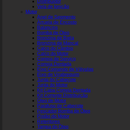
Distribuidor
Vela de Ignição
Motor
Anel de Segmento
Arruela de Encosto
Balancins
Bomba de Óleo
Bronzina de Biela
Bronzina de Mancal
Calço do Câmbio
Calço do Motor
Correia de Serviço
Correia Dentada
Eixo Comando de Válvulas
Eixo de Virabrequim
Junta do Cabeçote
Junta do Motor
Kit Capa Correia Dentada
Kit Corrente Distribuição
Óleo de Motor
Parafuso de Cabeçote
Pescador Bomba de Óleo
Pistão do Motor
Retentores
Tampa do Óleo