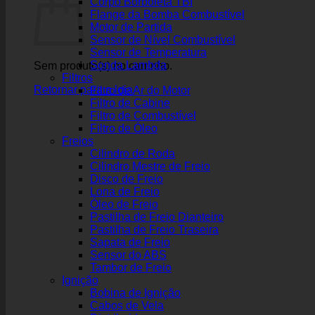
Corpo Borboleta TBI
Flange da Bomba Combustível
Motor de Partida
Sensor de Nível Combustível
Sensor de Temperatura
Sonda Lambda
Sem produto(s) no carrinho.
Filtros
Retornar para a loja
Filtro de Ar do Motor
Filtro de Cabine
Filtro de Combustível
Filtro de Óleo
Freios
Cilindro de Roda
Cilindro Mestre de Freio
Disco de Freio
Lona de Freio
Óleo de Freio
Pastilha de Freio Dianteiro
Pastilha de Freio Traseira
Sapata de Freio
Sensor do ABS
Tambor de Freio
Ignição
Bobina de Ignição
Cabos de Vela