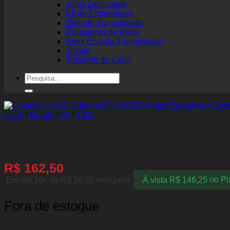
Junta Deslizante
Kit de Embreagem
Óleo de Transmissão
Rolamento de Roda
Semi Eixo da Transmissão
Trizeta
Trocador de Calor
Pesquisar
por:
Início
/
Honda
/
Fit
/
2003
Coxim Calço do Câmbio Fit 
R$
162,50
Em até 10x de
R$
16,25
sem juros
À vista
R$
146,25
no Pi
Fora de estoque