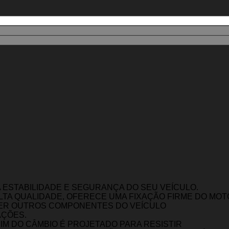
A ESTABILIDADE E SEGURANÇA DO SEU VEÍCULO.
LTA QUALIDADE, OFERECE UMA FIXAÇÃO FIRME DO MOT
EGER OUTROS COMPONENTES DO VEÍCULO
AÇÕES.
M DO CÂMBIO É PROJETADO PARA RESISTIR