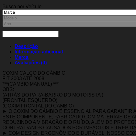
Busca por Veículo
Descrição
Informação adicional
Marca
Avaliações (0)
COXIM CALÇO DO CÂMBIO
FIT 2003 ATÉ 2008
***(CAMBIO MANUAL) ***
OBS:
(ATRÁS DO PARA-BARRO DO MOTORISTA )
(FRONTAL ESQUERDO)
(COXIM FRONTAL DO CAMBIO)
► O COXIM DO CÂMBIO É ESSENCIAL PARA GARANTIR 
ESTE COMPONENTE, FABRICADO COM MATERIAIS DE A
REDUZINDO A VIBRAÇÃO E O RUÍDO, ALÉM DE PROT
CONTRA DANOS CAUSADOS POR IMPACTOS E TREPID
► COM DESIGN ERGONÔMICO E DURÁVEL, NOSSO COXI