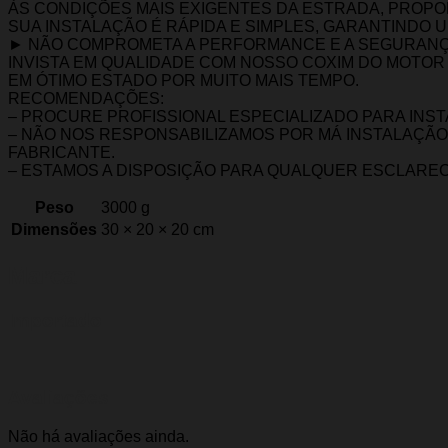
ÀS CONDIÇÕES MAIS EXIGENTES DA ESTRADA, PROP
SUA INSTALAÇÃO É RÁPIDA E SIMPLES, GARANTINDO 
► NÃO COMPROMETA A PERFORMANCE E A SEGURANÇ
INVISTA EM QUALIDADE COM NOSSO COXIM DO MOTOR
EM ÓTIMO ESTADO POR MUITO MAIS TEMPO.
RECOMENDAÇÕES:
– PROCURE PROFISSIONAL ESPECIALIZADO PARA INS
– NÃO NOS RESPONSABILIZAMOS POR MÁ INSTALAÇÃO
FABRICANTE.
– ESTAMOS A DISPOSIÇÃO PARA QUALQUER ESCLARE
Peso
3000 g
Dimensões
30 × 20 × 20 cm
Marca
Importado
Avaliações
Não há avaliações ainda.