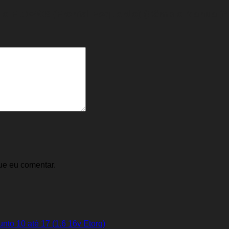
io Fit 03/08 (Frontal Esquerdo) (Câmbio Manual)”
ue eu comentar.