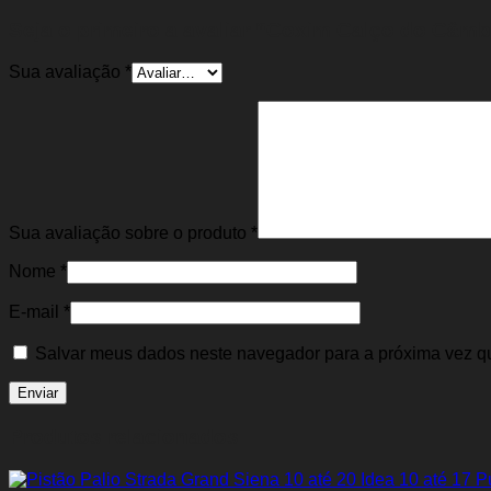
Seja o primeiro a avaliar “Coxim Calço do Câmb
Sua avaliação
*
Sua avaliação sobre o produto
*
Nome
*
E-mail
*
Salvar meus dados neste navegador para a próxima vez q
Produtos relacionados