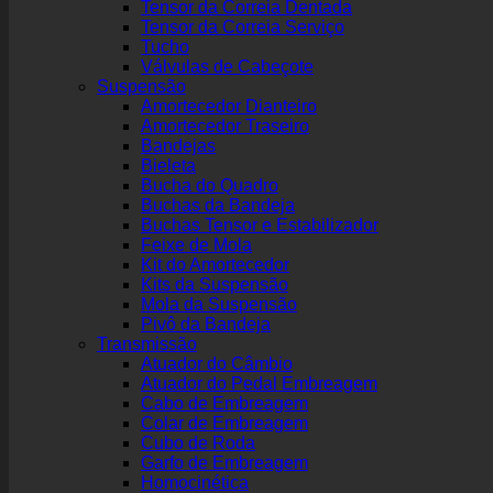
Tensor da Correia Dentada
Tensor da Correia Serviço
Tucho
Válvulas de Cabeçote
Suspensão
Amortecedor Dianteiro
Amortecedor Traseiro
Bandejas
Bieleta
Bucha do Quadro
Buchas da Bandeja
Buchas Tensor e Estabilizador
Feixe de Mola
Kit do Amortecedor
Kits da Suspensão
Mola da Suspensão
Pivô da Bandeja
Transmissão
Atuador do Câmbio
Atuador do Pedal Embreagem
Cabo de Embreagem
Colar de Embreagem
Cubo de Roda
Garfo de Embreagem
Homocinética