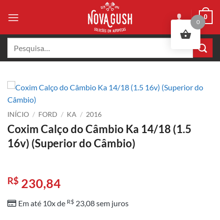
Skip
0
to
0
content
Pesquisar
por:
INÍCIO
/
FORD
/
KA
/
2016
Coxim Calço do Câmbio Ka 14/18 (1.5
16v) (Superior do Câmbio)
R$
230,84
R$
Em até 10x de
23,08
sem juros