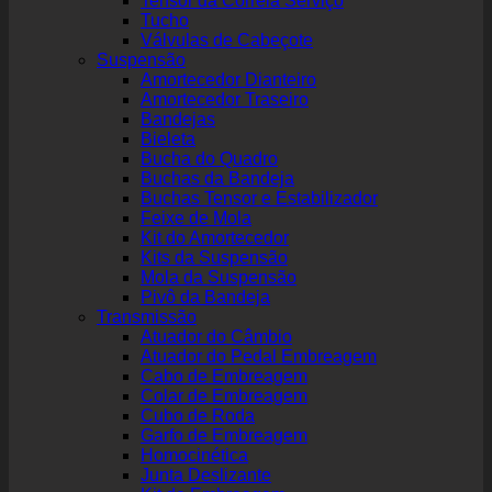
Tensor da Correia Serviço
Tucho
Válvulas de Cabeçote
Suspensão
Amortecedor Dianteiro
Amortecedor Traseiro
Bandejas
Bieleta
Bucha do Quadro
Buchas da Bandeja
Buchas Tensor e Estabilizador
Feixe de Mola
Kit do Amortecedor
Kits da Suspensão
Mola da Suspensão
Pivô da Bandeja
Transmissão
Atuador do Câmbio
Atuador do Pedal Embreagem
Cabo de Embreagem
Colar de Embreagem
Cubo de Roda
Garfo de Embreagem
Homocinética
Junta Deslizante