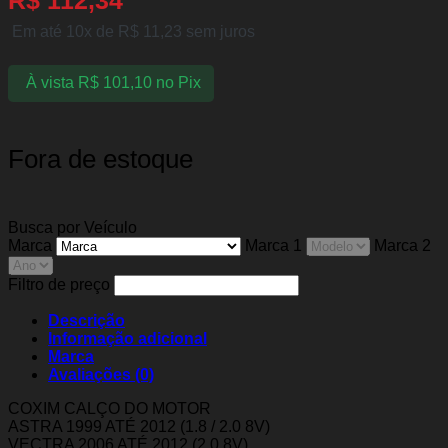
Em até 10x de
R$
11,23
sem juros
À vista
R$
101,10
no Pix
Fora de estoque
Busca por Veículo
Marca
Marca 1
Marca 2
Filtro de preço
Descrição
Informação adicional
Marca
Avaliações (0)
COXIM CALÇO DO MOTOR
ASTRA 1999 ATÉ 2012 (1.8 / 2.0 8V)
VECTRA 2006 ATÉ 2012 (2.0 8V)