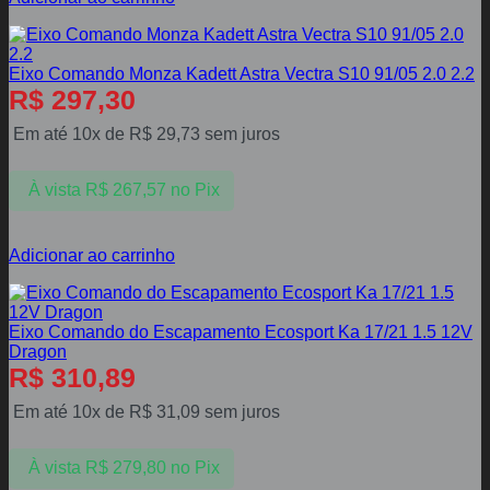
Eixo Comando Monza Kadett Astra Vectra S10 91/05 2.0 2.2
R$
297,30
Em até 10x de
R$
29,73
sem juros
À vista
R$
267,57
no Pix
Adicionar ao carrinho
Eixo Comando do Escapamento Ecosport Ka 17/21 1.5 12V
Dragon
R$
310,89
Em até 10x de
R$
31,09
sem juros
À vista
R$
279,80
no Pix