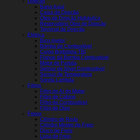
Direção
Barra Axial
Caixa de Direção
Óleo de Direção Hidráulica
Reservatório Óleo de Direção
Terminal de Direção
Elétrica
Bico Injetor
Bomba de Combustível
Corpo Borboleta TBI
Flange da Bomba Combustível
Motor de Partida
Sensor de Nível Combustível
Sensor de Temperatura
Sonda Lambda
Filtros
Filtro de Ar do Motor
Filtro de Cabine
Filtro de Combustível
Filtro de Óleo
Freios
Cilindro de Roda
Cilindro Mestre de Freio
Disco de Freio
Lona de Freio