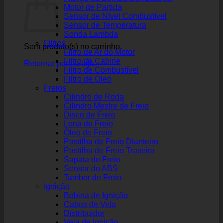
Motor de Partida
Sensor de Nível Combustível
Sensor de Temperatura
Sonda Lambda
Filtros
Sem produto(s) no carrinho.
Filtro de Ar do Motor
Filtro de Cabine
Retornar para a loja
Filtro de Combustível
Filtro de Óleo
Freios
Cilindro de Roda
Cilindro Mestre de Freio
Disco de Freio
Lona de Freio
Óleo de Freio
Pastilha de Freio Dianteiro
Pastilha de Freio Traseira
Sapata de Freio
Sensor do ABS
Tambor de Freio
Ignição
Bobina de Ignição
Cabos de Vela
Distribuidor
Vela de Ignição