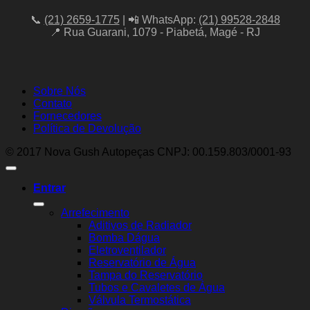
📞
(21) 2659-1775
| 📲 WhatsApp:
(21) 99528-2848
📍 Rua Guarani, 1079 - Piabetá, Magé - RJ
Sobre Nós
Contato
Fornecedores
Política de Devolução
© 2017 Nova Gush Autopeças CNPJ: 00.159.803/0001-93
Entrar
Arrefecimento
Aditivos de Radiador
Bomba Dágua
Eletroventilador
Reservatório de Água
Tampa do Reservatório
Tubos e Cavaletes de Água
Válvula Termostática