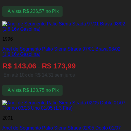
À vista
R$
226,57
no Pix
1996
Anel de Segmento Palio Siena Strada 97/01 Brava 98/02
(1.6 16v Gasolina)
R$
143,06
R$
173,99
-
Em até 10x de
R$
14,31
sem juros
À vista
R$
128,75
no Pix
2001
Anel de Segmento Palio Siena Strada 02/05 Doblo 01/07