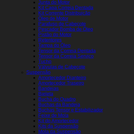
Junta do Motor
Kit Capa Correia Dentada
Kit Corrente Distribuição
Óleo de Motor
Parafuso de Cabeçote
Pescador Bomba de Óleo
Pistão do Motor
Retentores
Tampa do Óleo
Tensor da Correia Dentada
Tensor da Correia Serviço
Tucho
Válvulas de Cabeçote
Suspensão
Amortecedor Dianteiro
Amortecedor Traseiro
Bandejas
Bieleta
Bucha do Quadro
Buchas da Bandeja
Buchas Tensor e Estabilizador
Feixe de Mola
Kit do Amortecedor
Kits da Suspensão
Mola da Suspensão