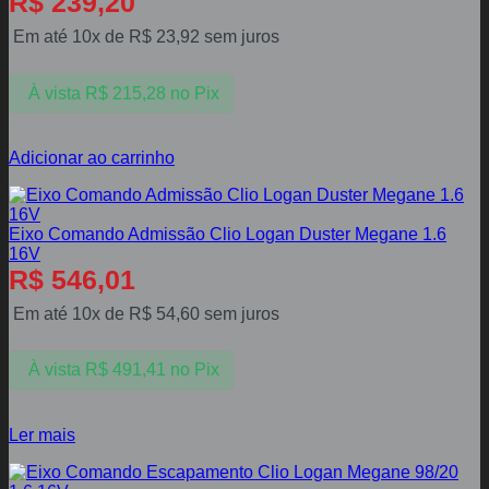
R$
239,20
Em até 10x de
R$
23,92
sem juros
À vista
R$
215,28
no Pix
Adicionar ao carrinho
Eixo Comando Admissão Clio Logan Duster Megane 1.6
16V
R$
546,01
Em até 10x de
R$
54,60
sem juros
À vista
R$
491,41
no Pix
Ler mais