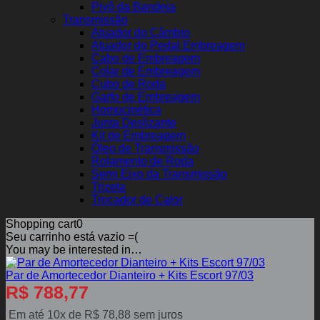
Pivô da Bandeja
Transmissão
Atuador do Câmbio
Atuador do Pedal Embreagem
Cabo de Embreagem
Colar de Embreagem
Cubo de Roda
Garfo de Embreagem
Homocinética
Junta Deslizante
Kit de Embreagem
Óleo de Transmissão
Rolamento de Roda
Semi Eixo da Transmissão
Trizeta
Trocador de Calor
Shopping cart
0
Seu carrinho está vazio =(
You may be interested in…
Par de Amortecedor Dianteiro + Kits Escort 97/03
R$
788,77
Em até 10x de
R$
78,88
sem juros