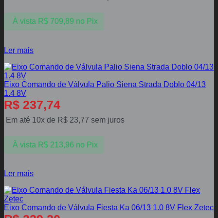
À vista
R$
709,89
no Pix
Ler mais
Eixo Comando de Válvula Palio Siena Strada Doblo 04/13
1.4 8V
R$
237,74
Em até 10x de
R$
23,77
sem juros
À vista
R$
213,96
no Pix
Ler mais
Eixo Comando de Válvula Fiesta Ka 06/13 1.0 8V Flex Zetec