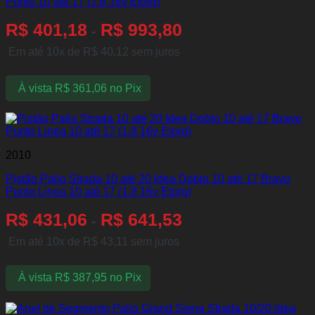
Punto 10 até 17 (1.6 16v Etorq)
R$
401,18
R$
993,80
-
Em até 10x de
R$
40,12
sem juros
À vista
R$
361,06
no Pix
2010
Pistão Palio Strada 10 até 20 Idea Doblo 10 até 17 Bravo
Punto Linea 10 até 17 (1.8 16v Etorq)
R$
431,06
R$
641,53
-
Em até 10x de
R$
43,11
sem juros
À vista
R$
387,95
no Pix