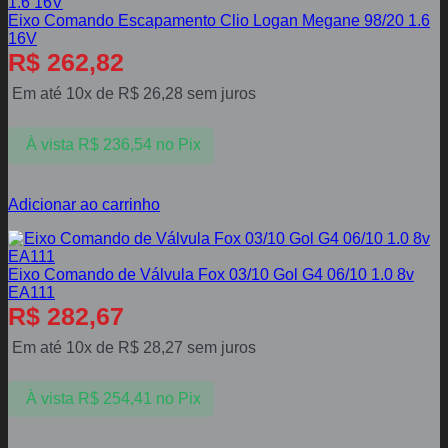
Eixo Comando Escapamento Clio Logan Megane 98/20 1.6
16V
R$
262,82
Em até 10x de
R$
26,28
sem juros
À vista
R$
236,54
no Pix
Adicionar ao carrinho
Eixo Comando de Válvula Fox 03/10 Gol G4 06/10 1.0 8v
EA111
R$
282,67
Em até 10x de
R$
28,27
sem juros
À vista
R$
254,41
no Pix