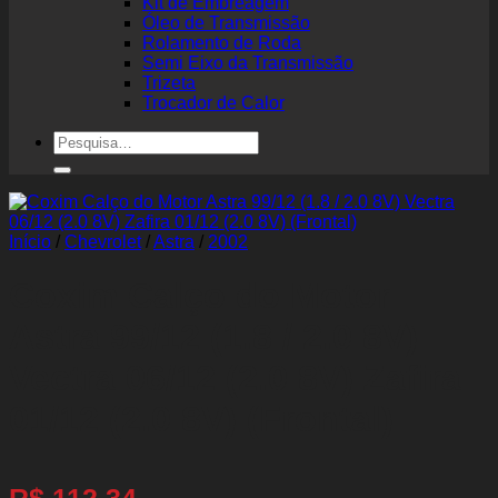
Kit de Embreagem
Óleo de Transmissão
Rolamento de Roda
Semi Eixo da Transmissão
Trizeta
Trocador de Calor
Pesquisar
por:
Início
/
Chevrolet
/
Astra
/
2002
Coxim Calço do Motor
Astra 99/12 (1.8 / 2.0 8V)
Vectra 06/12 (2.0 8V) Zafira
01/12 (2.0 8V) (Frontal)
R$
112,34