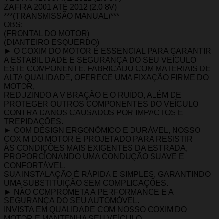
ZAFIRA 2001 ATÉ 2012 (2.0 8V)
***(TRANSMISSÃO MANUAL)***
OBS:
(FRONTAL DO MOTOR)
(DIANTEIRO ESQUERDO)
► O COXIM DO MOTOR É ESSENCIAL PARA GARANTIR
A ESTABILIDADE E SEGURANÇA DO SEU VEÍCULO.
ESTE COMPONENTE, FABRICADO COM MATERIAIS DE
ALTA QUALIDADE, OFERECE UMA FIXAÇÃO FIRME DO
MOTOR,
REDUZINDO A VIBRAÇÃO E O RUÍDO, ALÉM DE
PROTEGER OUTROS COMPONENTES DO VEÍCULO
CONTRA DANOS CAUSADOS POR IMPACTOS E
TREPIDAÇÕES.
► COM DESIGN ERGONÔMICO E DURÁVEL, NOSSO
COXIM DO MOTOR É PROJETADO PARA RESISTIR
ÀS CONDIÇÕES MAIS EXIGENTES DA ESTRADA,
PROPORCIONANDO UMA CONDUÇÃO SUAVE E
CONFORTÁVEL.
SUA INSTALAÇÃO É RÁPIDA E SIMPLES, GARANTINDO
UMA SUBSTITUIÇÃO SEM COMPLICAÇÕES.
► NÃO COMPROMETA A PERFORMANCE E A
SEGURANÇA DO SEU AUTOMÓVEL.
INVISTA EM QUALIDADE COM NOSSO COXIM DO
MOTOR E MANTENHA SEU VEÍCULO