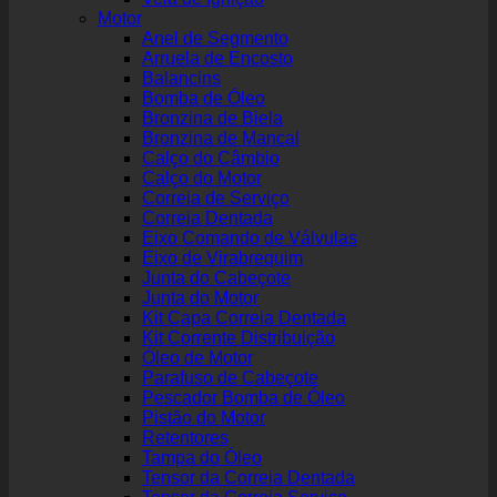
Motor
Anel de Segmento
Arruela de Encosto
Balancins
Bomba de Óleo
Bronzina de Biela
Bronzina de Mancal
Calço do Câmbio
Calço do Motor
Correia de Serviço
Correia Dentada
Eixo Comando de Válvulas
Eixo de Virabrequim
Junta do Cabeçote
Junta do Motor
Kit Capa Correia Dentada
Kit Corrente Distribuição
Óleo de Motor
Parafuso de Cabeçote
Pescador Bomba de Óleo
Pistão do Motor
Retentores
Tampa do Óleo
Tensor da Correia Dentada