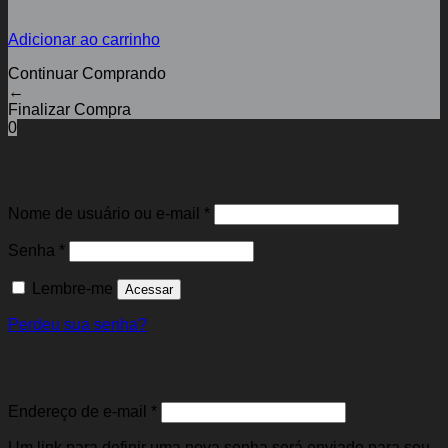
Adicionar ao carrinho
Continuar Comprando
←
Finalizar Compra
0
Entrar
Obrigatório
Nome de usuário ou e-mail
*
Obrigatório
Senha
*
Lembre-me
Acessar
Perdeu sua senha?
Cadastre-se
Obrigatório
Endereço de e-mail
*
Um link para definir uma nova senha será enviado para seu