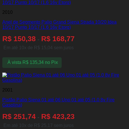
2010
Anel de Segmento Palio Grand Siena Strada 10/20 Idea
10/17 Punto 10/17 (1.6 16v Etorq)
R$
150,38
R$
168,77
-
Em até 10x de
R$
15,04
sem juros
À vista
R$
135,34
no Pix
2001
Pistão Palio Siena 01 até 06 Uno 01 até 05 (1.0 8v Fire
Gasolina)
R$
251,74
R$
423,23
-
Em até 10x de
R$
25,17
sem juros