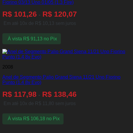
Fiorino 03/13 Uno 01/05 (1.3 Fire)
R$
101,26
R$
120,07
-
Em até 10x de
R$
10,13
sem juros
À vista
R$
91,13
no Pix
2008
Anel de Segmento Palio Grand Siena 11/21 Uno Fiorino
Punto (1.4 8v Evo)
R$
117,98
R$
138,46
-
Em até 10x de
R$
11,80
sem juros
À vista
R$
106,18
no Pix