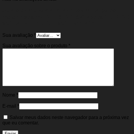
Seja o primeiro a avaliar “Coxim Calço do
Motor Astra 99/12 (1.8 / 2.0 8V) Vectra 06/12 (2.0
8V) Zafira 01/12 (2.0 8V) (Frontal)”
Sua avaliação
*
Sua avaliação sobre o produto
*
Nome
*
E-mail
*
Salvar meus dados neste navegador para a próxima vez
que eu comentar.