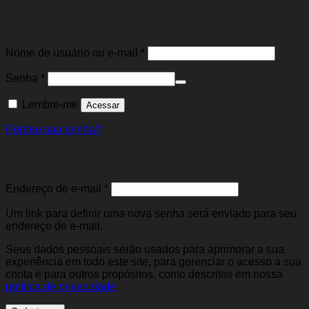
Entrar
Obrigatório
Nome de usuário ou e-mail
*
Obrigatório
Senha
*
Lembre-me
Acessar
Perdeu sua senha?
Cadastre-se
Obrigatório
Endereço de e-mail
*
Um link para definir uma nova senha será enviado para seu
endereço de e-mail.
Seus dados pessoais serão usados para aprimorar a sua
experiência em todo este site, para gerenciar o acesso a sua
conta e para outros propósitos, como descritos em nossa
política de privacidade
.