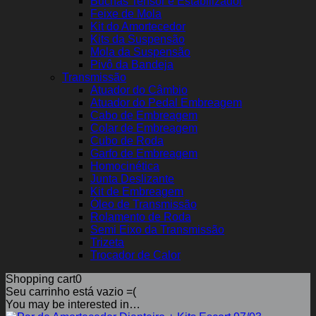
Buchas Tensor e Estabilizador
Feixe de Mola
Kit do Amortecedor
Kits da Suspensão
Mola da Suspensão
Pivô da Bandeja
Transmissão
Atuador do Câmbio
Atuador do Pedal Embreagem
Cabo de Embreagem
Colar de Embreagem
Cubo de Roda
Garfo de Embreagem
Homocinética
Junta Deslizante
Kit de Embreagem
Óleo de Transmissão
Rolamento de Roda
Semi Eixo da Transmissão
Trizeta
Trocador de Calor
Shopping cart
0
Seu carrinho está vazio =(
You may be interested in…