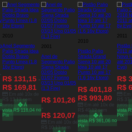
2010
2011
2010
o
Anel Segmento
Pistão
2001
Palio Strada Idea
Pistão Palio
2011 a
Doblo Bravo
Anel de
Strada Grand
Novo 
Punto Linea (1.8
Segmento Palio
Siena 10 até 20
até 201
16v Etorq)
Siena Strada
Idea 10 até 17
Evo)
02/05 Doblo
Punto 10 até 17
-
R$
131,15
R$
3
01/07 Fiorino
(1.6 16v Etorq)
-
03/13 Uno 01/05
R$
169,81
R$
6
R$
401,18
(1.3 Fire)
-
Em até 10x de
Em 
R$
993,80
R$
101,26
R$
13,12
sem
R$
37,
o
juros
À
Em até 10x de
juros
-
vista
R$
118,04
no
R$
40,12
sem
vista
R
R$
120,07
Pix
juros
À
Pix
vista
R$
361,06
no
Em até 10x de
Pix
R$
10,13
sem