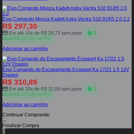
Eixo Comando Monza Kadett Astra Vectra S10 91/05 2.0 2.2
R$
297,30
Em até 10x de
R$
29,73
sem juros
À
vista
R$
267,57
no Pix
Adicionar ao carrinho
Eixo Comando do Escapamento Ecosport Ka 17/21 1.5 12V
Dragon
R$
310,89
Em até 10x de
R$
31,09
sem juros
À
vista
R$
279,80
no Pix
Adicionar ao carrinho
Continuar Comprando
←
Finalizar Compra
0