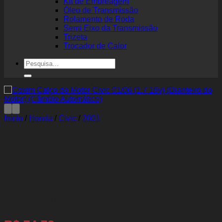
Kit de Embreagem
Óleo de Transmissão
Rolamento de Roda
Semi Eixo da Transmissão
Trizeta
Trocador de Calor
Pesquisar
por:
Início
/
Honda
/
Civic
/
2001
Coxim Calço do Motor Civic
01/06 (1.7 16v) (Dianteiro do
Motor) (Câmbio
Automático)