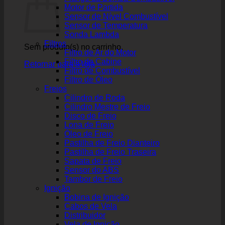
Motor de Partida
Sensor de Nível Combustível
Sensor de Temperatura
Sonda Lambda
Filtros
Sem produto(s) no carrinho.
Filtro de Ar do Motor
Filtro de Cabine
Retornar para a loja
Filtro de Combustível
Filtro de Óleo
Freios
Cilindro de Roda
Cilindro Mestre de Freio
Disco de Freio
Lona de Freio
Óleo de Freio
Pastilha de Freio Dianteiro
Pastilha de Freio Traseira
Sapata de Freio
Sensor do ABS
Tambor de Freio
Ignição
Bobina de Ignição
Cabos de Vela
Distribuidor
Vela de Ignição