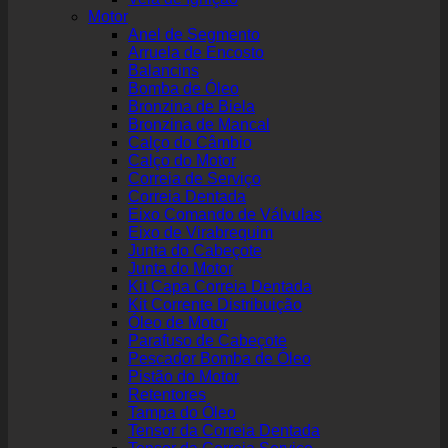
Motor
Anel de Segmento
Arruela de Encosto
Balancins
Bomba de Óleo
Bronzina de Biela
Bronzina de Mancal
Calço do Câmbio
Calço do Motor
Correia de Serviço
Correia Dentada
Eixo Comando de Válvulas
Eixo de Virabrequim
Junta do Cabeçote
Junta do Motor
Kit Capa Correia Dentada
Kit Corrente Distribuição
Óleo de Motor
Parafuso de Cabeçote
Pescador Bomba de Óleo
Pistão do Motor
Retentores
Tampa do Óleo
Tensor da Correia Dentada