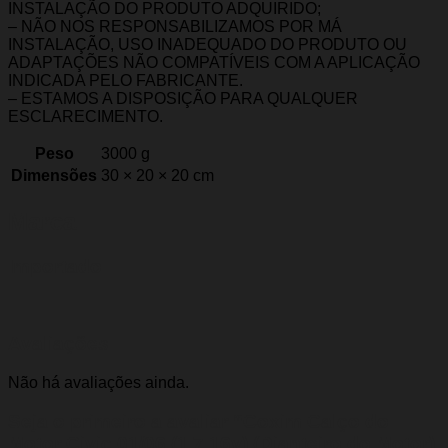
INSTALAÇÃO DO PRODUTO ADQUIRIDO;
– NÃO NOS RESPONSABILIZAMOS POR MÁ
INSTALAÇÃO, USO INADEQUADO DO PRODUTO OU
ADAPTAÇÕES NÃO COMPATÍVEIS COM A APLICAÇÃO
INDICADA PELO FABRICANTE.
– ESTAMOS A DISPOSIÇÃO PARA QUALQUER
ESCLARECIMENTO.
Peso
3000 g
Dimensões
30 × 20 × 20 cm
Marca
Importado
Avaliações
Não há avaliações ainda.
Seja o primeiro a avaliar “Coxim Calço do
Motor Civic 01/06 (1.7 16v) (Dianteiro do Motor)