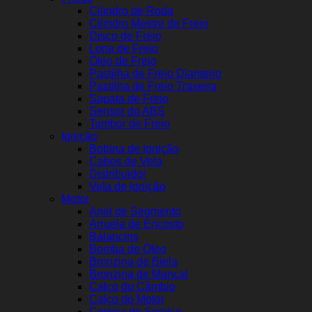
Cilindro de Roda
Cilindro Mestre de Freio
Disco de Freio
Lona de Freio
Óleo de Freio
Pastilha de Freio Dianteiro
Pastilha de Freio Traseira
Sapata de Freio
Sensor do ABS
Tambor de Freio
Ignição
Bobina de Ignição
Cabos de Vela
Distribuidor
Vela de Ignição
Motor
Anel de Segmento
Arruela de Encosto
Balancins
Bomba de Óleo
Bronzina de Biela
Bronzina de Mancal
Calço do Câmbio
Calço do Motor
Correia de Serviço