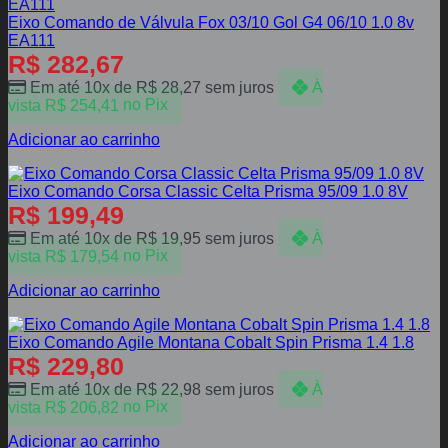
Eixo Comando de Válvula Fox 03/10 Gol G4 06/10 1.0 8v
EA111
R$
282,67
Em até 10x de
R$
28,27
sem juros
À
vista
R$
254,41
no Pix
Adicionar ao carrinho
Eixo Comando Corsa Classic Celta Prisma 95/09 1.0 8V
R$
199,49
Em até 10x de
R$
19,95
sem juros
À
vista
R$
179,54
no Pix
Adicionar ao carrinho
Eixo Comando Agile Montana Cobalt Spin Prisma 1.4 1.8
R$
229,80
Em até 10x de
R$
22,98
sem juros
À
vista
R$
206,82
no Pix
Adicionar ao carrinho