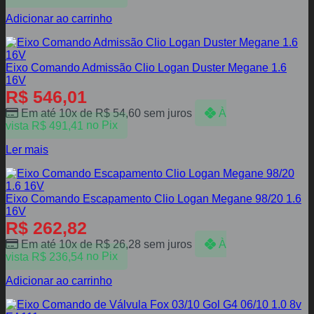
Adicionar ao carrinho
Eixo Comando Admissão Clio Logan Duster Megane 1.6
16V
R$
546,01
Em até 10x de
R$
54,60
sem juros
À
vista
R$
491,41
no Pix
Ler mais
Eixo Comando Escapamento Clio Logan Megane 98/20 1.6
16V
R$
262,82
Em até 10x de
R$
26,28
sem juros
À
vista
R$
236,54
no Pix
Adicionar ao carrinho