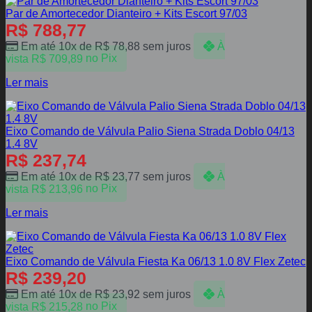
Par de Amortecedor Dianteiro + Kits Escort 97/03
R$
788,77
Em até 10x de
R$
78,88
sem juros
À
vista
R$
709,89
no Pix
Ler mais
Eixo Comando de Válvula Palio Siena Strada Doblo 04/13
1.4 8V
R$
237,74
Em até 10x de
R$
23,77
sem juros
À
vista
R$
213,96
no Pix
Ler mais
Eixo Comando de Válvula Fiesta Ka 06/13 1.0 8V Flex Zetec
R$
239,20
Em até 10x de
R$
23,92
sem juros
À
vista
R$
215,28
no Pix