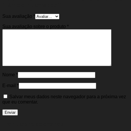
(Câmbio Automático)”
Sua avaliação
*
Sua avaliação sobre o produto
*
Nome
*
E-mail
*
Salvar meus dados neste navegador para a próxima vez
que eu comentar.
Produtos relacionados