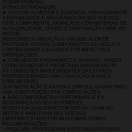
(COXIM FRONTAL)
(ATRAS DO RADIADOR)
► O COXIM DO MOTOR É ESSENCIAL PARA GARANTIR
A ESTABILIDADE E SEGURANÇA DO SEU VEÍCULO.
ESTE COMPONENTE, FABRICADO COM MATERIAIS DE
ALTA QUALIDADE, OFERECE UMA FIXAÇÃO FIRME DO
MOTOR,
REDUZINDO A VIBRAÇÃO E O RUÍDO, ALÉM DE
PROTEGER OUTROS COMPONENTES DO VEÍCULO
CONTRA DANOS CAUSADOS POR IMPACTOS E
TREPIDAÇÕES.
► COM DESIGN ERGONÔMICO E DURÁVEL, NOSSO
COXIM DO MOTOR É PROJETADO PARA RESISTIR
ÀS CONDIÇÕES MAIS EXIGENTES DA ESTRADA,
PROPORCIONANDO UMA CONDUÇÃO SUAVE E
CONFORTÁVEL.
SUA INSTALAÇÃO É RÁPIDA E SIMPLES, GARANTINDO
UMA SUBSTITUIÇÃO SEM COMPLICAÇÕES.
► NÃO COMPROMETA A PERFORMANCE E A
SEGURANÇA DO SEU AUTOMÓVEL.
INVISTA EM QUALIDADE COM NOSSO COXIM DO
MOTOR E MANTENHA SEU VEÍCULO
EM ÓTIMO ESTADO POR MUITO MAIS TEMPO.
RECOMENDAÇÕES:
– PROCURE PROFISSIONAL ESPECIALIZADO PARA