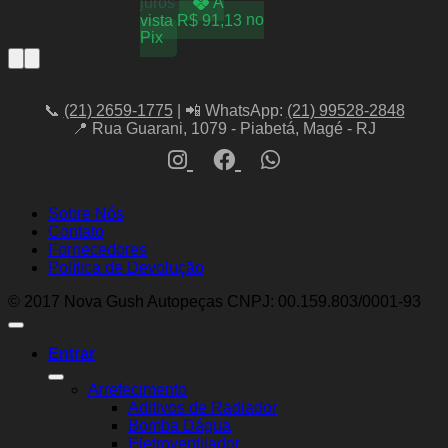
juros
À
vista
R$
91,13
no
Pix
📞
(21) 2659-1775
| 📲 WhatsApp:
(21) 99528-2848
📍 Rua Guarani, 1079 - Piabetá, Magé - RJ
Sobre Nós
Contato
Fornecedores
Política de Devolução
© 2017 Nova Gush Autopeças CNPJ: 00.159.803/0001-93
Entrar
Arrefecimento
Aditivos de Radiador
Bomba Dágua
Eletroventilador