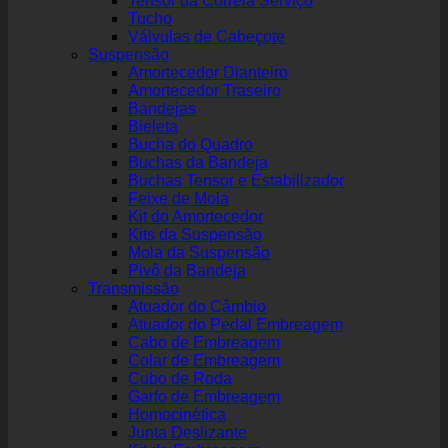
Tensor da Correia Serviço
Tucho
Válvulas de Cabeçote
Suspensão
Amortecedor Dianteiro
Amortecedor Traseiro
Bandejas
Bieleta
Bucha do Quadro
Buchas da Bandeja
Buchas Tensor e Estabilizador
Feixe de Mola
Kit do Amortecedor
Kits da Suspensão
Mola da Suspensão
Pivô da Bandeja
Transmissão
Atuador do Câmbio
Atuador do Pedal Embreagem
Cabo de Embreagem
Colar de Embreagem
Cubo de Roda
Garfo de Embreagem
Homocinética
Junta Deslizante