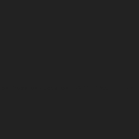
Fox CrossFox SpaceFox 16/20 (1.0 3cc / 1.6 16v)