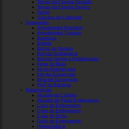
Tensor da Correia Dentada
Tensor da Correia Serviço
Tucho
Válvulas de Cabeçote
Suspensão
Amortecedor Dianteiro
Amortecedor Traseiro
Bandejas
Bieleta
Bucha do Quadro
Buchas da Bandeja
Buchas Tensor e Estabilizador
Feixe de Mola
Kit do Amortecedor
Kits da Suspensão
Mola da Suspensão
Pivô da Bandeja
Transmissão
Atuador do Câmbio
Atuador do Pedal Embreagem
Cabo de Embreagem
Colar de Embreagem
Cubo de Roda
Garfo de Embreagem
Homocinética