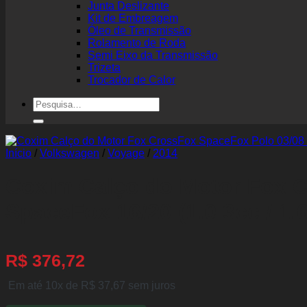
Junta Deslizante
Kit de Embreagem
Óleo de Transmissão
Rolamento de Roda
Semi Eixo da Transmissão
Trizeta
Trocador de Calor
Pesquisar
por:
Início
/
Volkswagen
/
Voyage
/
2014
Coxim Calço do Motor Fox C
SpaceFox 16/20 (1.0 3cc / 1.6
R$
376,72
Em até 10x de
R$
37,67
sem juros