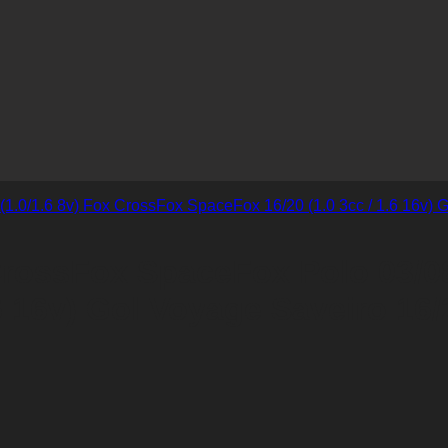
rossFox SpaceFox Polo 03/08 
 16v) Gol Voyage Saveiro 16/2