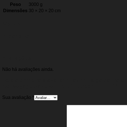
Peso
3000 g
Dimensões
30 × 20 × 20 cm
Marca
Importado
Avaliações
Não há avaliações ainda.
Seja o primeiro a avaliar “Coxim Calço do Moto
Gol Voyage Saveiro 16/20 (1.0 3cc / 1.6 16v)”
Sua avaliação
*