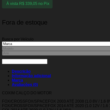
À vista
R$
339,05
no Pix
Fora de estoque
Busca por Veículo
Descrição
Informação adicional
Marca
Avaliações (0)
COXIM CALÇO DO MOTOR
FOX/CROSSFOX/SPACEFOX 2003 ATÉ 2008 (1.0 8V / 1.6 8
FOX/CROSSFOX/SPACEFOX 2014 ATÉ 2020 (1.0 12V / 1.6 