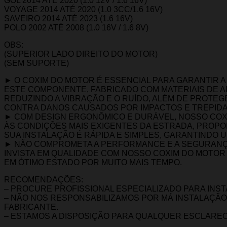
GOL 2014 ATÉ 2020 (1.0 12V / 1.6 16V)
VOYAGE 2014 ATÉ 2020 (1.0 3CC/1.6 16V)
SAVEIRO 2014 ATÉ 2023 (1.6 16V)
POLO 2002 ATÉ 2008 (1.0 16V / 1.6 8V)
OBS:
(SUPERIOR LADO DIREITO DO MOTOR)
(SEM SUPORTE)
► O COXIM DO MOTOR É ESSENCIAL PARA GARANTIR A
ESTE COMPONENTE, FABRICADO COM MATERIAIS DE A
REDUZINDO A VIBRAÇÃO E O RUÍDO, ALÉM DE PROT
CONTRA DANOS CAUSADOS POR IMPACTOS E TREPID
► COM DESIGN ERGONÔMICO E DURÁVEL, NOSSO COXI
ÀS CONDIÇÕES MAIS EXIGENTES DA ESTRADA, PROP
SUA INSTALAÇÃO É RÁPIDA E SIMPLES, GARANTINDO 
► NÃO COMPROMETA A PERFORMANCE E A SEGURANÇ
INVISTA EM QUALIDADE COM NOSSO COXIM DO MOTOR
EM ÓTIMO ESTADO POR MUITO MAIS TEMPO.
RECOMENDAÇÕES:
– PROCURE PROFISSIONAL ESPECIALIZADO PARA INS
– NÃO NOS RESPONSABILIZAMOS POR MÁ INSTALAÇÃO
FABRICANTE.
– ESTAMOS A DISPOSIÇÃO PARA QUALQUER ESCLARE