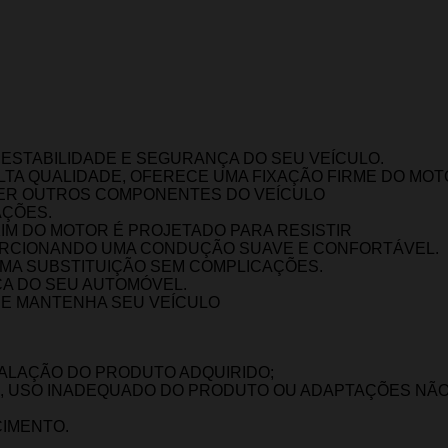
 ESTABILIDADE E SEGURANÇA DO SEU VEÍCULO.
LTA QUALIDADE, OFERECE UMA FIXAÇÃO FIRME DO MOT
EGER OUTROS COMPONENTES DO VEÍCULO
AÇÕES.
M DO MOTOR É PROJETADO PARA RESISTIR
ORCIONANDO UMA CONDUÇÃO SUAVE E CONFORTÁVEL.
UMA SUBSTITUIÇÃO SEM COMPLICAÇÕES.
A DO SEU AUTOMÓVEL.
 E MANTENHA SEU VEÍCULO
TALAÇÃO DO PRODUTO ADQUIRIDO;
, USO INADEQUADO DO PRODUTO OU ADAPTAÇÕES NÃO 
CIMENTO.