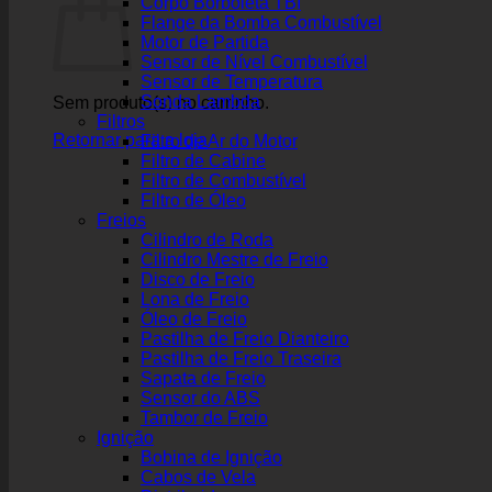
Corpo Borboleta TBI
Flange da Bomba Combustível
Motor de Partida
Sensor de Nível Combustível
Sensor de Temperatura
Sonda Lambda
Sem produto(s) no carrinho.
Filtros
Retornar para a loja
Filtro de Ar do Motor
Filtro de Cabine
Filtro de Combustível
Filtro de Óleo
Freios
Cilindro de Roda
Cilindro Mestre de Freio
Disco de Freio
Lona de Freio
Óleo de Freio
Pastilha de Freio Dianteiro
Pastilha de Freio Traseira
Sapata de Freio
Sensor do ABS
Tambor de Freio
Ignição
Bobina de Ignição
Cabos de Vela