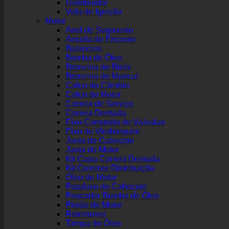
Distribuidor
Vela de Ignição
Motor
Anel de Segmento
Arruela de Encosto
Balancins
Bomba de Óleo
Bronzina de Biela
Bronzina de Mancal
Calço do Câmbio
Calço do Motor
Correia de Serviço
Correia Dentada
Eixo Comando de Válvulas
Eixo de Virabrequim
Junta do Cabeçote
Junta do Motor
Kit Capa Correia Dentada
Kit Corrente Distribuição
Óleo de Motor
Parafuso de Cabeçote
Pescador Bomba de Óleo
Pistão do Motor
Retentores
Tampa do Óleo