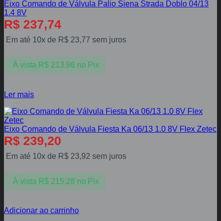
Eixo Comando de Válvula Palio Siena Strada Doblo 04/13
1.4 8V
R$
237,74
Em até 10x de
R$
23,77
sem juros
À vista
R$
213,96
no Pix
Ler mais
Eixo Comando de Válvula Fiesta Ka 06/13 1.0 8V Flex Zetec
R$
239,20
Em até 10x de
R$
23,92
sem juros
À vista
R$
215,28
no Pix
Adicionar ao carrinho