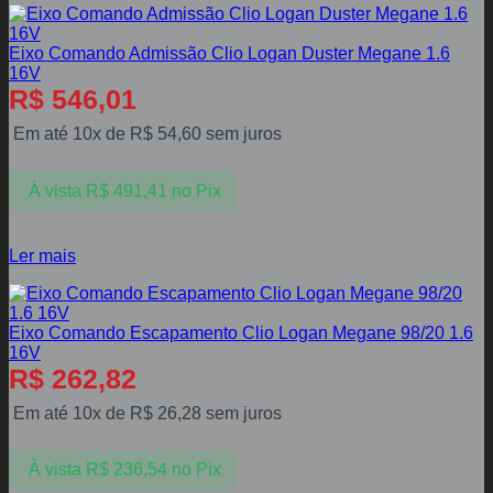
Eixo Comando Admissão Clio Logan Duster Megane 1.6
16V
R$
546,01
Em até 10x de
R$
54,60
sem juros
À vista
R$
491,41
no Pix
Ler mais
Eixo Comando Escapamento Clio Logan Megane 98/20 1.6
16V
R$
262,82
Em até 10x de
R$
26,28
sem juros
À vista
R$
236,54
no Pix