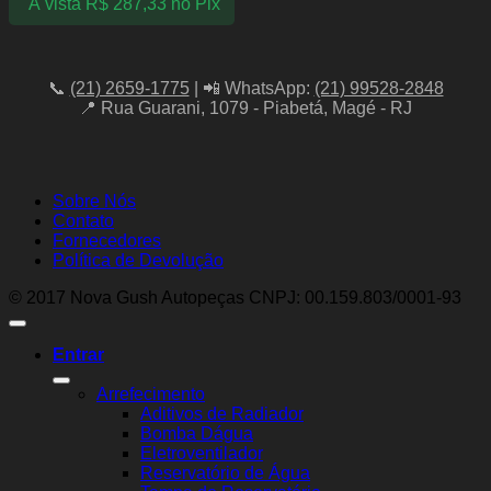
À vista
R$
287,33
no Pix
📞
(21) 2659-1775
| 📲 WhatsApp:
(21) 99528-2848
📍 Rua Guarani, 1079 - Piabetá, Magé - RJ
Sobre Nós
Contato
Fornecedores
Política de Devolução
© 2017 Nova Gush Autopeças CNPJ: 00.159.803/0001-93
Entrar
Arrefecimento
Aditivos de Radiador
Bomba Dágua
Eletroventilador
Reservatório de Água