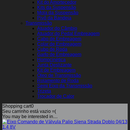
Kit do Amortecedor
Kits da Suspensão
Mola da Suspensão
Pivô da Bandeja
Transmissão
Atuador do Câmbio
Atuador do Pedal Embreagem
Cabo de Embreagem
Colar de Embreagem
Cubo de Roda
Garfo de Embreagem
Homocinética
Junta Deslizante
Kit de Embreagem
Óleo de Transmissão
Rolamento de Roda
Semi Eixo da Transmissão
Trizeta
Trocador de Calor
Shopping cart
0
Seu carrinho está vazio =(
You may be interested in…