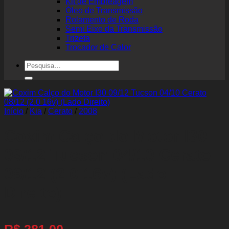
Kit de Embreagem
Óleo de Transmissão
Rolamento de Roda
Semi Eixo da Transmissão
Trizeta
Trocador de Calor
Pesquisar
por:
Início
/
Kia
/
Cerato
/
2008
Coxim Calço do Motor I30
09/12 Tucson 04/10 Cerato
08/12 (2.0 16v) (Lado
Direito)
R$
281,00