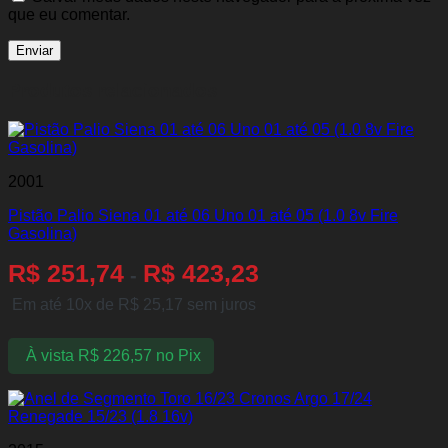
que eu comentar.
Produtos relacionados
2001
Pistão Palio Siena 01 até 06 Uno 01 até 05 (1.0 8v Fire
Gasolina)
R$
251,74
R$
423,23
-
Em até 10x de
R$
25,17
sem juros
À vista
R$
226,57
no Pix