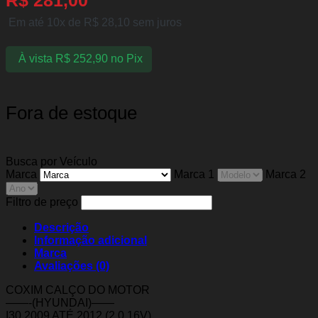
Em até 10x de
R$
28,10
sem juros
À vista
R$
252,90
no Pix
Fora de estoque
Busca por Veículo
Marca
Marca 1
Marca 2
Filtro de preço
Descrição
Informação adicional
Marca
Avaliações (0)
COXIM CALÇO DO MOTOR
——-(HYUNDAI)——
I30 2009 ATÉ 2012 (2.0 16V)