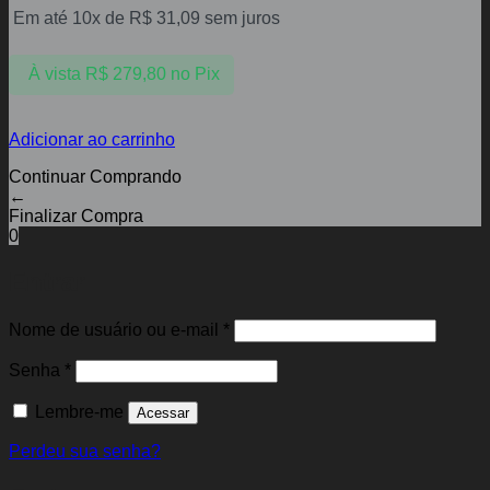
Em até 10x de
R$
31,09
sem juros
À vista
R$
279,80
no Pix
Adicionar ao carrinho
Continuar Comprando
←
Finalizar Compra
0
Entrar
Obrigatório
Nome de usuário ou e-mail
*
Obrigatório
Senha
*
Lembre-me
Acessar
Perdeu sua senha?