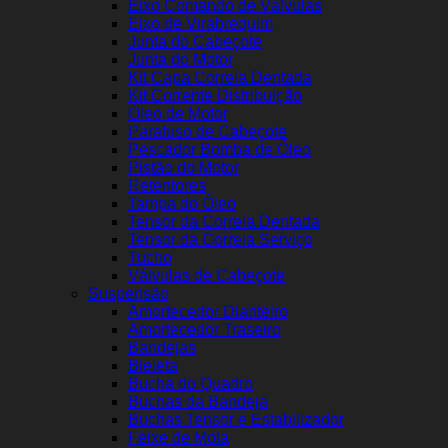
Eixo Comando de Válvulas
Eixo de Virabrequim
Junta do Cabeçote
Junta do Motor
Kit Capa Correia Dentada
Kit Corrente Distribuição
Óleo de Motor
Parafuso de Cabeçote
Pescador Bomba de Óleo
Pistão do Motor
Retentores
Tampa do Óleo
Tensor da Correia Dentada
Tensor da Correia Serviço
Tucho
Válvulas de Cabeçote
Suspensão
Amortecedor Dianteiro
Amortecedor Traseiro
Bandejas
Bieleta
Bucha do Quadro
Buchas da Bandeja
Buchas Tensor e Estabilizador
Feixe de Mola