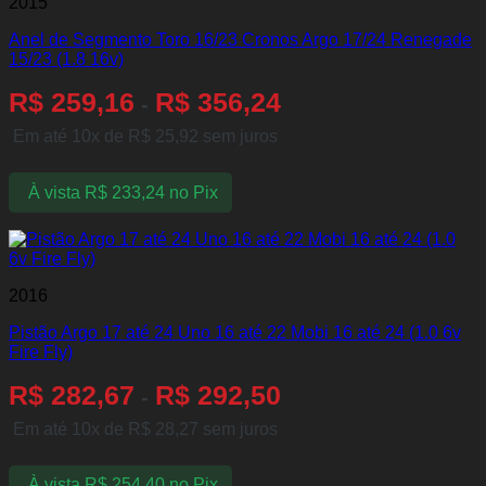
2015
Anel de Segmento Toro 16/23 Cronos Argo 17/24 Renegade
15/23 (1.8 16v)
R$
259,16
R$
356,24
-
Em até 10x de
R$
25,92
sem juros
À vista
R$
233,24
no Pix
2016
Pistão Argo 17 até 24 Uno 16 até 22 Mobi 16 até 24 (1.0 6v
Fire Fly)
R$
282,67
R$
292,50
-
Em até 10x de
R$
28,27
sem juros
À vista
R$
254,40
no Pix