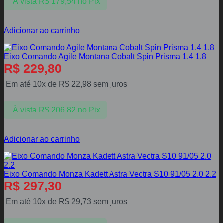
À vista
R$
179,54
no Pix
Adicionar ao carrinho
Eixo Comando Agile Montana Cobalt Spin Prisma 1.4 1.8
R$
229,80
Em até 10x de
R$
22,98
sem juros
À vista
R$
206,82
no Pix
Adicionar ao carrinho
Eixo Comando Monza Kadett Astra Vectra S10 91/05 2.0 2.2
R$
297,30
Em até 10x de
R$
29,73
sem juros