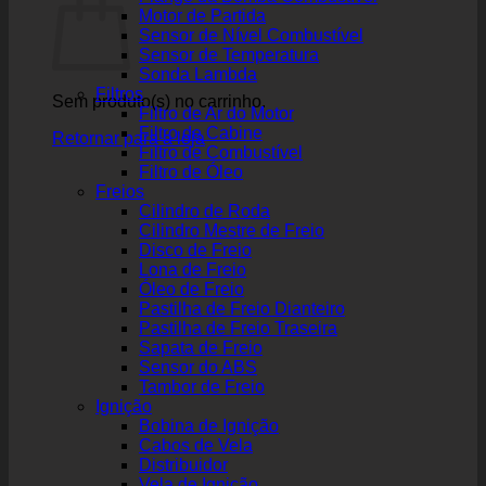
Motor de Partida
Sensor de Nível Combustível
Sensor de Temperatura
Sonda Lambda
Filtros
Sem produto(s) no carrinho.
Filtro de Ar do Motor
Filtro de Cabine
Retornar para a loja
Filtro de Combustível
Filtro de Óleo
Freios
Cilindro de Roda
Cilindro Mestre de Freio
Disco de Freio
Lona de Freio
Óleo de Freio
Pastilha de Freio Dianteiro
Pastilha de Freio Traseira
Sapata de Freio
Sensor do ABS
Tambor de Freio
Ignição
Bobina de Ignição
Cabos de Vela
Distribuidor
Vela de Ignição