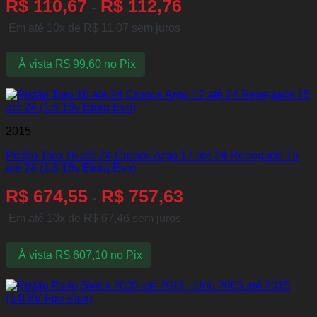
R$
110,67
R$
112,76
-
Em até 10x de
R$
11,07
sem juros
À vista
R$
99,60
no Pix
2015
Pistão Toro 16 até 24 Cronos Argo 17 até 24 Renegade 15
até 24 (1.8 16v Etorq Evo)
R$
674,55
R$
757,63
-
Em até 10x de
R$
67,46
sem juros
À vista
R$
607,10
no Pix