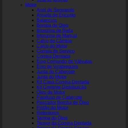
Motor
Anel de Segmento
Arruela de Encosto
Balancins
Bomba de Óleo
Bronzina de Biela
Bronzina de Mancal
Calço do Câmbio
Calço do Motor
Correia de Serviço
Correia Dentada
Eixo Comando de Válvulas
Eixo de Virabrequim
Junta do Cabeçote
Junta do Motor
Kit Capa Correia Dentada
Kit Corrente Distribuição
Óleo de Motor
Parafuso de Cabeçote
Pescador Bomba de Óleo
Pistão do Motor
Retentores
Tampa do Óleo
Tensor da Correia Dentada