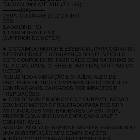
TUCSON 2004 ATÉ 2010 (2.0 16V)
———-(KIA)———
CERATO 2008 ATÉ 2012 (2.0 16V)
OBS:
(LADO DIREITO)
(COXIM HIDRAULICO)
(SUPERIOR DO MOTOR)
► O COXIM DO MOTOR É ESSENCIAL PARA GARANTIR
A ESTABILIDADE E SEGURANÇA DO SEU VEÍCULO.
ESTE COMPONENTE, FABRICADO COM MATERIAIS DE
ALTA QUALIDADE, OFERECE UMA FIXAÇÃO FIRME DO
MOTOR,
REDUZINDO A VIBRAÇÃO E O RUÍDO, ALÉM DE
PROTEGER OUTROS COMPONENTES DO VEÍCULO
CONTRA DANOS CAUSADOS POR IMPACTOS E
TREPIDAÇÕES.
► COM DESIGN ERGONÔMICO E DURÁVEL, NOSSO
COXIM DO MOTOR É PROJETADO PARA RESISTIR
ÀS CONDIÇÕES MAIS EXIGENTES DA ESTRADA,
PROPORCIONANDO UMA CONDUÇÃO SUAVE E
CONFORTÁVEL.
SUA INSTALAÇÃO É RÁPIDA E SIMPLES, GARANTINDO
UMA SUBSTITUIÇÃO SEM COMPLICAÇÕES.
► NÃO COMPROMETA A PERFORMANCE E A