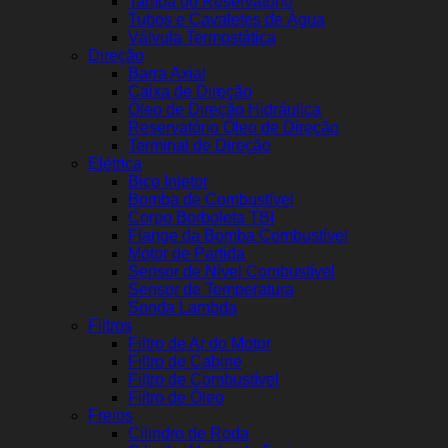
Tampa do Reservatório
Tubos e Cavaletes de Água
Válvula Termostática
Direção
Barra Axial
Caixa de Direção
Óleo de Direção Hidráulica
Reservatório Óleo de Direção
Terminal de Direção
Elétrica
Bico Injetor
Bomba de Combustível
Corpo Borboleta TBI
Flange da Bomba Combustível
Motor de Partida
Sensor de Nível Combustível
Sensor de Temperatura
Sonda Lambda
Filtros
Filtro de Ar do Motor
Filtro de Cabine
Filtro de Combustível
Filtro de Óleo
Freios
Cilindro de Roda