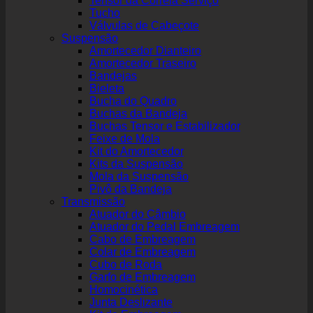
Tensor da Correia Serviço
Tucho
Válvulas de Cabeçote
Suspensão
Amortecedor Dianteiro
Amortecedor Traseiro
Bandejas
Bieleta
Bucha do Quadro
Buchas da Bandeja
Buchas Tensor e Estabilizador
Feixe de Mola
Kit do Amortecedor
Kits da Suspensão
Mola da Suspensão
Pivô da Bandeja
Transmissão
Atuador do Câmbio
Atuador do Pedal Embreagem
Cabo de Embreagem
Colar de Embreagem
Cubo de Roda
Garfo de Embreagem
Homocinética
Junta Deslizante