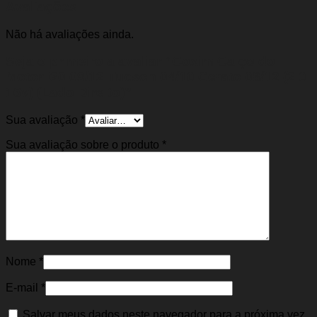
Avaliações
Não há avaliações ainda.
Seja o primeiro a avaliar “Coxim Calço do
Motor I30 09/12 Tucson 04/10 Cerato 08/12 (2.0
16v) (Lado Direito)”
Sua avaliação
*
Sua avaliação sobre o produto
*
Nome
*
E-mail
*
Salvar meus dados neste navegador para a próxima vez