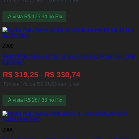
Em até 10x de
R$
15,04
sem juros
À vista
R$
135,34
no Pix
2009
Pistão Palio Siena 10 até 16 Uno Economy 09 até 15 (1.0 8v
Fire Flex)
R$
319,25
R$
330,74
-
Em até 10x de
R$
31,93
sem juros
À vista
R$
287,33
no Pix
2005