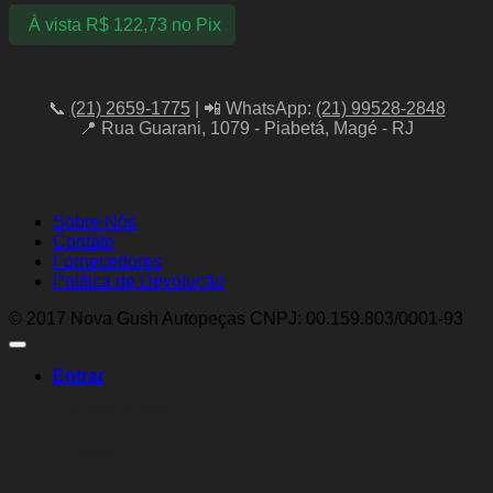
À vista
R$
122,73
no Pix
📞
(21) 2659-1775
| 📲 WhatsApp:
(21) 99528-2848
📍 Rua Guarani, 1079 - Piabetá, Magé - RJ
Sobre Nós
Contato
Fornecedores
Política de Devolução
© 2017 Nova Gush Autopeças CNPJ: 00.159.803/0001-93
Entrar
Arrefecimento
Direção