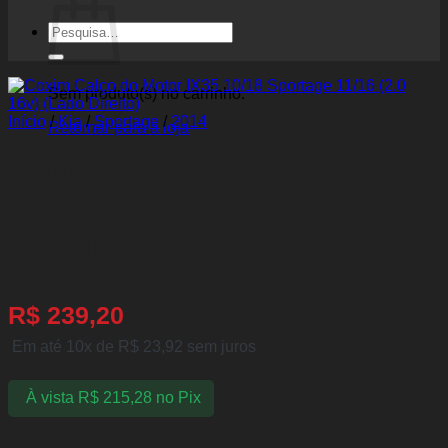
Pesquisar
por:
Sem produto(s) no carrinho.
Início
/
Kia
/
Sportage
/
2014
Retornar para a loja
Coxim Calço do Motor IX35
10/18 Sportage 11/16 (2.0
16v) (Lado Direito)
R$
239,20
Em até 10x de
R$
23,92
sem juros
À vista
R$
215,28
no Pix