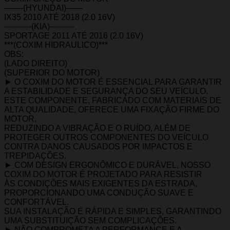
——-(HYUNDAI)——
IX35 2010 ATÉ 2018 (2.0 16V)
———-(KIA)———
SPORTAGE 2011 ATÉ 2016 (2.0 16V)
***(COXIM HIDRAULICO)***
OBS:
(LADO DIREITO)
(SUPERIOR DO MOTOR)
► O COXIM DO MOTOR É ESSENCIAL PARA GARANTIR
A ESTABILIDADE E SEGURANÇA DO SEU VEÍCULO.
ESTE COMPONENTE, FABRICADO COM MATERIAIS DE
ALTA QUALIDADE, OFERECE UMA FIXAÇÃO FIRME DO
MOTOR,
REDUZINDO A VIBRAÇÃO E O RUÍDO, ALÉM DE
PROTEGER OUTROS COMPONENTES DO VEÍCULO
CONTRA DANOS CAUSADOS POR IMPACTOS E
TREPIDAÇÕES.
► COM DESIGN ERGONÔMICO E DURÁVEL, NOSSO
COXIM DO MOTOR É PROJETADO PARA RESISTIR
ÀS CONDIÇÕES MAIS EXIGENTES DA ESTRADA,
PROPORCIONANDO UMA CONDUÇÃO SUAVE E
CONFORTÁVEL.
SUA INSTALAÇÃO É RÁPIDA E SIMPLES, GARANTINDO
UMA SUBSTITUIÇÃO SEM COMPLICAÇÕES.
► NÃO COMPROMETA A PERFORMANCE E A