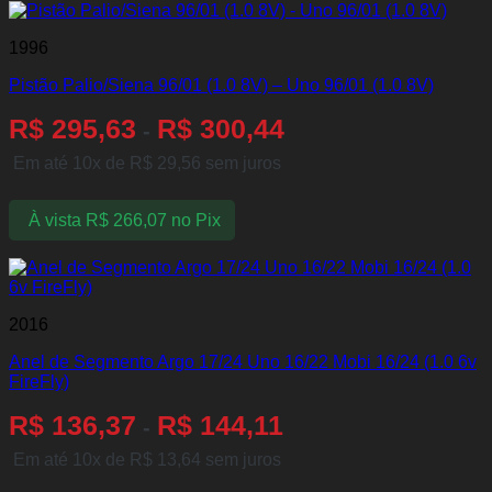
1996
Pistão Palio/Siena 96/01 (1.0 8V) – Uno 96/01 (1.0 8V)
R$
295,63
R$
300,44
-
Em até 10x de
R$
29,56
sem juros
À vista
R$
266,07
no Pix
2016
Anel de Segmento Argo 17/24 Uno 16/22 Mobi 16/24 (1.0 6v
FireFly)
R$
136,37
R$
144,11
-
Em até 10x de
R$
13,64
sem juros