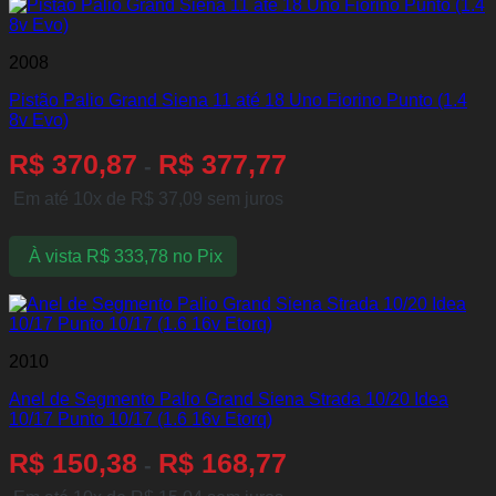
2008
Pistão Palio Grand Siena 11 até 18 Uno Fiorino Punto (1.4
8v Evo)
R$
370,87
R$
377,77
-
Em até 10x de
R$
37,09
sem juros
À vista
R$
333,78
no Pix
2010
Anel de Segmento Palio Grand Siena Strada 10/20 Idea
10/17 Punto 10/17 (1.6 16v Etorq)
R$
150,38
R$
168,77
-