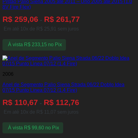
Pistão Palio Siena 2005 até 2011 – Uno 2005 até 2015 (1.0
8V Fire Flex)
R$
259,06
R$
261,77
-
Em até 10x de
R$
25,91
sem juros
À vista
R$
233,15
no Pix
2006
Anel de Segmento Palio Siena Strada 06/22 Doblo Idea
07/15 Punto Linea 07/12 (1.4 Fire)
R$
110,67
R$
112,76
-
Em até 10x de
R$
11,07
sem juros
À vista
R$
99,60
no Pix