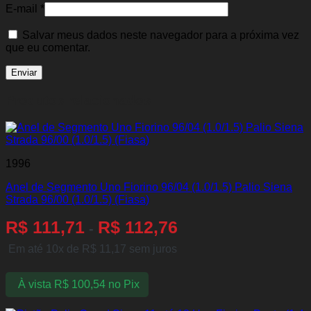
E-mail
*
Salvar meus dados neste navegador para a próxima vez
que eu comentar.
Produtos relacionados
1996
Anel de Segmento Uno Fiorino 96/04 (1.0/1.5) Palio Siena
Strada 96/00 (1.0/1.5) (Fiasa)
R$
111,71
R$
112,76
-
Em até 10x de
R$
11,17
sem juros
À vista
R$
100,54
no Pix