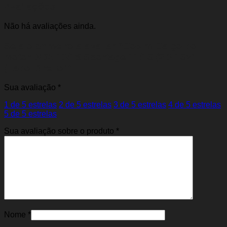
Avaliações
Não há avaliações ainda.
Seja o primeiro a avaliar “Coxim Calço do
Motor IX35 10/18 Sportage 11/16 (2.0 16v)
(Lado Direito)”
Sua avaliação
*
1 de 5 estrelas
2 de 5 estrelas
3 de 5 estrelas
4 de 5 estrelas
5 de 5 estrelas
Sua avaliação sobre o produto
*
Nome
*