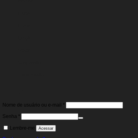
Elétrica
Filtros
Freios
Ignição
Motor
Suspensão
Transmissão
Entrar
Obrigatório
Nome de usuário ou e-mail
*
Obrigatório
Senha
*
Lembre-me
Acessar