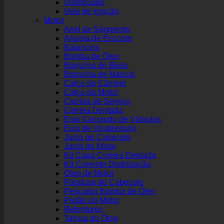
Distribuidor
Vela de Ignição
Motor
Anel de Segmento
Arruela de Encosto
Balancins
Bomba de Óleo
Bronzina de Biela
Bronzina de Mancal
Calço do Câmbio
Calço do Motor
Correia de Serviço
Correia Dentada
Eixo Comando de Válvulas
Eixo de Virabrequim
Junta do Cabeçote
Junta do Motor
Kit Capa Correia Dentada
Kit Corrente Distribuição
Óleo de Motor
Parafuso de Cabeçote
Pescador Bomba de Óleo
Pistão do Motor
Retentores
Tampa do Óleo