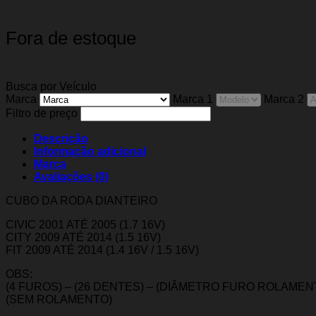
Fora de estoque
Busca por Veículo
Marca
Marca 1
Marca 2
Filtro de preço
Descrição
Informação adicional
Marca
Avaliações (0)
CUBO DA RODA DIANTEIRO
CIVIC 2001 ATÉ 2005 (1.7 16V)
CITY 2009 ATÉ 2014 (1.5 16V)
FIT 2009 ATÉ 2014 (1.4 16V / 1.5 16V)
OBS:
(4 FUROS) – (26 DENTES) – (DIÂMETRO FURO ROLAMEN
(SEM ROLAMENTO)