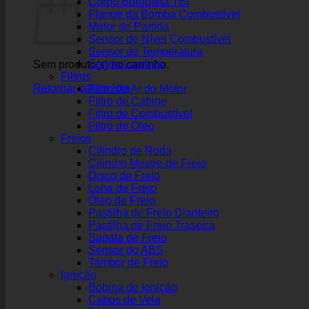
Corpo Borboleta TBI
Flange da Bomba Combustível
Motor de Partida
Sensor de Nível Combustível
Sensor de Temperatura
Sonda Lambda
Sem produto(s) no carrinho.
Filtros
Retornar para a loja
Filtro de Ar do Motor
Filtro de Cabine
Filtro de Combustível
Filtro de Óleo
Freios
Cilindro de Roda
Cilindro Mestre de Freio
Disco de Freio
Lona de Freio
Óleo de Freio
Pastilha de Freio Dianteiro
Pastilha de Freio Traseira
Sapata de Freio
Sensor do ABS
Tambor de Freio
Ignição
Bobina de Ignição
Cabos de Vela