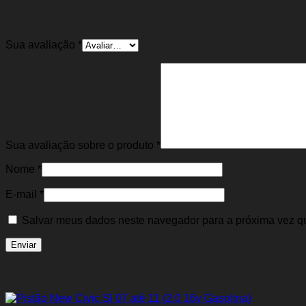
Seja o primeiro a avaliar “Cubo Roda Dianteiro Cit
Sua avaliação
*
Sua avaliação sobre o produto
*
Nome
*
E-mail
*
Salvar meus dados neste navegador para a próxima vez q
Produtos relacionados