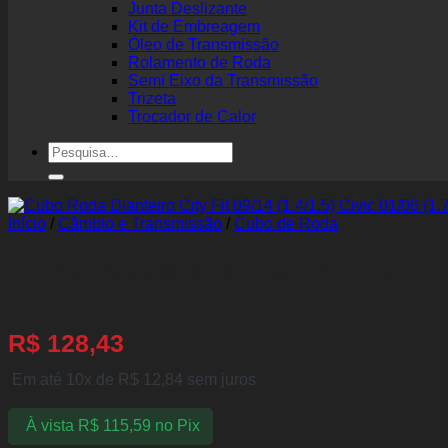
Junta Deslizante
Kit de Embreagem
Óleo de Transmissão
Rolamento de Roda
Semi Eixo da Transmissão
Trizeta
Trocador de Calor
Pesquisar
por:
Início
/
Câmbio e Transmissão
/
Cubo de Roda
Cubo Roda Dianteiro City Fit 
R$
128,43
Em até 10x de
R$
12,84
sem juros
À vista
R$
115,59
no Pix