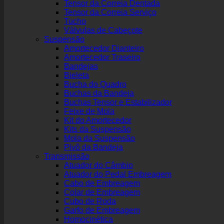
Tensor da Correia Dentada
Tensor da Correia Serviço
Tucho
Válvulas de Cabeçote
Suspensão
Amortecedor Dianteiro
Amortecedor Traseiro
Bandejas
Bieleta
Bucha do Quadro
Buchas da Bandeja
Buchas Tensor e Estabilizador
Feixe de Mola
Kit do Amortecedor
Kits da Suspensão
Mola da Suspensão
Pivô da Bandeja
Transmissão
Atuador do Câmbio
Atuador do Pedal Embreagem
Cabo de Embreagem
Colar de Embreagem
Cubo de Roda
Garfo de Embreagem
Homocinética