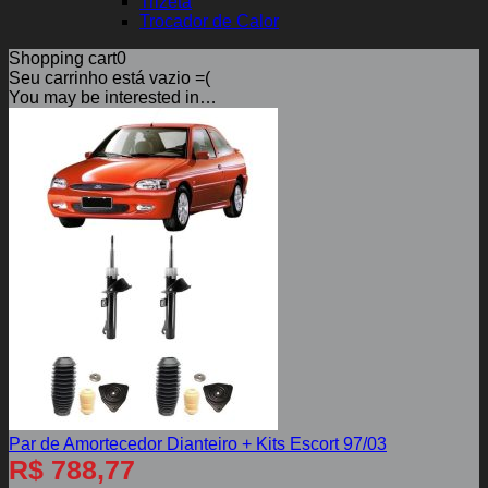
Trizeta
Trocador de Calor
Shopping cart
0
Seu carrinho está vazio =(
You may be interested in…
Par de Amortecedor Dianteiro + Kits Escort 97/03
R$
788,77