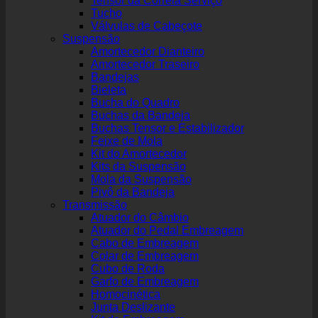
Tensor da Correia Serviço
Tucho
Válvulas de Cabeçote
Suspensão
Amortecedor Dianteiro
Amortecedor Traseiro
Bandejas
Bieleta
Bucha do Quadro
Buchas da Bandeja
Buchas Tensor e Estabilizador
Feixe de Mola
Kit do Amortecedor
Kits da Suspensão
Mola da Suspensão
Pivô da Bandeja
Transmissão
Atuador do Câmbio
Atuador do Pedal Embreagem
Cabo de Embreagem
Colar de Embreagem
Cubo de Roda
Garfo de Embreagem
Homocinética
Junta Deslizante