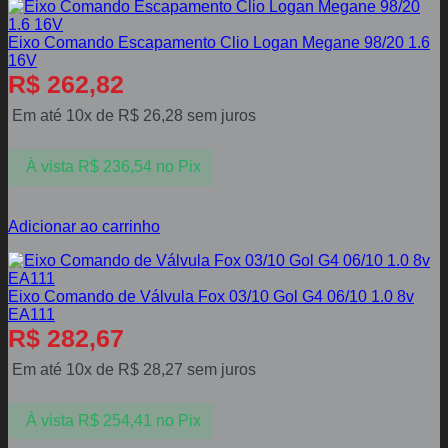
Eixo Comando Escapamento Clio Logan Megane 98/20 1.6
16V
R$
262,82
Em até 10x de
R$
26,28
sem juros
À vista
R$
236,54
no Pix
Adicionar ao carrinho
Eixo Comando de Válvula Fox 03/10 Gol G4 06/10 1.0 8v
EA111
R$
282,67
Em até 10x de
R$
28,27
sem juros
À vista
R$
254,41
no Pix