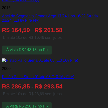
2016
Anel de Segmento Cronos Argo 17/24 Uno 16/22 Strada
21/24 (1.3 8v Fire Fly)
R$
164,59
R$
201,58
-
Em até 10x de
R$
16,46
sem juros
À vista
R$
148,13
no Pix
2000
Pistão Palio Siena 01 até 03 (1.0 16v Fire)
R$
286,85
R$
293,54
-
Em até 10x de
R$
28,69
sem juros
À vista
R$
258,17
no Pix