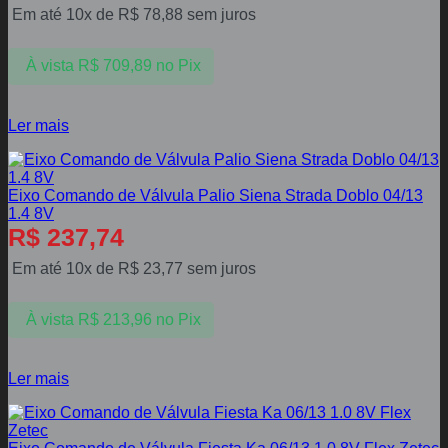
Em até 10x de
R$
78,88
sem juros
À vista
R$
709,89
no Pix
Ler mais
Eixo Comando de Válvula Palio Siena Strada Doblo 04/13
1.4 8V
R$
237,74
Em até 10x de
R$
23,77
sem juros
À vista
R$
213,96
no Pix
Ler mais