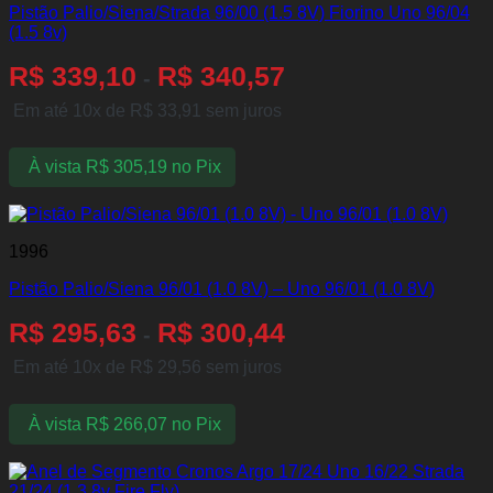
Pistão Palio/Siena/Strada 96/00 (1.5 8V) Fiorino Uno 96/04
(1.5 8v)
R$
339,10
R$
340,57
-
Em até 10x de
R$
33,91
sem juros
À vista
R$
305,19
no Pix
1996
Pistão Palio/Siena 96/01 (1.0 8V) – Uno 96/01 (1.0 8V)
R$
295,63
R$
300,44
-
Em até 10x de
R$
29,56
sem juros
À vista
R$
266,07
no Pix