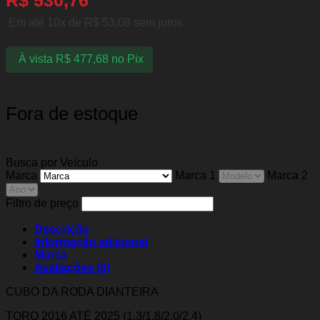
Em até 10x de
R$
53,08
sem juros
À vista
R$
477,68
no Pix
Fora de estoque
Busca por Veículo
Marca
Marca 1
Marca 2
Filtro de preço
Descrição
Informação adicional
Marca
Avaliações (0)
CUBO DA RODA DIANTEIRA
TORO 2016 ATÉ 2025 (1.3/1.8/2.0/2.4)