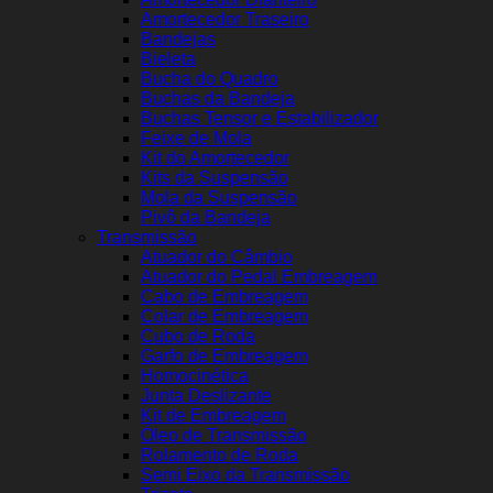
Amortecedor Traseiro
Bandejas
Bieleta
Bucha do Quadro
Buchas da Bandeja
Buchas Tensor e Estabilizador
Feixe de Mola
Kit do Amortecedor
Kits da Suspensão
Mola da Suspensão
Pivô da Bandeja
Transmissão
Atuador do Câmbio
Atuador do Pedal Embreagem
Cabo de Embreagem
Colar de Embreagem
Cubo de Roda
Garfo de Embreagem
Homocinética
Junta Deslizante
Kit de Embreagem
Óleo de Transmissão
Rolamento de Roda
Semi Eixo da Transmissão