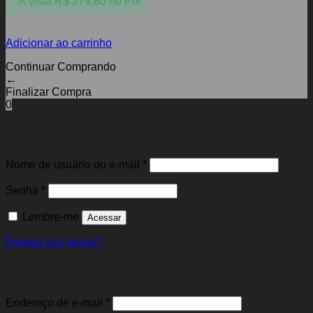
À vista
R$
279,80
no Pix
Adicionar ao carrinho
Continuar Comprando
←
Finalizar Compra
0
Entrar
Obrigatório
Nome de usuário ou e-mail
*
Obrigatório
Senha
*
Lembre-me
Acessar
Perdeu sua senha?
Cadastre-se
Obrigatório
Endereço de e-mail
*