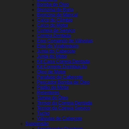
Bomba de Óleo
Bronzina de Biela
Bronzina de Mancal
Calço do Câmbio
Calço do Motor
Correia de Serviço
Correia Dentada
Eixo Comando de Válvulas
Eixo de Virabrequim
Junta do Cabeçote
Junta do Motor
Kit Capa Correia Dentada
Kit Corrente Distribuição
Óleo de Motor
Parafuso de Cabeçote
Pescador Bomba de Óleo
Pistão do Motor
Retentores
Tampa do Óleo
Tensor da Correia Dentada
Tensor da Correia Serviço
Tucho
Válvulas de Cabeçote
Suspensão
Amortecedor Dianteiro