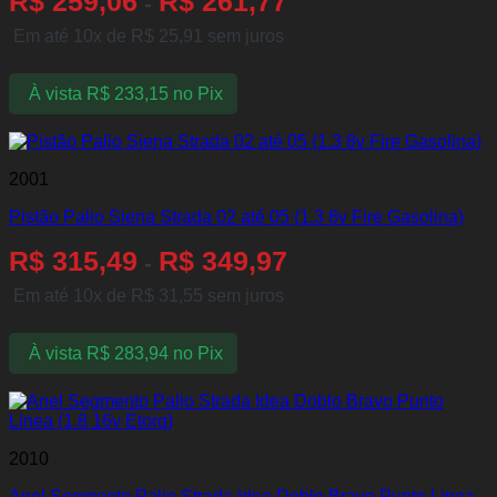
R$
259,06
R$
261,77
-
Em até 10x de
R$
25,91
sem juros
À vista
R$
233,15
no Pix
2001
Pistão Palio Siena Strada 02 até 05 (1.3 8v Fire Gasolina)
R$
315,49
R$
349,97
-
Em até 10x de
R$
31,55
sem juros
À vista
R$
283,94
no Pix
2010
Anel Segmento Palio Strada Idea Doblo Bravo Punto Linea