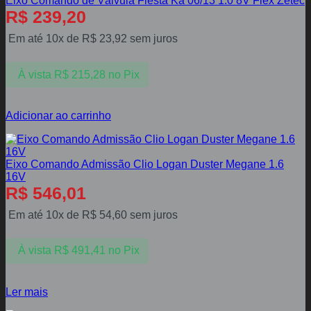
Eixo Comando de Válvula Fiesta Ka 06/13 1.0 8V Flex Zetec
R$
239,20
Em até 10x de
R$
23,92
sem juros
À vista
R$
215,28
no Pix
Adicionar ao carrinho
Eixo Comando Admissão Clio Logan Duster Megane 1.6
16V
R$
546,01
Em até 10x de
R$
54,60
sem juros
À vista
R$
491,41
no Pix
Ler mais