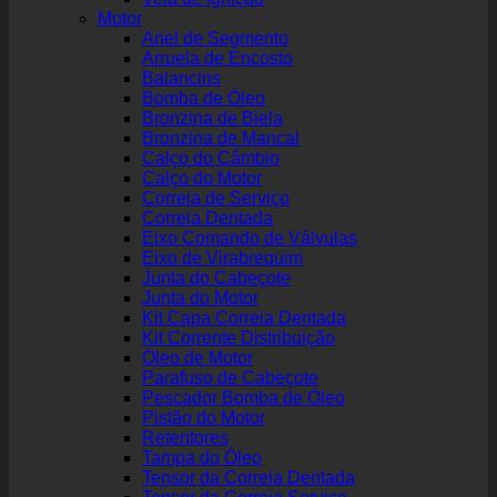
Motor
Anel de Segmento
Arruela de Encosto
Balancins
Bomba de Óleo
Bronzina de Biela
Bronzina de Mancal
Calço do Câmbio
Calço do Motor
Correia de Serviço
Correia Dentada
Eixo Comando de Válvulas
Eixo de Virabrequim
Junta do Cabeçote
Junta do Motor
Kit Capa Correia Dentada
Kit Corrente Distribuição
Óleo de Motor
Parafuso de Cabeçote
Pescador Bomba de Óleo
Pistão do Motor
Retentores
Tampa do Óleo
Tensor da Correia Dentada