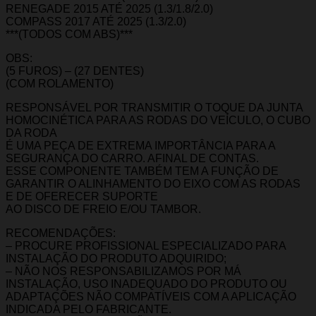
RENEGADE 2015 ATÉ 2025 (1.3/1.8/2.0)
COMPASS 2017 ATÉ 2025 (1.3/2.0)
***(TODOS COM ABS)***
OBS:
(5 FUROS) – (27 DENTES)
(COM ROLAMENTO)
RESPONSÁVEL POR TRANSMITIR O TOQUE DA JUNTA
HOMOCINÉTICA PARA AS RODAS DO VEÍCULO, O CUBO
DA RODA
É UMA PEÇA DE EXTREMA IMPORTÂNCIA PARA A
SEGURANÇA DO CARRO. AFINAL DE CONTAS.
ESSE COMPONENTE TAMBÉM TEM A FUNÇÃO DE
GARANTIR O ALINHAMENTO DO EIXO COM AS RODAS
E DE OFERECER SUPORTE
AO DISCO DE FREIO E/OU TAMBOR.
RECOMENDAÇÕES:
– PROCURE PROFISSIONAL ESPECIALIZADO PARA
INSTALAÇÃO DO PRODUTO ADQUIRIDO;
– NÃO NOS RESPONSABILIZAMOS POR MÁ
INSTALAÇÃO, USO INADEQUADO DO PRODUTO OU
ADAPTAÇÕES NÃO COMPATÍVEIS COM A APLICAÇÃO
INDICADA PELO FABRICANTE.