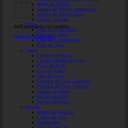
Motor de Partida
Sensor de Nível Combustível
Sensor de Temperatura
Sonda Lambda
Filtros
Sem produto(s) no carrinho.
Filtro de Ar do Motor
Filtro de Cabine
Retornar para a loja
Filtro de Combustível
Filtro de Óleo
Freios
Cilindro de Roda
Cilindro Mestre de Freio
Disco de Freio
Lona de Freio
Óleo de Freio
Pastilha de Freio Dianteiro
Pastilha de Freio Traseira
Sapata de Freio
Sensor do ABS
Tambor de Freio
Ignição
Bobina de Ignição
Cabos de Vela
Distribuidor
Vela de Ignição