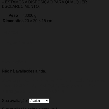
– ESTAMOS A DISPOSIÇÃO PARA QUALQUER
ESCLARECIMENTO.
Peso
3000 g
Dimensões
20 × 20 × 15 cm
Marca
Hipper Freios
Avaliações
Não há avaliações ainda.
Seja o primeiro a avaliar “Cubo Roda Dianteiro
Toro 16/25 (1.3/1.8/2.0/2.4) Compass 17/25
Renegade 15/25 (1.3/1.8/2.0)”
Sua avaliação
*