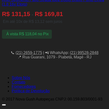
(1.8 16v Etorq)
R$
131,15
R$
169,81
-
Em até 10x de
R$
13,12
sem juros
À vista
R$
118,04
no Pix
📞
(21) 2659-1775
| 📲 WhatsApp:
(21) 99528-2848
📍 Rua Guarani, 1079 - Piabetá, Magé - RJ
Sobre Nós
Contato
Fornecedores
Política de Devolução
© 2017 Nova Gush Autopeças CNPJ: 00.159.803/0001-93