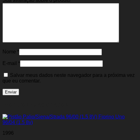
Sua avaliação sobre o produto
*
Nome
*
E-mail
*
Salvar meus dados neste navegador para a próxima vez
que eu comentar.
Produtos relacionados
1996