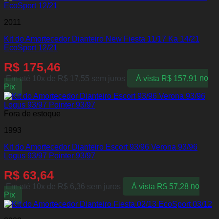
2011
Kit do Amortecedor Dianteiro New Fiesta 11/17 Ka 14/21
EcoSport 12/21
R$
175,46
Em até 10x de
R$
17,55
sem juros
À vista
R$
157,91
no
Pix
Fora de estoque
1993
Kit do Amortecedor Dianteiro Escort 93/96 Verona 93/96
Logus 93/97 Pointer 93/97
R$
63,64
Em até 10x de
R$
6,36
sem juros
À vista
R$
57,28
no
Pix