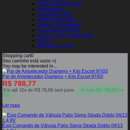
Garfo de Embreagem
Homocinética
Junta Deslizante
Kit de Embreagem
Óleo de Transmissão
Rolamento de Roda
Semi Eixo da Transmissão
Trizeta
Trocador de Calor
Shopping cart
0
Seu carrinho está vazio =(
You may be interested in…
Par de Amortecedor Dianteiro + Kits Escort 97/03
R$
788,77
Em até 10x de
R$
78,88
sem juros
À vista
R$
709,89
no
Pix
Ler mais
Eixo Comando de Válvula Palio Siena Strada Doblo 04/13