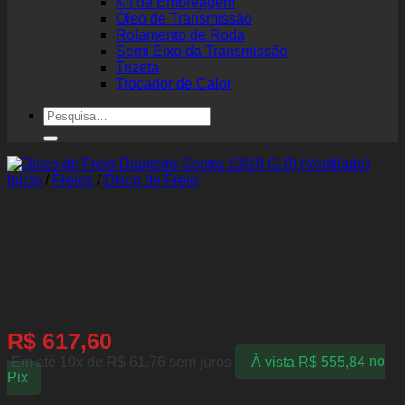
Kit de Embreagem
Óleo de Transmissão
Rolamento de Roda
Semi Eixo da Transmissão
Trizeta
Trocador de Calor
Pesquisar
por:
Início
/
Freios
/
Disco de Freio
Disco de Freio Dianteiro
Sentra 13/19 (2.0)
(Ventilado)
R$
617,60
Em até 10x de
R$
61,76
sem juros
À vista
R$
555,84
no
Pix