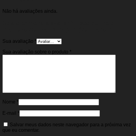
Não há avaliações ainda.
Seja o primeiro a avaliar “Disco de Freio
Dianteiro Sentra 13/19 (2.0) (Ventilado)”
Sua avaliação
*
Sua avaliação sobre o produto
*
Nome
*
E-mail
*
Salvar meus dados neste navegador para a próxima vez
que eu comentar.