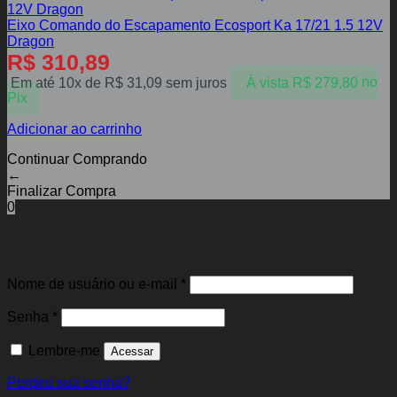
Eixo Comando do Escapamento Ecosport Ka 17/21 1.5 12V
Dragon
R$
310,89
Em até 10x de
R$
31,09
sem juros
À vista
R$
279,80
no
Pix
Adicionar ao carrinho
Continuar Comprando
←
Finalizar Compra
0
Entrar
Obrigatório
Nome de usuário ou e-mail
*
Obrigatório
Senha
*
Lembre-me
Acessar
Perdeu sua senha?