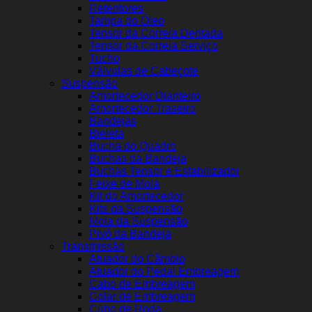
Retentores
Tampa do Óleo
Tensor da Correia Dentada
Tensor da Correia Serviço
Tucho
Válvulas de Cabeçote
Suspensão
Amortecedor Dianteiro
Amortecedor Traseiro
Bandejas
Bieleta
Bucha do Quadro
Buchas da Bandeja
Buchas Tensor e Estabilizador
Feixe de Mola
Kit do Amortecedor
Kits da Suspensão
Mola da Suspensão
Pivô da Bandeja
Transmissão
Atuador do Câmbio
Atuador do Pedal Embreagem
Cabo de Embreagem
Colar de Embreagem
Cubo de Roda