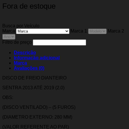
Fora de estoque
Busca por Veículo
Marca
Marca 1
Marca 2
Filtro de preço
Descrição
Informação adicional
Marca
Avaliações (0)
DISCO DE FREIO DIANTEIRO
SENTRA 2013 ATÉ 2019 (2.0)
OBS:
(DISCO VENTILADO) – (5 FUROS)
(DIAMETRO EXTERNO: 280 MM)
(VALOR REFERENTE AO PAR)