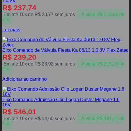
1.4 8V
R$
237,74
Em até 10x de
R$
23,77
sem juros
À vista
R$
213,96
no
Pix
Ler mais
Eixo Comando de Válvula Fiesta Ka 06/13 1.0 8V Flex Zetec
R$
239,20
Em até 10x de
R$
23,92
sem juros
À vista
R$
215,28
no
Pix
Adicionar ao carrinho
Eixo Comando Admissão Clio Logan Duster Megane 1.6
16V
R$
546,01
Em até 10x de
R$
54,60
sem juros
À vista
R$
491,41
no
Pix