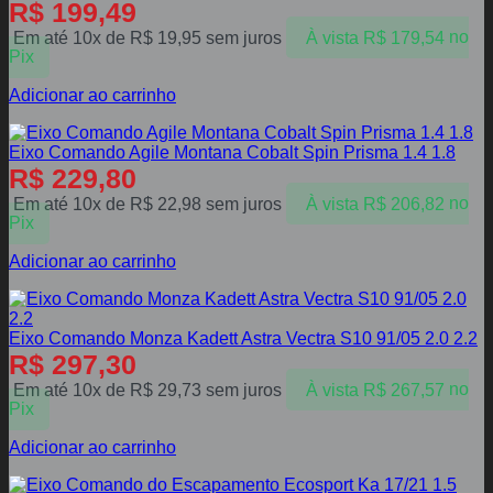
R$
199,49
Em até 10x de
R$
19,95
sem juros
À vista
R$
179,54
no
Pix
Adicionar ao carrinho
Eixo Comando Agile Montana Cobalt Spin Prisma 1.4 1.8
R$
229,80
Em até 10x de
R$
22,98
sem juros
À vista
R$
206,82
no
Pix
Adicionar ao carrinho
Eixo Comando Monza Kadett Astra Vectra S10 91/05 2.0 2.2
R$
297,30
Em até 10x de
R$
29,73
sem juros
À vista
R$
267,57
no
Pix
Adicionar ao carrinho