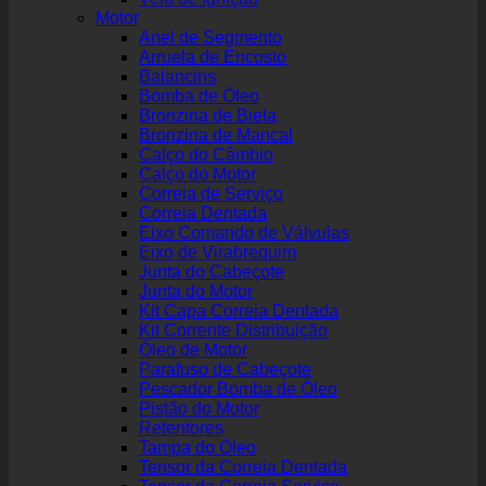
Motor
Anel de Segmento
Arruela de Encosto
Balancins
Bomba de Óleo
Bronzina de Biela
Bronzina de Mancal
Calço do Câmbio
Calço do Motor
Correia de Serviço
Correia Dentada
Eixo Comando de Válvulas
Eixo de Virabrequim
Junta do Cabeçote
Junta do Motor
Kit Capa Correia Dentada
Kit Corrente Distribuição
Óleo de Motor
Parafuso de Cabeçote
Pescador Bomba de Óleo
Pistão do Motor
Retentores
Tampa do Óleo
Tensor da Correia Dentada