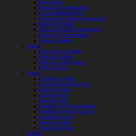
Bico Injetor
Bomba de Combustível
Corpo Borboleta TBI
Flange da Bomba Combustível
Motor de Partida
Sensor de Nível Combustível
Sensor de Temperatura
Sonda Lambda
Filtros
Filtro de Ar do Motor
Filtro de Cabine
Filtro de Combustível
Filtro de Óleo
Freios
Cilindro de Roda
Cilindro Mestre de Freio
Disco de Freio
Lona de Freio
Óleo de Freio
Pastilha de Freio Dianteiro
Pastilha de Freio Traseira
Sapata de Freio
Sensor do ABS
Tambor de Freio
Ignição