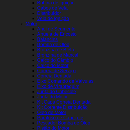
Bobina de Ignição
Cabos de Vela
Distribuidor
Vela de Ignição
Motor
Anel de Segmento
Arruela de Encosto
Balancins
Bomba de Óleo
Bronzina de Biela
Bronzina de Mancal
Calço do Câmbio
Calço do Motor
Correia de Serviço
Correia Dentada
Eixo Comando de Válvulas
Eixo de Virabrequim
Junta do Cabeçote
Junta do Motor
Kit Capa Correia Dentada
Kit Corrente Distribuição
Óleo de Motor
Parafuso de Cabeçote
Pescador Bomba de Óleo
Pistão do Motor