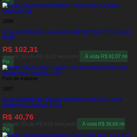
1996
Kit do Amortecedor Dianteiro Fiesta 96/07 Ka 97/13 Courier
97/15
R$
102,31
Em até 10x de
R$
10,23
sem juros
À vista
R$
92,07
no
Pix
Fora de estoque
1997
Kit do Amortecedor Traseiro Golf 99/13 Bora 99/11 New
Beetle 99/10 Audi A3 97/07
R$
40,76
Em até 10x de
R$
4,08
sem juros
À vista
R$
36,68
no
Pix