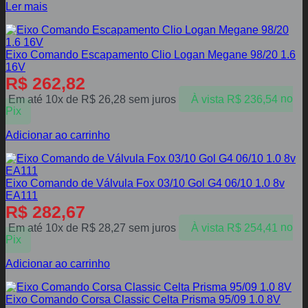
Ler mais
Eixo Comando Escapamento Clio Logan Megane 98/20 1.6
16V
R$
262,82
Em até 10x de
R$
26,28
sem juros
À vista
R$
236,54
no
Pix
Adicionar ao carrinho
Eixo Comando de Válvula Fox 03/10 Gol G4 06/10 1.0 8v
EA111
R$
282,67
Em até 10x de
R$
28,27
sem juros
À vista
R$
254,41
no
Pix
Adicionar ao carrinho
Eixo Comando Corsa Classic Celta Prisma 95/09 1.0 8V