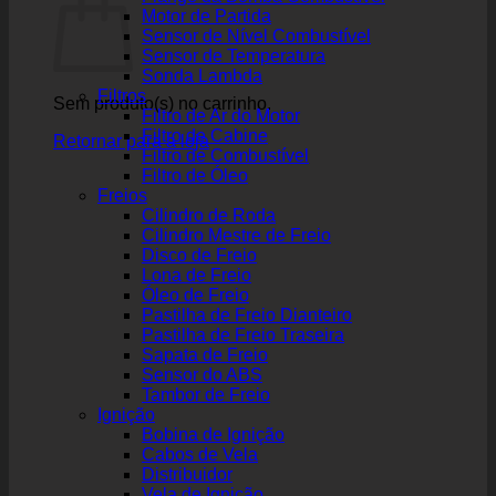
Motor de Partida
Sensor de Nível Combustível
Sensor de Temperatura
Sonda Lambda
Filtros
Sem produto(s) no carrinho.
Filtro de Ar do Motor
Filtro de Cabine
Retornar para a loja
Filtro de Combustível
Filtro de Óleo
Freios
Cilindro de Roda
Cilindro Mestre de Freio
Disco de Freio
Lona de Freio
Óleo de Freio
Pastilha de Freio Dianteiro
Pastilha de Freio Traseira
Sapata de Freio
Sensor do ABS
Tambor de Freio
Ignição
Bobina de Ignição
Cabos de Vela
Distribuidor
Vela de Ignição