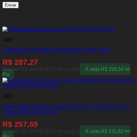
Produtos relacionados
1997
Amortecedor Dianteiro Ford Ka 97/07 (1.0/1.3/1.6)
R$
287,27
Em até 10x de
R$
28,73
sem juros
À vista
R$
258,54
no
Pix
2011
Amortecedor Dianteiro Cobalt 11/20 Spin 12/23 Onix 13/19
Prisma 13/23 Sonic 12/14
R$
257,59
Em até 10x de
R$
25,76
sem juros
À vista
R$
231,83
no
Pix