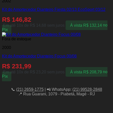
2002
Kit do Amortecedor Dianteiro Fiesta 02/13 EcoSport 03/12
R$
146,82
Em até 10x de
R$
14,68
sem juros
À vista
R$
132,14
no
Pix
Fora de estoque
2000
Kit do Amortecedor Dianteiro Focus 00/08
R$
231,99
Em até 10x de
R$
23,20
sem juros
À vista
R$
208,79
no
Pix
📞
(21) 2659-1775
| 📲 WhatsApp:
(21) 99528-2848
📍 Rua Guarani, 1079 - Piabetá, Magé - RJ