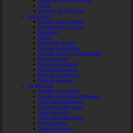
Tensor da Correia Serviço
Tucho
Válvulas de Cabeçote
Suspensão
Amortecedor Dianteiro
Amortecedor Traseiro
Bandejas
Bieleta
Bucha do Quadro
Buchas da Bandeja
Buchas Tensor e Estabilizador
Feixe de Mola
Kit do Amortecedor
Kits da Suspensão
Mola da Suspensão
Pivô da Bandeja
Transmissão
Atuador do Câmbio
Atuador do Pedal Embreagem
Cabo de Embreagem
Colar de Embreagem
Cubo de Roda
Garfo de Embreagem
Homocinética
Junta Deslizante