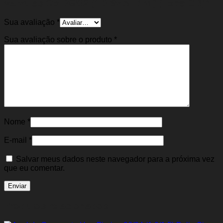
Válvulas Gol 96/02 (1.0 8v AT / MI) (Letra CD)”
Sua avaliação
*
Sua avaliação sobre o produto
*
Nome
*
E-mail
*
Salvar meus dados neste navegador para a próxima vez
que eu comentar.
Produtos relacionados