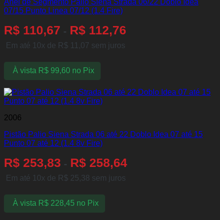
Anel de Segmento Palio Siena Strada 06/22 Doblo Idea
07/15 Punto Linea 07/12 (1.4 Fire)
R$
110,67
R$
112,76
-
Em até 10x de
R$
11,07
sem juros
À vista
R$
99,60
no Pix
2006
Pistão Palio Siena Strada 06 até 22 Doblo Idea 07 até 15
Punto 07 até 12 (1.4 8v Fire)
R$
253,83
R$
258,64
-
Em até 10x de
R$
25,38
sem juros
À vista
R$
228,45
no Pix