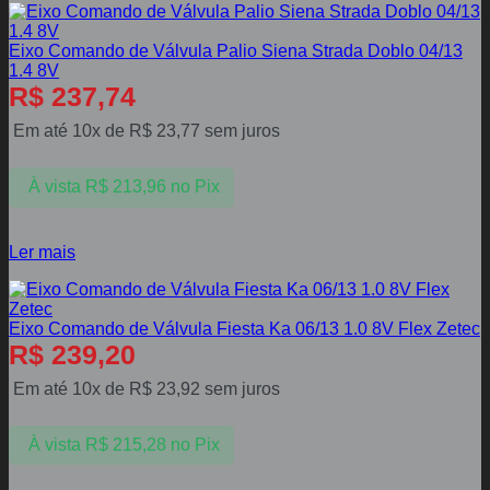
Eixo Comando de Válvula Palio Siena Strada Doblo 04/13
1.4 8V
R$
237,74
Em até 10x de
R$
23,77
sem juros
À vista
R$
213,96
no Pix
Ler mais
Eixo Comando de Válvula Fiesta Ka 06/13 1.0 8V Flex Zetec
R$
239,20
Em até 10x de
R$
23,92
sem juros
À vista
R$
215,28
no Pix