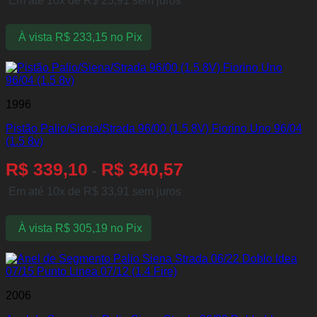
Em até 10x de
R$
25,91
sem juros
À vista
R$
233,15
no Pix
1996
Pistão Palio/Siena/Strada 96/00 (1.5 8V) Fiorino Uno 96/04
(1.5 8v)
R$
339,10
R$
340,57
-
Em até 10x de
R$
33,91
sem juros
À vista
R$
305,19
no Pix
2006