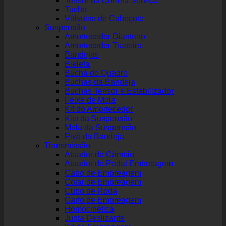
Tensor da Correia Serviço
Tucho
Válvulas de Cabeçote
Suspensão
Amortecedor Dianteiro
Amortecedor Traseiro
Bandejas
Bieleta
Bucha do Quadro
Buchas da Bandeja
Buchas Tensor e Estabilizador
Feixe de Mola
Kit do Amortecedor
Kits da Suspensão
Mola da Suspensão
Pivô da Bandeja
Transmissão
Atuador do Câmbio
Atuador do Pedal Embreagem
Cabo de Embreagem
Colar de Embreagem
Cubo de Roda
Garfo de Embreagem
Homocinética
Junta Deslizante