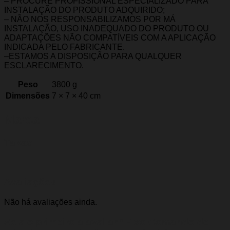
– PROCURE PROFISSIONAL ESPECIALIZADO PARA
INSTALAÇÃO DO PRODUTO ADQUIRIDO;
– NÃO NOS RESPONSABILIZAMOS POR MÁ
INSTALAÇÃO, USO INADEQUADO DO PRODUTO OU
ADAPTAÇÕES NÃO COMPATÍVEIS COM A APLICAÇÃO
INDICADA PELO FABRICANTE.
–ESTAMOS A DISPOSIÇÃO PARA QUALQUER
ESCLARECIMENTO.
Peso
3800 g
Dimensões
7 × 7 × 40 cm
Marca
Takao
Avaliações
Não há avaliações ainda.
Seja o primeiro a avaliar “Eixo Comando de