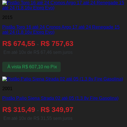
2015
Pistão Toro 16 até 24 Cronos Argo 17 até 24 Renegade 15
até 24 (1.8 16v Etorq Evo)
R$
674,55
R$
757,63
-
Em até 10x de
R$
67,46
sem juros
À vista
R$
607,10
no Pix
2001
Pistão Palio Siena Strada 02 até 05 (1.3 8v Fire Gasolina)
R$
315,49
R$
349,97
-
Em até 10x de
R$
31,55
sem juros