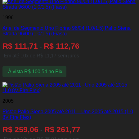
1996
Anel de Segmento Uno Fiorino 96/04 (1.0/1.5) Palio Siena
Strada 96/00 (1.0/1.5) (Fiasa)
R$
111,71
R$
112,76
-
Em até 10x de
R$
11,17
sem juros
À vista
R$
100,54
no Pix
2005
Pistão Palio Siena 2005 até 2011 – Uno 2005 até 2015 (1.0
8V Fire Flex)
R$
259,06
R$
261,77
-