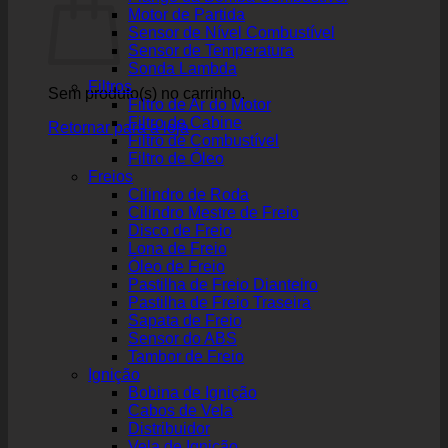
Motor de Partida
Sensor de Nível Combustível
Sensor de Temperatura
Sonda Lambda
Filtros
Sem produto(s) no carrinho.
Filtro de Ar do Motor
Filtro de Cabine
Retornar para a loja
Filtro de Combustível
Filtro de Óleo
Freios
Cilindro de Roda
Cilindro Mestre de Freio
Disco de Freio
Lona de Freio
Óleo de Freio
Pastilha de Freio Dianteiro
Pastilha de Freio Traseira
Sapata de Freio
Sensor do ABS
Tambor de Freio
Ignição
Bobina de Ignição
Cabos de Vela
Distribuidor
Vela de Ignição