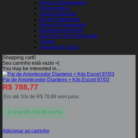
Garfo de Embreagem
Homocinética
Junta Deslizante
Kit de Embreagem
Óleo de Transmissão
Rolamento de Roda
Semi Eixo da Transmissão
Trizeta
Trocador de Calor
Shopping cart
0
Seu carrinho está vazio =(
You may be interested in…
Par de Amortecedor Dianteiro + Kits Escort 97/03
R$
788,77
Em até 10x de
R$
78,88
sem juros
À vista
R$
709,89
no Pix
Adicionar ao carrinho