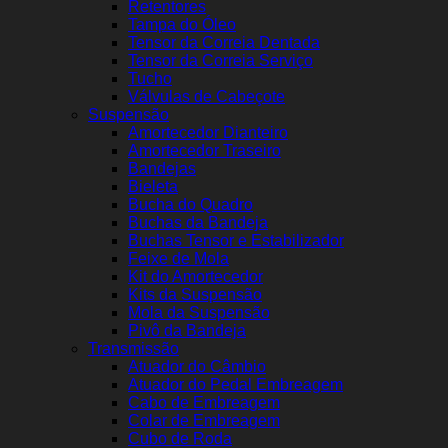
Retentores
Tampa do Óleo
Tensor da Correia Dentada
Tensor da Correia Serviço
Tucho
Válvulas de Cabeçote
Suspensão
Amortecedor Dianteiro
Amortecedor Traseiro
Bandejas
Bieleta
Bucha do Quadro
Buchas da Bandeja
Buchas Tensor e Estabilizador
Feixe de Mola
Kit do Amortecedor
Kits da Suspensão
Mola da Suspensão
Pivô da Bandeja
Transmissão
Atuador do Câmbio
Atuador do Pedal Embreagem
Cabo de Embreagem
Colar de Embreagem
Cubo de Roda