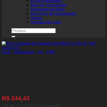
Kit de Embreagem
Óleo de Transmissão
Rolamento de Roda
Semi Eixo da Transmissão
Trizeta
Trocador de Calor
Pesquisar
por:
Início
/
Volkswagen
/
Gol
/
1996
Eixo Comando de Válvulas
Gol 96/02 (1.0 8v AT / MI)
(Letra CD)
R$
244,43
Em até 10x de
R$
24,44
sem juros