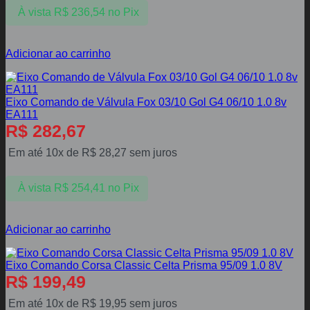
À vista
R$
236,54
no Pix
Adicionar ao carrinho
Eixo Comando de Válvula Fox 03/10 Gol G4 06/10 1.0 8v
EA111
R$
282,67
Em até 10x de
R$
28,27
sem juros
À vista
R$
254,41
no Pix
Adicionar ao carrinho
Eixo Comando Corsa Classic Celta Prisma 95/09 1.0 8V
R$
199,49
Em até 10x de
R$
19,95
sem juros