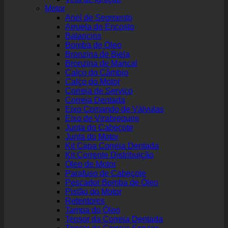
Motor
Anel de Segmento
Arruela de Encosto
Balancins
Bomba de Óleo
Bronzina de Biela
Bronzina de Mancal
Calço do Câmbio
Calço do Motor
Correia de Serviço
Correia Dentada
Eixo Comando de Válvulas
Eixo de Virabrequim
Junta do Cabeçote
Junta do Motor
Kit Capa Correia Dentada
Kit Corrente Distribuição
Óleo de Motor
Parafuso de Cabeçote
Pescador Bomba de Óleo
Pistão do Motor
Retentores
Tampa do Óleo
Tensor da Correia Dentada