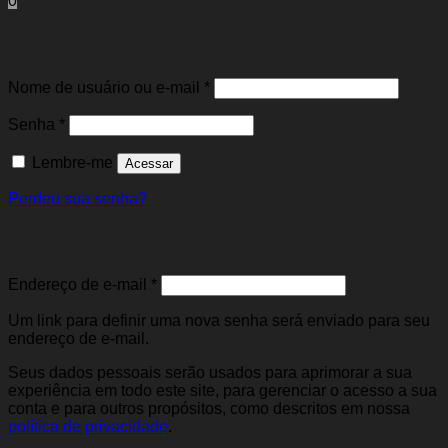
0
Entrar
Obrigatório
Nome de usuário ou e-mail
*
Obrigatório
Senha
*
Lembre-me
Acessar
Perdeu sua senha?
Cadastre-se
Obrigatório
Endereço de e-mail
*
Um link para definir uma nova senha será enviado para seu
endereço de e-mail.
Seus dados pessoais serão usados para aprimorar a sua
experiência em todo este site, para gerenciar o acesso a sua
conta e para outros propósitos, como descritos em nossa
política de privacidade
.