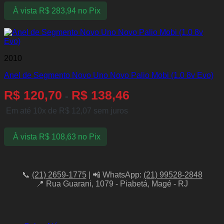
À vista
R$
283,94
no Pix
2010
Anel de Segmento Novo Uno Novo Palio Mobi (1.0 8v Evo)
R$
120,70
R$
138,46
-
Em até 10x de
R$
12,07
sem juros
À vista
R$
108,63
no Pix
📞
(21) 2659-1775
| 📲 WhatsApp:
(21) 99528-2848
📍 Rua Guarani, 1079 - Piabetá, Magé - RJ