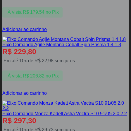
À vista
R$
179,54
no Pix
Adicionar ao carrinho
Eixo Comando Agile Montana Cobalt Spin Prisma 1.4 1.8
R$
229,80
Em até 10x de
R$
22,98
sem juros
À vista
R$
206,82
no Pix
Adicionar ao carrinho
Eixo Comando Monza Kadett Astra Vectra S10 91/05 2.0 2.2
R$
297,30
Em até 10x de
R$
29,73
sem juros