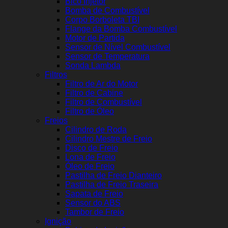
Bico Injetor
Bomba de Combustível
Corpo Borboleta TBI
Flange da Bomba Combustível
Motor de Partida
Sensor de Nível Combustível
Sensor de Temperatura
Sonda Lambda
Filtros
Filtro de Ar do Motor
Filtro de Cabine
Filtro de Combustível
Filtro de Óleo
Freios
Cilindro de Roda
Cilindro Mestre de Freio
Disco de Freio
Lona de Freio
Óleo de Freio
Pastilha de Freio Dianteiro
Pastilha de Freio Traseira
Sapata de Freio
Sensor do ABS
Tambor de Freio
Ignição