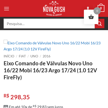
Skip
0
to
0
content
Pesquisar
por:
INÍCIO
/
FIAT
/
UNO
/
2016
Eixo Comando de Válvulas Novo Uno
16/22 Mobi 16/23 Argo 17/24 (1.0 12V
FireFly)
R$
298,35
R$
Em até 10x de
29,83
sem juros