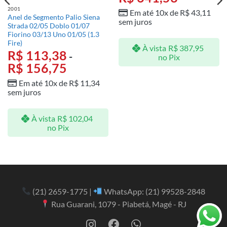
2001
Em até 10x de
R$
43,11
Anel de Segmento Palio Siena
sem juros
Strada 02/05 Doblo 01/07
Fiorino 03/13 Uno 01/05 (1.3
Fire)
À vista
R$
387,95
R$
113,38
-
no Pix
R$
156,75
Em até 10x de
R$
11,34
sem juros
À vista
R$
102,04
no Pix
(21) 2659-1775
|
WhatsApp:
(21) 99528-2848
Rua Guarani, 1079 - Piabetá, Magé - RJ