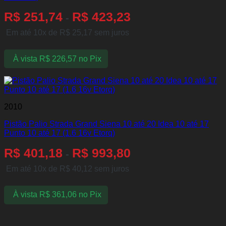
R$
251,74
R$
423,23
-
Em até 10x de
R$
25,17
sem juros
À vista
R$
226,57
no Pix
2010
Pistão Palio Strada Grand Siena 10 até 20 Idea 10 até 17
Punto 10 até 17 (1.6 16v Etorq)
R$
401,18
R$
993,80
-
Em até 10x de
R$
40,12
sem juros
À vista
R$
361,06
no Pix