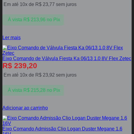
Em até 10x de
R$
23,77
sem juros
À vista
R$
213,96
no Pix
Ler mais
Eixo Comando de Válvula Fiesta Ka 06/13 1.0 8V Flex Zetec
R$
239,20
Em até 10x de
R$
23,92
sem juros
À vista
R$
215,28
no Pix
Adicionar ao carrinho
Eixo Comando Admissão Clio Logan Duster Megane 1.6