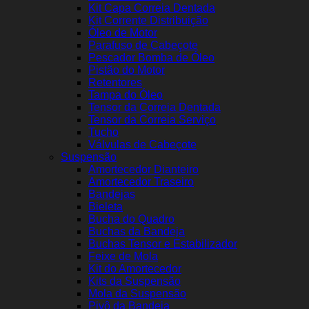
Kit Capa Correia Dentada
Kit Corrente Distribuição
Óleo de Motor
Parafuso de Cabeçote
Pescador Bomba de Óleo
Pistão do Motor
Retentores
Tampa do Óleo
Tensor da Correia Dentada
Tensor da Correia Serviço
Tucho
Válvulas de Cabeçote
Suspensão
Amortecedor Dianteiro
Amortecedor Traseiro
Bandejas
Bieleta
Bucha do Quadro
Buchas da Bandeja
Buchas Tensor e Estabilizador
Feixe de Mola
Kit do Amortecedor
Kits da Suspensão
Mola da Suspensão
Pivô da Bandeja