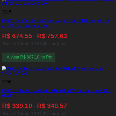
2015
Pistão Toro 16 até 24 Cronos Argo 17 até 24 Renegade 15
até 24 (1.8 16v Etorq Evo)
R$
674,55
R$
757,63
-
Em até 10x de
R$
67,46
sem juros
À vista
R$
607,10
no Pix
1996
Pistão Palio/Siena/Strada 96/00 (1.5 8V) Fiorino Uno 96/04
(1.5 8v)
R$
339,10
R$
340,57
-
Em até 10x de
R$
33,91
sem juros