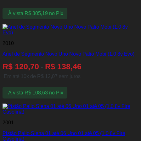
À vista
R$
305,19
no Pix
2010
Anel de Segmento Novo Uno Novo Palio Mobi (1.0 8v Evo)
R$
120,70
R$
138,46
-
Em até 10x de
R$
12,07
sem juros
À vista
R$
108,63
no Pix
2001
Pistão Palio Siena 01 até 06 Uno 01 até 05 (1.0 8v Fire
Gasolina)