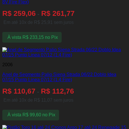
8V Fire Flex)
R$
259,06
R$
261,77
-
Em até 10x de
R$
25,91
sem juros
À vista
R$
233,15
no Pix
2006
Anel de Segmento Palio Siena Strada 06/22 Doblo Idea
07/15 Punto Linea 07/12 (1.4 Fire)
R$
110,67
R$
112,76
-
Em até 10x de
R$
11,07
sem juros
À vista
R$
99,60
no Pix