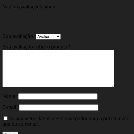
Não há avaliações ainda.
Seja o primeiro a avaliar “Eixo Comando de
Válvulas Onix 13/19 Prisma 13/22 (1.0 8V SPE)”
Sua avaliação
*
Sua avaliação sobre o produto
*
Nome
*
E-mail
*
Salvar meus dados neste navegador para a próxima vez
que eu comentar.