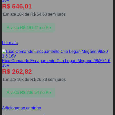
16V
R$
546,01
Em até 10x de
R$
54,60
sem juros
À vista
R$
491,41
no Pix
Ler mais
Eixo Comando Escapamento Clio Logan Megane 98/20 1.6
16V
R$
262,82
Em até 10x de
R$
26,28
sem juros
À vista
R$
236,54
no Pix
Adicionar ao carrinho