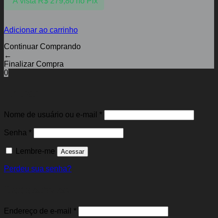
À vista
R$
279,80
no Pix
Adicionar ao carrinho
Continuar Comprando
←
Finalizar Compra
0
Entrar
Obrigatório
Nome de usuário ou e-mail
*
Obrigatório
Senha
*
Lembre-me
Acessar
Perdeu sua senha?
Cadastre-se
Obrigatório
Endereço de e-mail
*