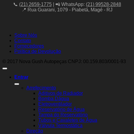
📞
(21) 2659-1775
| 📲 WhatsApp:
(21) 99528-2848
📍 Rua Guarani, 1079 - Piabetá, Magé - RJ
Sobre Nós
Contato
Fornecedores
Política de Devolução
© 2017 Nova Gush Autopeças CNPJ: 00.159.803/0001-93
Entrar
Arrefecimento
Aditivos de Radiador
Bomba Dágua
Eletroventilador
Reservatório de Água
Tampa do Reservatório
Tubos e Cavaletes de Água
Válvula Termostática
Direção