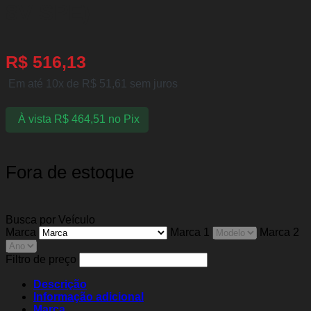
8V SPE)
R$
516,13
Em até 10x de
R$
51,61
sem juros
À vista
R$
464,51
no Pix
Fora de estoque
Busca por Veículo
Marca
Marca 1
Marca 2
Filtro de preço
Descrição
Informação adicional
Marca