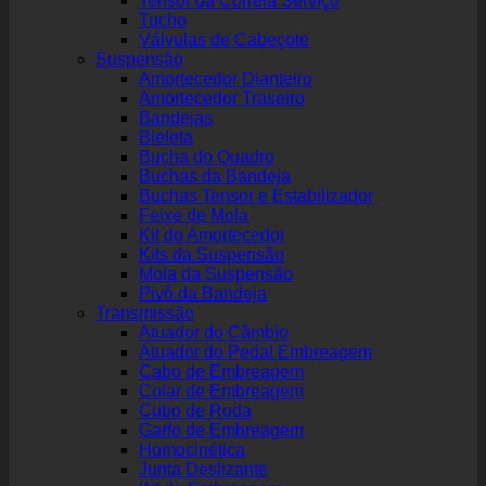
Tensor da Correia Serviço
Tucho
Válvulas de Cabeçote
Suspensão
Amortecedor Dianteiro
Amortecedor Traseiro
Bandejas
Bieleta
Bucha do Quadro
Buchas da Bandeja
Buchas Tensor e Estabilizador
Feixe de Mola
Kit do Amortecedor
Kits da Suspensão
Mola da Suspensão
Pivô da Bandeja
Transmissão
Atuador do Câmbio
Atuador do Pedal Embreagem
Cabo de Embreagem
Colar de Embreagem
Cubo de Roda
Garfo de Embreagem
Homocinética
Junta Deslizante