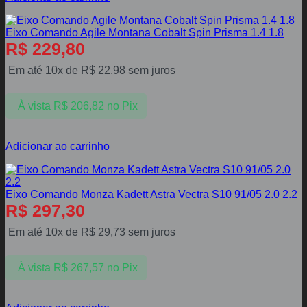
Eixo Comando Agile Montana Cobalt Spin Prisma 1.4 1.8
R$
229,80
Em até 10x de
R$
22,98
sem juros
À vista
R$
206,82
no Pix
Adicionar ao carrinho
Eixo Comando Monza Kadett Astra Vectra S10 91/05 2.0 2.2
R$
297,30
Em até 10x de
R$
29,73
sem juros
À vista
R$
267,57
no Pix