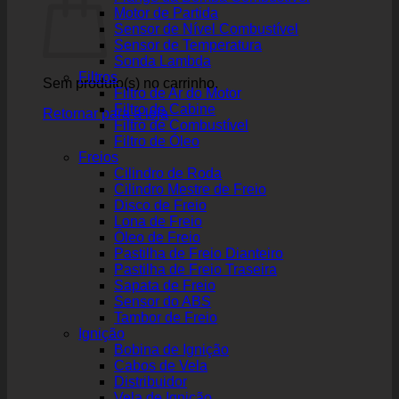
Motor de Partida
Sensor de Nível Combustível
Sensor de Temperatura
Sonda Lambda
Filtros
Sem produto(s) no carrinho.
Filtro de Ar do Motor
Filtro de Cabine
Retornar para a loja
Filtro de Combustível
Filtro de Óleo
Freios
Cilindro de Roda
Cilindro Mestre de Freio
Disco de Freio
Lona de Freio
Óleo de Freio
Pastilha de Freio Dianteiro
Pastilha de Freio Traseira
Sapata de Freio
Sensor do ABS
Tambor de Freio
Ignição
Bobina de Ignição
Cabos de Vela
Distribuidor
Vela de Ignição