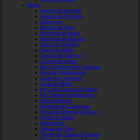
Motor
Anel de Segmento
Arruela de Encosto
Balancins
Bomba de Óleo
Bronzina de Biela
Bronzina de Mancal
Calço do Câmbio
Calço do Motor
Correia de Serviço
Correia Dentada
Eixo Comando de Válvulas
Eixo de Virabrequim
Junta do Cabeçote
Junta do Motor
Kit Capa Correia Dentada
Kit Corrente Distribuição
Óleo de Motor
Parafuso de Cabeçote
Pescador Bomba de Óleo
Pistão do Motor
Retentores
Tampa do Óleo
Tensor da Correia Dentada