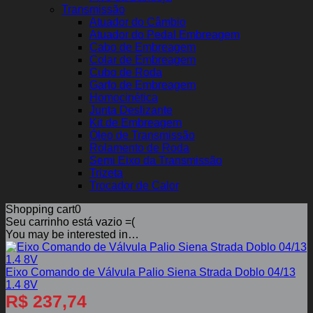
Transmissão
Atuador do Câmbio
Atuador do Pedal Embreagem
Cabo de Embreagem
Colar de Embreagem
Cubo de Roda
Garfo de Embreagem
Homocinética
Junta Deslizante
Kit de Embreagem
Óleo de Transmissão
Rolamento de Roda
Semi Eixo da Transmissão
Trizeta
Trocador de Calor
Shopping cart
0
Seu carrinho está vazio =(
You may be interested in…
Eixo Comando de Válvula Palio Siena Strada Doblo 04/13
1.4 8V
R$
237,74