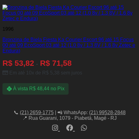
1996
Bronzina de Biela Fiesta Ka Courier Escort 96 até 15 Focus
00 até 09 EcoSport 03 até 12 (1.0 8v / 1.3 8V / 1.6 8v Zetec e
Endura)
R$
53,82
R$
71,58
-
Em até 10x de
R$
5,38
sem juros
À vista
R$
48,44
no Pix
📞
(21) 2659-1775
| 📲 WhatsApp:
(21) 99528-2848
📍 Rua Guarani, 1079 - Piabetá, Magé - RJ