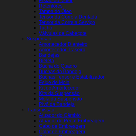
Pistão do Motor
Retentores
Tampa do Óleo
Tensor da Correia Dentada
Tensor da Correia Serviço
Tucho
Válvulas de Cabeçote
Suspensão
Amortecedor Dianteiro
Amortecedor Traseiro
Bandejas
Bieleta
Bucha do Quadro
Buchas da Bandeja
Buchas Tensor e Estabilizador
Feixe de Mola
Kit do Amortecedor
Kits da Suspensão
Mola da Suspensão
Pivô da Bandeja
Transmissão
Atuador do Câmbio
Atuador do Pedal Embreagem
Cabo de Embreagem
Colar de Embreagem