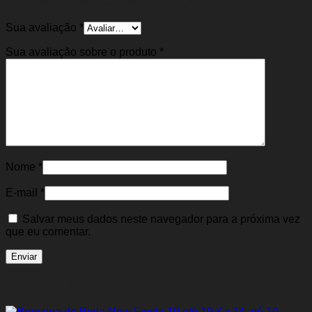
2.0 16v) Volvo C30 S40 V50 (2.0/2.4/2.5)”
Sua avaliação
*
Sua avaliação sobre o produto
*
Nome
*
E-mail
*
Salvar meus dados neste navegador para a próxima vez
que eu comentar.
Produtos relacionados