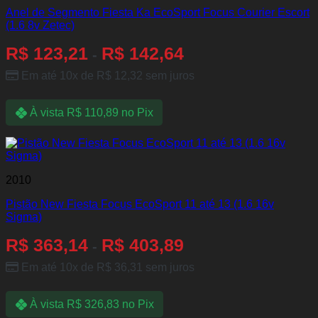
Anel de Segmento Fiesta Ka EcoSport Focus Courier Escort
(1.6 8v Zetec)
R$
123,21
R$
142,64
-
Em até 10x de
R$
12,32
sem juros
À vista
R$
110,89
no Pix
2010
Pistão New Fiesta Focus EcoSport 11 até 13 (1.6 16v
Sigma)
R$
363,14
R$
403,89
-
Em até 10x de
R$
36,31
sem juros
À vista
R$
326,83
no Pix