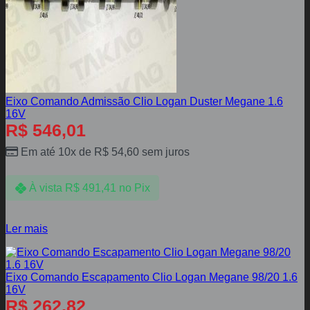
Eixo Comando Admissão Clio Logan Duster Megane 1.6
16V
R$
546,01
Em até 10x de
R$
54,60
sem juros
À vista
R$
491,41
no Pix
Ler mais
Eixo Comando Escapamento Clio Logan Megane 98/20 1.6
16V
R$
262,82