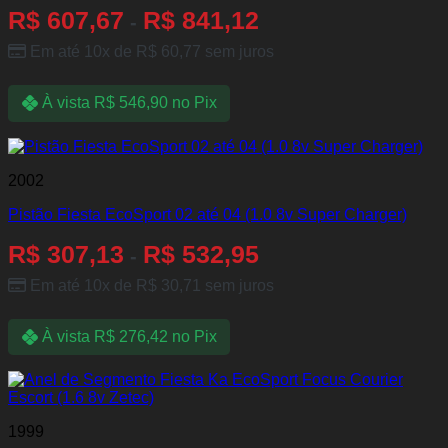
R$
607,67
R$
841,12
-
Em até 10x de
R$
60,77
sem juros
À vista
R$
546,90
no Pix
2002
Pistão Fiesta EcoSport 02 até 04 (1.0 8v Super Charger)
R$
307,13
R$
532,95
-
Em até 10x de
R$
30,71
sem juros
À vista
R$
276,42
no Pix
1999