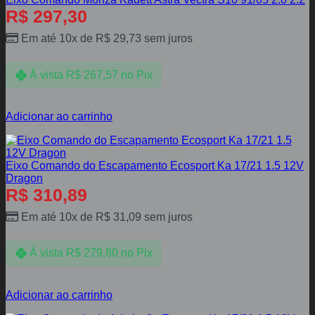
R$
297,30
Em até 10x de
R$
29,73
sem juros
À vista
R$
267,57
no Pix
Adicionar ao carrinho
Eixo Comando do Escapamento Ecosport Ka 17/21 1.5 12V
Dragon
R$
310,89
Em até 10x de
R$
31,09
sem juros
À vista
R$
279,80
no Pix
Adicionar ao carrinho