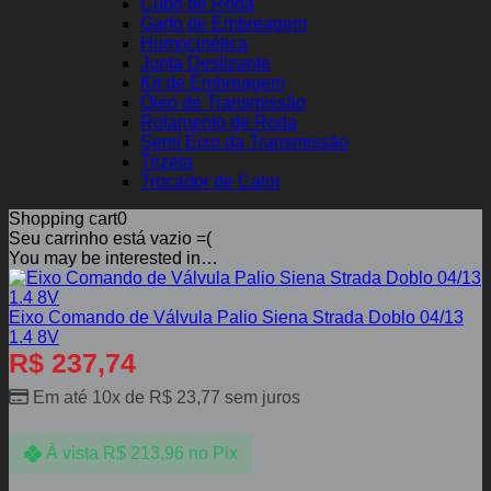
Cubo de Roda
Garfo de Embreagem
Homocinética
Junta Deslizante
Kit de Embreagem
Óleo de Transmissão
Rolamento de Roda
Semi Eixo da Transmissão
Trizeta
Trocador de Calor
Shopping cart
0
Seu carrinho está vazio =(
You may be interested in…
Eixo Comando de Válvula Palio Siena Strada Doblo 04/13
1.4 8V
R$
237,74
Em até 10x de
R$
23,77
sem juros
À vista
R$
213,96
no Pix