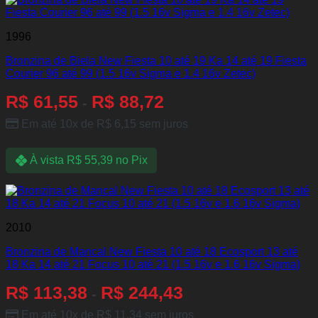
1996
Bronzina de Biela New Fiesta 10 até 19 Ka 14 até 19 Fiesta
Courier 96 até 99 (1.5 16v Sigma e 1.4 16v Zetec)
R$
61,55
R$
88,72
-
Em até 10x de
R$
6,15
sem juros
À vista
R$
55,39
no Pix
2010
Bronzina de Mancal New Fiesta 10 até 18 Ecosport 13 até
18 Ka 14 até 21 Focus 10 até 21 (1.5 16v e 1.6 16v Sigma)
R$
113,38
R$
244,43
-
Em até 10x de
R$
11,34
sem juros