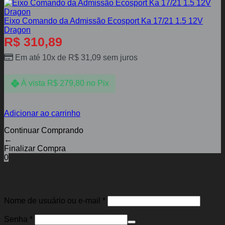
Eixo Comando da Admissão Ecosport Ka 17/21 1.5 12V
Dragon
R$
310,89
Em até 10x de
R$
31,09
sem juros
À vista
R$
279,80
no Pix
Adicionar ao carrinho
Continuar Comprando
←
Finalizar Compra
0
Entrar
Obrigatório
Nome de usuário ou e-mail
*
Obrigatório
Senha
*