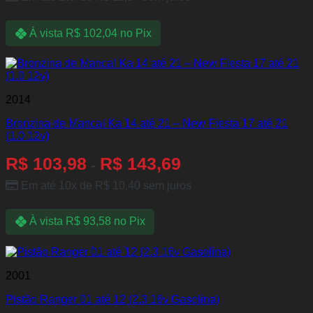
À vista
R$
102,04
no Pix
2014
Bronzina de Mancal Ka 14 até 21 – New Fiesta 17 até 21
(1.0 12v)
R$
103,98
R$
143,69
-
Em até 10x de
R$
10,40
sem juros
À vista
R$
93,58
no Pix
2001
Pistão Ranger 01 até 12 (2.3 16v Gasolina)