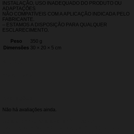
INSTALAÇÃO, USO INADEQUADO DO PRODUTO OU
ADAPTAÇÕES
NÃO COMPATÍVEIS COM A APLICAÇÃO INDICADA PELO
FABRICANTE.
– ESTAMOS A DISPOSIÇÃO PARA QUALQUER
ESCLARECIMENTO.
Peso
350 g
Dimensões
30 × 20 × 5 cm
Marca
Metal Leve
Avaliações
Não há avaliações ainda.
Seja o primeiro a avaliar “Filtro Ar
Condicionado Cabine Focus 09/13 (1.6 16v /