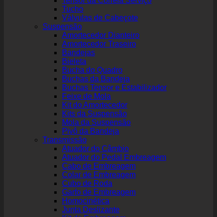
Tensor da Correia Serviço
Tucho
Válvulas de Cabeçote
Suspensão
Amortecedor Dianteiro
Amortecedor Traseiro
Bandejas
Bieleta
Bucha do Quadro
Buchas da Bandeja
Buchas Tensor e Estabilizador
Feixe de Mola
Kit do Amortecedor
Kits da Suspensão
Mola da Suspensão
Pivô da Bandeja
Transmissão
Atuador do Câmbio
Atuador do Pedal Embreagem
Cabo de Embreagem
Colar de Embreagem
Cubo de Roda
Garfo de Embreagem
Homocinética
Junta Deslizante