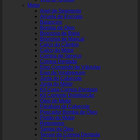
Motor
Anel de Segmento
Arruela de Encosto
Balancins
Bomba de Óleo
Bronzina de Biela
Bronzina de Mancal
Calço do Câmbio
Calço do Motor
Correia de Serviço
Correia Dentada
Eixo Comando de Válvulas
Eixo de Virabrequim
Junta do Cabeçote
Junta do Motor
Kit Capa Correia Dentada
Kit Corrente Distribuição
Óleo de Motor
Parafuso de Cabeçote
Pescador Bomba de Óleo
Pistão do Motor
Retentores
Tampa do Óleo
Tensor da Correia Dentada