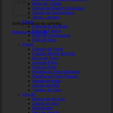
Motor de Partida
Sensor de Nível Combustível
Sensor de Temperatura
Sonda Lambda
Filtros
Sem produto(s) no carrinho.
Filtro de Ar do Motor
Filtro de Cabine
Retornar para a loja
Filtro de Combustível
Filtro de Óleo
Freios
Cilindro de Roda
Cilindro Mestre de Freio
Disco de Freio
Lona de Freio
Óleo de Freio
Pastilha de Freio Dianteiro
Pastilha de Freio Traseira
Sapata de Freio
Sensor do ABS
Tambor de Freio
Ignição
Bobina de Ignição
Cabos de Vela
Distribuidor
Vela de Ignição