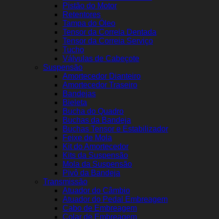
Pistão do Motor
Retentores
Tampa do Óleo
Tensor da Correia Dentada
Tensor da Correia Serviço
Tucho
Válvulas de Cabeçote
Suspensão
Amortecedor Dianteiro
Amortecedor Traseiro
Bandejas
Bieleta
Bucha do Quadro
Buchas da Bandeja
Buchas Tensor e Estabilizador
Feixe de Mola
Kit do Amortecedor
Kits da Suspensão
Mola da Suspensão
Pivô da Bandeja
Transmissão
Atuador do Câmbio
Atuador do Pedal Embreagem
Cabo de Embreagem
Colar de Embreagem