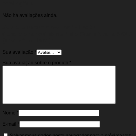
Avaliações
Não há avaliações ainda.
Seja o primeiro a avaliar “Filtro Ar
Condicionado Cabine Palio Siena Strada 96/00
(1.0/1.5/1.6 Fiasa)”
Sua avaliação
*
Sua avaliação sobre o produto
*
Nome
*
E-mail
*
Salvar meus dados neste navegador para a próxima vez