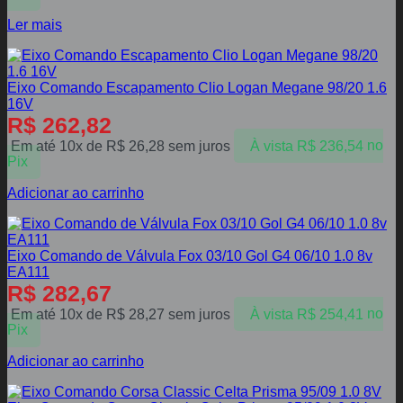
Ler mais
Eixo Comando Escapamento Clio Logan Megane 98/20 1.6
16V
R$
262,82
Em até 10x de
R$
26,28
sem juros
À vista
R$
236,54
no
Pix
Adicionar ao carrinho
Eixo Comando de Válvula Fox 03/10 Gol G4 06/10 1.0 8v
EA111
R$
282,67
Em até 10x de
R$
28,27
sem juros
À vista
R$
254,41
no
Pix
Adicionar ao carrinho