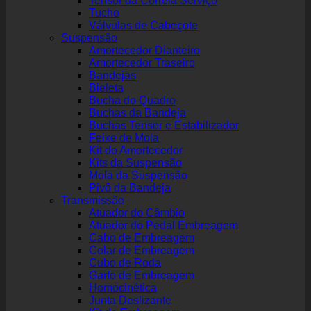
Tensor da Correia Serviço
Tucho
Válvulas de Cabeçote
Suspensão
Amortecedor Dianteiro
Amortecedor Traseiro
Bandejas
Bieleta
Bucha do Quadro
Buchas da Bandeja
Buchas Tensor e Estabilizador
Feixe de Mola
Kit do Amortecedor
Kits da Suspensão
Mola da Suspensão
Pivô da Bandeja
Transmissão
Atuador do Câmbio
Atuador do Pedal Embreagem
Cabo de Embreagem
Colar de Embreagem
Cubo de Roda
Garfo de Embreagem
Homocinética
Junta Deslizante