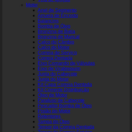
Motor
Anel de Segmento
Arruela de Encosto
Balancins
Bomba de Óleo
Bronzina de Biela
Bronzina de Mancal
Calço do Câmbio
Calço do Motor
Correia de Serviço
Correia Dentada
Eixo Comando de Válvulas
Eixo de Virabrequim
Junta do Cabeçote
Junta do Motor
Kit Capa Correia Dentada
Kit Corrente Distribuição
Óleo de Motor
Parafuso de Cabeçote
Pescador Bomba de Óleo
Pistão do Motor
Retentores
Tampa do Óleo
Tensor da Correia Dentada