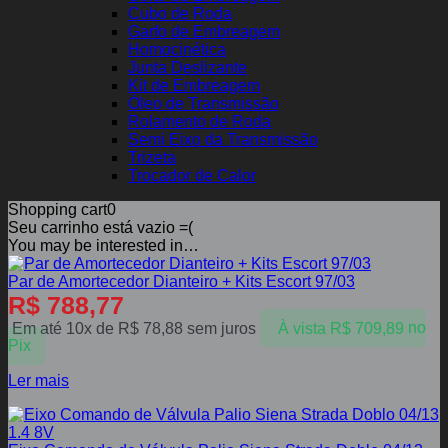
Cubo de Roda
Garfo de Embreagem
Homocinética
Junta Deslizante
Kit de Embreagem
Óleo de Transmissão
Rolamento de Roda
Semi Eixo da Transmissão
Trizeta
Trocador de Calor
Shopping cart
0
Seu carrinho está vazio =(
You may be interested in…
Par de Amortecedor Dianteiro + Kits Escort 97/03
R$
788,77
Em até 10x de
R$
78,88
sem juros
À vista
R$
709,89
no
Pix
Ler mais