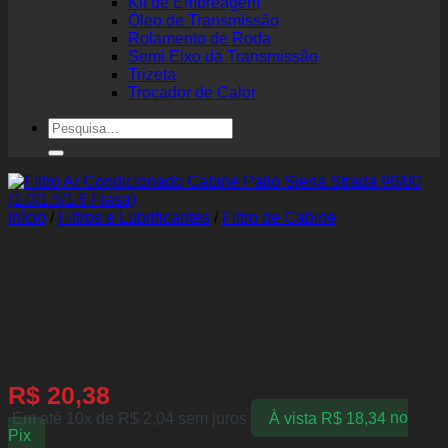
Kit de Embreagem
Óleo de Transmissão
Rolamento de Roda
Semi Eixo da Transmissão
Trizeta
Trocador de Calor
Pesquisar
por:
Início
/
Filtros e Lubrificantes
/
Filtro de Cabine
Filtro Ar Condicionado
Cabine Palio Siena Strada
96/00 (1.0/1.5/1.6 Fiasa)
R$
20,38
Em até 10x de
R$
2,04
sem juros
À vista
R$
18,34
no
Pix