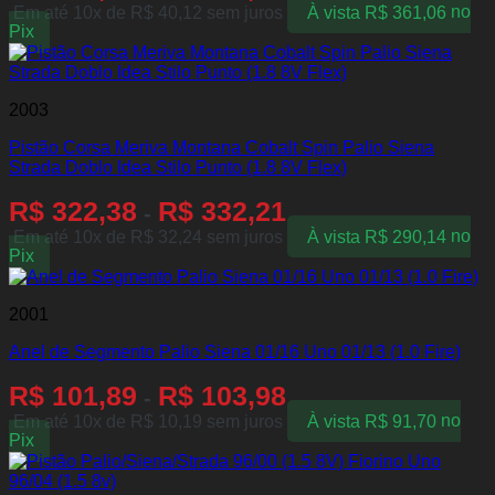
Em até 10x de
R$
40,12
sem juros
À vista
R$
361,06
no
Pix
2003
Pistão Corsa Meriva Montana Cobalt Spin Palio Siena
Strada Doblo Idea Stilo Punto (1.8 8V Flex)
R$
322,38
R$
332,21
-
Em até 10x de
R$
32,24
sem juros
À vista
R$
290,14
no
Pix
2001
Anel de Segmento Palio Siena 01/16 Uno 01/13 (1.0 Fire)
R$
101,89
R$
103,98
-
Em até 10x de
R$
10,19
sem juros
À vista
R$
91,70
no
Pix