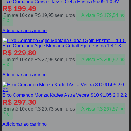
Eixo Comando Corsa Classic Celta Prisma 95/09 1.0 8V
R$
199,49
Em até 10x de
R$
19,95
sem juros
À vista
R$
179,54
no
Pix
Adicionar ao carrinho
Eixo Comando Agile Montana Cobalt Spin Prisma 1.4 1.8
R$
229,80
Em até 10x de
R$
22,98
sem juros
À vista
R$
206,82
no
Pix
Adicionar ao carrinho
Eixo Comando Monza Kadett Astra Vectra S10 91/05 2.0 2.2
R$
297,30
Em até 10x de
R$
29,73
sem juros
À vista
R$
267,57
no
Pix
Adicionar ao carrinho