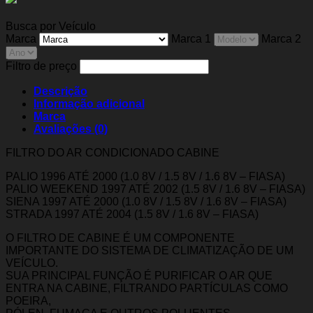
Busca por Veículo
Marca
Marca 1
Marca 2
Filtro de preço
Descrição
Informação adicional
Marca
Avaliações (0)
FILTRO DO AR CONDICIONADO CABINE
PALIO 1996 ATÉ 2000 (1.0 8V / 1.5 8V / 1.6 8V – FIASA)
PALIO WEEKEND 1997 ATÉ 2002 (1.5 8V / 1.6 8V – FIASA)
SIENA 1997 ATÉ 2000 (1.0 8V / 1.5 8V / 1.6 8V – FIASA)
STRADA 1997 ATÉ 2004 (1.5 8V / 1.6 8V – FIASA)
O FILTRO DE CABINE É UM COMPONENTE
IMPORTANTE DO SISTEMA DE CLIMATIZAÇÃO DE UM
VEÍCULO.
SUA PRINCIPAL FUNÇÃO É PURIFICAR O AR QUE
ENTRA NA CABINE, FILTRANDO PARTÍCULAS COMO
POEIRA,