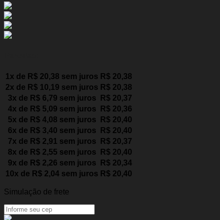
Parcelas:
1x de
R$
20,38
sem juros
R$
20,38
2x de
R$
10,19
sem juros
R$
20,38
3x de
R$
6,79
sem juros
R$
20,37
4x de
R$
5,09
sem juros
R$
20,36
5x de
R$
4,08
sem juros
R$
20,40
6x de
R$
3,40
sem juros
R$
20,40
7x de
R$
2,91
sem juros
R$
20,37
8x de
R$
2,55
sem juros
R$
20,40
9x de
R$
2,26
sem juros
R$
20,34
10x de
R$
2,04
sem juros
R$
20,40
Simulação de frete