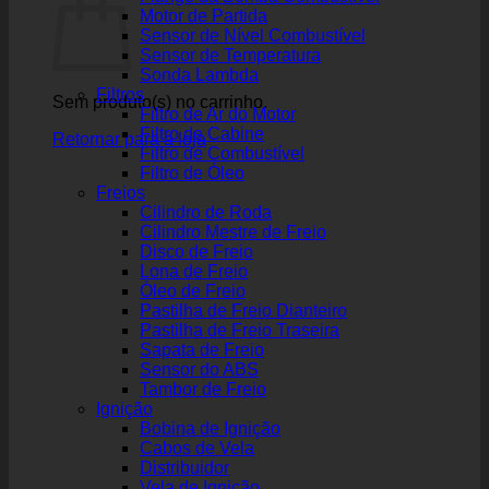
Motor de Partida
Sensor de Nível Combustível
Sensor de Temperatura
Sonda Lambda
Filtros
Sem produto(s) no carrinho.
Filtro de Ar do Motor
Filtro de Cabine
Retornar para a loja
Filtro de Combustível
Filtro de Óleo
Freios
Cilindro de Roda
Cilindro Mestre de Freio
Disco de Freio
Lona de Freio
Óleo de Freio
Pastilha de Freio Dianteiro
Pastilha de Freio Traseira
Sapata de Freio
Sensor do ABS
Tambor de Freio
Ignição
Bobina de Ignição
Cabos de Vela
Distribuidor
Vela de Ignição