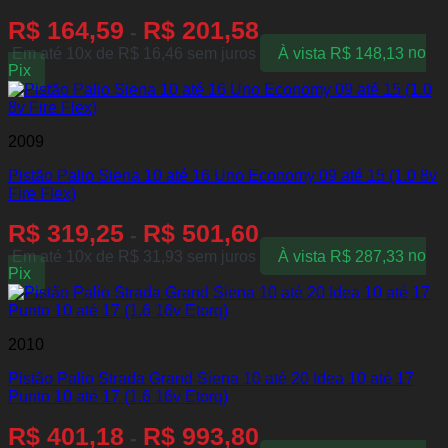
R$
164,59
R$
201,58
-
Em até 10x de
R$
16,46
sem juros
À vista
R$
148,13
no
Pix
2009
Pistão Palio Siena 10 até 16 Uno Economy 09 até 15 (1.0 8v
Fire Flex)
R$
319,25
R$
501,60
-
Em até 10x de
R$
31,93
sem juros
À vista
R$
287,33
no
Pix
2010
Pistão Palio Strada Grand Siena 10 até 20 Idea 10 até 17
Punto 10 até 17 (1.6 16v Etorq)
R$
401,18
R$
993,80
-