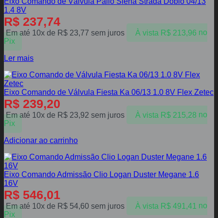
Eixo Comando de Válvula Palio Siena Strada Doblo 04/13
1.4 8V
R$
237,74
Em até 10x de
R$
23,77
sem juros
À vista
R$
213,96
no
Pix
Ler mais
Eixo Comando de Válvula Fiesta Ka 06/13 1.0 8V Flex Zetec
R$
239,20
Em até 10x de
R$
23,92
sem juros
À vista
R$
215,28
no
Pix
Adicionar ao carrinho
Eixo Comando Admissão Clio Logan Duster Megane 1.6
16V
R$
546,01
Em até 10x de
R$
54,60
sem juros
À vista
R$
491,41
no
Pix