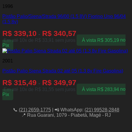
1996
Pistão Palio/Siena/Strada 96/00 (1.5 8V) Fiorino Uno 96/04
(1.5 8v)
R$
339,10
R$
340,57
-
Em até 10x de
R$
33,91
sem juros
À vista
R$
305,19
no
Pix
2001
Pistão Palio Siena Strada 02 até 05 (1.3 8v Fire Gasolina)
R$
315,49
R$
349,97
-
Em até 10x de
R$
31,55
sem juros
À vista
R$
283,94
no
Pix
📞
(21) 2659-1775
| 📲 WhatsApp:
(21) 99528-2848
📍 Rua Guarani, 1079 - Piabetá, Magé - RJ