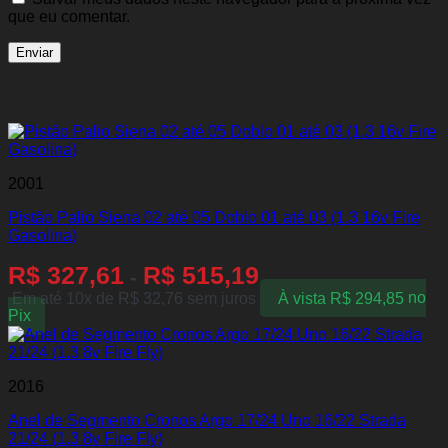
que eu comentar.
Produtos relacionados
2001
Pistão Palio Siena 02 até 05 Doblo 01 até 03 (1.3 16v Fire
Gasolina)
R$
327,61
R$
515,19
-
Em até 10x de
R$
32,76
sem juros
À vista
R$
294,85
no
Pix
2016
Anel de Segmento Cronos Argo 17/24 Uno 16/22 Strada
21/24 (1.3 8v Fire Fly)