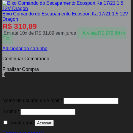
Eixo Comando do Escapamento Ecosport Ka 17/21 1.5 12V
Dragon
R$
310,89
Em até 10x de
R$
31,09
sem juros
À vista
R$
279,80
no
Pix
Adicionar ao carrinho
Continuar Comprando
←
Finalizar Compra
0
Entrar
Obrigatório
Nome de usuário ou e-mail
*
Obrigatório
Senha
*
Lembre-me
Acessar