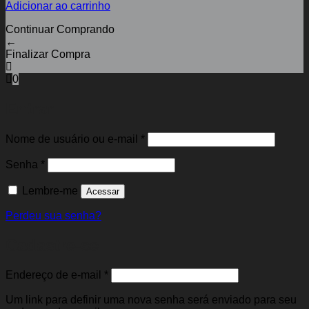
Adicionar ao carrinho
Continuar Comprando
←
Finalizar Compra
0
Entrar
Obrigatório
Nome de usuário ou e-mail
*
Obrigatório
Senha
*
Lembre-me
Acessar
Perdeu sua senha?
Cadastre-se
Obrigatório
Endereço de e-mail
*
Um link para definir uma nova senha será enviado para seu