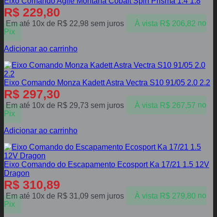
Eixo Comando Agile Montana Cobalt Spin Prisma 1.4 1.8
R$
229,80
Em até 10x de
R$
22,98
sem juros
À vista
R$
206,82
no
Pix
Adicionar ao carrinho
Eixo Comando Monza Kadett Astra Vectra S10 91/05 2.0 2.2
R$
297,30
Em até 10x de
R$
29,73
sem juros
À vista
R$
267,57
no
Pix
Adicionar ao carrinho
Eixo Comando do Escapamento Ecosport Ka 17/21 1.5 12V
Dragon
R$
310,89
Em até 10x de
R$
31,09
sem juros
À vista
R$
279,80
no
Pix