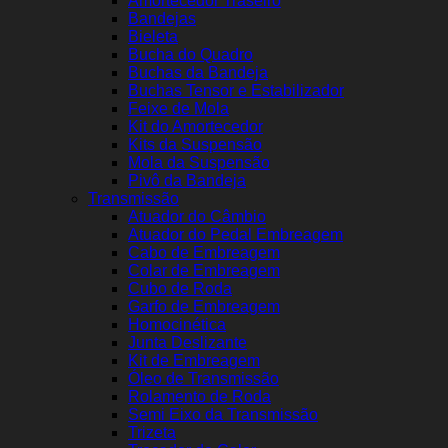
Amortecedor Traseiro
Bandejas
Bieleta
Bucha do Quadro
Buchas da Bandeja
Buchas Tensor e Estabilizador
Feixe de Mola
Kit do Amortecedor
Kits da Suspensão
Mola da Suspensão
Pivô da Bandeja
Transmissão
Atuador do Câmbio
Atuador do Pedal Embreagem
Cabo de Embreagem
Colar de Embreagem
Cubo de Roda
Garfo de Embreagem
Homocinética
Junta Deslizante
Kit de Embreagem
Óleo de Transmissão
Rolamento de Roda
Semi Eixo da Transmissão
Trizeta