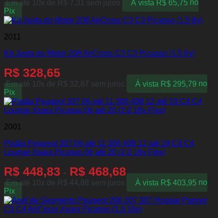
Em até 10x de
R$
7,31
sem juros
À vista
R$
65,75
no
Pix
2011
Kit Junta do Motor 208 AirCross C3 C3 Picasso (1.5 8v)
R$
328,65
Em até 10x de
R$
32,87
sem juros
À vista
R$
295,79
no
Pix
2001
Pistão Peugeot 307 06 até 11 308 408 12 até 19 C4 C4
Lounge Xsara Picasso 06 até 20 (2.0 16v Flex)
R$
448,83
R$
468,68
-
Em até 10x de
R$
44,88
sem juros
À vista
R$
403,95
no
Pix