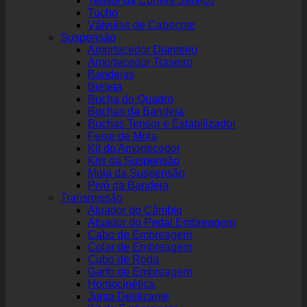
Tensor da Correia Serviço
Tucho
Válvulas de Cabeçote
Suspensão
Amortecedor Dianteiro
Amortecedor Traseiro
Bandejas
Bieleta
Bucha do Quadro
Buchas da Bandeja
Buchas Tensor e Estabilizador
Feixe de Mola
Kit do Amortecedor
Kits da Suspensão
Mola da Suspensão
Pivô da Bandeja
Transmissão
Atuador do Câmbio
Atuador do Pedal Embreagem
Cabo de Embreagem
Colar de Embreagem
Cubo de Roda
Garfo de Embreagem
Homocinética
Junta Deslizante