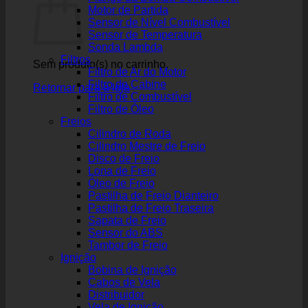
Motor de Partida
Sensor de Nível Combustível
Sensor de Temperatura
Sonda Lambda
Filtros
Sem produto(s) no carrinho.
Filtro de Ar do Motor
Filtro de Cabine
Retornar para a loja
Filtro de Combustível
Filtro de Óleo
Freios
Cilindro de Roda
Cilindro Mestre de Freio
Disco de Freio
Lona de Freio
Óleo de Freio
Pastilha de Freio Dianteiro
Pastilha de Freio Traseira
Sapata de Freio
Sensor do ABS
Tambor de Freio
Ignição
Bobina de Ignição
Cabos de Vela
Distribuidor
Vela de Ignição