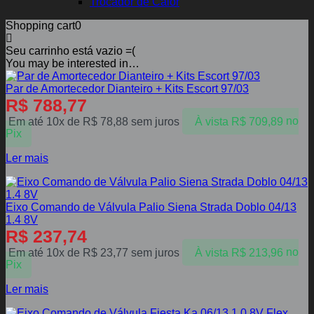
Trocador de Calor
Shopping cart
0
Seu carrinho está vazio =(
You may be interested in…
Par de Amortecedor Dianteiro + Kits Escort 97/03
R$
788,77
Em até 10x de
R$
78,88
sem juros
À vista
R$
709,89
no
Pix
Ler mais
Eixo Comando de Válvula Palio Siena Strada Doblo 04/13
1.4 8V
R$
237,74
Em até 10x de
R$
23,77
sem juros
À vista
R$
213,96
no
Pix
Ler mais