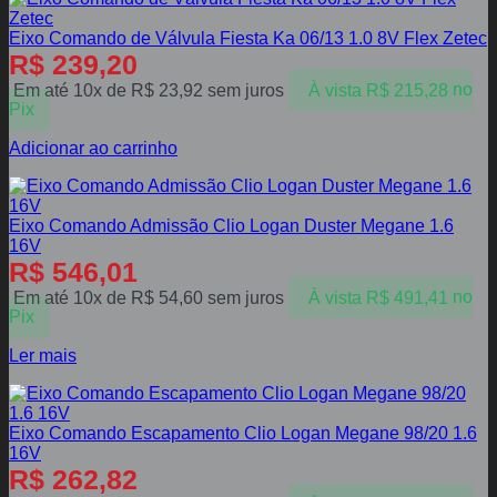
Eixo Comando de Válvula Fiesta Ka 06/13 1.0 8V Flex Zetec
R$
239,20
Em até 10x de
R$
23,92
sem juros
À vista
R$
215,28
no
Pix
Adicionar ao carrinho
Eixo Comando Admissão Clio Logan Duster Megane 1.6
16V
R$
546,01
Em até 10x de
R$
54,60
sem juros
À vista
R$
491,41
no
Pix
Ler mais
Eixo Comando Escapamento Clio Logan Megane 98/20 1.6
16V
R$
262,82