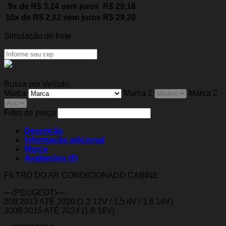
9x de
R$
3,24
sem juros
R$
29,16
10x de
R$
2,92
sem juros
R$
29,20
Simulação de frete
Busca por Veículo
Marca
Marca 1
Marca 2
Filtro de preço
Descrição
Informação adicional
Marca
Avaliações (0)
FILTRO DO AR CONDICIONADO CABINE
—(PEUGEOT)—
208 2013 ATÉ 2020 (1.2 12V / 1.5 8V / 1.6 16V)
2008 2015 ATÉ 2024 (1.6 16V)