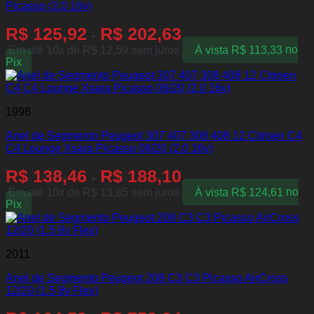
Picasso (2.0 16v)
R$
125,92
R$
202,63
-
Em até 10x de
R$
12,59
sem juros
À vista
R$
113,33
no
Pix
1998
Anel de Segmento Peugeot 307 407 308 408 12 Citroen C4
C4 Lounge Xsara Picasso 06/20 (2.0 16v)
R$
138,46
R$
188,10
-
Em até 10x de
R$
13,85
sem juros
À vista
R$
124,61
no
Pix
2011
Anel de Segmento Peugeot 208 C3 C3 Picasso AirCross
12/20 (1.5 8v Flex)