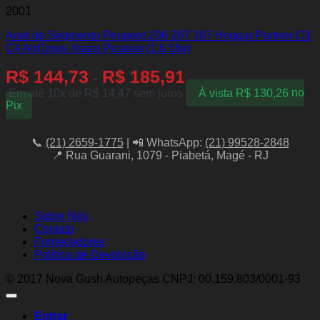
2001
Anel de Segmento Peugeot 206 207 307 Hoggar Partner C3
C4 AirCross Xsara Picasso (1.6 16v)
R$
144,73
R$
185,91
-
Em até 10x de
R$
14,47
sem juros
À vista
R$
130,26
no
Pix
📞
(21) 2659-1775
| 📲 WhatsApp:
(21) 99528-2848
📍 Rua Guarani, 1079 - Piabetá, Magé - RJ
Sobre Nós
Contato
Fornecedores
Política de Devolução
© 2017 Nova Gush Autopeças CNPJ: 00.159.803/0001-93
Entrar