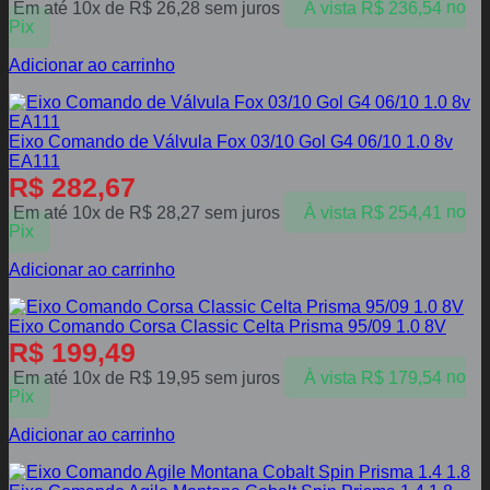
Em até 10x de
R$
26,28
sem juros
À vista
R$
236,54
no
Pix
Adicionar ao carrinho
Eixo Comando de Válvula Fox 03/10 Gol G4 06/10 1.0 8v
EA111
R$
282,67
Em até 10x de
R$
28,27
sem juros
À vista
R$
254,41
no
Pix
Adicionar ao carrinho
Eixo Comando Corsa Classic Celta Prisma 95/09 1.0 8V
R$
199,49
Em até 10x de
R$
19,95
sem juros
À vista
R$
179,54
no
Pix
Adicionar ao carrinho