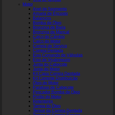
Motor
Anel de Segmento
Arruela de Encosto
Balancins
Bomba de Óleo
Bronzina de Biela
Bronzina de Mancal
Calço do Câmbio
Calço do Motor
Correia de Serviço
Correia Dentada
Eixo Comando de Válvulas
Eixo de Virabrequim
Junta do Cabeçote
Junta do Motor
Kit Capa Correia Dentada
Kit Corrente Distribuição
Óleo de Motor
Parafuso de Cabeçote
Pescador Bomba de Óleo
Pistão do Motor
Retentores
Tampa do Óleo
Tensor da Correia Dentada