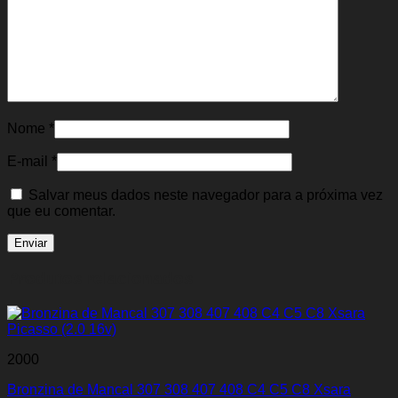
Nome
*
E-mail
*
Salvar meus dados neste navegador para a próxima vez
que eu comentar.
Produtos relacionados
2000
Bronzina de Mancal 307 308 407 408 C4 C5 C8 Xsara