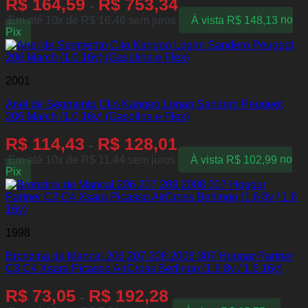
R$
164,59
R$
753,34
-
Em até 10x de
R$
16,46
sem juros
À vista
R$
148,13
no
Pix
2001
Anel de Segmento Clio Kangoo Logan Sandero Peugeot
206 March (1.0 16v) (Gasolina e Flex)
R$
114,43
R$
128,01
-
Em até 10x de
R$
11,44
sem juros
À vista
R$
102,99
no
Pix
1998
Bronzina de Mancal 206 207 208 2008 307 Hoggar Partner
C3 C4 Xsara Picasso AirCross Berlingo (1.6 8v / 1.6 16v)
R$
73,05
R$
192,28
-