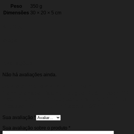
Peso
350 g
Dimensões
30 × 20 × 5 cm
Marca
Wega
Avaliações
Não há avaliações ainda.
Seja o primeiro a avaliar “Filtro Ar
Condicionado Cabine Peugeot 208 Citroen C3
13/20 (1.2/1.5/1.6) Peugeot 2008 15/24 (1.6) C3
Picasso 12/16 (1.5) C4 Cactus 18/24 (1.6)”
Sua avaliação
*
Sua avaliação sobre o produto
*