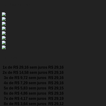
Picasso
Cartões de crédito:
12/16
(1.5)
C4
Cactus
18/24
(1.6)
quantidade
Parcelas:
1x de
R$
29,16
sem juros
R$
29,16
2x de
R$
14,58
sem juros
R$
29,16
3x de
R$
9,72
sem juros
R$
29,16
4x de
R$
7,29
sem juros
R$
29,16
5x de
R$
5,83
sem juros
R$
29,15
6x de
R$
4,86
sem juros
R$
29,16
7x de
R$
4,17
sem juros
R$
29,19
8x de
R$
3,64
sem juros
R$
29,12