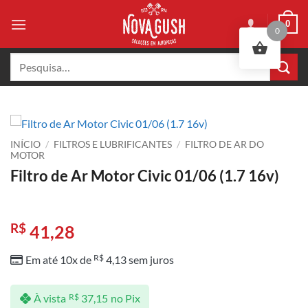
Skip
0
to
0
content
Pesquisar
por:
INÍCIO
/
FILTROS E LUBRIFICANTES
/
FILTRO DE AR DO
MOTOR
Filtro de Ar Motor Civic 01/06 (1.7 16v)
R$
41,28
R$
Em até 10x de
4,13
sem juros
À vista
R$
37,15
no Pix