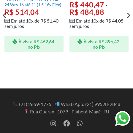
R$
440,47
-
24 Wrv 16 até 21 (1.5 16v Flex)
R$
514,04
R$
484,88
Em até 10x de
R$
51,40
Em até 10x de
R$
44,05
sem juros
sem juros
À vista
R$
462,64
À vista
R$
396,42
no Pix
no Pix
(21) 2659-1775
|
WhatsApp:
(21) 99528-2848
Rua Guarani, 1079 - Piabetá, Magé - RJ