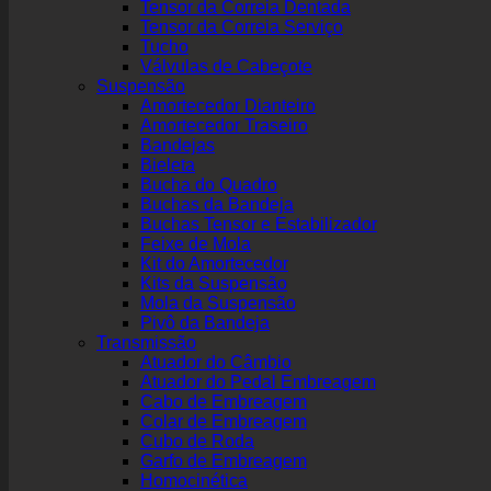
Tensor da Correia Dentada
Tensor da Correia Serviço
Tucho
Válvulas de Cabeçote
Suspensão
Amortecedor Dianteiro
Amortecedor Traseiro
Bandejas
Bieleta
Bucha do Quadro
Buchas da Bandeja
Buchas Tensor e Estabilizador
Feixe de Mola
Kit do Amortecedor
Kits da Suspensão
Mola da Suspensão
Pivô da Bandeja
Transmissão
Atuador do Câmbio
Atuador do Pedal Embreagem
Cabo de Embreagem
Colar de Embreagem
Cubo de Roda
Garfo de Embreagem
Homocinética