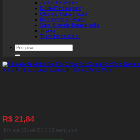
Junta Deslizante
Kit de Embreagem
Óleo de Transmissão
Rolamento de Roda
Semi Eixo da Transmissão
Trizeta
Trocador de Calor
Pesquisar
por:
Início
/
Filtros e Lubrificantes
/
Filtro de Ar do Motor
Filtro de Ar Motor Gol Fox 
(1.6 16v MSI)
R$
21,84
Em até 10x de
R$
2,18
sem juros