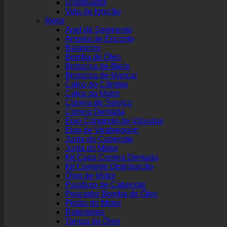
Distribuidor
Vela de Ignição
Motor
Anel de Segmento
Arruela de Encosto
Balancins
Bomba de Óleo
Bronzina de Biela
Bronzina de Mancal
Calço do Câmbio
Calço do Motor
Correia de Serviço
Correia Dentada
Eixo Comando de Válvulas
Eixo de Virabrequim
Junta do Cabeçote
Junta do Motor
Kit Capa Correia Dentada
Kit Corrente Distribuição
Óleo de Motor
Parafuso de Cabeçote
Pescador Bomba de Óleo
Pistão do Motor
Retentores
Tampa do Óleo