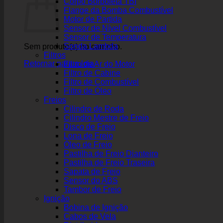
Corpo Borboleta TBI
Flange da Bomba Combustível
Motor de Partida
Sensor de Nível Combustível
Sensor de Temperatura
Sonda Lambda
Sem produto(s) no carrinho.
Filtros
Retornar para a loja
Filtro de Ar do Motor
Filtro de Cabine
Filtro de Combustível
Filtro de Óleo
Freios
Cilindro de Roda
Cilindro Mestre de Freio
Disco de Freio
Lona de Freio
Óleo de Freio
Pastilha de Freio Dianteiro
Pastilha de Freio Traseira
Sapata de Freio
Sensor do ABS
Tambor de Freio
Ignição
Bobina de Ignição
Cabos de Vela