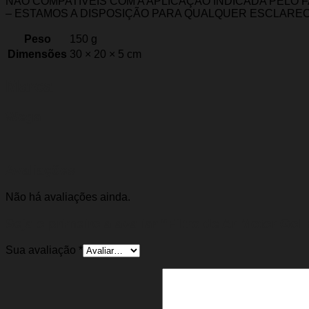
NÃO COMPATÍVEIS COM A APLICAÇÃO INDICADA PELO 
– ESTAMOS A DISPOSIÇÃO PARA QUALQUER ESCLARE
Peso
150 g
Dimensões
30 × 20 × 5 cm
Marca
Wega
Avaliações
Não há avaliações ainda.
Seja o primeiro a avaliar “Filtro de Ar Motor G
Sua avaliação
*