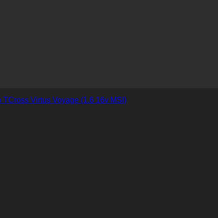
CrossFox SpaceFox Polo Save