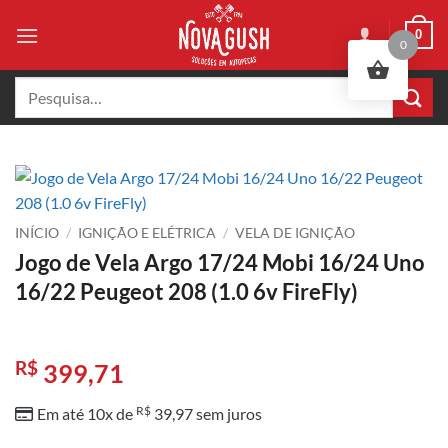
Skip
0
to
0
content
Pesquisar
por:
INÍCIO
/
IGNIÇÃO E ELÉTRICA
/
VELA DE IGNIÇÃO
Jogo de Vela Argo 17/24 Mobi 16/24 Uno
16/22 Peugeot 208 (1.0 6v FireFly)
R$
399,71
R$
Em até 10x de
39,97
sem juros