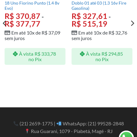
18 Uno Fiorino Punto (1.4 8v
Doblo 01 até 03 (1.3 16v Fire
Evo)
Gasolina)
R$
370,87
R$
327,61
-
-
R$
377,77
R$
515,19
Em até 10x de
R$
37,09
Em até 10x de
R$
32,76
sem juros
sem juros
À vista
R$
333,78
À vista
R$
294,85
no Pix
no Pix
(21) 2659-1775
|
WhatsApp:
(21) 99528-2848
Rua Guarani, 1079 - Piabetá, Magé - RJ