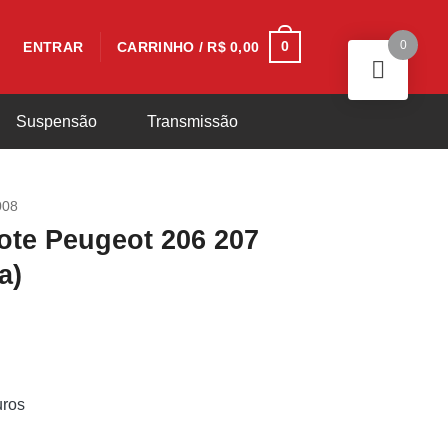
0
0
ENTRAR
CARRINHO /
R$
0,00
Suspensão
Transmissão
008
ote Peugeot 206 207
a)
uros