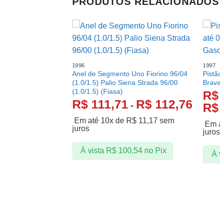
PRODUTOS RELACIONADOS
1996
1997
Anel de Segmento Uno Fiorino 96/04
Pistã
(1.0/1.5) Palio Siena Strada 96/00
Brava
(1.0/1.5) (Fiasa)
R$
R$
111,71
R$
112,76
-
R$
Em até 10x de
R$
11,17
sem
Em 
juros
juro
À vista
R$
100,54
no Pix
À 
 2011 até 2018 Novo
 (1.0 8v Evo)
-