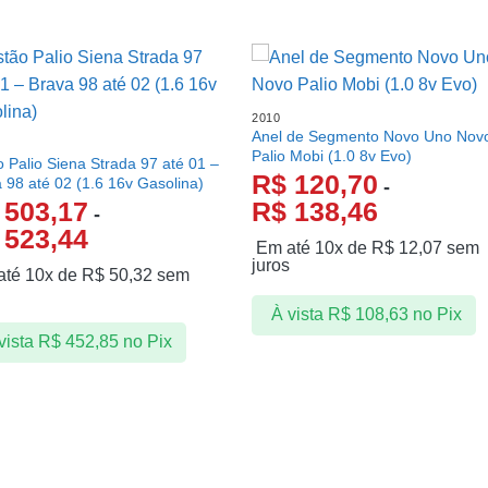
2010
Anel de Segmento Novo Uno Nov
Palio Mobi (1.0 8v Evo)
o Palio Siena Strada 97 até 01 –
R$
120,70
 98 até 02 (1.6 16v Gasolina)
-
503,17
R$
138,46
-
523,44
Em até 10x de
R$
12,07
sem
juros
até 10x de
R$
50,32
sem
s
À vista
R$
108,63
no Pix
vista
R$
452,85
no Pix