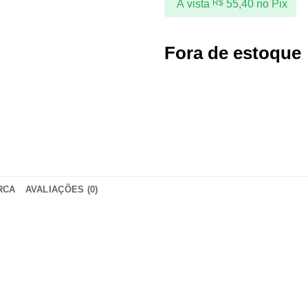
À vista
R$
55,40
no Pix
Fora de estoque
RCA
AVALIAÇÕES (0)