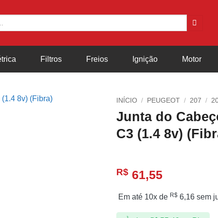
trica
Filtros
Freios
Ignição
Motor
INÍCIO
/
PEUGEOT
/
207
/
2
Junta do Cabeç
C3 (1.4 8v) (Fibr
R$
61,55
R$
Em até 10x de
6,16
sem j