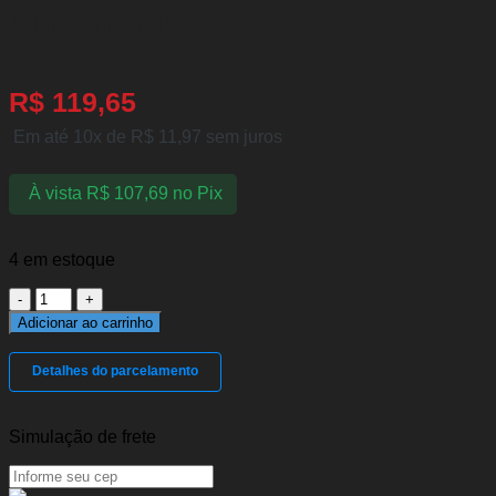
Automatico)
R$
119,65
Em até 10x de
R$
11,97
sem juros
À vista
R$
107,69
no Pix
4 em estoque
Junta
Homocinética
Adicionar ao carrinho
Cobalt
/
Detalhes do parcelamento
Spin
13/20
(1.8
Automatico)
Simulação de frete
-
Sonic
12/16