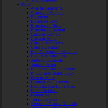
Motor
Anel de Segmento
Arruela de Encosto
Balancins
Bomba de Óleo
Bronzina de Biela
Bronzina de Mancal
Calço do Câmbio
Calço do Motor
Correia de Serviço
Correia Dentada
Eixo Comando de Válvulas
Eixo de Virabrequim
Junta do Cabeçote
Junta do Motor
Kit Capa Correia Dentada
Kit Corrente Distribuição
Óleo de Motor
Parafuso de Cabeçote
Pescador Bomba de Óleo
Pistão do Motor
Retentores
Tampa do Óleo
Tensor da Correia Dentada