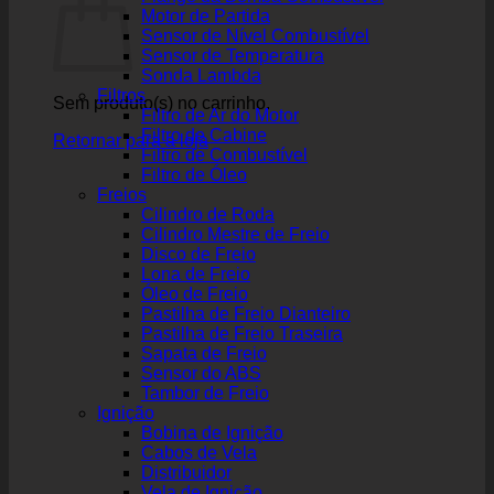
Motor de Partida
Sensor de Nível Combustível
Sensor de Temperatura
Sonda Lambda
Filtros
Sem produto(s) no carrinho.
Filtro de Ar do Motor
Filtro de Cabine
Retornar para a loja
Filtro de Combustível
Filtro de Óleo
Freios
Cilindro de Roda
Cilindro Mestre de Freio
Disco de Freio
Lona de Freio
Óleo de Freio
Pastilha de Freio Dianteiro
Pastilha de Freio Traseira
Sapata de Freio
Sensor do ABS
Tambor de Freio
Ignição
Bobina de Ignição
Cabos de Vela
Distribuidor
Vela de Ignição