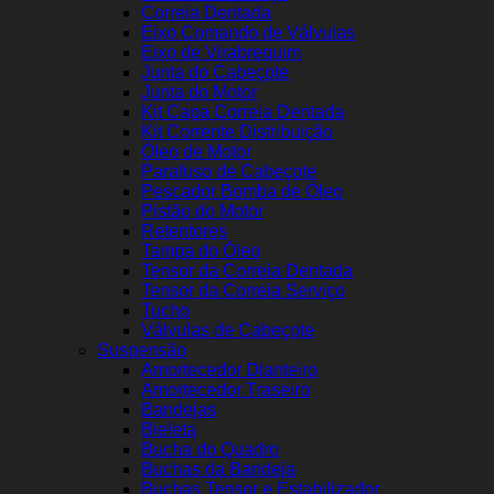
Correia Dentada
Eixo Comando de Válvulas
Eixo de Virabrequim
Junta do Cabeçote
Junta do Motor
Kit Capa Correia Dentada
Kit Corrente Distribuição
Óleo de Motor
Parafuso de Cabeçote
Pescador Bomba de Óleo
Pistão do Motor
Retentores
Tampa do Óleo
Tensor da Correia Dentada
Tensor da Correia Serviço
Tucho
Válvulas de Cabeçote
Suspensão
Amortecedor Dianteiro
Amortecedor Traseiro
Bandejas
Bieleta
Bucha do Quadro
Buchas da Bandeja
Buchas Tensor e Estabilizador