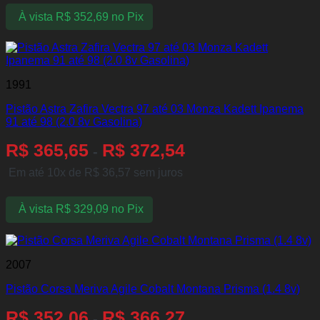
À vista
R$
352,69
no Pix
1991
Pistão Astra Zafira Vectra 97 até 03 Monza Kadett Ipanema
91 até 98 (2.0 8v Gasolina)
R$
365,65
R$
372,54
-
Em até 10x de
R$
36,57
sem juros
À vista
R$
329,09
no Pix
2007
Pistão Corsa Meriva Agile Cobalt Montana Prisma (1.4 8v)
R$
352,06
R$
366,27
-