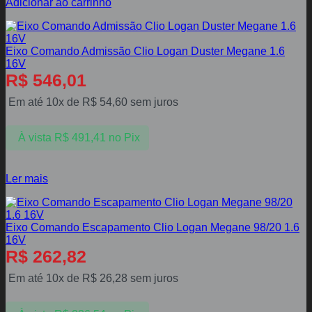
Adicionar ao carrinho
Eixo Comando Admissão Clio Logan Duster Megane 1.6
16V
R$
546,01
Em até 10x de
R$
54,60
sem juros
À vista
R$
491,41
no Pix
Ler mais
Eixo Comando Escapamento Clio Logan Megane 98/20 1.6
16V
R$
262,82
Em até 10x de
R$
26,28
sem juros