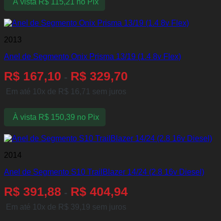
À vista
R$
115,21
no Pix
2013
Anel de Segmento Onix Prisma 13/19 (1.4 8v Flex)
R$
167,10
R$
329,70
-
Em até 10x de
R$
16,71
sem juros
À vista
R$
150,39
no Pix
2014
Anel de Segmento S10 TrailBlazer 14/24 (2.8 16v Diesel)
R$
391,88
R$
404,94
-
Em até 10x de
R$
39,19
sem juros