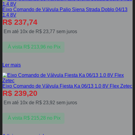
Eixo Comando de Válvula Palio Siena Strada Doblo 04/13
1.4 8V
R$
237,74
Em até 10x de
R$
23,77
sem juros
À vista
R$
213,96
no Pix
Ler mais
Eixo Comando de Válvula Fiesta Ka 06/13 1.0 8V Flex Zetec
R$
239,20
Em até 10x de
R$
23,92
sem juros
À vista
R$
215,28
no Pix