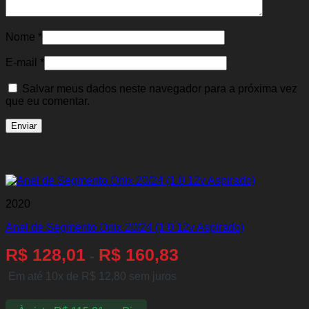
Nome
*
E-mail
*
Salvar meus dados neste navegador para a próxima vez
que eu comentar.
Produtos relacionados
2020
Anel de Segmento Onix 20/24 (1.0 12v Aspirado)
R$
128,01
R$
160,83
-
Em até 10x de
R$
12,80
sem juros