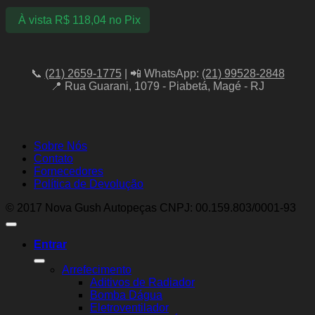
À vista
R$
118,04
no Pix
📞
(21) 2659-1775
| 📲 WhatsApp:
(21) 99528-2848
📍 Rua Guarani, 1079 - Piabetá, Magé - RJ
Sobre Nós
Contato
Fornecedores
Política de Devolução
© 2017 Nova Gush Autopeças CNPJ: 00.159.803/0001-93
Entrar
Arrefecimento
Aditivos de Radiador
Bomba Dágua
Eletroventilador