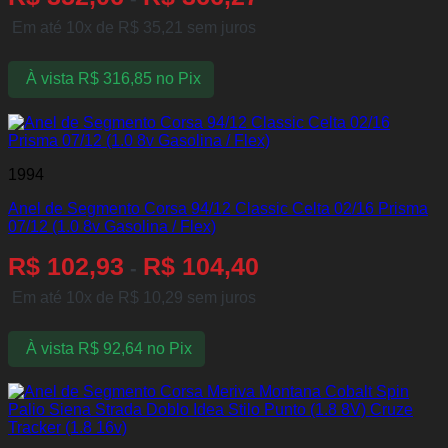
Em até 10x de
R$
35,21
sem juros
À vista
R$
316,85
no Pix
1994
Anel de Segmento Corsa 94/12 Classic Celta 02/16 Prisma
07/12 (1.0 8v Gasolina / Flex)
R$
102,93
R$
104,40
-
Em até 10x de
R$
10,29
sem juros
À vista
R$
92,64
no Pix