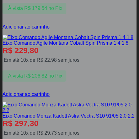
À vista
R$
179,54
no Pix
Adicionar ao carrinho
Eixo Comando Agile Montana Cobalt Spin Prisma 1.4 1.8
R$
229,80
Em até 10x de
R$
22,98
sem juros
À vista
R$
206,82
no Pix
Adicionar ao carrinho
Eixo Comando Monza Kadett Astra Vectra S10 91/05 2.0 2.2
R$
297,30
Em até 10x de
R$
29,73
sem juros