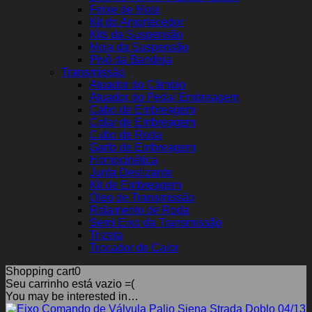
Feixe de Mola
Kit do Amortecedor
Kits da Suspensão
Mola da Suspensão
Pivô da Bandeja
Transmissão
Atuador do Câmbio
Atuador do Pedal Embreagem
Cabo de Embreagem
Colar de Embreagem
Cubo de Roda
Garfo de Embreagem
Homocinética
Junta Deslizante
Kit de Embreagem
Óleo de Transmissão
Rolamento de Roda
Semi Eixo da Transmissão
Trizeta
Trocador de Calor
Shopping cart
0
Seu carrinho está vazio =(
You may be interested in…