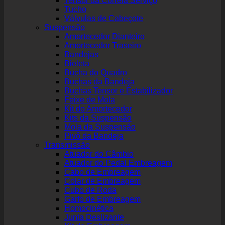
Tensor da Correia Serviço
Tucho
Válvulas de Cabeçote
Suspensão
Amortecedor Dianteiro
Amortecedor Traseiro
Bandejas
Bieleta
Bucha do Quadro
Buchas da Bandeja
Buchas Tensor e Estabilizador
Feixe de Mola
Kit do Amortecedor
Kits da Suspensão
Mola da Suspensão
Pivô da Bandeja
Transmissão
Atuador do Câmbio
Atuador do Pedal Embreagem
Cabo de Embreagem
Colar de Embreagem
Cubo de Roda
Garfo de Embreagem
Homocinética
Junta Deslizante