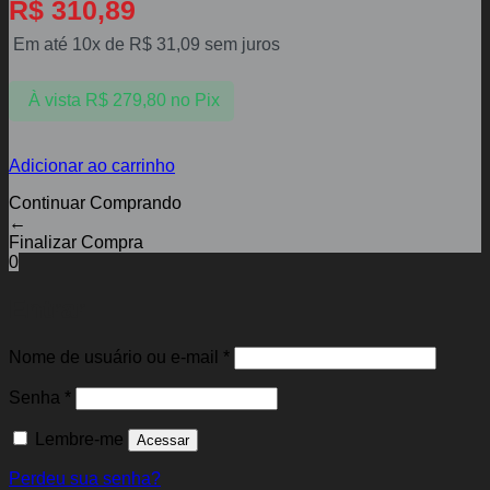
R$
310,89
Em até 10x de
R$
31,09
sem juros
À vista
R$
279,80
no Pix
Adicionar ao carrinho
Continuar Comprando
←
Finalizar Compra
0
Entrar
Obrigatório
Nome de usuário ou e-mail
*
Obrigatório
Senha
*
Lembre-me
Acessar
Perdeu sua senha?