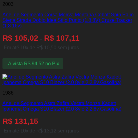
2003
Anel de Segmento Corsa Meriva Montana Cobalt Spin Palio
Siena Strada Doblo Idea Stilo Punto (1.8 8V) Cruze Tracker
(1.8 16v)
R$
105,02
R$
107,11
-
Em até 10x de
R$
10,50
sem juros
À vista
R$
94,52
no Pix
1986
Anel de Segmento Astra Zafira Vectra Monza Kadett
Ipanema Omega S10 Blazer (2.0 8v e 2.2 8v Gasolina)
R$
131,15
Em até 10x de
R$
13,12
sem juros