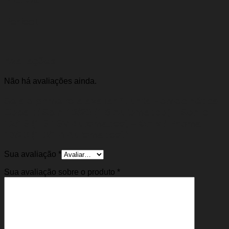
Perfect
Avaliações
Não há avaliações ainda.
Seja o primeiro a avaliar “Junta Homocinética
Cobalt / Spin 13/20 (1.8 Automatico) – Sonic
12/16 (1.6 16V Automatico) – Onix / Prisma
13/20 (1.0/1.4 Automatico)”
Sua avaliação
*
Sua avaliação sobre o produto
*