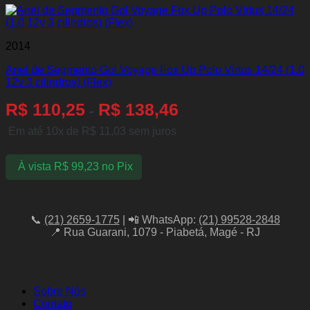
2014
Anel de Segmento Gol Voyage Fox Up Polo Virtus 14/24 (1.0
12v 3 cilindros) (Flex)
R$
110,25
R$
138,46
-
Em até 10x de
R$
11,03
sem juros
À vista
R$
99,23
no Pix
📞
(21) 2659-1775
| 📲 WhatsApp:
(21) 99528-2848
📍 Rua Guarani, 1079 - Piabetá, Magé - RJ
Sobre Nós
Contato