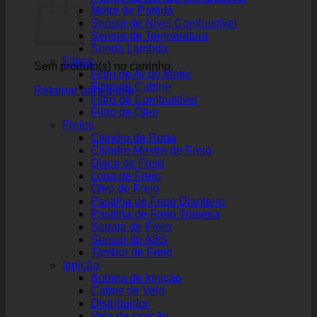
Motor de Partida
Sensor de Nível Combustível
Sensor de Temperatura
Sonda Lambda
Filtros
Sem produto(s) no carrinho.
Filtro de Ar do Motor
Filtro de Cabine
Retornar para a loja
Filtro de Combustível
Filtro de Óleo
Freios
Cilindro de Roda
Cilindro Mestre de Freio
Disco de Freio
Lona de Freio
Óleo de Freio
Pastilha de Freio Dianteiro
Pastilha de Freio Traseira
Sapata de Freio
Sensor do ABS
Tambor de Freio
Ignição
Bobina de Ignição
Cabos de Vela
Distribuidor
Vela de Ignição