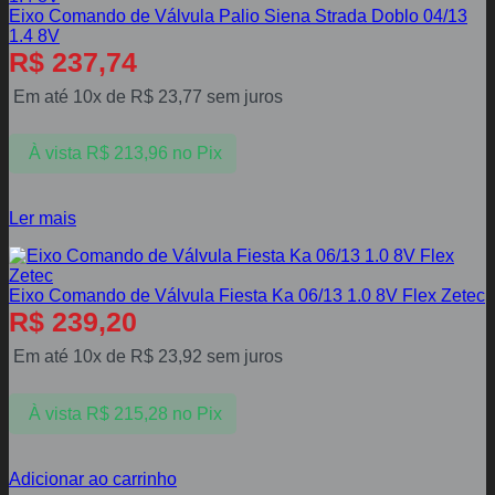
Eixo Comando de Válvula Palio Siena Strada Doblo 04/13
1.4 8V
R$
237,74
Em até 10x de
R$
23,77
sem juros
À vista
R$
213,96
no Pix
Ler mais
Eixo Comando de Válvula Fiesta Ka 06/13 1.0 8V Flex Zetec
R$
239,20
Em até 10x de
R$
23,92
sem juros
À vista
R$
215,28
no Pix
Adicionar ao carrinho