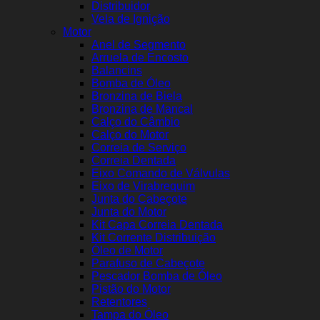
Distribuidor
Vela de Ignição
Motor
Anel de Segmento
Arruela de Encosto
Balancins
Bomba de Óleo
Bronzina de Biela
Bronzina de Mancal
Calço do Câmbio
Calço do Motor
Correia de Serviço
Correia Dentada
Eixo Comando de Válvulas
Eixo de Virabrequim
Junta do Cabeçote
Junta do Motor
Kit Capa Correia Dentada
Kit Corrente Distribuição
Óleo de Motor
Parafuso de Cabeçote
Pescador Bomba de Óleo
Pistão do Motor
Retentores
Tampa do Óleo