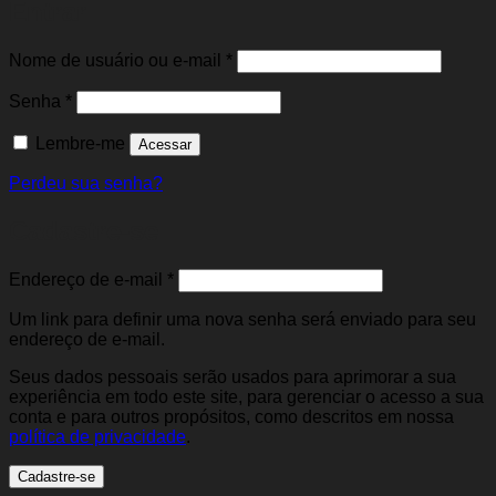
Entrar
Obrigatório
Nome de usuário ou e-mail
*
Obrigatório
Senha
*
Lembre-me
Acessar
Perdeu sua senha?
Cadastre-se
Obrigatório
Endereço de e-mail
*
Um link para definir uma nova senha será enviado para seu
endereço de e-mail.
Seus dados pessoais serão usados para aprimorar a sua
experiência em todo este site, para gerenciar o acesso a sua
conta e para outros propósitos, como descritos em nossa
política de privacidade
.
Cadastre-se