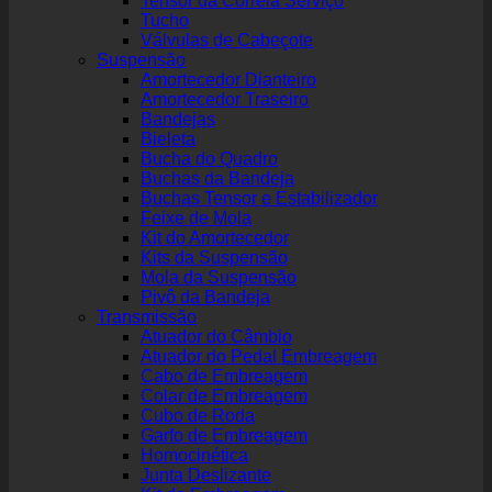
Tensor da Correia Serviço
Tucho
Válvulas de Cabeçote
Suspensão
Amortecedor Dianteiro
Amortecedor Traseiro
Bandejas
Bieleta
Bucha do Quadro
Buchas da Bandeja
Buchas Tensor e Estabilizador
Feixe de Mola
Kit do Amortecedor
Kits da Suspensão
Mola da Suspensão
Pivô da Bandeja
Transmissão
Atuador do Câmbio
Atuador do Pedal Embreagem
Cabo de Embreagem
Colar de Embreagem
Cubo de Roda
Garfo de Embreagem
Homocinética
Junta Deslizante