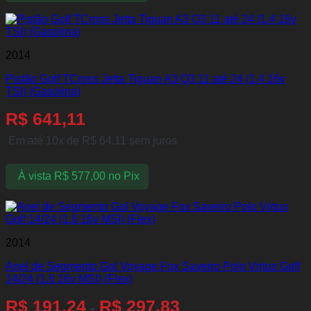
2014
Pistão Golf TCross Jetta Tiguan A3 Q3 11 até 24 (1.4 16v
TSI) (Gasolina)
R$
641,11
Em até 10x de
R$
64,11
sem juros
À vista
R$
577,00
no Pix
2014
Anel de Segmento Gol Voyage Fox Saveiro Polo Virtus Golf
14/24 (1.6 16v MSI) (Flex)
R$
191,24
R$
297,83
-