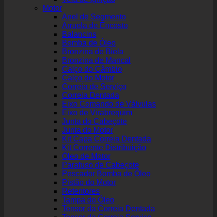
Motor
Anel de Segmento
Arruela de Encosto
Balancins
Bomba de Óleo
Bronzina de Biela
Bronzina de Mancal
Calço do Câmbio
Calço do Motor
Correia de Serviço
Correia Dentada
Eixo Comando de Válvulas
Eixo de Virabrequim
Junta do Cabeçote
Junta do Motor
Kit Capa Correia Dentada
Kit Corrente Distribuição
Óleo de Motor
Parafuso de Cabeçote
Pescador Bomba de Óleo
Pistão do Motor
Retentores
Tampa do Óleo
Tensor da Correia Dentada