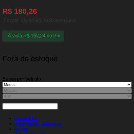
R$
180,26
Em até 10x de
R$
18,03
sem juros
À vista
R$
162,24
no Pix
Fora de estoque
Busca por Veículo
Descrição
Informação adicional
Marca