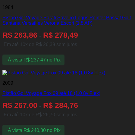
1984
Pistão Gol Voyage Parati Saveiro Logus Pointer Passat Golf
Santana Versailles Verona Escort (1.8 AP)
R$
263,86
R$
278,49
-
Em até 10x de
R$
26,39
sem juros
À vista
R$
237,47
no Pix
2009
Pistão Gol Voyage Fox 09 até 18 (1.0 8v Flex)
R$
267,00
R$
284,76
-
Em até 10x de
R$
26,70
sem juros
À vista
R$
240,30
no Pix