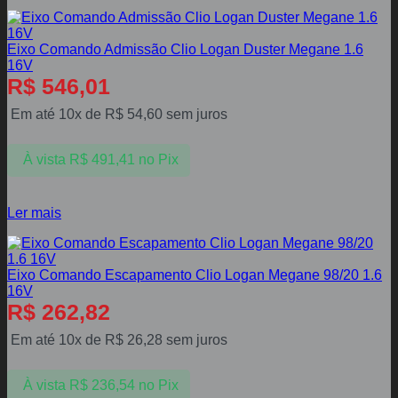
Eixo Comando Admissão Clio Logan Duster Megane 1.6
16V
R$
546,01
Em até 10x de
R$
54,60
sem juros
À vista
R$
491,41
no Pix
Ler mais
Eixo Comando Escapamento Clio Logan Megane 98/20 1.6
16V
R$
262,82
Em até 10x de
R$
26,28
sem juros
À vista
R$
236,54
no Pix