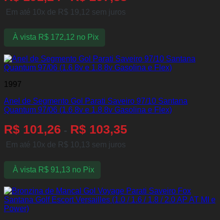
Em até 10x de
R$
19,12
sem juros
À vista
R$
172,12
no Pix
1997
Anel de Segmento Gol Parati Saveiro 97/10 Santana
Quantum 97/06 (1.6 8v e 1.8 8v Gasolina e Flex)
R$
101,26
R$
103,35
-
Em até 10x de
R$
10,13
sem juros
À vista
R$
91,13
no Pix