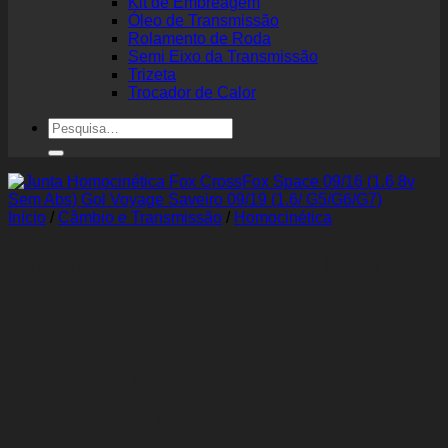
Kit de Embreagem
Óleo de Transmissão
Rolamento de Roda
Semi Eixo da Transmissão
Trizeta
Trocador de Calor
Pesquisar
por:
Início
/
Câmbio e Transmissão
/
Homocinética
Junta Homocinética Fox
CrossFox Space 09/16 (1.6
8v Sem Abs) Gol Voyage
Saveiro 09/19 (1.6/
G5/G6/G7)