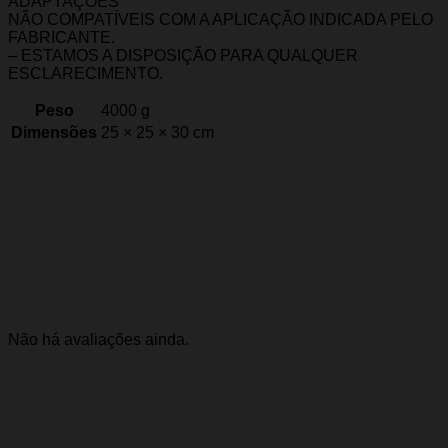
ADAPTAÇÕES
NÃO COMPATÍVEIS COM A APLICAÇÃO INDICADA PELO
FABRICANTE.
– ESTAMOS A DISPOSIÇÃO PARA QUALQUER
ESCLARECIMENTO.
Peso
4000 g
Dimensões
25 × 25 × 30 cm
Marca
Importado
Avaliações
Não há avaliações ainda.
Seja o primeiro a avaliar “Junta Homocinética
Fox CrossFox Space 09/16 (1.6 8v Sem Abs)
Gol Voyage Saveiro 09/19 (1.6/ G5/G6/G7)”