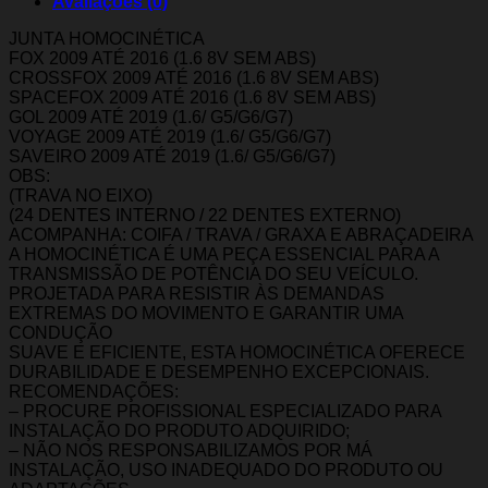
Avaliações (0)
JUNTA HOMOCINÉTICA
FOX 2009 ATÉ 2016 (1.6 8V SEM ABS)
CROSSFOX 2009 ATÉ 2016 (1.6 8V SEM ABS)
SPACEFOX 2009 ATÉ 2016 (1.6 8V SEM ABS)
GOL 2009 ATÉ 2019 (1.6/ G5/G6/G7)
VOYAGE 2009 ATÉ 2019 (1.6/ G5/G6/G7)
SAVEIRO 2009 ATÉ 2019 (1.6/ G5/G6/G7)
OBS:
(TRAVA NO EIXO)
(24 DENTES INTERNO / 22 DENTES EXTERNO)
ACOMPANHA: COIFA / TRAVA / GRAXA E ABRAÇADEIRA
A HOMOCINÉTICA É UMA PEÇA ESSENCIAL PARA A
TRANSMISSÃO DE POTÊNCIA DO SEU VEÍCULO.
PROJETADA PARA RESISTIR ÀS DEMANDAS
EXTREMAS DO MOVIMENTO E GARANTIR UMA
CONDUÇÃO
SUAVE E EFICIENTE, ESTA HOMOCINÉTICA OFERECE
DURABILIDADE E DESEMPENHO EXCEPCIONAIS.
RECOMENDAÇÕES:
– PROCURE PROFISSIONAL ESPECIALIZADO PARA
INSTALAÇÃO DO PRODUTO ADQUIRIDO;
– NÃO NOS RESPONSABILIZAMOS POR MÁ
INSTALAÇÃO, USO INADEQUADO DO PRODUTO OU