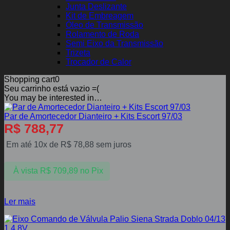
Junta Deslizante
Kit de Embreagem
Óleo de Transmissão
Rolamento de Roda
Semi Eixo da Transmissão
Trizeta
Trocador de Calor
Shopping cart
0
Seu carrinho está vazio =(
You may be interested in…
Par de Amortecedor Dianteiro + Kits Escort 97/03
R$
788,77
Em até 10x de
R$
78,88
sem juros
À vista
R$
709,89
no Pix
Ler mais