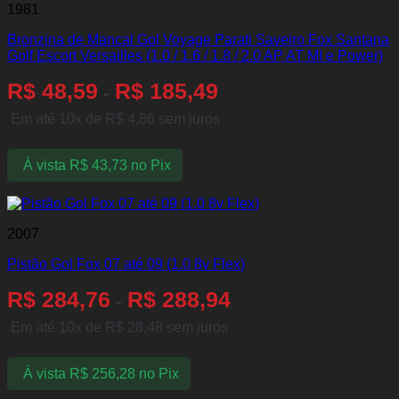
1981
Bronzina de Mancal Gol Voyage Parati Saveiro Fox Santana
Golf Escort Versailles (1.0 / 1.6 / 1.8 / 2.0 AP AT MI e Power)
R$
48,59
R$
185,49
-
Em até 10x de
R$
4,86
sem juros
À vista
R$
43,73
no Pix
2007
Pistão Gol Fox 07 até 09 (1.0 8v Flex)
R$
284,76
R$
288,94
-
Em até 10x de
R$
28,48
sem juros
À vista
R$
256,28
no Pix