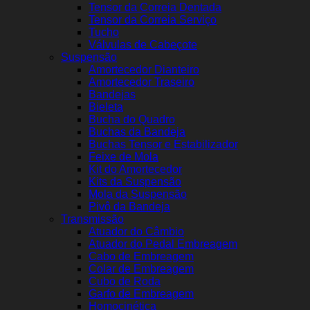
Tensor da Correia Dentada
Tensor da Correia Serviço
Tucho
Válvulas de Cabeçote
Suspensão
Amortecedor Dianteiro
Amortecedor Traseiro
Bandejas
Bieleta
Bucha do Quadro
Buchas da Bandeja
Buchas Tensor e Estabilizador
Feixe de Mola
Kit do Amortecedor
Kits da Suspensão
Mola da Suspensão
Pivô da Bandeja
Transmissão
Atuador do Câmbio
Atuador do Pedal Embreagem
Cabo de Embreagem
Colar de Embreagem
Cubo de Roda
Garfo de Embreagem
Homocinética