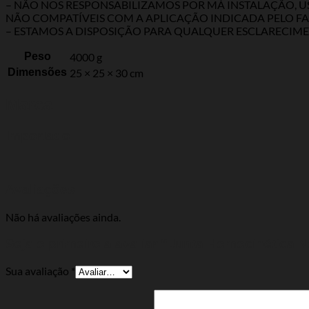
– NÃO NOS RESPONSABILIZAMOS POR MÁ INSTALAÇÃO,
NÃO COMPATÍVEIS COM A APLICAÇÃO INDICADA PELO FA
– ESTAMOS A DISPOSIÇÃO PARA QUALQUER ESCLARECIME
Peso
4000 g
Dimensões
25 × 25 × 30 cm
Marca
Importado
Avaliações
Não há avaliações ainda.
Seja o primeiro a avaliar “Junta Homocinética N
Sua avaliação
*