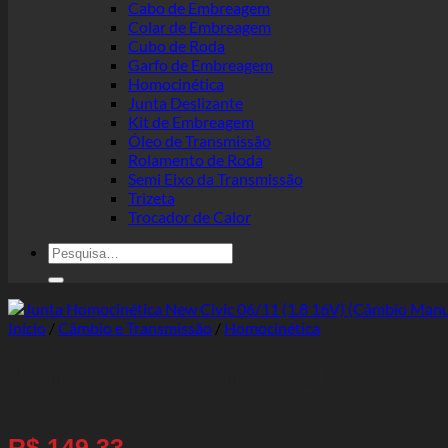
Cabo de Embreagem
Colar de Embreagem
Cubo de Roda
Garfo de Embreagem
Homocinética
Junta Deslizante
Kit de Embreagem
Óleo de Transmissão
Rolamento de Roda
Semi Eixo da Transmissão
Trizeta
Trocador de Calor
Pesquisar
por:
Início
/
Câmbio e Transmissão
/
Homocinética
Junta Homocinética New Civi
R$
149,33