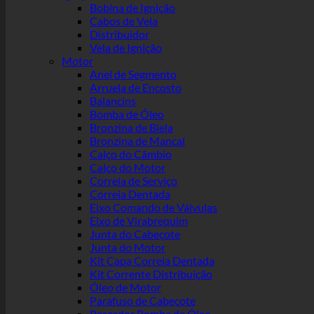
Bobina de Ignição
Cabos de Vela
Distribuidor
Vela de Ignição
Motor
Anel de Segmento
Arruela de Encosto
Balancins
Bomba de Óleo
Bronzina de Biela
Bronzina de Mancal
Calço do Câmbio
Calço do Motor
Correia de Serviço
Correia Dentada
Eixo Comando de Válvulas
Eixo de Virabrequim
Junta do Cabeçote
Junta do Motor
Kit Capa Correia Dentada
Kit Corrente Distribuição
Óleo de Motor
Parafuso de Cabeçote
Pescador Bomba de Óleo