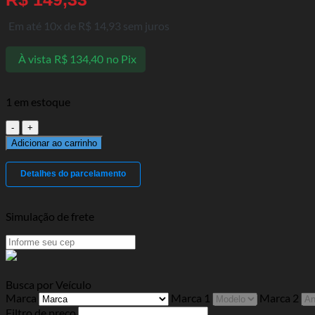
Em até 10x de
R$
14,93
sem juros
À vista
R$
134,40
no Pix
1 em estoque
Junta
Homocinética
Adicionar ao carrinho
New
Civic
Detalhes do parcelamento
06/11
(1.8
16V)
Simulação de frete
(Câmbio
Manual)
quantidade
Busca por Veículo
Marca
Marca 1
Marca 2
Filtro de preço