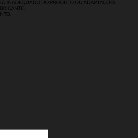
 USO INADEQUADO DO PRODUTO OU ADAPTAÇÕES
BRICANTE.
NTO.
ew Civic 06/11 (1.8 16V) (Câmbio Manual)”