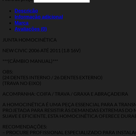
Descrição
Informação adicional
Marca
Avaliações (0)
JUNTA HOMOCINÉTICA
NEW CIVIC 2006 ATÉ 2011 (1.8 16V)
***(CÂMBIO MANUAL)***
OBS:
(24 DENTES INTERNO / 26 DENTES EXTERNO)
(TRAVA NO EIXO)
ACOMPANHA: COIFA / TRAVA / GRAXA E ABRAÇADEIRA
A HOMOCINÉTICA É UMA PEÇA ESSENCIAL PARA A TRANSM
PROJETADA PARA RESISTIR ÀS DEMANDAS EXTREMAS D
SUAVE E EFICIENTE, ESTA HOMOCINÉTICA OFERECE DURA
RECOMENDAÇÕES:
– PROCURE PROFISSIONAL ESPECIALIZADO PARA INSTA