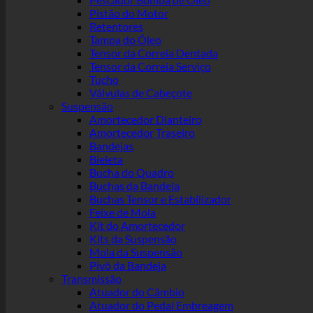
Pistão do Motor
Retentores
Tampa do Óleo
Tensor da Correia Dentada
Tensor da Correia Serviço
Tucho
Válvulas de Cabeçote
Suspensão
Amortecedor Dianteiro
Amortecedor Traseiro
Bandejas
Bieleta
Bucha do Quadro
Buchas da Bandeja
Buchas Tensor e Estabilizador
Feixe de Mola
Kit do Amortecedor
Kits da Suspensão
Mola da Suspensão
Pivô da Bandeja
Transmissão
Atuador do Câmbio
Atuador do Pedal Embreagem