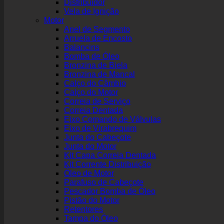
Distribuidor
Vela de Ignição
Motor
Anel de Segmento
Arruela de Encosto
Balancins
Bomba de Óleo
Bronzina de Biela
Bronzina de Mancal
Calço do Câmbio
Calço do Motor
Correia de Serviço
Correia Dentada
Eixo Comando de Válvulas
Eixo de Virabrequim
Junta do Cabeçote
Junta do Motor
Kit Capa Correia Dentada
Kit Corrente Distribuição
Óleo de Motor
Parafuso de Cabeçote
Pescador Bomba de Óleo
Pistão do Motor
Retentores
Tampa do Óleo