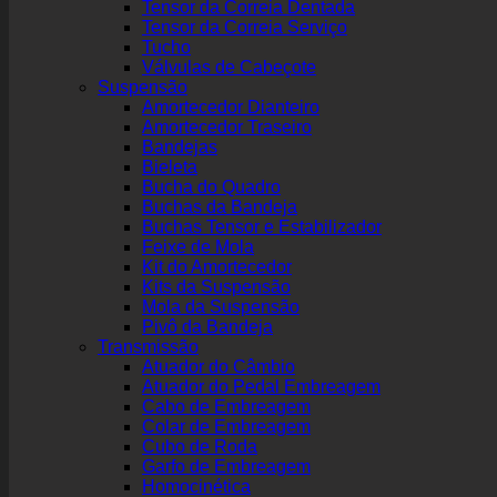
Tensor da Correia Dentada
Tensor da Correia Serviço
Tucho
Válvulas de Cabeçote
Suspensão
Amortecedor Dianteiro
Amortecedor Traseiro
Bandejas
Bieleta
Bucha do Quadro
Buchas da Bandeja
Buchas Tensor e Estabilizador
Feixe de Mola
Kit do Amortecedor
Kits da Suspensão
Mola da Suspensão
Pivô da Bandeja
Transmissão
Atuador do Câmbio
Atuador do Pedal Embreagem
Cabo de Embreagem
Colar de Embreagem
Cubo de Roda
Garfo de Embreagem
Homocinética