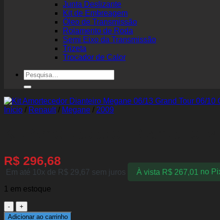
Junta Deslizante
Kit de Embreagem
Óleo de Transmissão
Rolamento de Roda
Semi Eixo da Transmissão
Trizeta
Trocador de Calor
Pesquisar
por:
Início
/
Renault
/
Megane
/
2009
Kit Amortecedor Dianteiro M
R$
296,68
Em até 10x de
R$
29,67
sem juros
À vista
R$
267,01
no Pi
1 em estoque
Kit
Amortecedor
Adicionar ao carrinho