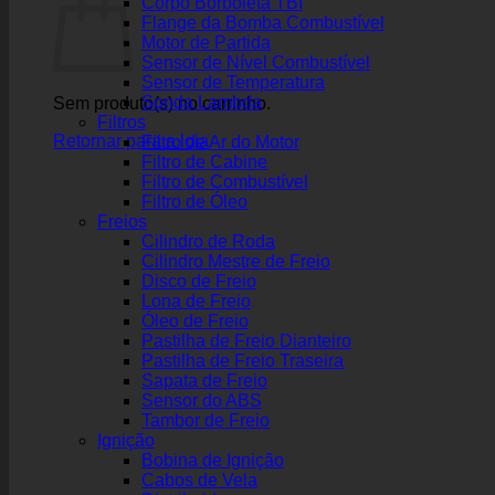
Corpo Borboleta TBI
Flange da Bomba Combustível
Motor de Partida
Sensor de Nível Combustível
Sensor de Temperatura
Sonda Lambda
Sem produto(s) no carrinho.
Filtros
Retornar para a loja
Filtro de Ar do Motor
Filtro de Cabine
Filtro de Combustível
Filtro de Óleo
Freios
Cilindro de Roda
Cilindro Mestre de Freio
Disco de Freio
Lona de Freio
Óleo de Freio
Pastilha de Freio Dianteiro
Pastilha de Freio Traseira
Sapata de Freio
Sensor do ABS
Tambor de Freio
Ignição
Bobina de Ignição
Cabos de Vela