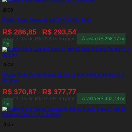
2000
Pistão Palio Siena 01 até 03 (1.0 16v Fire)
R$
286,85
R$
293,54
-
Em até 10x de
R$
28,69
sem juros
À vista
R$
258,17
no
Pix
2008
Pistão Palio Grand Siena 11 até 18 Uno Fiorino Punto (1.4
8v Evo)
R$
370,87
R$
377,77
-
Em até 10x de
R$
37,09
sem juros
À vista
R$
333,78
no
Pix
2006