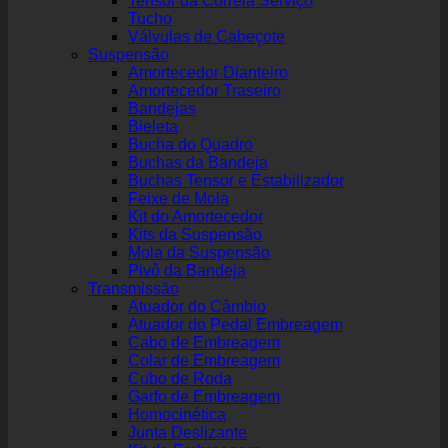
Tensor da Correia Serviço
Tucho
Válvulas de Cabeçote
Suspensão
Amortecedor Dianteiro
Amortecedor Traseiro
Bandejas
Bieleta
Bucha do Quadro
Buchas da Bandeja
Buchas Tensor e Estabilizador
Feixe de Mola
Kit do Amortecedor
Kits da Suspensão
Mola da Suspensão
Pivô da Bandeja
Transmissão
Atuador do Câmbio
Atuador do Pedal Embreagem
Cabo de Embreagem
Colar de Embreagem
Cubo de Roda
Garfo de Embreagem
Homocinética
Junta Deslizante