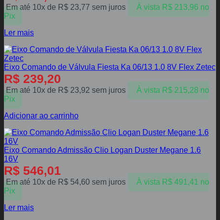
Em até 10x de
R$
23,77
sem juros
À vista
R$
213,96
no
Pix
Ler mais
Eixo Comando de Válvula Fiesta Ka 06/13 1.0 8V Flex Zetec
R$
239,20
Em até 10x de
R$
23,92
sem juros
À vista
R$
215,28
no
Pix
Adicionar ao carrinho
Eixo Comando Admissão Clio Logan Duster Megane 1.6
16V
R$
546,01
Em até 10x de
R$
54,60
sem juros
À vista
R$
491,41
no
Pix
Ler mais