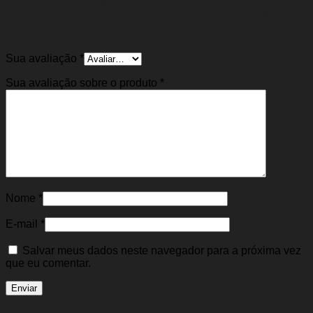
Palio Siena Strada Grand Siena Doblo Idea
Punto (1.4 8v) Novo Uno Palio Mobi (1.0 8v
Evo)”
Sua avaliação
*
Sua avaliação sobre o produto
*
Nome
*
E-mail
*
Salvar meus dados neste navegador para a próxima vez
que eu comentar.