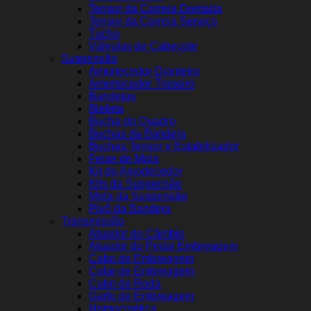
Tensor da Correia Dentada
Tensor da Correia Serviço
Tucho
Válvulas de Cabeçote
Suspensão
Amortecedor Dianteiro
Amortecedor Traseiro
Bandejas
Bieleta
Bucha do Quadro
Buchas da Bandeja
Buchas Tensor e Estabilizador
Feixe de Mola
Kit do Amortecedor
Kits da Suspensão
Mola da Suspensão
Pivô da Bandeja
Transmissão
Atuador do Câmbio
Atuador do Pedal Embreagem
Cabo de Embreagem
Colar de Embreagem
Cubo de Roda
Garfo de Embreagem
Homocinética