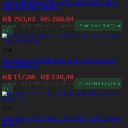
Pistão Palio Siena Strada 06 até 22 Doblo Idea 07 até 15
Punto 07 até 12 (1.4 8v Fire)
R$
253,83
R$
258,64
-
Em até 10x de
R$
25,38
sem juros
À vista
R$
228,45
no
Pix
2008
Anel de Segmento Palio Grand Siena 11/21 Uno Fiorino
Punto (1.4 8v Evo)
R$
117,98
R$
138,46
-
Em até 10x de
R$
11,80
sem juros
À vista
R$
106,18
no
Pix
2016
Pistão Argo 17 até 24 Uno 16 até 22 Mobi 16 até 24 (1.0 6v
Fire Fly)