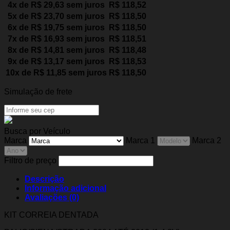
4x de
R$
29,63
sem juros
R$
118,52
5x de
R$
23,70
sem juros
R$
118,50
6x de
R$
19,75
sem juros
R$
118,50
7x de
R$
16,93
sem juros
R$
118,51
8x de
R$
14,81
sem juros
R$
118,48
9x de
R$
13,17
sem juros
R$
118,53
10x de
R$
11,85
sem juros
R$
118,50
Simulação de frete
Busca por Veículo
Marca
Marca 1
Marca 2
Filtro de preço
Descrição
Informação adicional
Avaliações (0)
KIT CORREIA DENTADA