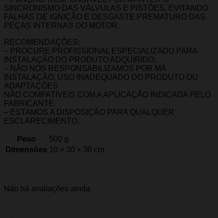
SINCRONISMO DAS VÁLVULAS E PISTÕES, EVITANDO
FALHAS DE IGNIÇÃO E DESGASTE PREMATURO DAS
PEÇAS INTERNAS DO MOTOR.
RECOMENDAÇÕES:
– PROCURE PROFISSIONAL ESPECIALIZADO PARA
INSTALAÇÃO DO PRODUTO ADQUIRIDO;
– NÃO NOS RESPONSABILIZAMOS POR MÁ
INSTALAÇÃO, USO INADEQUADO DO PRODUTO OU
ADAPTAÇÕES
NÃO COMPATÍVEIS COM A APLICAÇÃO INDICADA PELO
FABRICANTE.
– ESTAMOS A DISPOSIÇÃO PARA QUALQUER
ESCLARECIMENTO.
Peso
500 g
Dimensões
10 × 30 × 30 cm
Avaliações
Não há avaliações ainda.
Seja o primeiro a avaliar “Kit Correia Dentada