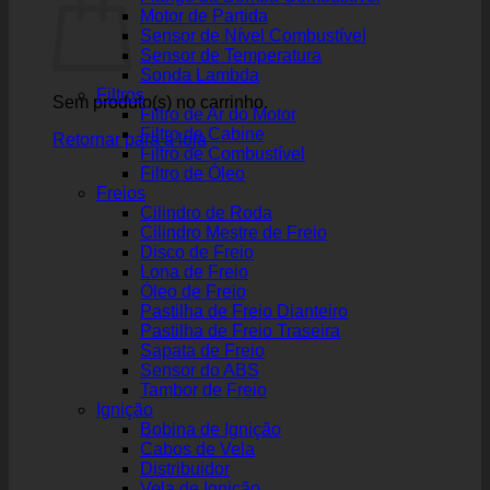
Motor de Partida
Sensor de Nível Combustível
Sensor de Temperatura
Sonda Lambda
Filtros
Sem produto(s) no carrinho.
Filtro de Ar do Motor
Filtro de Cabine
Retornar para a loja
Filtro de Combustível
Filtro de Óleo
Freios
Cilindro de Roda
Cilindro Mestre de Freio
Disco de Freio
Lona de Freio
Óleo de Freio
Pastilha de Freio Dianteiro
Pastilha de Freio Traseira
Sapata de Freio
Sensor do ABS
Tambor de Freio
Ignição
Bobina de Ignição
Cabos de Vela
Distribuidor
Vela de Ignição