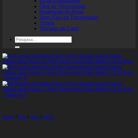
Kit de Embreagem
Óleo de Transmissão
Rolamento de Roda
Semi Eixo da Transmissão
Trizeta
Trocador de Calor
Pesquisar
por:
Início
/
Fiat
/
Uno
/
2014
Kit Correia Dentada Palio