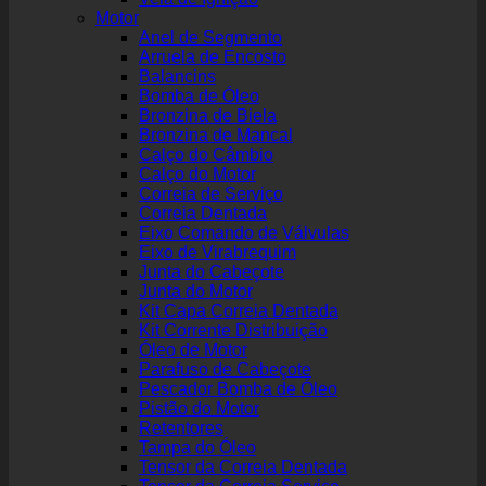
Motor
Anel de Segmento
Arruela de Encosto
Balancins
Bomba de Óleo
Bronzina de Biela
Bronzina de Mancal
Calço do Câmbio
Calço do Motor
Correia de Serviço
Correia Dentada
Eixo Comando de Válvulas
Eixo de Virabrequim
Junta do Cabeçote
Junta do Motor
Kit Capa Correia Dentada
Kit Corrente Distribuição
Óleo de Motor
Parafuso de Cabeçote
Pescador Bomba de Óleo
Pistão do Motor
Retentores
Tampa do Óleo
Tensor da Correia Dentada