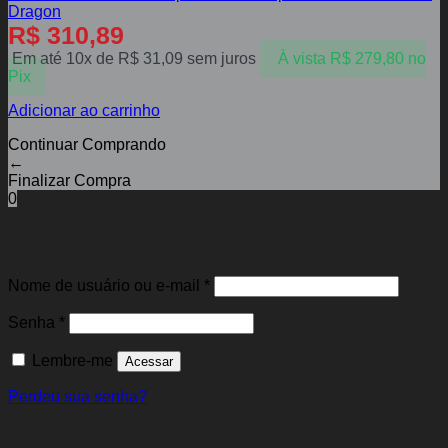
Dragon
R$
310,89
Em até 10x de
R$
31,09
sem juros
À vista
R$
279,80
no
Pix
Adicionar ao carrinho
Continuar Comprando
←
Finalizar Compra
0
Entrar
Obrigatório
Nome de usuário ou e-mail
*
Obrigatório
Senha
*
Lembre-me
Acessar
Perdeu sua senha?
Cadastre-se