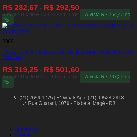
R$
282,67
R$
292,50
-
Em até 10x de
R$
28,27
sem juros
À vista
R$
254,40
no
Pix
2009
Pistão Palio Siena 10 até 16 Uno Economy 09 até 15 (1.0 8v
Fire Flex)
R$
319,25
R$
501,60
-
Em até 10x de
R$
31,93
sem juros
À vista
R$
287,33
no
Pix
📞
(21) 2659-1775
| 📲 WhatsApp:
(21) 99528-2848
📍 Rua Guarani, 1079 - Piabetá, Magé - RJ
Sobre Nós
Contato