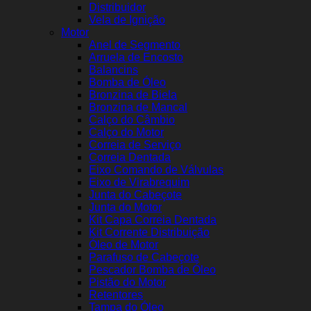
Distribuidor
Vela de Ignição
Motor
Anel de Segmento
Arruela de Encosto
Balancins
Bomba de Óleo
Bronzina de Biela
Bronzina de Mancal
Calço do Câmbio
Calço do Motor
Correia de Serviço
Correia Dentada
Eixo Comando de Válvulas
Eixo de Virabrequim
Junta do Cabeçote
Junta do Motor
Kit Capa Correia Dentada
Kit Corrente Distribuição
Óleo de Motor
Parafuso de Cabeçote
Pescador Bomba de Óleo
Pistão do Motor
Retentores
Tampa do Óleo