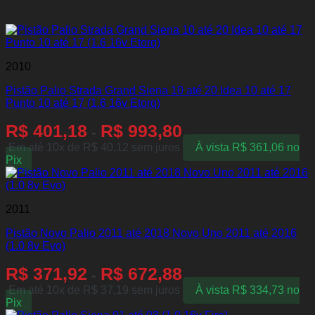
Produtos relacionados
2010
Pistão Palio Strada Grand Siena 10 até 20 Idea 10 até 17
Punto 10 até 17 (1.6 16v Etorq)
R$
401,18
R$
993,80
-
Em até 10x de
R$
40,12
sem juros
À vista
R$
361,06
no
Pix
2011
Pistão Novo Palio 2011 até 2018 Novo Uno 2011 até 2016
(1.0 8v Evo)
R$
371,92
R$
672,88
-
Em até 10x de
R$
37,19
sem juros
À vista
R$
334,73
no
Pix