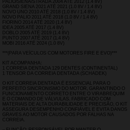
PALIO/SIENA/STRADA 2004 ATÉ 2012 (1.4 8V)
GRAND SIENA 2021 ATÉ 2021 (1.0 8V / 1.4 8V)
NOVO UNO 2010 ATÉ 2018 (1.0 8V / 1.4 8V)
NOVO PALIO 2011 ATÉ 2018 (1.0 8V / 1.4 8V)
FIORINO 2014 ATÉ 2020 (1.4 8V)
IDEA 2005 ATÉ 2017 (1.4 8V)
DOBLO 2005 ATÉ 2019 (1.4 8V)
PUNTO 2007 ATÉ 2017 (1.4 8V)
MOBI 2016 ATÉ 2024 (1.0 8V)
***(PARA VEÍCULOS COM MOTORES FIRE E EVO)***
KIT ACOMPANHA:
1 CORREIA DENTADA 129 DENTES (CONTINENTAL)
1 TENSOR DA CORREIA DENTADA (SCHADEK)
O KIT CORREIA DENTADA É ESSENCIAL PARA O
PERFEITO SINCRONISMO DO MOTOR, GARANTINDO O
FUNCIONAMENTO CORRETO ENTRE O VIRABREQUIM
E O COMANDO DE VÁLVULAS. FABRICADO COM
MATERIAIS DE ALTA DURABILIDADE E PRECISÃO, O KIT
ASSEGURA DESEMPENHO CONFIÁVEL E EVITA DANOS
GRAVES AO MOTOR CAUSADOS POR FALHAS NA
CORREIA.
– FUNÇÃO: RESPONSÁVEL POR MANTER O