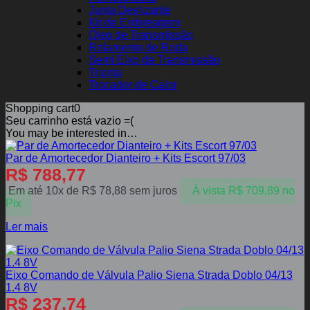
Junta Deslizante
Kit de Embreagem
Óleo de Transmissão
Rolamento de Roda
Semi Eixo da Transmissão
Trizeta
Trocador de Calor
Shopping cart
0
Seu carrinho está vazio =(
You may be interested in…
Par de Amortecedor Dianteiro + Kits Escort 97/03
R$
788,77
Em até 10x de
R$
78,88
sem juros
À vista
R$
709,89
no
Pix
Ler mais
Eixo Comando de Válvula Palio Siena Strada Doblo 04/13
1.4 8V
R$
237,74