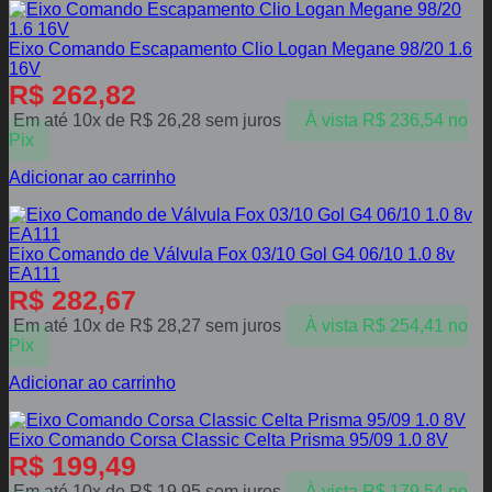
Eixo Comando Escapamento Clio Logan Megane 98/20 1.6
16V
R$
262,82
Em até 10x de
R$
26,28
sem juros
À vista
R$
236,54
no
Pix
Adicionar ao carrinho
Eixo Comando de Válvula Fox 03/10 Gol G4 06/10 1.0 8v
EA111
R$
282,67
Em até 10x de
R$
28,27
sem juros
À vista
R$
254,41
no
Pix
Adicionar ao carrinho
Eixo Comando Corsa Classic Celta Prisma 95/09 1.0 8V
R$
199,49
Em até 10x de
R$
19,95
sem juros
À vista
R$
179,54
no