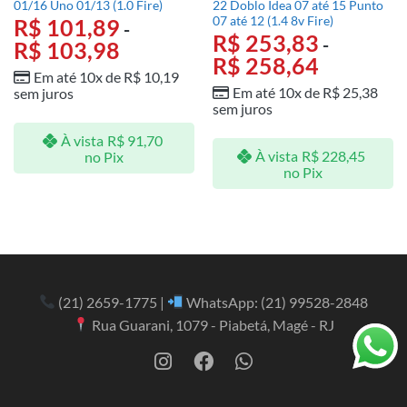
01/16 Uno 01/13 (1.0 Fire)
22 Doblo Idea 07 até 15 Punto
07 até 12 (1.4 8v Fire)
R$
101,89
-
R$
253,83
-
R$
103,98
R$
258,64
Em até 10x de
R$
10,19
Em até 10x de
R$
25,38
sem juros
sem juros
À vista
R$
91,70
À vista
R$
228,45
no Pix
no Pix
(21) 2659-1775
|
WhatsApp:
(21) 99528-2848
Rua Guarani, 1079 - Piabetá, Magé - RJ