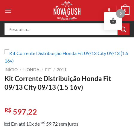
Skip
0
to
0
content
Pesquisar
por:
INÍCIO
/
HONDA
/
FIT
/
2011
Kit Corrente Distribuição Honda Fit
09/13 City 09/13 (1.5 16v)
R$
597,22
R$
Em até 10x de
59,72
sem juros