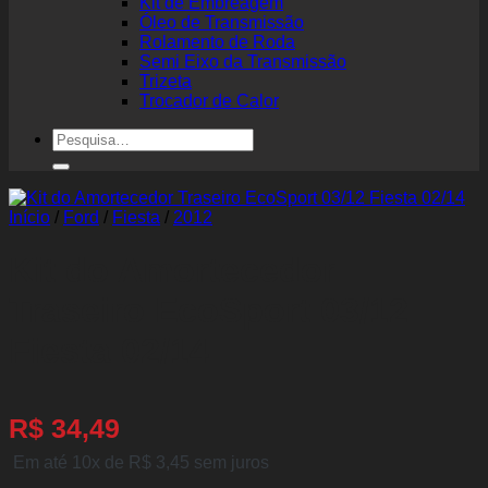
Kit de Embreagem
Óleo de Transmissão
Rolamento de Roda
Semi Eixo da Transmissão
Trizeta
Trocador de Calor
Pesquisar
por:
Início
/
Ford
/
Fiesta
/
2012
Kit do Amortecedor
Traseiro EcoSport 03/12
Fiesta 02/14
R$
34,49
Em até 10x de
R$
3,45
sem juros