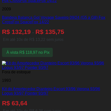
2009
Bandeja Balança Gol Voyage Saveiro 09/24 (G5 a G8) Fox
CrossFox SpaceFox 14/22
R$
132,19
R$
135,75
-
Em até 10x de
R$
13,22
sem juros
À vista
R$
118,97
no Pix
Fora de estoque
1993
Kit do Amortecedor Dianteiro Escort 93/96 Verona 93/96
Logus 93/97 Pointer 93/97
R$
63,64
Em até 10x de
R$
6,36
sem juros