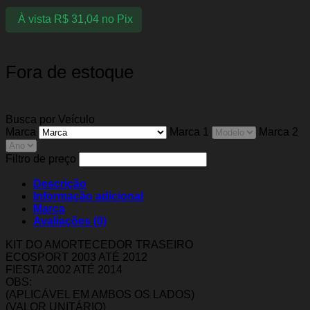
À vista
R$
31,04
no Pix
Fora de estoque
Busca por Veículo
Marca
Marca 1
Marca 2
Filtro de preço
Descrição
Informação adicional
Marca
Avaliações (0)
KIT DO AMORTECEDOR TRASEIRO
ECOSPORT 2003 ATÉ 2012
FIESTA 2002 ATÉ 2014
OBS:
(APLICÁVEL EM AMBOS OS LADOS)
(VALOR UNITÁRIO)