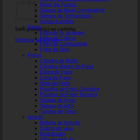
Motor de Partida
Sensor de Nível Combustível
Sensor de Temperatura
Sonda Lambda
Filtros
Sem produto(s) no carrinho.
Filtro de Ar do Motor
Filtro de Cabine
Retornar para a loja
Filtro de Combustível
Filtro de Óleo
Freios
Cilindro de Roda
Cilindro Mestre de Freio
Disco de Freio
Lona de Freio
Óleo de Freio
Pastilha de Freio Dianteiro
Pastilha de Freio Traseira
Sapata de Freio
Sensor do ABS
Tambor de Freio
Ignição
Bobina de Ignição
Cabos de Vela
Distribuidor
Vela de Ignição