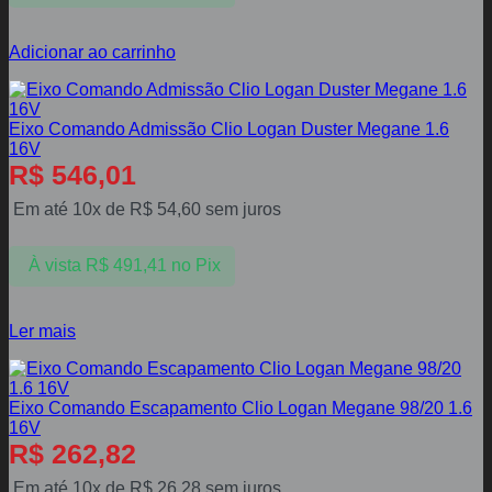
Adicionar ao carrinho
Eixo Comando Admissão Clio Logan Duster Megane 1.6
16V
R$
546,01
Em até 10x de
R$
54,60
sem juros
À vista
R$
491,41
no Pix
Ler mais
Eixo Comando Escapamento Clio Logan Megane 98/20 1.6
16V
R$
262,82
Em até 10x de
R$
26,28
sem juros