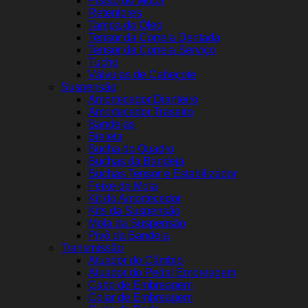
Pistão do Motor
Retentores
Tampa do Óleo
Tensor da Correia Dentada
Tensor da Correia Serviço
Tucho
Válvulas de Cabeçote
Suspensão
Amortecedor Dianteiro
Amortecedor Traseiro
Bandejas
Bieleta
Bucha do Quadro
Buchas da Bandeja
Buchas Tensor e Estabilizador
Feixe de Mola
Kit do Amortecedor
Kits da Suspensão
Mola da Suspensão
Pivô da Bandeja
Transmissão
Atuador do Câmbio
Atuador do Pedal Embreagem
Cabo de Embreagem
Colar de Embreagem