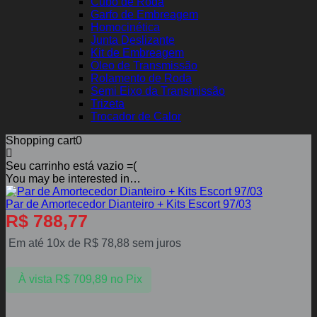
Cubo de Roda
Garfo de Embreagem
Homocinética
Junta Deslizante
Kit de Embreagem
Óleo de Transmissão
Rolamento de Roda
Semi Eixo da Transmissão
Trizeta
Trocador de Calor
Shopping cart
0
Seu carrinho está vazio =(
You may be interested in…
Par de Amortecedor Dianteiro + Kits Escort 97/03
R$
788,77
Em até 10x de
R$
78,88
sem juros
À vista
R$
709,89
no Pix