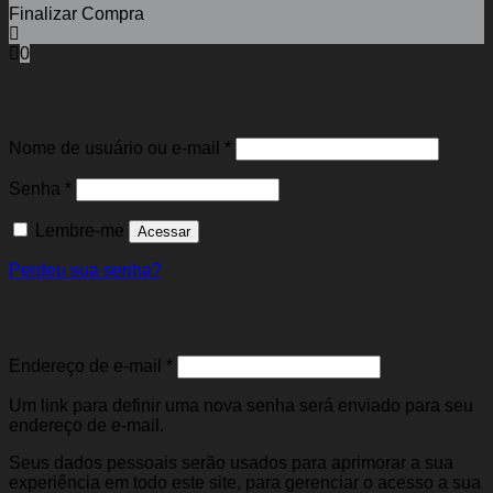
Finalizar Compra
0
Entrar
Obrigatório
Nome de usuário ou e-mail
*
Obrigatório
Senha
*
Lembre-me
Acessar
Perdeu sua senha?
Cadastre-se
Obrigatório
Endereço de e-mail
*
Um link para definir uma nova senha será enviado para seu
endereço de e-mail.
Seus dados pessoais serão usados para aprimorar a sua
experiência em todo este site, para gerenciar o acesso a sua