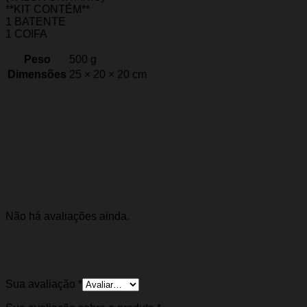
**KIT CONTÉM**
1 BATENTE
1 COIFA
Peso
500 g
Dimensões
25 × 20 × 20 cm
Marca
Mobensani
Avaliações
Não há avaliações ainda.
Seja o primeiro a avaliar “Kit do Amortecedor
Traseiro EcoSport 03/12 Fiesta 02/14”
Sua avaliação
*