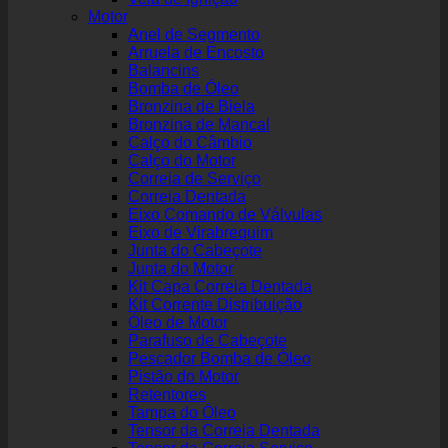
Motor
Anel de Segmento
Arruela de Encosto
Balancins
Bomba de Óleo
Bronzina de Biela
Bronzina de Mancal
Calço do Câmbio
Calço do Motor
Correia de Serviço
Correia Dentada
Eixo Comando de Válvulas
Eixo de Virabrequim
Junta do Cabeçote
Junta do Motor
Kit Capa Correia Dentada
Kit Corrente Distribuição
Óleo de Motor
Parafuso de Cabeçote
Pescador Bomba de Óleo
Pistão do Motor
Retentores
Tampa do Óleo
Tensor da Correia Dentada