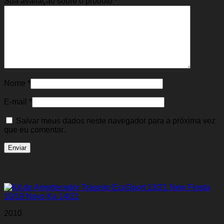
Sua avaliação sobre o produto
*
Nome
*
E-mail
*
Salvar meus dados neste navegador para a próxima vez
que eu comentar.
Produtos relacionados
2010