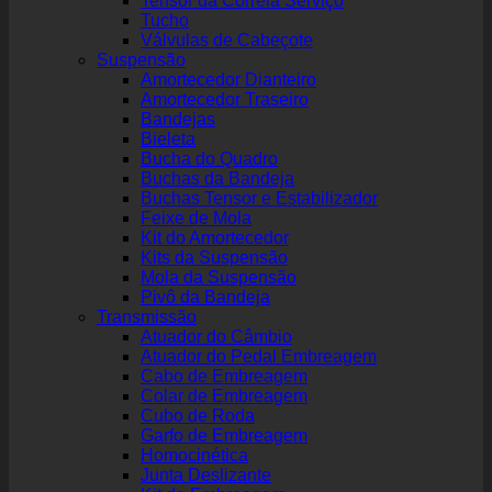
Tensor da Correia Serviço
Tucho
Válvulas de Cabeçote
Suspensão
Amortecedor Dianteiro
Amortecedor Traseiro
Bandejas
Bieleta
Bucha do Quadro
Buchas da Bandeja
Buchas Tensor e Estabilizador
Feixe de Mola
Kit do Amortecedor
Kits da Suspensão
Mola da Suspensão
Pivô da Bandeja
Transmissão
Atuador do Câmbio
Atuador do Pedal Embreagem
Cabo de Embreagem
Colar de Embreagem
Cubo de Roda
Garfo de Embreagem
Homocinética
Junta Deslizante