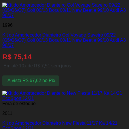
1996
Kit do Amortecedor Dianteiro Gol Voyage Saveiro 09/22
(G5/G6/G7) Golf 00/13 Bora 00/11 New Beetle 99/10 Audi A3
96/07
R$
75,14
Em até 10x de
R$
7,51
sem juros
À vista
R$
67,62
no Pix
Fora de estoque
2011
Kit do Amortecedor Dianteiro New Fiesta 11/17 Ka 14/21
EcoSport 12/21