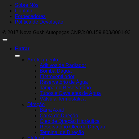
Sobre Nós
Contato
Fornecedores
Política de Devolução
© 2017 Nova Gush Autopeças CNPJ: 00.159.803/0001-93
Entrar
Arrefecimento
Aditivos de Radiador
Bomba Dágua
Eletroventilador
Reservatório de Água
Tampa do Reservatório
Tubos e Cavaletes de Água
Válvula Termostática
Direção
Barra Axial
Caixa de Direção
Óleo de Direção Hidráulica
Reservatório Óleo de Direção
Terminal de Direção
Elétrica