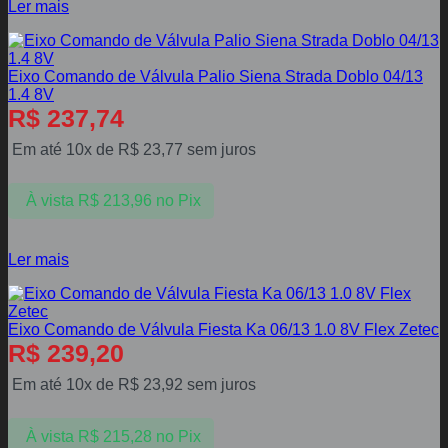
Ler mais
Eixo Comando de Válvula Palio Siena Strada Doblo 04/13
1.4 8V
R$
237,74
Em até 10x de
R$
23,77
sem juros
À vista
R$
213,96
no Pix
Ler mais
Eixo Comando de Válvula Fiesta Ka 06/13 1.0 8V Flex Zetec
R$
239,20
Em até 10x de
R$
23,92
sem juros
À vista
R$
215,28
no Pix