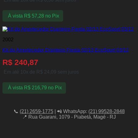
À vista
R$
57,28
no Pix
2002
Kit do Amortecedor Dianteiro Fiesta 02/13 EcoSport 03/12
R$
240,87
Em até 10x de
R$
24,09
sem juros
À vista
R$
216,79
no Pix
📞
(21) 2659-1775
| 📲 WhatsApp:
(21) 99528-2848
📍 Rua Guarani, 1079 - Piabetá, Magé - RJ