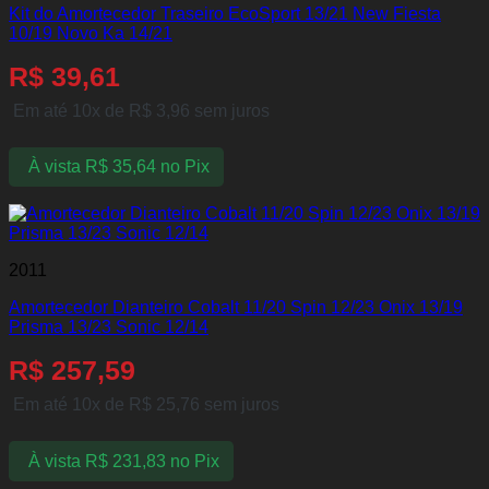
Kit do Amortecedor Traseiro EcoSport 13/21 New Fiesta
10/19 Novo Ka 14/21
R$
39,61
Em até 10x de
R$
3,96
sem juros
À vista
R$
35,64
no Pix
2011
Amortecedor Dianteiro Cobalt 11/20 Spin 12/23 Onix 13/19
Prisma 13/23 Sonic 12/14
R$
257,59
Em até 10x de
R$
25,76
sem juros
À vista
R$
231,83
no Pix