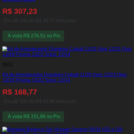
R$
307,23
Em até 10x de
R$
30,72
sem juros
À vista
R$
276,51
no Pix
2011
Kit do Amortecedor Dianteiro Cobalt 11/20 Spin 12/23 Onix
13/19 Prisma 13/22 Sonic 12/14
R$
168,77
Em até 10x de
R$
16,88
sem juros
À vista
R$
151,89
no Pix