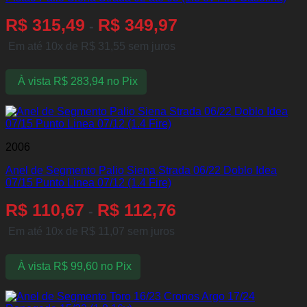
R$
315,49
R$
349,97
-
Em até 10x de
R$
31,55
sem juros
À vista
R$
283,94
no Pix
2006
Anel de Segmento Palio Siena Strada 06/22 Doblo Idea
07/15 Punto Linea 07/12 (1.4 Fire)
R$
110,67
R$
112,76
-
Em até 10x de
R$
11,07
sem juros
À vista
R$
99,60
no Pix