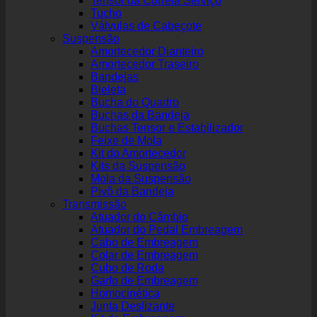
Tensor da Correia Serviço
Tucho
Válvulas de Cabeçote
Suspensão
Amortecedor Dianteiro
Amortecedor Traseiro
Bandejas
Bieleta
Bucha do Quadro
Buchas da Bandeja
Buchas Tensor e Estabilizador
Feixe de Mola
Kit do Amortecedor
Kits da Suspensão
Mola da Suspensão
Pivô da Bandeja
Transmissão
Atuador do Câmbio
Atuador do Pedal Embreagem
Cabo de Embreagem
Colar de Embreagem
Cubo de Roda
Garfo de Embreagem
Homocinética
Junta Deslizante