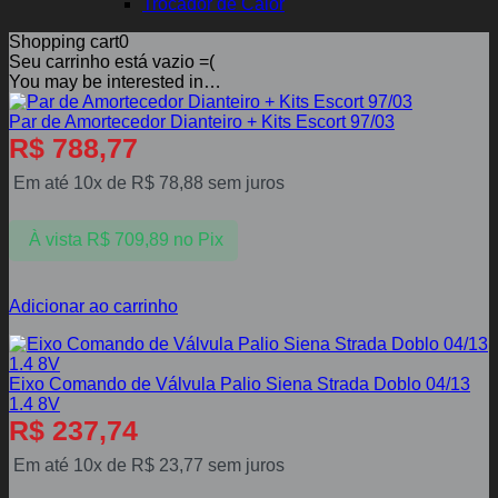
Trocador de Calor
Shopping cart
0
Seu carrinho está vazio =(
You may be interested in…
Par de Amortecedor Dianteiro + Kits Escort 97/03
R$
788,77
Em até 10x de
R$
78,88
sem juros
À vista
R$
709,89
no Pix
Adicionar ao carrinho
Eixo Comando de Válvula Palio Siena Strada Doblo 04/13
1.4 8V
R$
237,74
Em até 10x de
R$
23,77
sem juros