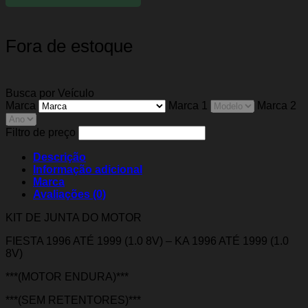
Fora de estoque
Busca por Veículo
Marca
Marca 1
Marca 2
Filtro de preço
Descrição
Informação adicional
Marca
Avaliações (0)
KIT DE JUNTA DO MOTOR
FIESTA 1996 ATÉ 1999 (1.0 8V) – KA 1996 ATÉ 1999 (1.0
8V)
***(MOTOR ENDURA)***
***(SEM RETENTORES)***