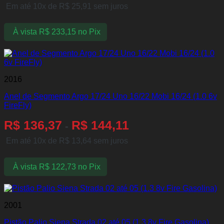
Em até 10x de
R$
25,91
sem juros
À vista
R$
233,15
no Pix
2016
Anel de Segmento Argo 17/24 Uno 16/22 Mobi 16/24 (1.0 6v
FireFly)
R$
136,37
R$
144,11
-
Em até 10x de
R$
13,64
sem juros
À vista
R$
122,73
no Pix
2001
Pistão Palio Siena Strada 02 até 05 (1.3 8v Fire Gasolina)