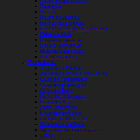
Amortecedor Traseiro
Bandejas
Bieleta
Bucha do Quadro
Buchas da Bandeja
Buchas Tensor e Estabilizador
Feixe de Mola
Kit do Amortecedor
Kits da Suspensão
Mola da Suspensão
Pivô da Bandeja
Transmissão
Atuador do Câmbio
Atuador do Pedal Embreagem
Cabo de Embreagem
Colar de Embreagem
Cubo de Roda
Garfo de Embreagem
Homocinética
Junta Deslizante
Kit de Embreagem
Óleo de Transmissão
Rolamento de Roda
Semi Eixo da Transmissão
Trizeta