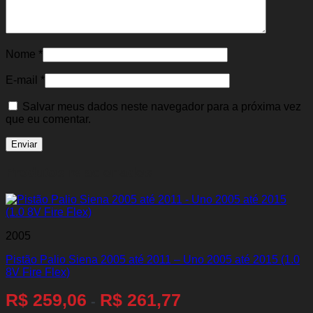
Nome
*
E-mail
*
Salvar meus dados neste navegador para a próxima vez
que eu comentar.
Produtos relacionados
2005
Pistão Palio Siena 2005 até 2011 – Uno 2005 até 2015 (1.0
8V Fire Flex)
R$
259,06
R$
261,77
-