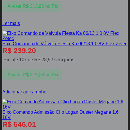
À vista
R$
213,96
no Pix
Ler mais
Eixo Comando de Válvula Fiesta Ka 06/13 1.0 8V Flex Zetec
R$
239,20
Em até 10x de
R$
23,92
sem juros
À vista
R$
215,28
no Pix
Adicionar ao carrinho
Eixo Comando Admissão Clio Logan Duster Megane 1.6
16V
R$
546,01