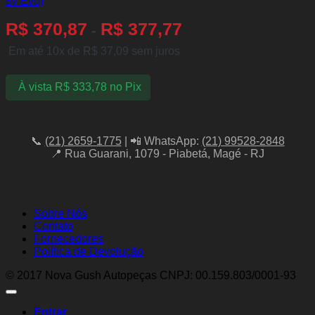
8v Evo)
R$
370,87
R$
377,77
-
Em até 10x de
R$
37,09
sem juros
À vista
R$
333,78
no Pix
📞
(21) 2659-1775
| 📲 WhatsApp:
(21) 99528-2848
📍 Rua Guarani, 1079 - Piabetá, Magé - RJ
Sobre Nós
Contato
Fornecedores
Política de Devolução
© 2017 Nova Gush Autopeças CNPJ: 00.159.803/0001-93
Entrar