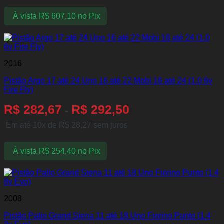
À vista
R$
607,10
no Pix
2016
Pistão Argo 17 até 24 Uno 16 até 22 Mobi 16 até 24 (1.0 6v
Fire Fly)
R$
282,67
R$
292,50
-
Em até 10x de
R$
28,27
sem juros
À vista
R$
254,40
no Pix
2008
Pistão Palio Grand Siena 11 até 18 Uno Fiorino Punto (1.4