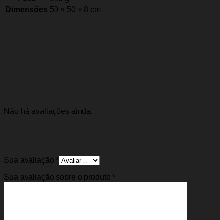
Dimensões
50 × 50 × 8 cm
Marca
Takao
Avaliações
Não há avaliações ainda.
Seja o primeiro a avaliar “Kit Junta do Motor
Fiesta Ka 96 até 99 (1.0 8v Endura)”
Sua avaliação
*
Sua avaliação sobre o produto
*