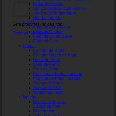
Motor de Partida
Sensor de Nível Combustível
Sensor de Temperatura
Sonda Lambda
Filtros
Sem produto(s) no carrinho.
Filtro de Ar do Motor
Filtro de Cabine
Retornar para a loja
Filtro de Combustível
Filtro de Óleo
Freios
Cilindro de Roda
Cilindro Mestre de Freio
Disco de Freio
Lona de Freio
Óleo de Freio
Pastilha de Freio Dianteiro
Pastilha de Freio Traseira
Sapata de Freio
Sensor do ABS
Tambor de Freio
Ignição
Bobina de Ignição
Cabos de Vela
Distribuidor
Vela de Ignição