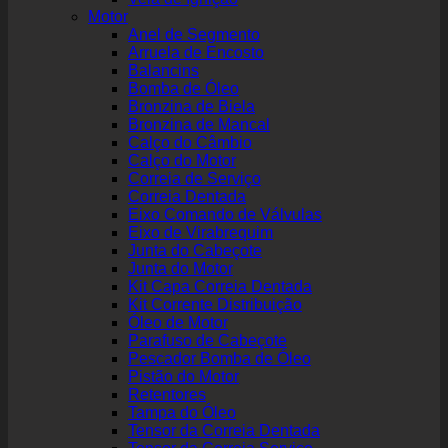
Motor
Anel de Segmento
Arruela de Encosto
Balancins
Bomba de Óleo
Bronzina de Biela
Bronzina de Mancal
Calço do Câmbio
Calço do Motor
Correia de Serviço
Correia Dentada
Eixo Comando de Válvulas
Eixo de Virabrequim
Junta do Cabeçote
Junta do Motor
Kit Capa Correia Dentada
Kit Corrente Distribuição
Óleo de Motor
Parafuso de Cabeçote
Pescador Bomba de Óleo
Pistão do Motor
Retentores
Tampa do Óleo
Tensor da Correia Dentada