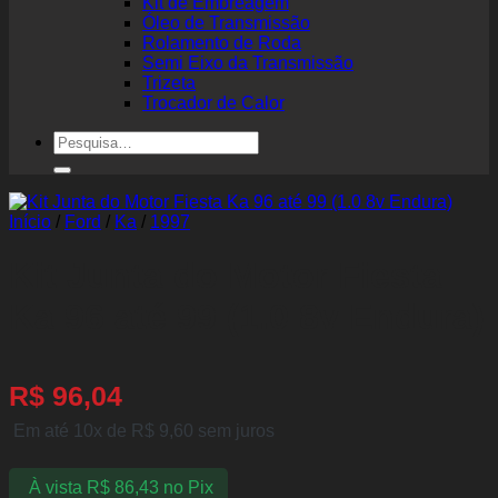
Kit de Embreagem
Óleo de Transmissão
Rolamento de Roda
Semi Eixo da Transmissão
Trizeta
Trocador de Calor
Pesquisar
por:
Início
/
Ford
/
Ka
/
1997
Kit Junta do Motor Fiesta
Ka 96 até 99 (1.0 8v Endura)
R$
96,04
Em até 10x de
R$
9,60
sem juros
À vista
R$
86,43
no Pix