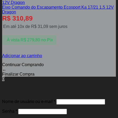
Eixo Comando do Escapamento Ecosport Ka 17/21 1.5 12V
Dragon
R$
310,89
Em até 10x de
R$
31,09
sem juros
À vista
R$
279,80
no Pix
Adicionar ao carrinho
Continuar Comprando
←
Finalizar Compra
0
Entrar
Obrigatório
Nome de usuário ou e-mail
*
Obrigatório
Senha
*