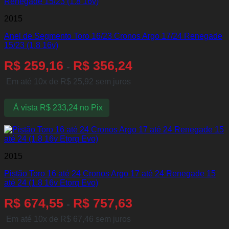
2015
Anel de Segmento Toro 16/23 Cronos Argo 17/24 Renegade
15/23 (1.8 16v)
R$
259,16
R$
356,24
-
Em até 10x de
R$
25,92
sem juros
À vista
R$
233,24
no Pix
2015
Pistão Toro 16 até 24 Cronos Argo 17 até 24 Renegade 15
até 24 (1.8 16v Etorq Evo)
R$
674,55
R$
757,63
-
Em até 10x de
R$
67,46
sem juros