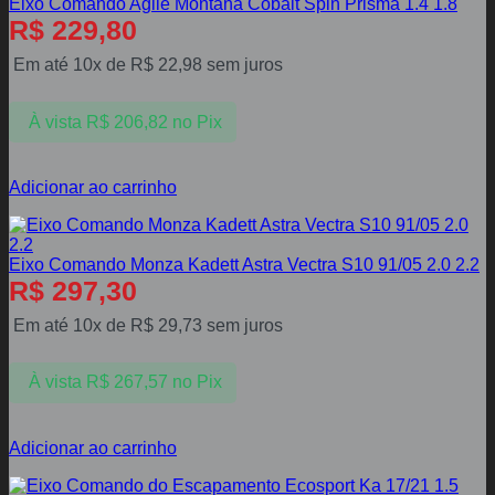
Eixo Comando Agile Montana Cobalt Spin Prisma 1.4 1.8
R$
229,80
Em até 10x de
R$
22,98
sem juros
À vista
R$
206,82
no Pix
Adicionar ao carrinho
Eixo Comando Monza Kadett Astra Vectra S10 91/05 2.0 2.2
R$
297,30
Em até 10x de
R$
29,73
sem juros
À vista
R$
267,57
no Pix
Adicionar ao carrinho