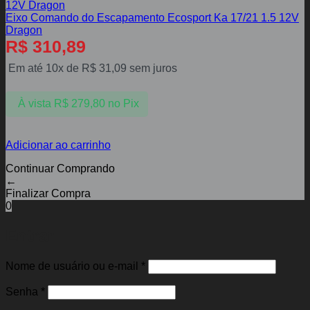
Eixo Comando do Escapamento Ecosport Ka 17/21 1.5 12V
Dragon
R$
310,89
Em até 10x de
R$
31,09
sem juros
À vista
R$
279,80
no Pix
Adicionar ao carrinho
Continuar Comprando
←
Finalizar Compra
0
Entrar
Obrigatório
Nome de usuário ou e-mail
*
Obrigatório
Senha
*