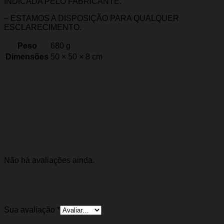
INDICADA PELO FABRICANTE.
– ESTAMOS A DISPOSIÇÃO PARA QUALQUER
ESCLARECIMENTO.
Peso
680 g
Dimensões
50 × 50 × 8 cm
Marca
Taranto
Avaliações
Não há avaliações ainda.
Seja o primeiro a avaliar “Kit Junta do Motor
Gol 97 até 02 (1.0 8v AT/MI)”
Sua avaliação
*