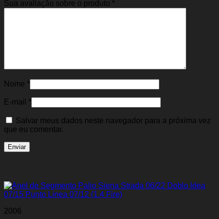
Sua avaliação sobre o produto
*
Nome
*
E-mail
*
Salvar meus dados neste navegador para a próxima vez
que eu comentar.
Produtos relacionados
2006