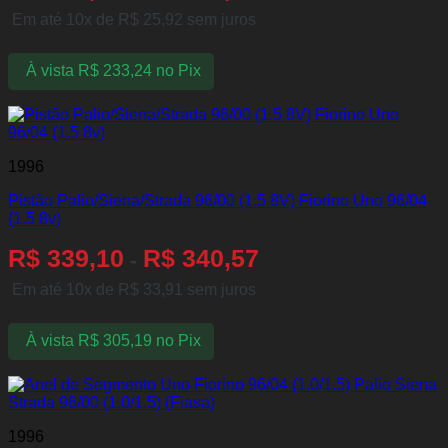
Em até 10x de
R$
25,92
sem juros
À vista
R$
233,24
no Pix
1996
Pistão Palio/Siena/Strada 96/00 (1.5 8V) Fiorino Uno 96/04
(1.5 8v)
R$
339,10
R$
340,57
-
Em até 10x de
R$
33,91
sem juros
À vista
R$
305,19
no Pix
1996