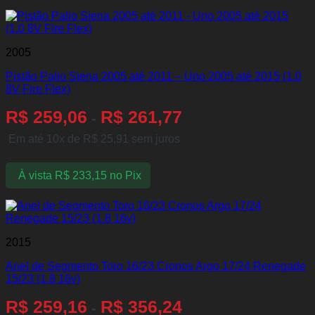
2005
Pistão Palio Siena 2005 até 2011 – Uno 2005 até 2015 (1.0
8V Fire Flex)
R$
259,06
R$
261,77
-
Em até 10x de
R$
25,91
sem juros
À vista
R$
233,15
no Pix
2015
Anel de Segmento Toro 16/23 Cronos Argo 17/24 Renegade
15/23 (1.8 16v)
R$
259,16
R$
356,24
-