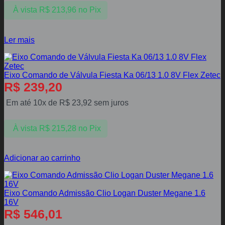
À vista
R$
213,96
no Pix
Ler mais
Eixo Comando de Válvula Fiesta Ka 06/13 1.0 8V Flex Zetec
R$
239,20
Em até 10x de
R$
23,92
sem juros
À vista
R$
215,28
no Pix
Adicionar ao carrinho
Eixo Comando Admissão Clio Logan Duster Megane 1.6
16V
R$
546,01