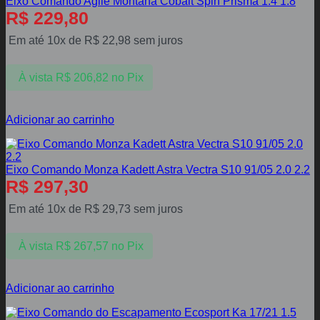
Eixo Comando Agile Montana Cobalt Spin Prisma 1.4 1.8
R$
229,80
Em até 10x de
R$
22,98
sem juros
À vista
R$
206,82
no Pix
Adicionar ao carrinho
Eixo Comando Monza Kadett Astra Vectra S10 91/05 2.0 2.2
R$
297,30
Em até 10x de
R$
29,73
sem juros
À vista
R$
267,57
no Pix
Adicionar ao carrinho