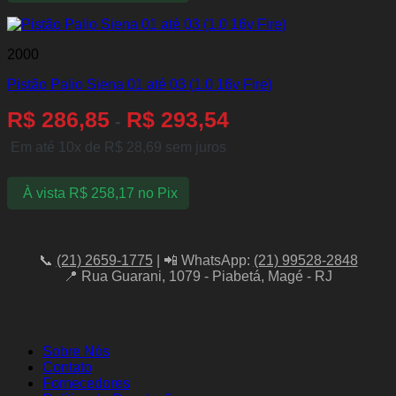
2000
Pistão Palio Siena 01 até 03 (1.0 16v Fire)
R$
286,85
R$
293,54
-
Em até 10x de
R$
28,69
sem juros
À vista
R$
258,17
no Pix
📞
(21) 2659-1775
| 📲 WhatsApp:
(21) 99528-2848
📍 Rua Guarani, 1079 - Piabetá, Magé - RJ
Sobre Nós
Contato
Fornecedores