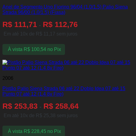
Anel de Segmento Uno Fiorino 96/04 (1.0/1.5) Palio Siena
Strada 96/00 (1.0/1.5) (Fiasa)
R$
111,71
R$
112,76
-
Em até 10x de
R$
11,17
sem juros
À vista
R$
100,54
no Pix
2006
Pistão Palio Siena Strada 06 até 22 Doblo Idea 07 até 15
Punto 07 até 12 (1.4 8v Fire)
R$
253,83
R$
258,64
-
Em até 10x de
R$
25,38
sem juros
À vista
R$
228,45
no Pix