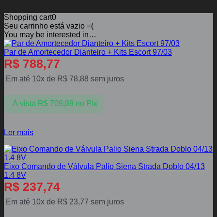
Shopping cart
0
Seu carrinho está vazio =(
You may be interested in…
Par de Amortecedor Dianteiro + Kits Escort 97/03
R$
788,77
Em até 10x de
R$
78,88
sem juros
À vista
R$
709,89
no Pix
Ler mais
Eixo Comando de Válvula Palio Siena Strada Doblo 04/13
1.4 8V
R$
237,74
Em até 10x de
R$
23,77
sem juros