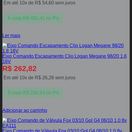
Em até 10x de
R$
54,60
sem juros
À vista
R$
491,41
no Pix
Ler mais
Eixo Comando Escapamento Clio Logan Megane 98/20 1.6
16V
R$
262,82
Em até 10x de
R$
26,28
sem juros
À vista
R$
236,54
no Pix
Adicionar ao carrinho
Eixo Comando de Válvula Fox 03/10 Gol G4 06/10 1.0 8v