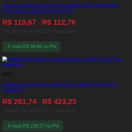
Anel de Segmento Palio Siena Strada 06/22 Doblo Idea
07/15 Punto Linea 07/12 (1.4 Fire)
R$
110,67
R$
112,76
-
Em até 10x de
R$
11,07
sem juros
À vista
R$
99,60
no Pix
2001
Pistão Palio Siena 01 até 06 Uno 01 até 05 (1.0 8v Fire
Gasolina)
R$
251,74
R$
423,23
-
Em até 10x de
R$
25,17
sem juros
À vista
R$
226,57
no Pix