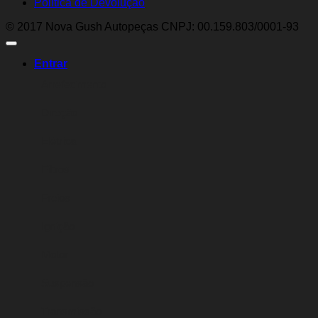
Política de Devolução
© 2017 Nova Gush Autopeças CNPJ: 00.159.803/0001-93
Entrar
Arrefecimento
Direção
Elétrica
Filtros
Freios
Ignição
Motor
Suspensão
Transmissão