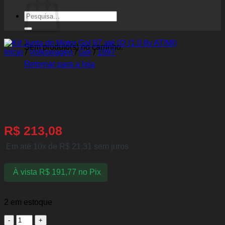
Pesquisar
por:
Sem produto(s) no carrinho.
Início
/
Volkswagen
/
Gol
/
1997
Retornar para a loja
Kit Junta do Motor Gol 97
até 02 (1.0 8v AT/MI)
R$
213,08
Em até 10x de
R$
21,31
sem juros
À vista
R$
191,77
no Pix
2 em estoque
Kit