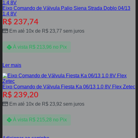
Eixo Comando de Válvula Palio Siena Strada Doblo 04/13
1.4 8V
R$
237,74
Em até 10x de
R$
23,77
sem juros
À vista
R$
213,96
no Pix
Ler mais
Eixo Comando de Válvula Fiesta Ka 06/13 1.0 8V Flex Zetec
R$
239,20
Em até 10x de
R$
23,92
sem juros
À vista
R$
215,28
no Pix