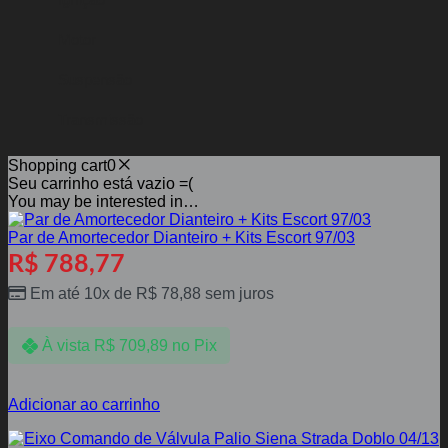
Motor
Suspensão
Transmissão
Shopping cart
0
Seu carrinho está vazio =(
You may be interested in…
Par de Amortecedor Dianteiro + Kits Escort 97/03
R$
788,77
Em até 10x de
R$
78,88
sem juros
À vista
R$
709,89
no Pix
Adicionar ao carrinho