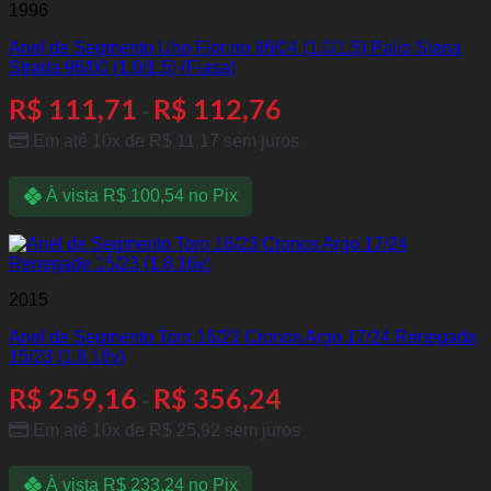
1996
Anel de Segmento Uno Fiorino 96/04 (1.0/1.5) Palio Siena
Strada 96/00 (1.0/1.5) (Fiasa)
R$
111,71
R$
112,76
-
Em até 10x de
R$
11,17
sem juros
À vista
R$
100,54
no Pix
2015
Anel de Segmento Toro 16/23 Cronos Argo 17/24 Renegade
15/23 (1.8 16v)
R$
259,16
R$
356,24
-
Em até 10x de
R$
25,92
sem juros
À vista
R$
233,24
no Pix