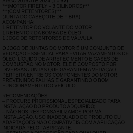
ARGO 2016 ATÉ 2024 (1.0 6V)
***(MOTOR FIREFLY – 3 CILINDROS)***
***(COM RETENTORES)***
(JUNTA DO CABEÇOTE DE FIBRA)
ACOMPANHA:
1 RETENTOR DO VOLANTE DO MOTOR
1 RETENTOR DA BOMBA DE ÓLEO
1 JOGO DE RETENTORES DE VÁLVULA
O JOGO DE JUNTAS DO MOTOR É UM CONJUNTO DE
VEDAÇÃO ESSENCIAL PARA EVITAR VAZAMENTOS DE
ÓLEO, LÍQUIDO DE ARREFECIMENTO E GASES DE
COMBUSTÃO NO MOTOR. ELE É COMPOSTO POR
DIVERSAS JUNTAS QUE GARANTEM A VEDAÇÃO
PERFEITA ENTRE OS COMPONENTES DO MOTOR,
PREVENINDO FALHAS E GARANTINDO O BOM
FUNCIONAMENTO DO VEÍCULO.
RECOMENDAÇÕES:
– PROCURE PROFISSIONAL ESPECIALIZADO PARA
INSTALAÇÃO DO PRODUTO ADQUIRIDO;
– NÃO NOS RESPONSABILIZAMOS POR MÁ
INSTALAÇÃO, USO INADEQUADO DO PRODUTO OU
ADAPTAÇÕES NÃO COMPATÍVEIS COM A APLICAÇÃO
INDICADA PELO FABRICANTE.