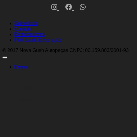
Sobre Nós
Contato
Fornecedores
Política de Devolução
© 2017 Nova Gush Autopeças CNPJ: 00.159.803/0001-93
Entrar
Arrefecimento
Direção
Elétrica
Filtros
Freios
Ignição