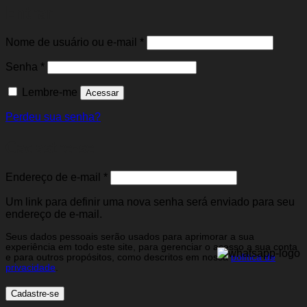
Entrar
Obrigatório
Nome de usuário ou e-mail
*
Obrigatório
Senha
*
Lembre-me
Acessar
Perdeu sua senha?
Cadastre-se
Obrigatório
Endereço de e-mail
*
Um link para definir uma nova senha será enviado para seu
endereço de e-mail.
Seus dados pessoais serão usados para aprimorar a sua
experiência em todo este site, para gerenciar o acesso a sua conta
e para outros propósitos, como descritos em nossa
política de
privacidade
.
Cadastre-se