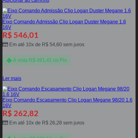
Adicionar ao carrinho
Eixo Comando Admissão Clio Logan Duster Megane 1.6
16V
R$
546,01
Em até 10x de
R$
54,60
sem juros
À vista
R$
491,41
no Pix
Ler mais
Eixo Comando Escapamento Clio Logan Megane 98/20 1.6
16V
R$
262,82
Em até 10x de
R$
26,28
sem juros