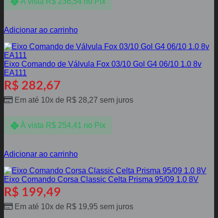
À vista
R$
236,54
no Pix
Adicionar ao carrinho
Eixo Comando de Válvula Fox 03/10 Gol G4 06/10 1.0 8v
EA111
R$
282,67
Em até 10x de
R$
28,27
sem juros
À vista
R$
254,41
no Pix
Adicionar ao carrinho
Eixo Comando Corsa Classic Celta Prisma 95/09 1.0 8V
R$
199,49
Em até 10x de
R$
19,95
sem juros