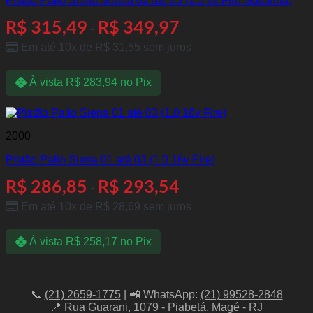
Pistão Palio Siena Strada 02 até 05 (1.3 8v Fire Gasolina)
R$
315,49
R$
349,97
-
Em até 10x de
R$
31,55
sem juros
À vista
R$
283,94
no Pix
2000
Pistão Palio Siena 01 até 03 (1.0 16v Fire)
R$
286,85
R$
293,54
-
Em até 10x de
R$
28,69
sem juros
À vista
R$
258,17
no Pix
📞
(21) 2659-1775
| 📲 WhatsApp:
(21) 99528-2848
📍 Rua Guarani, 1079 - Piabetá, Magé - RJ