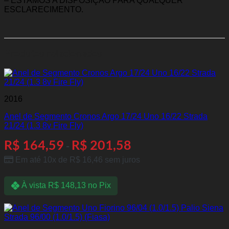
– ESTAMOS A DISPOSIÇÃO PARA QUALQUER
ESCLARECIMENTO.
Produtos relacionados
2016
Anel de Segmento Cronos Argo 17/24 Uno 16/22 Strada
21/24 (1.3 8v Fire Fly)
R$
164,59
R$
201,58
-
Em até 10x de
R$
16,46
sem juros
À vista
R$
148,13
no Pix