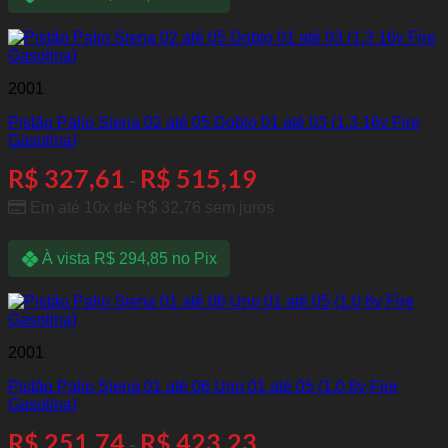
2001
Pistão Palio Siena 02 até 05 Doblo 01 até 03 (1.3 16v Fire
Gasolina)
R$
327,61
R$
515,19
-
Em até 10x de
R$
32,76
sem juros
À vista
R$
294,85
no Pix
2001
Pistão Palio Siena 01 até 06 Uno 01 até 05 (1.0 8v Fire
Gasolina)
R$
251,74
R$
423,23
-