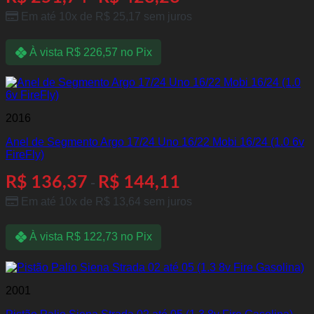
Em até 10x de
R$
25,17
sem juros
À vista
R$
226,57
no Pix
2016
Anel de Segmento Argo 17/24 Uno 16/22 Mobi 16/24 (1.0 6v
FireFly)
R$
136,37
R$
144,11
-
Em até 10x de
R$
13,64
sem juros
À vista
R$
122,73
no Pix
2001