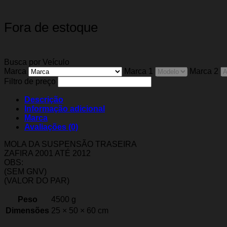
Fora de estoque
Busca por Veículo
Marca
Marca 1
Marca 2
Filtro de preço
Descrição
Informação adicional
Marca
Avaliações (0)
MOLA DA SUSPENSÃO TRASEIRA
ZAFIRA 2001 ATÉ 2012
OBS:
(SEM GNV)
(VALOR DO PAR)
Peso
4500 g
Dimensões
25 × 50 × 60 cm