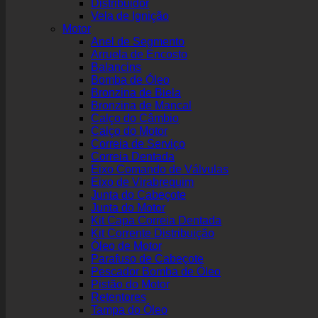
Distribuidor
Vela de Ignição
Motor
Anel de Segmento
Arruela de Encosto
Balancins
Bomba de Óleo
Bronzina de Biela
Bronzina de Mancal
Calço do Câmbio
Calço do Motor
Correia de Serviço
Correia Dentada
Eixo Comando de Válvulas
Eixo de Virabrequim
Junta do Cabeçote
Junta do Motor
Kit Capa Correia Dentada
Kit Corrente Distribuição
Óleo de Motor
Parafuso de Cabeçote
Pescador Bomba de Óleo
Pistão do Motor
Retentores
Tampa do Óleo