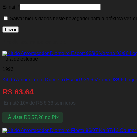
E-mail
*
Salvar meus dados neste navegador para a próxima vez q
Produtos relacionados
Fora de estoque
1993
Kit do Amortecedor Dianteiro Escort 93/96 Verona 93/96 Logu
R$
63,64
Em até 10x de
R$
6,36
sem juros
À vista
R$
57,28
no Pix