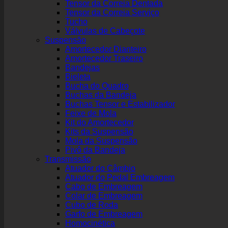
Tensor da Correia Dentada
Tensor da Correia Serviço
Tucho
Válvulas de Cabeçote
Suspensão
Amortecedor Dianteiro
Amortecedor Traseiro
Bandejas
Bieleta
Bucha do Quadro
Buchas da Bandeja
Buchas Tensor e Estabilizador
Feixe de Mola
Kit do Amortecedor
Kits da Suspensão
Mola da Suspensão
Pivô da Bandeja
Transmissão
Atuador do Câmbio
Atuador do Pedal Embreagem
Cabo de Embreagem
Colar de Embreagem
Cubo de Roda
Garfo de Embreagem
Homocinética