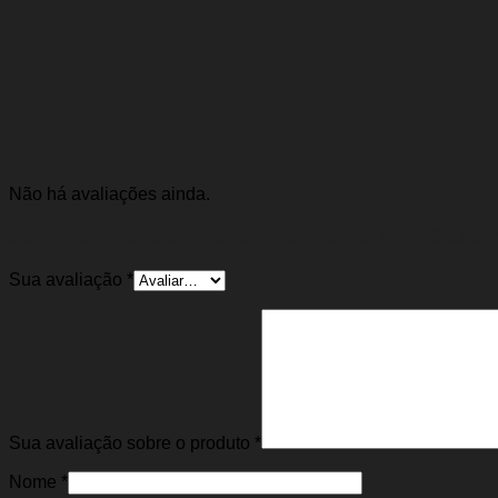
Marca
Tigre
Avaliações
Não há avaliações ainda.
Seja o primeiro a avaliar “Par de mola da Suspe
Sua avaliação
*
Sua avaliação sobre o produto
*
Nome
*