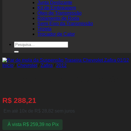
Junta Deslizante
Kit de Embreagem
Óleo de Transmissão
Rolamento de Roda
Semi Eixo da Transmissão
Trizeta
Trocador de Calor
Pesquisar
por:
Início
/
Chevrolet
/
Zafira
/
2012
Par de mola da Suspensão Tr
R$
288,21
Em até 10x de
R$
28,82
sem juros
À vista
R$
259,39
no Pix