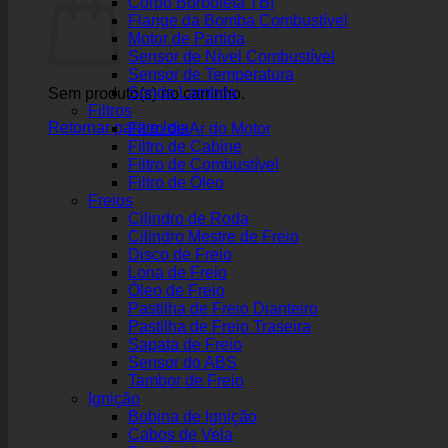
Corpo Borboleta TBI
Flange da Bomba Combustível
Motor de Partida
Sensor de Nível Combustível
Sensor de Temperatura
Sonda Lambda
Sem produto(s) no carrinho.
Filtros
Retornar para a loja
Filtro de Ar do Motor
Filtro de Cabine
Filtro de Combustível
Filtro de Óleo
Freios
Cilindro de Roda
Cilindro Mestre de Freio
Disco de Freio
Lona de Freio
Óleo de Freio
Pastilha de Freio Dianteiro
Pastilha de Freio Traseira
Sapata de Freio
Sensor do ABS
Tambor de Freio
Ignição
Bobina de Ignição
Cabos de Vela