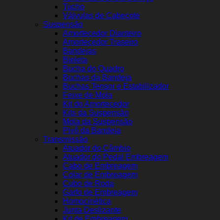
Tucho
Válvulas de Cabeçote
Suspensão
Amortecedor Dianteiro
Amortecedor Traseiro
Bandejas
Bieleta
Bucha do Quadro
Buchas da Bandeja
Buchas Tensor e Estabilizador
Feixe de Mola
Kit do Amortecedor
Kits da Suspensão
Mola da Suspensão
Pivô da Bandeja
Transmissão
Atuador do Câmbio
Atuador do Pedal Embreagem
Cabo de Embreagem
Colar de Embreagem
Cubo de Roda
Garfo de Embreagem
Homocinética
Junta Deslizante
Kit de Embreagem