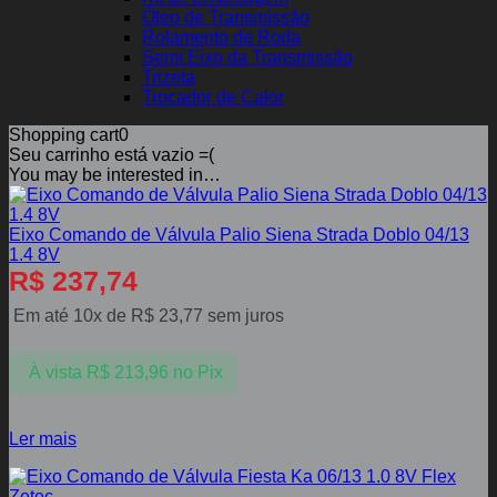
Óleo de Transmissão
Rolamento de Roda
Semi Eixo da Transmissão
Trizeta
Trocador de Calor
Shopping cart
0
Seu carrinho está vazio =(
You may be interested in…
Eixo Comando de Válvula Palio Siena Strada Doblo 04/13
1.4 8V
R$
237,74
Em até 10x de
R$
23,77
sem juros
À vista
R$
213,96
no Pix
Ler mais