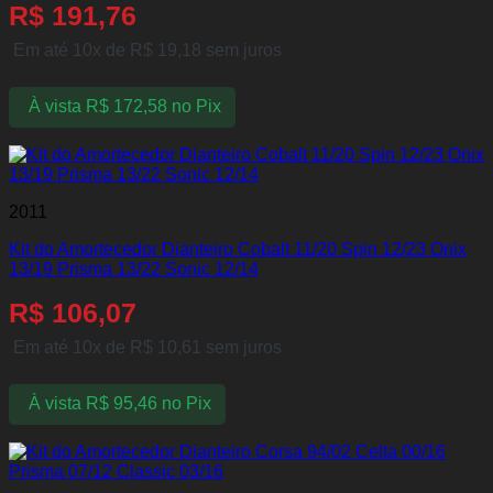
R$
191,76
Em até 10x de
R$
19,18
sem juros
À vista
R$
172,58
no Pix
2011
Kit do Amortecedor Dianteiro Cobalt 11/20 Spin 12/23 Onix
13/19 Prisma 13/22 Sonic 12/14
R$
106,07
Em até 10x de
R$
10,61
sem juros
À vista
R$
95,46
no Pix