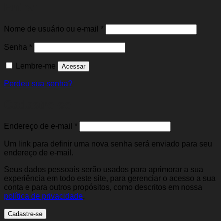
Entrar
Obrigatório
Nome de usuário ou e-mail
*
Obrigatório
Senha
*
Lembre-me
Acessar
Perdeu sua senha?
Cadastre-se
Obrigatório
Endereço de e-mail
*
Um link para definir uma nova senha será enviado para seu
endereço de e-mail.
Seus dados pessoais serão usados para aprimorar a sua
experiência em todo este site, para gerenciar o acesso a sua
conta e para outros propósitos, como descritos em nossa
política de privacidade
.
Cadastre-se