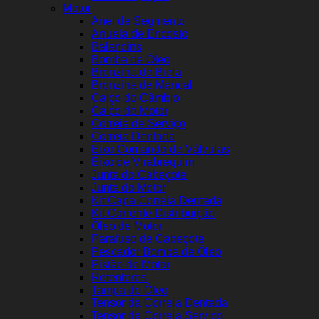
Motor
Anel de Segmento
Arruela de Encosto
Balancins
Bomba de Óleo
Bronzina de Biela
Bronzina de Mancal
Calço do Câmbio
Calço do Motor
Correia de Serviço
Correia Dentada
Eixo Comando de Válvulas
Eixo de Virabrequim
Junta do Cabeçote
Junta do Motor
Kit Capa Correia Dentada
Kit Corrente Distribuição
Óleo de Motor
Parafuso de Cabeçote
Pescador Bomba de Óleo
Pistão do Motor
Retentores
Tampa do Óleo
Tensor da Correia Dentada
Tensor da Correia Serviço