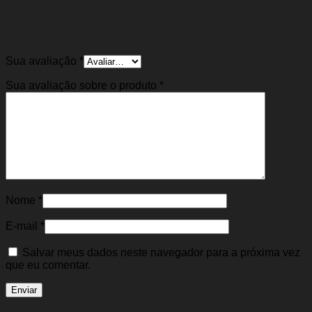
Seja o primeiro a avaliar “Par de mola da
Suspensão Traseira Ford Fiesta 03/12”
Sua avaliação
*
Sua avaliação sobre o produto
*
Nome
*
E-mail
*
Salvar meus dados neste navegador para a próxima vez
que eu comentar.