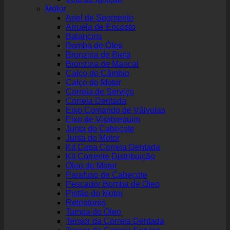
Motor
Anel de Segmento
Arruela de Encosto
Balancins
Bomba de Óleo
Bronzina de Biela
Bronzina de Mancal
Calço do Câmbio
Calço do Motor
Correia de Serviço
Correia Dentada
Eixo Comando de Válvulas
Eixo de Virabrequim
Junta do Cabeçote
Junta do Motor
Kit Capa Correia Dentada
Kit Corrente Distribuição
Óleo de Motor
Parafuso de Cabeçote
Pescador Bomba de Óleo
Pistão do Motor
Retentores
Tampa do Óleo
Tensor da Correia Dentada