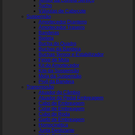
Tensor da Correia Serviço
Tucho
Válvulas de Cabeçote
Suspensão
Amortecedor Dianteiro
Amortecedor Traseiro
Bandejas
Bieleta
Bucha do Quadro
Buchas da Bandeja
Buchas Tensor e Estabilizador
Feixe de Mola
Kit do Amortecedor
Kits da Suspensão
Mola da Suspensão
Pivô da Bandeja
Transmissão
Atuador do Câmbio
Atuador do Pedal Embreagem
Cabo de Embreagem
Colar de Embreagem
Cubo de Roda
Garfo de Embreagem
Homocinética
Junta Deslizante