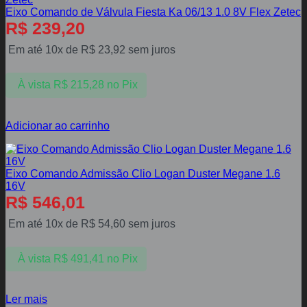
Eixo Comando de Válvula Fiesta Ka 06/13 1.0 8V Flex Zetec
R$
239,20
Em até 10x de
R$
23,92
sem juros
À vista
R$
215,28
no Pix
Adicionar ao carrinho
Eixo Comando Admissão Clio Logan Duster Megane 1.6
16V
R$
546,01
Em até 10x de
R$
54,60
sem juros
À vista
R$
491,41
no Pix
Ler mais