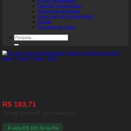
Kit de Embreagem
Óleo de Transmissão
Rolamento de Roda
Semi Eixo da Transmissão
Trizeta
Trocador de Calor
Pesquisar
por:
Início
/
Ford
/
Fiesta
/
2004
Par de mola da Suspensão
Traseira Ford Fiesta 03/12
R$
183,71
Em até 10x de
R$
18,37
sem juros
À vista
R$
165,34
no Pix