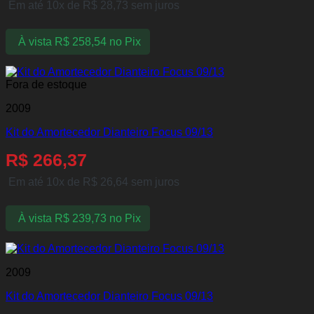
Em até 10x de
R$
28,73
sem juros
À vista
R$
258,54
no Pix
Fora de estoque
2009
Kit do Amortecedor Dianteiro Focus 09/13
R$
266,37
Em até 10x de
R$
26,64
sem juros
À vista
R$
239,73
no Pix
2009
Kit do Amortecedor Dianteiro Focus 09/13