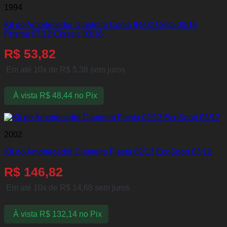
1994
Kit do Amortecedor Dianteiro Corsa 94/02 Celta 00/16
Prisma 07/12 Classic 03/16
R$
53,82
Em até 10x de
R$
5,38
sem juros
À vista
R$
48,44
no Pix
2002
Kit do Amortecedor Dianteiro Fiesta 02/13 EcoSport 03/12
R$
146,82
Em até 10x de
R$
14,68
sem juros
À vista
R$
132,14
no Pix