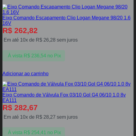
Eixo Comando Escapamento Clio Logan Megane 98/20 1.6
16V
R$
262,82
Em até 10x de
R$
26,28
sem juros
À vista
R$
236,54
no Pix
Adicionar ao carrinho
Eixo Comando de Válvula Fox 03/10 Gol G4 06/10 1.0 8v
EA111
R$
282,67
Em até 10x de
R$
28,27
sem juros
À vista
R$
254,41
no Pix