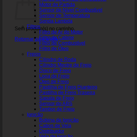
Motor de Partida
Sensor de Nível Combustível
Sensor de Temperatura
Sonda Lambda
Filtros
Sem produto(s) no carrinho.
Filtro de Ar do Motor
Filtro de Cabine
Retornar para a loja
Filtro de Combustível
Filtro de Óleo
Freios
Cilindro de Roda
Cilindro Mestre de Freio
Disco de Freio
Lona de Freio
Óleo de Freio
Pastilha de Freio Dianteiro
Pastilha de Freio Traseira
Sapata de Freio
Sensor do ABS
Tambor de Freio
Ignição
Bobina de Ignição
Cabos de Vela
Distribuidor
Vela de Ignição