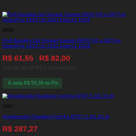
Produtos relacionados
2009
Pivô Bandeja Gol Voyage Saveiro 09/24 (G5 a G8) Fox
SpaceFox 14/22 Up 14/21 Audi A1 10/18
R$
61,55
R$
82,00
-
Em até 10x de
R$
6,15
sem juros
À vista
R$
55,39
no Pix
1997
Amortecedor Dianteiro Ford Ka 97/07 (1.0/1.3/1.6)
R$
287,27