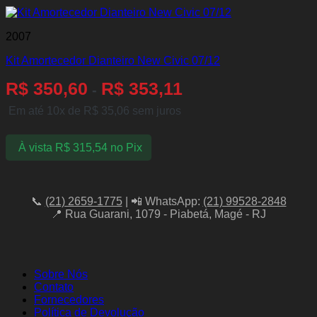
2007
Kit Amortecedor Dianteiro New Civic 07/12
R$
350,60
R$
353,11
-
Em até 10x de
R$
35,06
sem juros
À vista
R$
315,54
no Pix
📞
(21) 2659-1775
| 📲 WhatsApp:
(21) 99528-2848
📍 Rua Guarani, 1079 - Piabetá, Magé - RJ
Sobre Nós
Contato
Fornecedores
Política de Devolução