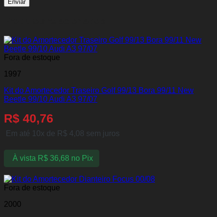
Produtos relacionados
Fora de estoque
1997
Kit do Amortecedor Traseiro Golf 99/13 Bora 99/11 New
Beetle 99/10 Audi A3 97/07
R$
40,76
Em até 10x de
R$
4,08
sem juros
À vista
R$
36,68
no Pix
Fora de estoque
2000