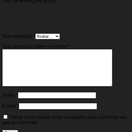
Não há avaliações ainda.
Seja o primeiro a avaliar “Par de mola da
Suspensão Traseira Parati 95/12 Voyage 09/22
(GNV)”
Sua avaliação
*
Sua avaliação sobre o produto
*
Nome
*
E-mail
*
Salvar meus dados neste navegador para a próxima vez
que eu comentar.