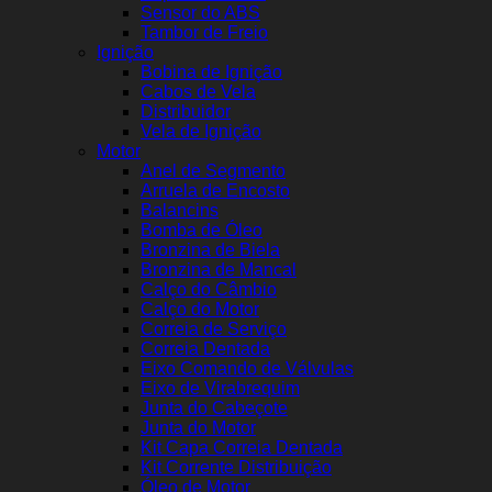
Sensor do ABS
Tambor de Freio
Ignição
Bobina de Ignição
Cabos de Vela
Distribuidor
Vela de Ignição
Motor
Anel de Segmento
Arruela de Encosto
Balancins
Bomba de Óleo
Bronzina de Biela
Bronzina de Mancal
Calço do Câmbio
Calço do Motor
Correia de Serviço
Correia Dentada
Eixo Comando de Válvulas
Eixo de Virabrequim
Junta do Cabeçote
Junta do Motor
Kit Capa Correia Dentada
Kit Corrente Distribuição
Óleo de Motor