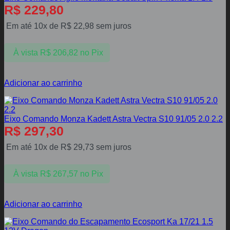
R$
229,80
Em até 10x de
R$
22,98
sem juros
À vista
R$
206,82
no Pix
Adicionar ao carrinho
Eixo Comando Monza Kadett Astra Vectra S10 91/05 2.0 2.2
R$
297,30
Em até 10x de
R$
29,73
sem juros
À vista
R$
267,57
no Pix
Adicionar ao carrinho