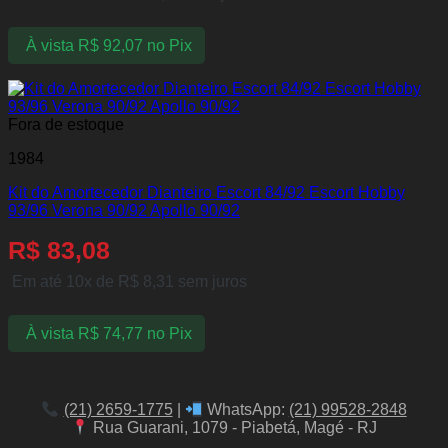
À vista
R$
92,07
no Pix
Fora de estoque
1984
Kit do Amortecedor Dianteiro Escort 84/92 Escort Hobby
93/96 Verona 90/92 Apollo 90/92
R$
83,08
Em até 10x de
R$
8,31
sem juros
À vista
R$
74,77
no Pix
(21) 2659-1775
|
WhatsApp:
(21) 99528-2848
Rua Guarani, 1079 - Piabetá, Magé - RJ