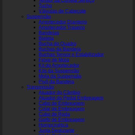
Tensor da Correia Serviço
Tucho
Válvulas de Cabeçote
Suspensão
Amortecedor Dianteiro
Amortecedor Traseiro
Bandejas
Bieleta
Bucha do Quadro
Buchas da Bandeja
Buchas Tensor e Estabilizador
Feixe de Mola
Kit do Amortecedor
Kits da Suspensão
Mola da Suspensão
Pivô da Bandeja
Transmissão
Atuador do Câmbio
Atuador do Pedal Embreagem
Cabo de Embreagem
Colar de Embreagem
Cubo de Roda
Garfo de Embreagem
Homocinética
Junta Deslizante