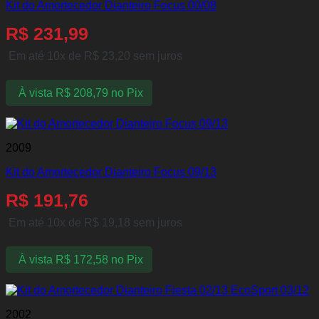
Kit do Amortecedor Dianteiro Focus 00/08
R$
231,99
Em até 10x de
R$
23,20
sem juros
À vista
R$
208,79
no Pix
2009
Kit do Amortecedor Dianteiro Focus 09/13
R$
191,76
Em até 10x de
R$
19,18
sem juros
À vista
R$
172,58
no Pix
2002