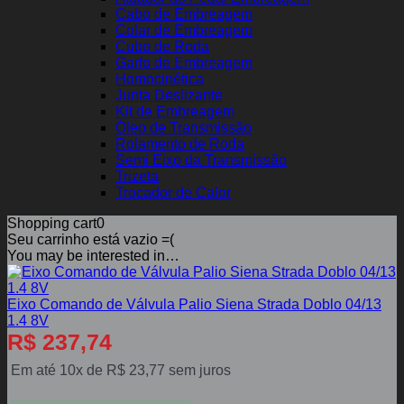
Cabo de Embreagem
Colar de Embreagem
Cubo de Roda
Garfo de Embreagem
Homocinética
Junta Deslizante
Kit de Embreagem
Óleo de Transmissão
Rolamento de Roda
Semi Eixo da Transmissão
Trizeta
Trocador de Calor
Shopping cart
0
Seu carrinho está vazio =(
You may be interested in…
Eixo Comando de Válvula Palio Siena Strada Doblo 04/13
1.4 8V
R$
237,74
Em até 10x de
R$
23,77
sem juros