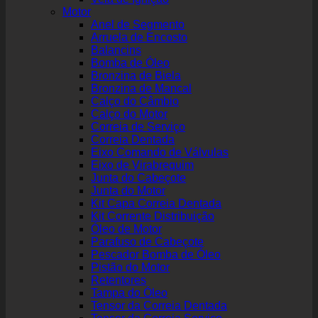
Motor
Anel de Segmento
Arruela de Encosto
Balancins
Bomba de Óleo
Bronzina de Biela
Bronzina de Mancal
Calço do Câmbio
Calço do Motor
Correia de Serviço
Correia Dentada
Eixo Comando de Válvulas
Eixo de Virabrequim
Junta do Cabeçote
Junta do Motor
Kit Capa Correia Dentada
Kit Corrente Distribuição
Óleo de Motor
Parafuso de Cabeçote
Pescador Bomba de Óleo
Pistão do Motor
Retentores
Tampa do Óleo
Tensor da Correia Dentada