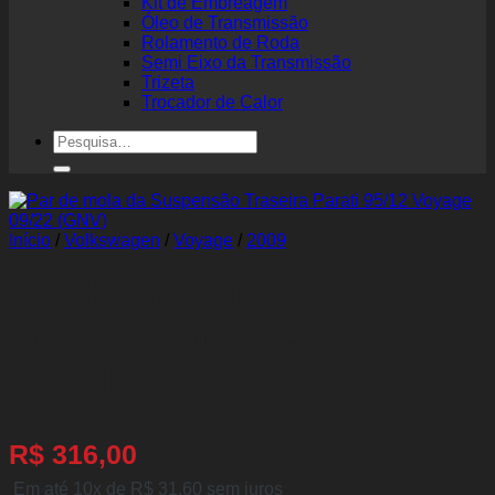
Kit de Embreagem
Óleo de Transmissão
Rolamento de Roda
Semi Eixo da Transmissão
Trizeta
Trocador de Calor
Pesquisar
por:
Início
/
Volkswagen
/
Voyage
/
2009
Par de mola da Suspensão
Traseira Parati 95/12
Voyage 09/22 (GNV)
R$
316,00
Em até 10x de
R$
31,60
sem juros