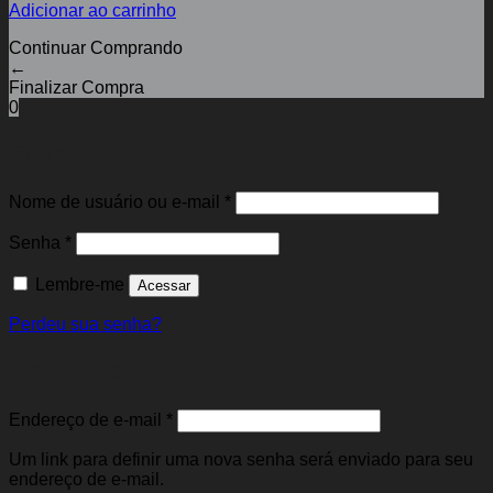
Adicionar ao carrinho
Continuar Comprando
←
Finalizar Compra
0
Entrar
Obrigatório
Nome de usuário ou e-mail
*
Obrigatório
Senha
*
Lembre-me
Acessar
Perdeu sua senha?
Cadastre-se
Obrigatório
Endereço de e-mail
*
Um link para definir uma nova senha será enviado para seu
endereço de e-mail.