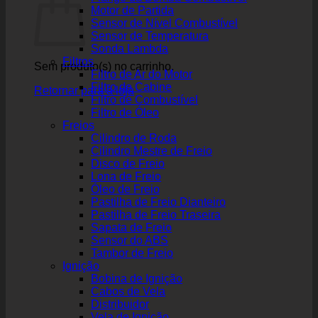
Motor de Partida
Sensor de Nível Combustível
Sensor de Temperatura
Sonda Lambda
Filtros
Sem produto(s) no carrinho.
Filtro de Ar do Motor
Filtro de Cabine
Retornar para a loja
Filtro de Combustível
Filtro de Óleo
Freios
Cilindro de Roda
Cilindro Mestre de Freio
Disco de Freio
Lona de Freio
Óleo de Freio
Pastilha de Freio Dianteiro
Pastilha de Freio Traseira
Sapata de Freio
Sensor do ABS
Tambor de Freio
Ignição
Bobina de Ignição
Cabos de Vela
Distribuidor
Vela de Ignição