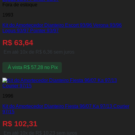
Fora de estoque
1993
Kit do Amortecedor Dianteiro Escort 93/96 Verona 93/96
Logus 93/97 Pointer 93/97
R$
63,64
Em até 10x de
R$
6,36
sem juros
À vista
R$
57,28
no Pix
1996
Kit do Amortecedor Dianteiro Fiesta 96/07 Ka 97/13 Courier
97/15
R$
102,31
Em até 10x de
R$
10,23
sem juros