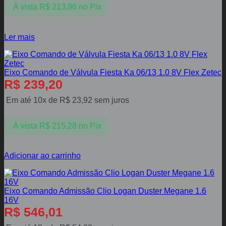
À vista
R$
213,96
no Pix
Ler mais
Eixo Comando de Válvula Fiesta Ka 06/13 1.0 8V Flex Zetec
R$
239,20
Em até 10x de
R$
23,92
sem juros
À vista
R$
215,28
no Pix
Adicionar ao carrinho
Eixo Comando Admissão Clio Logan Duster Megane 1.6
16V
R$
546,01