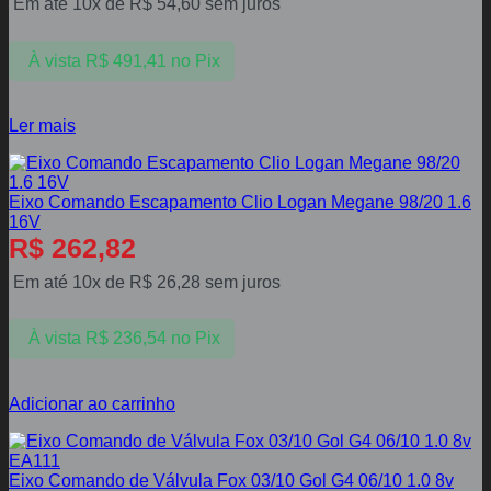
Em até 10x de
R$
54,60
sem juros
À vista
R$
491,41
no Pix
Ler mais
Eixo Comando Escapamento Clio Logan Megane 98/20 1.6
16V
R$
262,82
Em até 10x de
R$
26,28
sem juros
À vista
R$
236,54
no Pix
Adicionar ao carrinho
Eixo Comando de Válvula Fox 03/10 Gol G4 06/10 1.0 8v