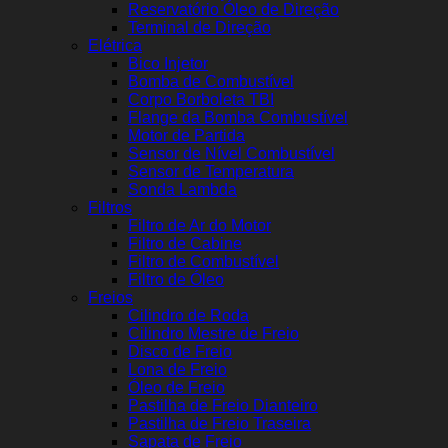
Reservatório Óleo de Direção
Terminal de Direção
Elétrica
Bico Injetor
Bomba de Combustível
Corpo Borboleta TBI
Flange da Bomba Combustível
Motor de Partida
Sensor de Nível Combustível
Sensor de Temperatura
Sonda Lambda
Filtros
Filtro de Ar do Motor
Filtro de Cabine
Filtro de Combustível
Filtro de Óleo
Freios
Cilindro de Roda
Cilindro Mestre de Freio
Disco de Freio
Lona de Freio
Óleo de Freio
Pastilha de Freio Dianteiro
Pastilha de Freio Traseira
Sapata de Freio