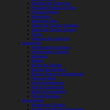
Parafuso de Cabeçote
Pescador Bomba de Óleo
Pistão do Motor
Retentores
Tampa do Óleo
Tensor da Correia Dentada
Tensor da Correia Serviço
Tucho
Válvulas de Cabeçote
Suspensão
Amortecedor Dianteiro
Amortecedor Traseiro
Bandejas
Bieleta
Bucha do Quadro
Buchas da Bandeja
Buchas Tensor e Estabilizador
Feixe de Mola
Kit do Amortecedor
Kits da Suspensão
Mola da Suspensão
Pivô da Bandeja
Transmissão
Atuador do Câmbio
Atuador do Pedal Embreagem