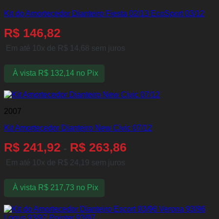
Kit do Amortecedor Dianteiro Fiesta 02/13 EcoSport 03/12
R$
146,82
Em até 10x de
R$
14,68
sem juros
À vista
R$
132,14
no Pix
2007
Kit Amortecedor Dianteiro New Civic 07/12
R$
241,92
R$
263,86
-
Em até 10x de
R$
24,19
sem juros
À vista
R$
217,73
no Pix