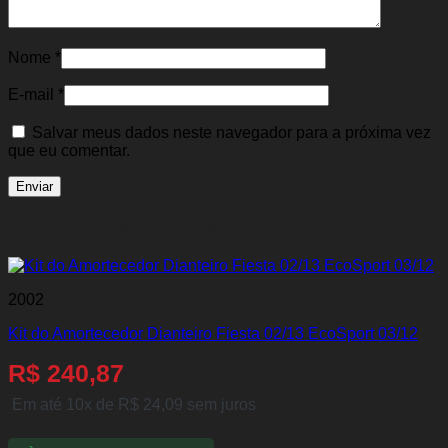
Nome
*
E-mail
*
Salvar meus dados neste navegador para a próxima vez
que eu comentar.
Produtos relacionados
2002
Kit do Amortecedor Dianteiro Fiesta 02/13 EcoSport 03/12
R$
240,87
Em até 10x de
R$
24,09
sem juros