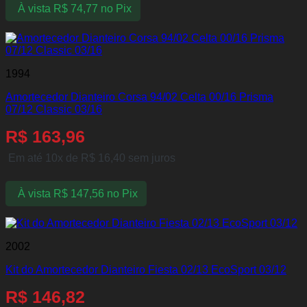
À vista
R$
74,77
no Pix
1994
Amortecedor Dianteiro Corsa 94/02 Celta 00/16 Prisma
07/12 Classic 03/16
R$
163,96
Em até 10x de
R$
16,40
sem juros
À vista
R$
147,56
no Pix
2002
Kit do Amortecedor Dianteiro Fiesta 02/13 EcoSport 03/12
R$
146,82