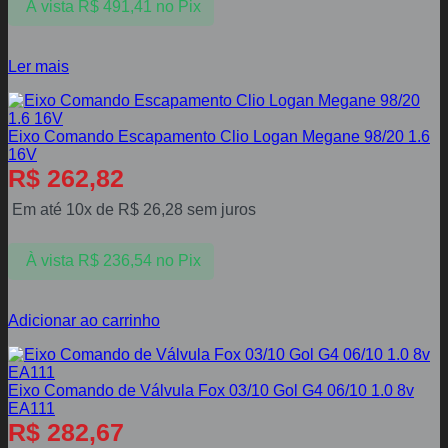
À vista
R$
491,41
no Pix
Ler mais
Eixo Comando Escapamento Clio Logan Megane 98/20 1.6
16V
R$
262,82
Em até 10x de
R$
26,28
sem juros
À vista
R$
236,54
no Pix
Adicionar ao carrinho
Eixo Comando de Válvula Fox 03/10 Gol G4 06/10 1.0 8v
EA111
R$
282,67