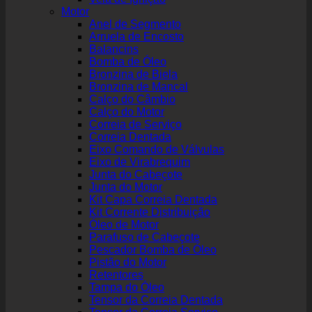
Motor
Anel de Segmento
Arruela de Encosto
Balancins
Bomba de Óleo
Bronzina de Biela
Bronzina de Mancal
Calço do Câmbio
Calço do Motor
Correia de Serviço
Correia Dentada
Eixo Comando de Válvulas
Eixo de Virabrequim
Junta do Cabeçote
Junta do Motor
Kit Capa Correia Dentada
Kit Corrente Distribuição
Óleo de Motor
Parafuso de Cabeçote
Pescador Bomba de Óleo
Pistão do Motor
Retentores
Tampa do Óleo
Tensor da Correia Dentada