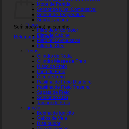
Motor de Partida
Sensor de Nível Combustível
Sensor de Temperatura
Sonda Lambda
Filtros
Sem produto(s) no carrinho.
Filtro de Ar do Motor
Filtro de Cabine
Retornar para a loja
Filtro de Combustível
Filtro de Óleo
Freios
Cilindro de Roda
Cilindro Mestre de Freio
Disco de Freio
Lona de Freio
Óleo de Freio
Pastilha de Freio Dianteiro
Pastilha de Freio Traseira
Sapata de Freio
Sensor do ABS
Tambor de Freio
Ignição
Bobina de Ignição
Cabos de Vela
Distribuidor
Vela de Ignição