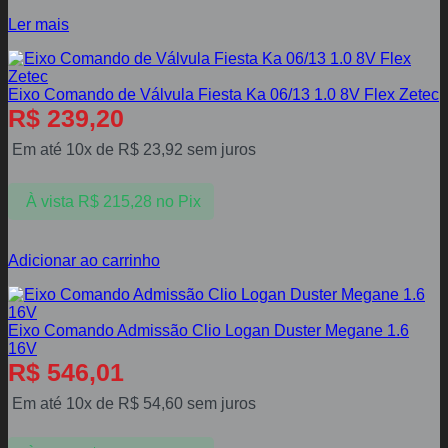
Ler mais
Eixo Comando de Válvula Fiesta Ka 06/13 1.0 8V Flex Zetec
R$
239,20
Em até 10x de
R$
23,92
sem juros
À vista
R$
215,28
no Pix
Adicionar ao carrinho
Eixo Comando Admissão Clio Logan Duster Megane 1.6
16V
R$
546,01
Em até 10x de
R$
54,60
sem juros