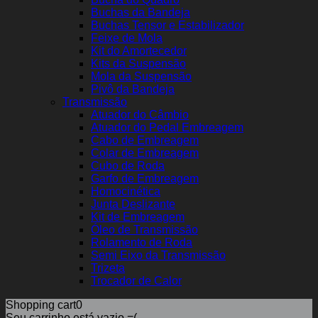
Buchas da Bandeja
Buchas Tensor e Estabilizador
Feixe de Mola
Kit do Amortecedor
Kits da Suspensão
Mola da Suspensão
Pivô da Bandeja
Transmissão
Atuador do Câmbio
Atuador do Pedal Embreagem
Cabo de Embreagem
Colar de Embreagem
Cubo de Roda
Garfo de Embreagem
Homocinética
Junta Deslizante
Kit de Embreagem
Óleo de Transmissão
Rolamento de Roda
Semi Eixo da Transmissão
Trizeta
Trocador de Calor
Shopping cart
0
Seu carrinho está vazio =(