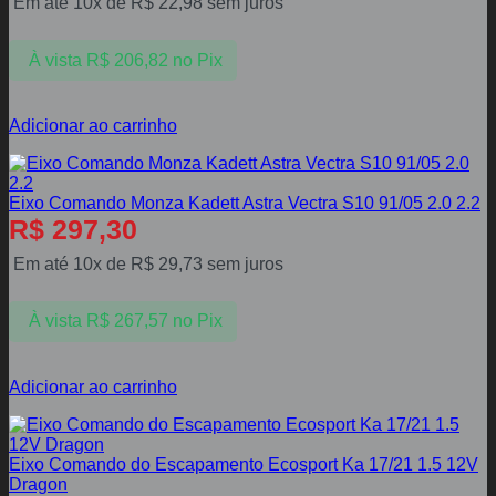
Em até 10x de
R$
22,98
sem juros
À vista
R$
206,82
no Pix
Adicionar ao carrinho
Eixo Comando Monza Kadett Astra Vectra S10 91/05 2.0 2.2
R$
297,30
Em até 10x de
R$
29,73
sem juros
À vista
R$
267,57
no Pix
Adicionar ao carrinho
Eixo Comando do Escapamento Ecosport Ka 17/21 1.5 12V
Dragon