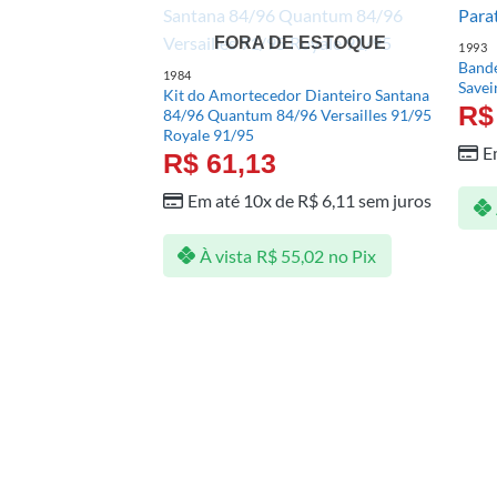
FORA DE ESTOQUE
1993
Bande
1984
Savei
Kit do Amortecedor Dianteiro Santana
R$
84/96 Quantum 84/96 Versailles 91/95
Royale 91/95
E
R$
61,13
Em até 10x de
R$
6,11
sem juros
À vista
R$
55,02
no Pix