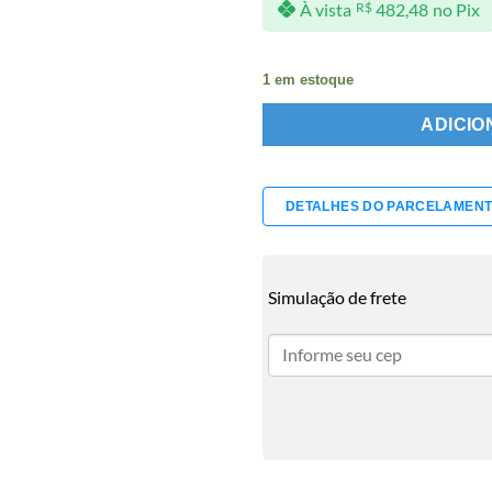
À vista
R$
482,48
no Pix
1 em estoque
ADICIO
DETALHES DO PARCELAMEN
Simulação de frete