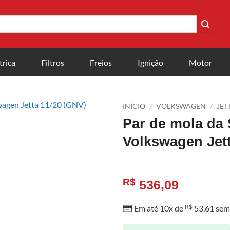
trica
Filtros
Freios
Ignição
Motor
INÍCIO
/
VOLKSWAGEN
/
JET
Par de mola da
Volkswagen Jett
R$
536,09
R$
Em até 10x de
53,61
sem 