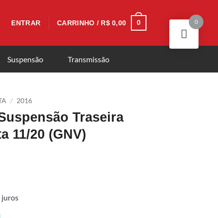
0
0
ENTRAR
CARRINHO /
R$
0,00
Suspensão
Transmissão
TA
/
2016
 Suspensão Traseira
a 11/20 (GNV)
juros