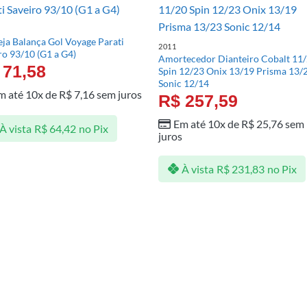
ja Balança Gol Voyage Parati
2011
ro 93/10 (G1 a G4)
Amortecedor Dianteiro Cobalt 11
71,58
Spin 12/23 Onix 13/19 Prisma 13/
Sonic 12/14
m até 10x de
R$
7,16
sem juros
R$
257,59
Em até 10x de
R$
25,76
sem
À vista
R$
64,42
no Pix
juros
À vista
R$
231,83
no Pix