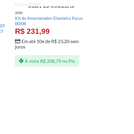
FORA DE ESTOQUE
2000
Kit do Amortecedor Dianteiro Focus
00/08
/20
R$
231,99
23
Em até 10x de
R$
23,20
sem
juros
À vista
R$
208,79
no Pix
1996
Kit do Amortecedor D
96/07 Ka 97/13 Cour
R$
102,31
Em até 10x de
R
juros