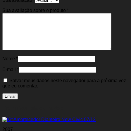
Sua avaliação
*
Sua avaliação sobre o produto
*
Nome
*
E-mail
*
Salvar meus dados neste navegador para a próxima vez
que eu comentar.
Produtos relacionados
2007