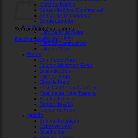
Motor de Partida
Sensor de Nível Combustível
Sensor de Temperatura
Sonda Lambda
Filtros
Sem produto(s) no carrinho.
Filtro de Ar do Motor
Filtro de Cabine
Retornar para a loja
Filtro de Combustível
Filtro de Óleo
Freios
Cilindro de Roda
Cilindro Mestre de Freio
Disco de Freio
Lona de Freio
Óleo de Freio
Pastilha de Freio Dianteiro
Pastilha de Freio Traseira
Sapata de Freio
Sensor do ABS
Tambor de Freio
Ignição
Bobina de Ignição
Cabos de Vela
Distribuidor
Vela de Ignição