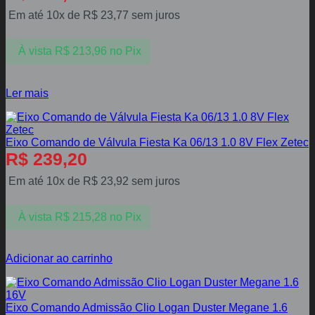
Em até 10x de
R$
23,77
sem juros
À vista
R$
213,96
no Pix
Ler mais
Eixo Comando de Válvula Fiesta Ka 06/13 1.0 8V Flex Zetec
R$
239,20
Em até 10x de
R$
23,92
sem juros
À vista
R$
215,28
no Pix
Adicionar ao carrinho
Eixo Comando Admissão Clio Logan Duster Megane 1.6