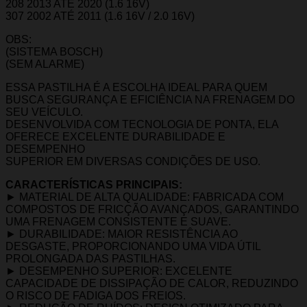
208 2013 ATÉ 2020 (1.6 16V)
307 2002 ATÉ 2011 (1.6 16V / 2.0 16V)
OBS:
(SISTEMA BOSCH)
(SEM ALARME)
ESSA PASTILHA É A ESCOLHA IDEAL PARA QUEM
BUSCA SEGURANÇA E EFICIÊNCIA NA FRENAGEM DO
SEU VEÍCULO.
DESENVOLVIDA COM TECNOLOGIA DE PONTA, ELA
OFERECE EXCELENTE DURABILIDADE E
DESEMPENHO
SUPERIOR EM DIVERSAS CONDIÇÕES DE USO.
CARACTERÍSTICAS PRINCIPAIS:
► MATERIAL DE ALTA QUALIDADE: FABRICADA COM
COMPOSTOS DE FRICÇÃO AVANÇADOS, GARANTINDO
UMA FRENAGEM CONSISTENTE E SUAVE.
► DURABILIDADE: MAIOR RESISTÊNCIA AO
DESGASTE, PROPORCIONANDO UMA VIDA ÚTIL
PROLONGADA DAS PASTILHAS.
► DESEMPENHO SUPERIOR: EXCELENTE
CAPACIDADE DE DISSIPAÇÃO DE CALOR, REDUZINDO
O RISCO DE FADIGA DOS FREIOS.