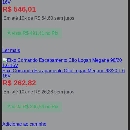
16V
R$
546,01
Em até 10x de
R$
54,60
sem juros
À vista
R$
491,41
no Pix
Ler mais
Eixo Comando Escapamento Clio Logan Megane 98/20 1.6
16V
R$
262,82
Em até 10x de
R$
26,28
sem juros
À vista
R$
236,54
no Pix
Adicionar ao carrinho