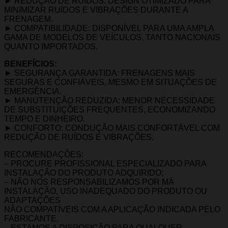
► REDUÇÃO DE RUÍDOS: DESIGN OTIMIZADO PARA
MINIMIZAR RUÍDOS E VIBRAÇÕES DURANTE A
FRENAGEM.
► COMPATIBILIDADE: DISPONÍVEL PARA UMA AMPLA
GAMA DE MODELOS DE VEÍCULOS, TANTO NACIONAIS
QUANTO IMPORTADOS.
BENEFÍCIOS:
► SEGURANÇA GARANTIDA: FRENAGENS MAIS
SEGURAS E CONFIÁVEIS, MESMO EM SITUAÇÕES DE
EMERGÊNCIA.
► MANUTENÇÃO REDUZIDA: MENOR NECESSIDADE
DE SUBSTITUIÇÕES FREQUENTES, ECONOMIZANDO
TEMPO E DINHEIRO.
► CONFORTO: CONDUÇÃO MAIS CONFORTÁVEL COM
REDUÇÃO DE RUÍDOS E VIBRAÇÕES.
RECOMENDAÇÕES:
– PROCURE PROFISSIONAL ESPECIALIZADO PARA
INSTALAÇÃO DO PRODUTO ADQUIRIDO;
– NÃO NOS RESPONSABILIZAMOS POR MÁ
INSTALAÇÃO, USO INADEQUADO DO PRODUTO OU
ADAPTAÇÕES
NÃO COMPATÍVEIS COM A APLICAÇÃO INDICADA PELO
FABRICANTE.
– ESTAMOS A DISPOSIÇÃO PARA QUALQUER