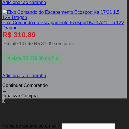
Adicionar ao carrinho
Eixo Comando do Escapamento Ecosport Ka 17/21 1.5 12V
Dragon
R$
310,89
Em até 10x de
R$
31,09
sem juros
À vista
R$
279,80
no Pix
Adicionar ao carrinho
Continuar Comprando
←
Finalizar Compra
0
Entrar
Obrigatório
Nome de usuário ou e-mail
*