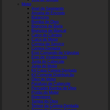
Motor
Anel de Segmento
Arruela de Encosto
Balancins
Bomba de Óleo
Bronzina de Biela
Bronzina de Mancal
Calço do Câmbio
Calço do Motor
Correia de Serviço
Correia Dentada
Eixo Comando de Válvulas
Eixo de Virabrequim
Junta do Cabeçote
Junta do Motor
Kit Capa Correia Dentada
Kit Corrente Distribuição
Óleo de Motor
Parafuso de Cabeçote
Pescador Bomba de Óleo
Pistão do Motor
Retentores
Tampa do Óleo
Tensor da Correia Dentada