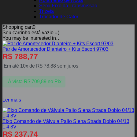
Rolamento de Roda
Semi Eixo da Transmissão
Trizeta
Trocador de Calor
Shopping cart
0
Seu carrinho está vazio =(
You may be interested in…
Par de Amortecedor Dianteiro + Kits Escort 97/03
R$
788,77
Em até 10x de
R$
78,88
sem juros
À vista
R$
709,89
no Pix
Ler mais
Eixo Comando de Válvula Palio Siena Strada Doblo 04/13
1.4 8V
R$
237,74