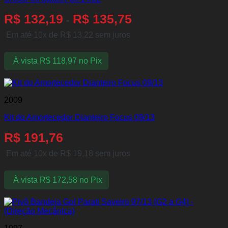
R$
132,19
R$
135,75
-
Em até 10x de
R$
13,22
sem juros
À vista
R$
118,97
no Pix
2009
Kit do Amortecedor Dianteiro Focus 09/13
R$
191,76
Em até 10x de
R$
19,18
sem juros
À vista
R$
172,58
no Pix