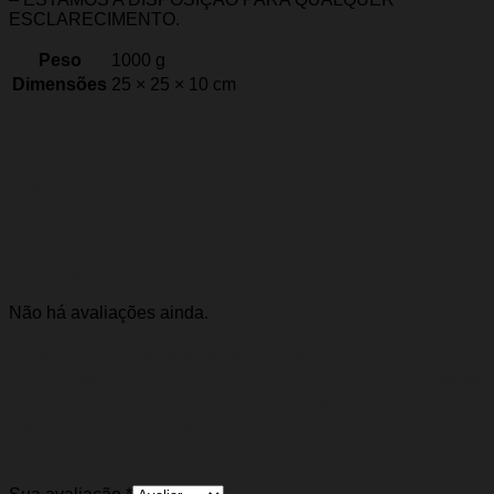
ESCLARECIMENTO.
Peso
1000 g
Dimensões
25 × 25 × 10 cm
Marca
Cobreq
Avaliações
Não há avaliações ainda.
Seja o primeiro a avaliar “Pastilha de Freio
Dianteira C3 13/17 (1.6) C4 08/13 (1.6/2.0) Xsara
00/05 (1.6 16V) Peugeot 206 01/05 Peugeot 207
08/14 Peugeot 208 13/20 (1.6 16v) Peugeot 307
02/11 (1.6/ 2.0)”