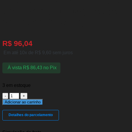
Peugeot 207 08/14 Peugeot
208 13/20 (1.6 16v) Peugeot
307 02/11 (1.6/ 2.0)
R$
96,04
Em até 10x de
R$
9,60
sem juros
À vista
R$
86,43
no Pix
3 em estoque
Pastilha
de
Adicionar ao carrinho
Freio
Dianteira
Detalhes do parcelamento
C3
13/17
(1.6)