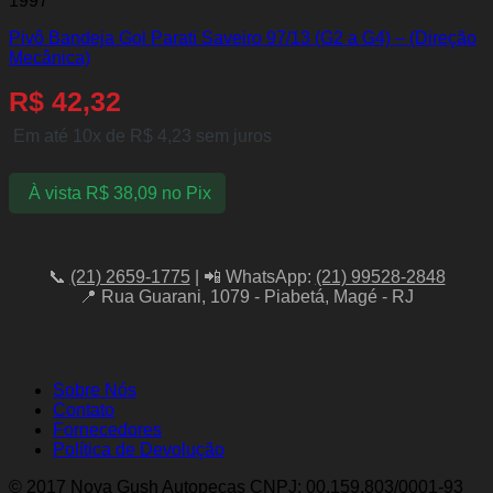
1997
Pivô Bandeja Gol Parati Saveiro 97/13 (G2 a G4) – (Direção
Mecânica)
R$
42,32
Em até 10x de
R$
4,23
sem juros
À vista
R$
38,09
no Pix
📞
(21) 2659-1775
| 📲 WhatsApp:
(21) 99528-2848
📍 Rua Guarani, 1079 - Piabetá, Magé - RJ
Sobre Nós
Contato
Fornecedores
Política de Devolução
© 2017 Nova Gush Autopeças CNPJ: 00.159.803/0001-93