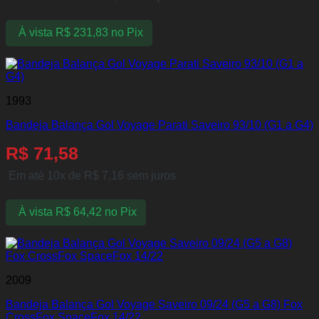
À vista
R$
231,83
no Pix
1993
Bandeja Balança Gol Voyage Parati Saveiro 93/10 (G1 a G4)
R$
71,58
Em até 10x de
R$
7,16
sem juros
À vista
R$
64,42
no Pix
2009
Bandeja Balança Gol Voyage Saveiro 09/24 (G5 a G8) Fox
CrossFox SpaceFox 14/22