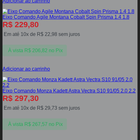
Adicionar ao carrinho
Eixo Comando Agile Montana Cobalt Spin Prisma 1.4 1.8
R$
229,80
Em até 10x de
R$
22,98
sem juros
À vista
R$
206,82
no Pix
Adicionar ao carrinho
Eixo Comando Monza Kadett Astra Vectra S10 91/05 2.0 2.2
R$
297,30
Em até 10x de
R$
29,73
sem juros
À vista
R$
267,57
no Pix