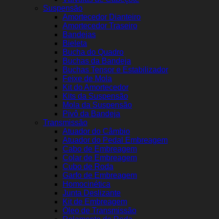
Suspensão
Amortecedor Dianteiro
Amortecedor Traseiro
Bandejas
Bieleta
Bucha do Quadro
Buchas da Bandeja
Buchas Tensor e Estabilizador
Feixe de Mola
Kit do Amortecedor
Kits da Suspensão
Mola da Suspensão
Pivô da Bandeja
Transmissão
Atuador do Câmbio
Atuador do Pedal Embreagem
Cabo de Embreagem
Colar de Embreagem
Cubo de Roda
Garfo de Embreagem
Homocinética
Junta Deslizante
Kit de Embreagem
Óleo de Transmissão