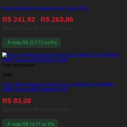
Kit Amortecedor Dianteiro New Civic 07/12
R$
241,92
R$
263,86
-
Em até 10x de
R$
24,19
sem juros
À vista
R$
217,73
no Pix
Fora de estoque
1984
Kit do Amortecedor Dianteiro Escort 84/92 Escort Hobby
93/96 Verona 90/92 Apollo 90/92
R$
83,08
Em até 10x de
R$
8,31
sem juros
À vista
R$
74,77
no Pix