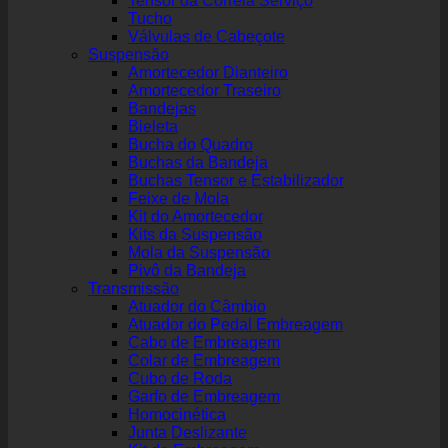
Tensor da Correia Serviço
Tucho
Válvulas de Cabeçote
Suspensão
Amortecedor Dianteiro
Amortecedor Traseiro
Bandejas
Bieleta
Bucha do Quadro
Buchas da Bandeja
Buchas Tensor e Estabilizador
Feixe de Mola
Kit do Amortecedor
Kits da Suspensão
Mola da Suspensão
Pivô da Bandeja
Transmissão
Atuador do Câmbio
Atuador do Pedal Embreagem
Cabo de Embreagem
Colar de Embreagem
Cubo de Roda
Garfo de Embreagem
Homocinética
Junta Deslizante