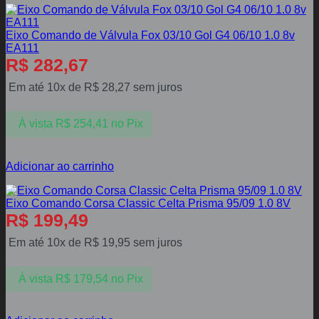
Eixo Comando de Válvula Fox 03/10 Gol G4 06/10 1.0 8v
EA111
R$
282,67
Em até 10x de
R$
28,27
sem juros
À vista
R$
254,41
no Pix
Adicionar ao carrinho
Eixo Comando Corsa Classic Celta Prisma 95/09 1.0 8V
R$
199,49
Em até 10x de
R$
19,95
sem juros
À vista
R$
179,54
no Pix