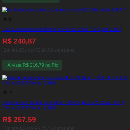
2002
Kit do Amortecedor Dianteiro Fiesta 02/13 EcoSport 03/12
R$
240,87
Em até 10x de
R$
24,09
sem juros
À vista
R$
216,79
no Pix
2011
Amortecedor Dianteiro Cobalt 11/20 Spin 12/23 Onix 13/19
Prisma 13/23 Sonic 12/14
R$
257,59
Em até 10x de
R$
25,76
sem juros