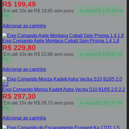
R$
199,49
Em até 10x de
R$
19,95
sem juros
À vista
R$
179,54
no
Pix
Adicionar ao carrinho
Eixo Comando Agile Montana Cobalt Spin Prisma 1.4 1.8
R$
229,80
Em até 10x de
R$
22,98
sem juros
À vista
R$
206,82
no
Pix
Adicionar ao carrinho
Eixo Comando Monza Kadett Astra Vectra S10 91/05 2.0 2.2
R$
297,30
Em até 10x de
R$
29,73
sem juros
À vista
R$
267,57
no
Pix
Adicionar ao carrinho