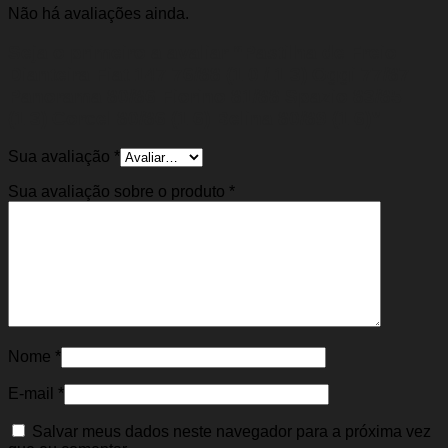
Não há avaliações ainda.
Seja o primeiro a avaliar “Pastilha de Freio
Dianteira Fiat 147 76/88 (1.0 / 1.3) Oggi 77/87
Panorama 80/86 Fiorino 81/88 Spazio 83/85
(1.3) Corcel 80/86 (1.6) Belina 80/89 (1.6)”
Sua avaliação
*
Sua avaliação sobre o produto
*
Nome
*
E-mail
*
Salvar meus dados neste navegador para a próxima vez