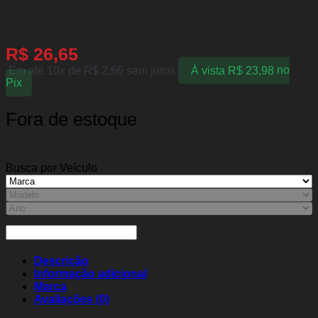
Belina 80/89 (1.6)
R$
26,65
Em até 10x de
R$
2,66
sem juros
À vista
R$
23,98
no
Pix
Fora de estoque
Busca por Veículo
Descrição
Informação adicional
Marca
Avaliações (0)