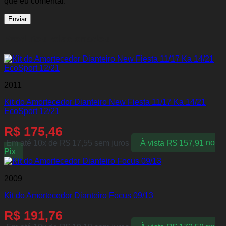
que eu comentar.
Produtos relacionados
2011
Kit do Amortecedor Dianteiro New Fiesta 11/17 Ka 14/21
EcoSport 12/21
R$
175,46
Em até 10x de
R$
17,55
sem juros
À vista
R$
157,91
no
Pix
2009
Kit do Amortecedor Dianteiro Focus 09/13
R$
191,76