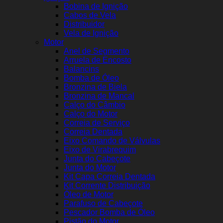
Bobina de Ignição
Cabos de Vela
Distribuidor
Vela de Ignição
Motor
Anel de Segmento
Arruela de Encosto
Balancins
Bomba de Óleo
Bronzina de Biela
Bronzina de Mancal
Calço do Câmbio
Calço do Motor
Correia de Serviço
Correia Dentada
Eixo Comando de Válvulas
Eixo de Virabrequim
Junta do Cabeçote
Junta do Motor
Kit Capa Correia Dentada
Kit Corrente Distribuição
Óleo de Motor
Parafuso de Cabeçote
Pescador Bomba de Óleo
Pistão do Motor