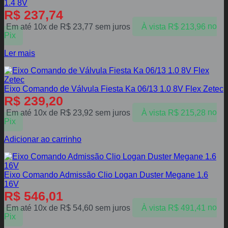
1.4 8V
R$
237,74
Em até 10x de
R$
23,77
sem juros
À vista
R$
213,96
no
Pix
Ler mais
Eixo Comando de Válvula Fiesta Ka 06/13 1.0 8V Flex Zetec
R$
239,20
Em até 10x de
R$
23,92
sem juros
À vista
R$
215,28
no
Pix
Adicionar ao carrinho
Eixo Comando Admissão Clio Logan Duster Megane 1.6
16V
R$
546,01
Em até 10x de
R$
54,60
sem juros
À vista
R$
491,41
no
Pix