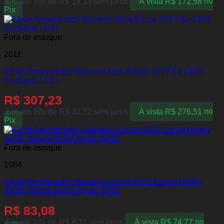
Em até 10x de
R$
19,18
sem juros
À vista
R$
172,58
no
Pix
Fora de estoque
2011
Kit do Amortecedor Dianteiro New Fiesta 11/17 Ka 14/21
EcoSport 12/21
R$
307,23
Em até 10x de
R$
30,72
sem juros
À vista
R$
276,51
no
Pix
Fora de estoque
1984
Kit do Amortecedor Dianteiro Escort 84/92 Escort Hobby
93/96 Verona 90/92 Apollo 90/92
R$
83,08
Em até 10x de
R$
8,31
sem juros
À vista
R$
74,77
no