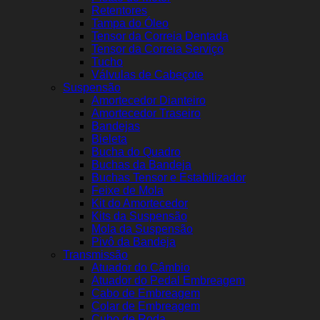
Retentores
Tampa do Óleo
Tensor da Correia Dentada
Tensor da Correia Serviço
Tucho
Válvulas de Cabeçote
Suspensão
Amortecedor Dianteiro
Amortecedor Traseiro
Bandejas
Bieleta
Bucha do Quadro
Buchas da Bandeja
Buchas Tensor e Estabilizador
Feixe de Mola
Kit do Amortecedor
Kits da Suspensão
Mola da Suspensão
Pivô da Bandeja
Transmissão
Atuador do Câmbio
Atuador do Pedal Embreagem
Cabo de Embreagem
Colar de Embreagem
Cubo de Roda