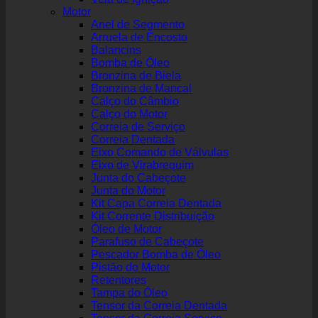
Motor
Anel de Segmento
Arruela de Encosto
Balancins
Bomba de Óleo
Bronzina de Biela
Bronzina de Mancal
Calço do Câmbio
Calço do Motor
Correia de Serviço
Correia Dentada
Eixo Comando de Válvulas
Eixo de Virabrequim
Junta do Cabeçote
Junta do Motor
Kit Capa Correia Dentada
Kit Corrente Distribuição
Óleo de Motor
Parafuso de Cabeçote
Pescador Bomba de Óleo
Pistão do Motor
Retentores
Tampa do Óleo
Tensor da Correia Dentada