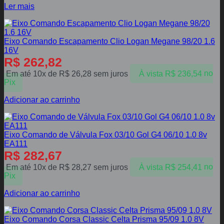
Ler mais
Eixo Comando Escapamento Clio Logan Megane 98/20 1.6
16V
R$
262,82
Em até 10x de
R$
26,28
sem juros
À vista
R$
236,54
no
Pix
Adicionar ao carrinho
Eixo Comando de Válvula Fox 03/10 Gol G4 06/10 1.0 8v
EA111
R$
282,67
Em até 10x de
R$
28,27
sem juros
À vista
R$
254,41
no
Pix
Adicionar ao carrinho
Eixo Comando Corsa Classic Celta Prisma 95/09 1.0 8V