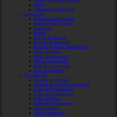
Tensor da Correia Serviço
Tucho
Válvulas de Cabeçote
Suspensão
Amortecedor Dianteiro
Amortecedor Traseiro
Bandejas
Bieleta
Bucha do Quadro
Buchas da Bandeja
Buchas Tensor e Estabilizador
Feixe de Mola
Kit do Amortecedor
Kits da Suspensão
Mola da Suspensão
Pivô da Bandeja
Transmissão
Atuador do Câmbio
Atuador do Pedal Embreagem
Cabo de Embreagem
Colar de Embreagem
Cubo de Roda
Garfo de Embreagem
Homocinética
Junta Deslizante