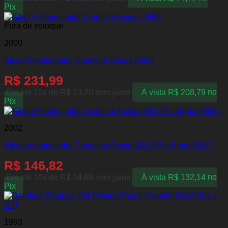
Pix
Fora de estoque
2000
Kit do Amortecedor Dianteiro Focus 00/08
R$
231,99
Em até 10x de
R$
23,20
sem juros
À vista
R$
208,79
no
Pix
2002
Kit do Amortecedor Dianteiro Fiesta 02/13 EcoSport 03/12
R$
146,82
Em até 10x de
R$
14,68
sem juros
À vista
R$
132,14
no
Pix
1993