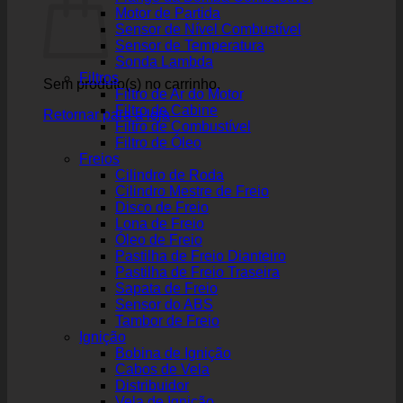
Motor de Partida
Sensor de Nível Combustível
Sensor de Temperatura
Sonda Lambda
Filtros
Sem produto(s) no carrinho.
Filtro de Ar do Motor
Filtro de Cabine
Retornar para a loja
Filtro de Combustível
Filtro de Óleo
Freios
Cilindro de Roda
Cilindro Mestre de Freio
Disco de Freio
Lona de Freio
Óleo de Freio
Pastilha de Freio Dianteiro
Pastilha de Freio Traseira
Sapata de Freio
Sensor do ABS
Tambor de Freio
Ignição
Bobina de Ignição
Cabos de Vela
Distribuidor
Vela de Ignição