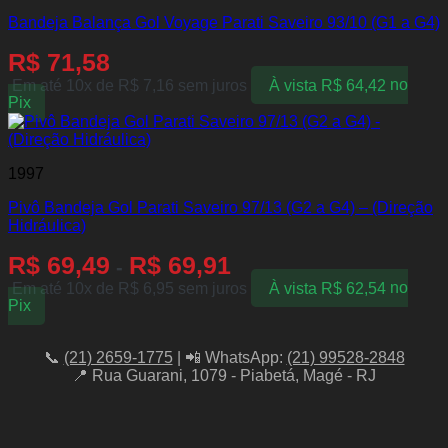
Bandeja Balança Gol Voyage Parati Saveiro 93/10 (G1 a G4)
R$
71,58
Em até 10x de
R$
7,16
sem juros
À vista
R$
64,42
no
Pix
1997
Pivô Bandeja Gol Parati Saveiro 97/13 (G2 a G4) – (Direção
Hidráulica)
R$
69,49
R$
69,91
-
Em até 10x de
R$
6,95
sem juros
À vista
R$
62,54
no
Pix
📞
(21) 2659-1775
| 📲 WhatsApp:
(21) 99528-2848
📍 Rua Guarani, 1079 - Piabetá, Magé - RJ