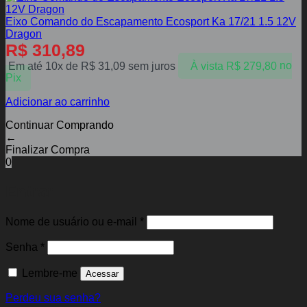
Eixo Comando do Escapamento Ecosport Ka 17/21 1.5 12V
Dragon
R$
310,89
Em até 10x de
R$
31,09
sem juros
À vista
R$
279,80
no
Pix
Adicionar ao carrinho
Continuar Comprando
←
Finalizar Compra
0
Entrar
Obrigatório
Nome de usuário ou e-mail
*
Obrigatório
Senha
*
Lembre-me
Acessar
Perdeu sua senha?