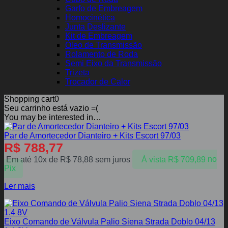
Garfo de Embreagem
Homocinética
Junta Deslizante
Kit de Embreagem
Óleo de Transmissão
Rolamento de Roda
Semi Eixo da Transmissão
Trizeta
Trocador de Calor
Shopping cart
0
Seu carrinho está vazio =(
You may be interested in…
Par de Amortecedor Dianteiro + Kits Escort 97/03
R$
788,77
Em até 10x de
R$
78,88
sem juros
À vista
R$
709,89
no
Pix
Ler mais
Eixo Comando de Válvula Palio Siena Strada Doblo 04/13