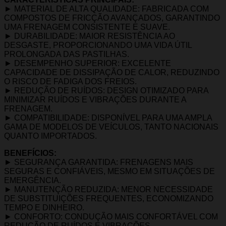
► MATERIAL DE ALTA QUALIDADE: FABRICADA COM
COMPOSTOS DE FRICÇÃO AVANÇADOS, GARANTINDO
UMA FRENAGEM CONSISTENTE E SUAVE.
► DURABILIDADE: MAIOR RESISTÊNCIA AO
DESGASTE, PROPORCIONANDO UMA VIDA ÚTIL
PROLONGADA DAS PASTILHAS.
► DESEMPENHO SUPERIOR: EXCELENTE
CAPACIDADE DE DISSIPAÇÃO DE CALOR, REDUZINDO
O RISCO DE FADIGA DOS FREIOS.
► REDUÇÃO DE RUÍDOS: DESIGN OTIMIZADO PARA
MINIMIZAR RUÍDOS E VIBRAÇÕES DURANTE A
FRENAGEM.
► COMPATIBILIDADE: DISPONÍVEL PARA UMA AMPLA
GAMA DE MODELOS DE VEÍCULOS, TANTO NACIONAIS
QUANTO IMPORTADOS.
BENEFÍCIOS:
► SEGURANÇA GARANTIDA: FRENAGENS MAIS
SEGURAS E CONFIÁVEIS, MESMO EM SITUAÇÕES DE
EMERGÊNCIA.
► MANUTENÇÃO REDUZIDA: MENOR NECESSIDADE
DE SUBSTITUIÇÕES FREQUENTES, ECONOMIZANDO
TEMPO E DINHEIRO.
► CONFORTO: CONDUÇÃO MAIS CONFORTÁVEL COM
REDUÇÃO DE RUÍDOS E VIBRAÇÕES.