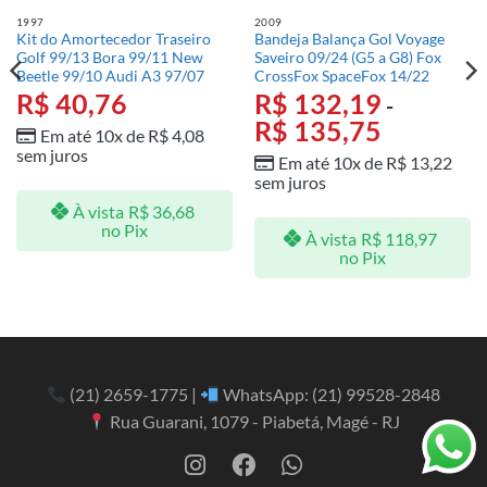
1997
2009
Kit do Amortecedor Traseiro
Bandeja Balança Gol Voyage
Golf 99/13 Bora 99/11 New
Saveiro 09/24 (G5 a G8) Fox
Beetle 99/10 Audi A3 97/07
CrossFox SpaceFox 14/22
R$
40,76
R$
132,19
-
R$
135,75
Em até 10x de
R$
4,08
sem juros
Em até 10x de
R$
13,22
sem juros
À vista
R$
36,68
no Pix
À vista
R$
118,97
no Pix
(21) 2659-1775
|
WhatsApp:
(21) 99528-2848
Rua Guarani, 1079 - Piabetá, Magé - RJ