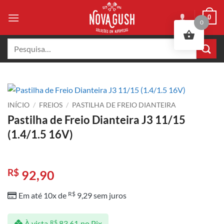
Skip
0
to
0
content
Pesquisar
por:
INÍCIO
/
FREIOS
/
PASTILHA DE FREIO DIANTEIRA
Pastilha de Freio Dianteira J3 11/15
(1.4/1.5 16V)
R$
92,90
R$
Em até 10x de
9,29
sem juros
À vista
R$
83,61
no Pix