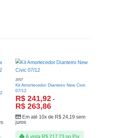
2007
Kit Amortecedor Dianteiro New Civic
07/12
02
R$
241,92
-
R$
263,86
Em até 10x de
R$
24,19
sem
juros
m
À vista
R$
217,73
no Pix