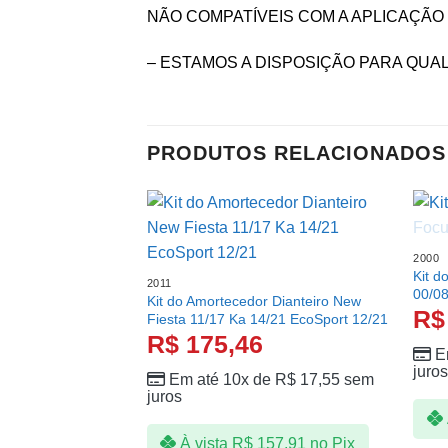
NÃO COMPATÍVEIS COM A APLICAÇÃO 
– ESTAMOS A DISPOSIÇÃO PARA QU
PRODUTOS RELACIONADOS
2000
Kit d
2011
00/0
Kit do Amortecedor Dianteiro New
R$
Fiesta 11/17 Ka 14/21 EcoSport 12/21
R$
175,46
E
juro
Em até 10x de
R$
17,55
sem
juros
À vista
R$
157,91
no Pix