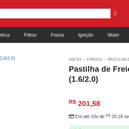
trica
Filtros
Freios
Ignição
Motor
INÍCIO
/
FREIOS
/
PASTILHA 
Pastilha de Fre
(1.6/2.0)
R$
201,58
R$
Em até 10x de
20,16
se