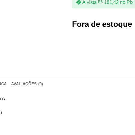
À vista
R$
181,42
no Pix
Fora de estoque
RCA
AVALIAÇÕES (0)
RA
)