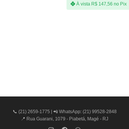
À vista
R$
147,56
no Pix
📞
(21) 2659-1775
| 📲 WhatsApp:
(21) 99528-2848
📍 Rua Guarani, 1079 - Piabetá, Magé - RJ