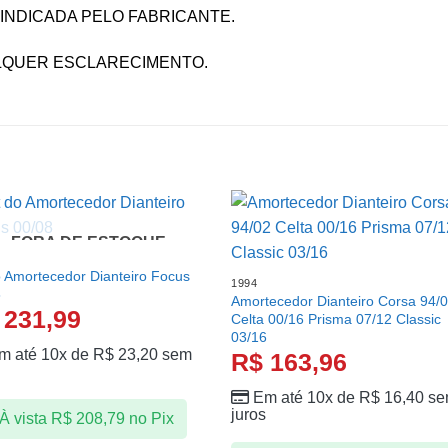
INDICADA PELO FABRICANTE.
ALQUER ESCLARECIMENTO.
FORA DE ESTOQUE
o Amortecedor Dianteiro Focus
1994
8
Amortecedor Dianteiro Corsa 94/
231,99
Celta 00/16 Prisma 07/12 Classic
03/16
m até 10x de
R$
23,20
sem
R$
163,96
s
Em até 10x de
R$
16,40
se
juros
À vista
R$
208,79
no Pix