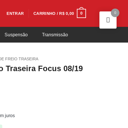
0
0
ENTRAR
CARRINHO /
R$
0,00
Suspensão
Transmissão
DE FREIO TRASEIRA
io Traseira Focus 08/19
m juros