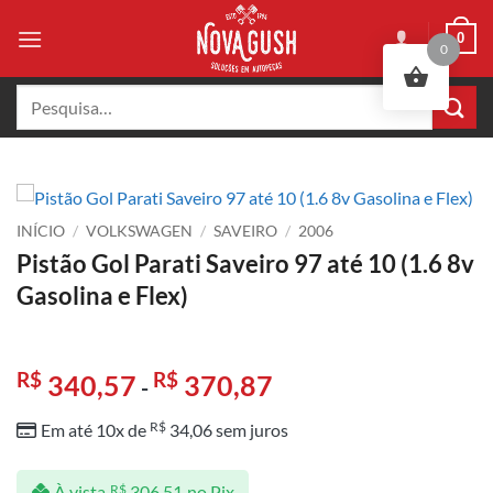
Skip
0
to
0
content
Pesquisar
por:
INÍCIO
/
VOLKSWAGEN
/
SAVEIRO
/
2006
Pistão Gol Parati Saveiro 97 até 10 (1.6 8v
Gasolina e Flex)
R$
R$
340,57
370,87
-
R$
Em até 10x de
34,06
sem juros
À vista
R$
306,51
no Pix