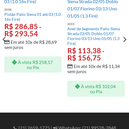
2000
Pistão Palio Siena 01 até 03 (1.0
16v Fire)
R$
286,85
2001
-
Anel de Segmento Palio Siena
R$
293,54
Strada 02/05 Doblo 01/07
Fiorino 03/13 Uno 01/05 (1.3
Em até 10x de
R$
28,69
Fire)
sem juros
R$
113,38
-
R$
156,75
À vista
R$
258,17
Em até 10x de
R$
11,34
no Pix
sem juros
À vista
R$
102,04
no Pix
📞
(21) 2659-1775
| 📲 WhatsApp:
(21) 99528-2848