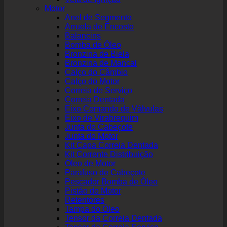
Motor
Anel de Segmento
Arruela de Encosto
Balancins
Bomba de Óleo
Bronzina de Biela
Bronzina de Mancal
Calço do Câmbio
Calço do Motor
Correia de Serviço
Correia Dentada
Eixo Comando de Válvulas
Eixo de Virabrequim
Junta do Cabeçote
Junta do Motor
Kit Capa Correia Dentada
Kit Corrente Distribuição
Óleo de Motor
Parafuso de Cabeçote
Pescador Bomba de Óleo
Pistão do Motor
Retentores
Tampa do Óleo
Tensor da Correia Dentada