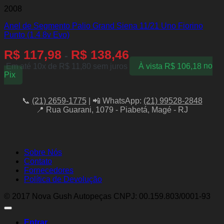
2008
Anel de Segmento Palio Grand Siena 11/21 Uno Fiorino
Punto (1.4 8v Evo)
R$
117,98
R$
138,46
-
Em até 10x de
R$
11,80
sem juros
À vista
R$
106,18
no
Pix
📞
(21) 2659-1775
| 📲 WhatsApp:
(21) 99528-2848
📍 Rua Guarani, 1079 - Piabetá, Magé - RJ
Sobre Nós
Contato
Fornecedores
Política de Devolução
© 2017 Nova Gush Autopeças CNPJ: 00.159.803/0001-93
Entrar