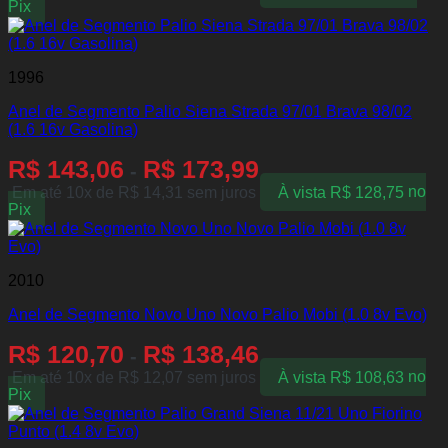
Pix
1996
Anel de Segmento Palio Siena Strada 97/01 Brava 98/02
(1.6 16v Gasolina)
R$
143,06
R$
173,99
-
Em até 10x de
R$
14,31
sem juros
À vista
R$
128,75
no
Pix
2010
Anel de Segmento Novo Uno Novo Palio Mobi (1.0 8v Evo)
R$
120,70
R$
138,46
-
Em até 10x de
R$
12,07
sem juros
À vista
R$
108,63
no
Pix