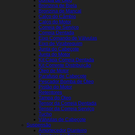
Bomba de Óleo
Bronzina de Biela
Bronzina de Mancal
Calço do Câmbio
Calço do Motor
Correia de Serviço
Correia Dentada
Eixo Comando de Válvulas
Eixo de Virabrequim
Junta do Cabeçote
Junta do Motor
Kit Capa Correia Dentada
Kit Corrente Distribuição
Óleo de Motor
Parafuso de Cabeçote
Pescador Bomba de Óleo
Pistão do Motor
Retentores
Tampa do Óleo
Tensor da Correia Dentada
Tensor da Correia Serviço
Tucho
Válvulas de Cabeçote
Suspensão
Amortecedor Dianteiro