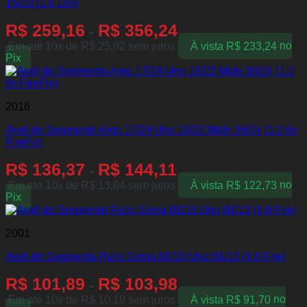
15/23 (1.8 16v)
R$
259,16
R$
356,24
-
Em até 10x de
R$
25,92
sem juros
À vista
R$
233,24
no
Pix
2016
Anel de Segmento Argo 17/24 Uno 16/22 Mobi 16/24 (1.0 6v
FireFly)
R$
136,37
R$
144,11
-
Em até 10x de
R$
13,64
sem juros
À vista
R$
122,73
no
Pix
2001
Anel de Segmento Palio Siena 01/16 Uno 01/13 (1.0 Fire)
R$
101,89
R$
103,98
-
Em até 10x de
R$
10,19
sem juros
À vista
R$
91,70
no