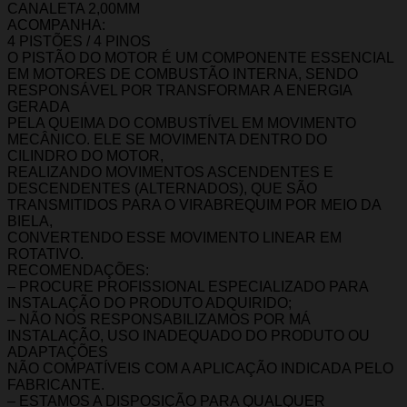
CANALETA 2,00MM
ACOMPANHA:
4 PISTÕES / 4 PINOS
O PISTÃO DO MOTOR É UM COMPONENTE ESSENCIAL
EM MOTORES DE COMBUSTÃO INTERNA, SENDO
RESPONSÁVEL POR TRANSFORMAR A ENERGIA
GERADA
PELA QUEIMA DO COMBUSTÍVEL EM MOVIMENTO
MECÂNICO. ELE SE MOVIMENTA DENTRO DO
CILINDRO DO MOTOR,
REALIZANDO MOVIMENTOS ASCENDENTES E
DESCENDENTES (ALTERNADOS), QUE SÃO
TRANSMITIDOS PARA O VIRABREQUIM POR MEIO DA
BIELA,
CONVERTENDO ESSE MOVIMENTO LINEAR EM
ROTATIVO.
RECOMENDAÇÕES:
– PROCURE PROFISSIONAL ESPECIALIZADO PARA
INSTALAÇÃO DO PRODUTO ADQUIRIDO;
– NÃO NOS RESPONSABILIZAMOS POR MÁ
INSTALAÇÃO, USO INADEQUADO DO PRODUTO OU
ADAPTAÇÕES
NÃO COMPATÍVEIS COM A APLICAÇÃO INDICADA PELO
FABRICANTE.
– ESTAMOS A DISPOSIÇÃO PARA QUALQUER