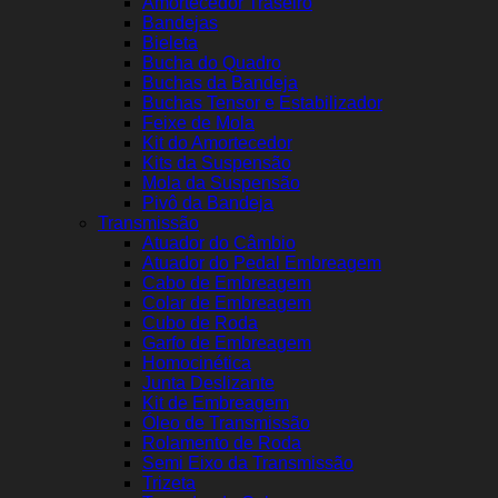
Amortecedor Traseiro
Bandejas
Bieleta
Bucha do Quadro
Buchas da Bandeja
Buchas Tensor e Estabilizador
Feixe de Mola
Kit do Amortecedor
Kits da Suspensão
Mola da Suspensão
Pivô da Bandeja
Transmissão
Atuador do Câmbio
Atuador do Pedal Embreagem
Cabo de Embreagem
Colar de Embreagem
Cubo de Roda
Garfo de Embreagem
Homocinética
Junta Deslizante
Kit de Embreagem
Óleo de Transmissão
Rolamento de Roda
Semi Eixo da Transmissão
Trizeta