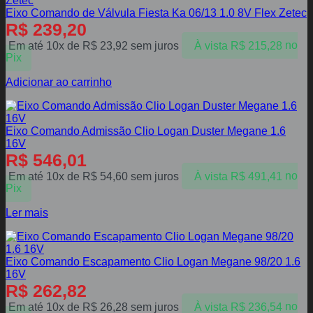
Eixo Comando de Válvula Fiesta Ka 06/13 1.0 8V Flex Zetec
R$
239,20
Em até 10x de
R$
23,92
sem juros
À vista
R$
215,28
no
Pix
Adicionar ao carrinho
Eixo Comando Admissão Clio Logan Duster Megane 1.6
16V
R$
546,01
Em até 10x de
R$
54,60
sem juros
À vista
R$
491,41
no
Pix
Ler mais
Eixo Comando Escapamento Clio Logan Megane 98/20 1.6
16V
R$
262,82
Em até 10x de
R$
26,28
sem juros
À vista
R$
236,54
no