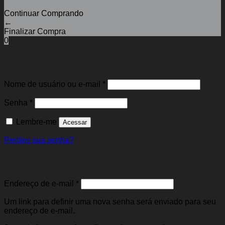
Continuar Comprando
←
Finalizar Compra
0
Entrar
Obrigatório
Nome de usuário ou e-mail
*
Obrigatório
Senha
*
Lembre-me
Acessar
Perdeu sua senha?
Cadastre-se
Obrigatório
Endereço de e-mail
*
Um link para definir uma nova senha será enviado para seu
endereço de e-mail.