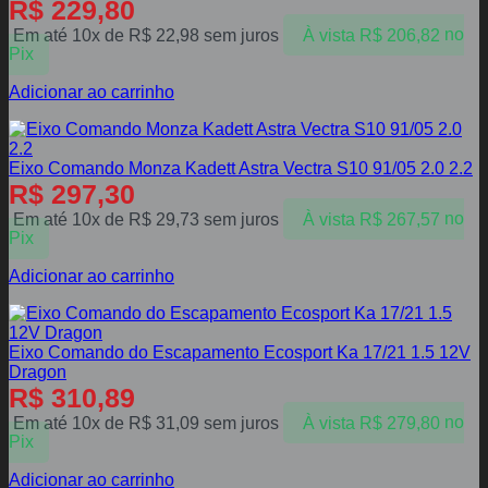
R$
229,80
Em até 10x de
R$
22,98
sem juros
À vista
R$
206,82
no
Pix
Adicionar ao carrinho
Eixo Comando Monza Kadett Astra Vectra S10 91/05 2.0 2.2
R$
297,30
Em até 10x de
R$
29,73
sem juros
À vista
R$
267,57
no
Pix
Adicionar ao carrinho
Eixo Comando do Escapamento Ecosport Ka 17/21 1.5 12V
Dragon
R$
310,89
Em até 10x de
R$
31,09
sem juros
À vista
R$
279,80
no
Pix
Adicionar ao carrinho