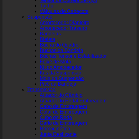
Tensor da Correia Serviço
Tucho
Válvulas de Cabeçote
Suspensão
Amortecedor Dianteiro
Amortecedor Traseiro
Bandejas
Bieleta
Bucha do Quadro
Buchas da Bandeja
Buchas Tensor e Estabilizador
Feixe de Mola
Kit do Amortecedor
Kits da Suspensão
Mola da Suspensão
Pivô da Bandeja
Transmissão
Atuador do Câmbio
Atuador do Pedal Embreagem
Cabo de Embreagem
Colar de Embreagem
Cubo de Roda
Garfo de Embreagem
Homocinética
Junta Deslizante