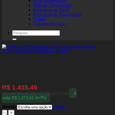
Kit de Embreagem
Óleo de Transmissão
Rolamento de Roda
Semi Eixo da Transmissão
Trizeta
Trocador de Calor
Pesquisar
por:
Início
/
Chevrolet
/
TrailBlazer
/
2015
Pistão S10 TrailBlazer 14
até 24 (2.8 16v Diesel)
R$
1.415,45
Em até 10x de
R$
141,55
sem juros
À
vista
R$
1.273,91
no Pix
Medida
Limpar
Pistão