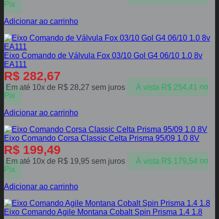
Pix
Adicionar ao carrinho
Eixo Comando de Válvula Fox 03/10 Gol G4 06/10 1.0 8v
EA111
R$
282,67
Em até 10x de
R$
28,27
sem juros
À vista
R$
254,41
no
Pix
Adicionar ao carrinho
Eixo Comando Corsa Classic Celta Prisma 95/09 1.0 8V
R$
199,49
Em até 10x de
R$
19,95
sem juros
À vista
R$
179,54
no
Pix
Adicionar ao carrinho
Eixo Comando Agile Montana Cobalt Spin Prisma 1.4 1.8