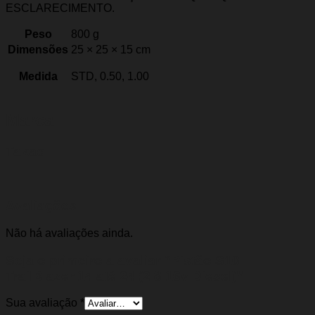
ESCLARECIMENTO.
Peso
800 g
Dimensões
25 × 25 × 15 cm
Medida
STD, 0.50, 1.00
Marca
Takao
Avaliações
Não há avaliações ainda.
Seja o primeiro a avaliar “Pistão S10
TrailBlazer 14 até 24 (2.8 16v Diesel)”
Sua avaliação
*