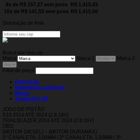
9x de
R$
157,27
sem juros
R$
1.415,43
10x de
R$
141,55
sem juros
R$
1.415,50
Simulação de frete
Busca por Veículo
Marca
Marca 1
Marca 2
Filtro de preço
Descrição
Informação adicional
Marca
Avaliações (0)
JOGO DE PISTÃO
S10 2014 ATÉ 2024 (2.8 16V)
TRAILBLAZER 2014 ATÉ 2024 (2.8 16V)
OBS:
(MOTOR DIESEL) – (MOTOR DURAMAX)
1º CANALETA: 2,00MM / 2º CANALETA: 1,50MM / 3º