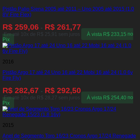
Pistão Palio Siena 2005 até 2011 – Uno 2005 até 2015 (1.0
8V Fire Flex)
R$
259,06
R$
261,77
-
Em até 10x de
R$
25,91
sem juros
À vista
R$
233,15
no
Pix
2016
Pistão Argo 17 até 24 Uno 16 até 22 Mobi 16 até 24 (1.0 6v
Fire Fly)
R$
282,67
R$
292,50
-
Em até 10x de
R$
28,27
sem juros
À vista
R$
254,40
no
Pix
2015
Anel de Segmento Toro 16/23 Cronos Argo 17/24 Renegade