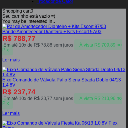
Trocador de Calor
Shopping cart
0
Seu carrinho está vazio =(
You may be interested in…
Par de Amortecedor Dianteiro + Kits Escort 97/03
R$
788,77
Em até 10x de
R$
78,88
sem juros
À vista
R$
709,89
no
Pix
Ler mais
Eixo Comando de Válvula Palio Siena Strada Doblo 04/13
1.4 8V
R$
237,74
Em até 10x de
R$
23,77
sem juros
À vista
R$
213,96
no
Pix
Ler mais