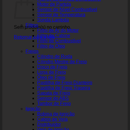
Motor de Partida
Sensor de Nível Combustível
Sensor de Temperatura
Sonda Lambda
Filtros
Sem produto(s) no carrinho.
Filtro de Ar do Motor
Filtro de Cabine
Retornar para a loja
Filtro de Combustível
Filtro de Óleo
Freios
Cilindro de Roda
Cilindro Mestre de Freio
Disco de Freio
Lona de Freio
Óleo de Freio
Pastilha de Freio Dianteiro
Pastilha de Freio Traseira
Sapata de Freio
Sensor do ABS
Tambor de Freio
Ignição
Bobina de Ignição
Cabos de Vela
Distribuidor
Vela de Ignição