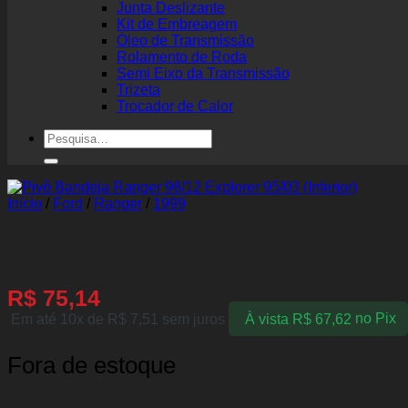
Junta Deslizante
Kit de Embreagem
Óleo de Transmissão
Rolamento de Roda
Semi Eixo da Transmissão
Trizeta
Trocador de Calor
Pesquisar
por:
Início
/
Ford
/
Ranger
/
1999
Pivô Bandeja Ranger 98/12 Ex
R$
75,14
Em até 10x de
R$
7,51
sem juros
À vista
R$
67,62
no Pix
Fora de estoque