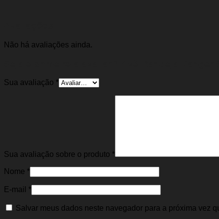
Avaliações
Não há avaliações ainda.
Seja o primeiro a avaliar “Pivô Bandeja Ranger 9
Sua avaliação
*
Sua avaliação sobre o produto
*
Nome
*
E-mail
*
Salvar meus dados neste navegador para a próxima vez q