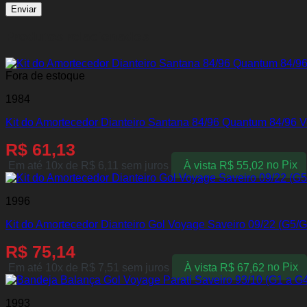
Produtos relacionados
Fora de estoque
1984
Kit do Amortecedor Dianteiro Santana 84/96 Quantum 84/96 V
R$
61,13
Em até 10x de
R$
6,11
sem juros
À vista
R$
55,02
no Pix
1996
Kit do Amortecedor Dianteiro Gol Voyage Saveiro 09/22 (G5/G
R$
75,14
Em até 10x de
R$
7,51
sem juros
À vista
R$
67,62
no Pix
1993