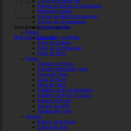
Corpo Borboleta TBI
Flange da Bomba Combustível
Motor de Partida
Sensor de Nível Combustível
Sensor de Temperatura
Sonda Lambda
Sem produto(s) no carrinho.
Filtros
Retornar para a loja
Filtro de Ar do Motor
Filtro de Cabine
Filtro de Combustível
Filtro de Óleo
Freios
Cilindro de Roda
Cilindro Mestre de Freio
Disco de Freio
Lona de Freio
Óleo de Freio
Pastilha de Freio Dianteiro
Pastilha de Freio Traseira
Sapata de Freio
Sensor do ABS
Tambor de Freio
Ignição
Bobina de Ignição
Cabos de Vela