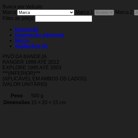
Busca por Veículo
Marca
Marca 1
Marca 2
Filtro de preço
Descrição
Informação adicional
Marca
Avaliações (0)
PIVÔ DA BANDEJA
RANGER 1998 ATÉ 2012
EXPLORE 1995 ATÉ 2003
***(INFERIOR)***
(APLICÁVEL EM AMBOS OS LADOS)
(VALOR UNITÁRIO)
Peso
500 g
Dimensões
15 × 20 × 15 cm
Marca
Perfect