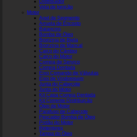
Distribuidor
Vela de Ignição
Motor
Anel de Segmento
Arruela de Encosto
Balancins
Bomba de Óleo
Bronzina de Biela
Bronzina de Mancal
Calço do Câmbio
Calço do Motor
Correia de Serviço
Correia Dentada
Eixo Comando de Válvulas
Eixo de Virabrequim
Junta do Cabeçote
Junta do Motor
Kit Capa Correia Dentada
Kit Corrente Distribuição
Óleo de Motor
Parafuso de Cabeçote
Pescador Bomba de Óleo
Pistão do Motor
Retentores
Tampa do Óleo