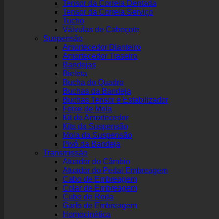
Tensor da Correia Dentada
Tensor da Correia Serviço
Tucho
Válvulas de Cabeçote
Suspensão
Amortecedor Dianteiro
Amortecedor Traseiro
Bandejas
Bieleta
Bucha do Quadro
Buchas da Bandeja
Buchas Tensor e Estabilizador
Feixe de Mola
Kit do Amortecedor
Kits da Suspensão
Mola da Suspensão
Pivô da Bandeja
Transmissão
Atuador do Câmbio
Atuador do Pedal Embreagem
Cabo de Embreagem
Colar de Embreagem
Cubo de Roda
Garfo de Embreagem
Homocinética