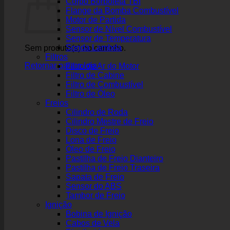
Corpo Borboleta TBI
Flange da Bomba Combustível
Motor de Partida
Sensor de Nível Combustível
Sensor de Temperatura
Sonda Lambda
Sem produto(s) no carrinho.
Filtros
Retornar para a loja
Filtro de Ar do Motor
Filtro de Cabine
Filtro de Combustível
Filtro de Óleo
Freios
Cilindro de Roda
Cilindro Mestre de Freio
Disco de Freio
Lona de Freio
Óleo de Freio
Pastilha de Freio Dianteiro
Pastilha de Freio Traseira
Sapata de Freio
Sensor do ABS
Tambor de Freio
Ignição
Bobina de Ignição
Cabos de Vela