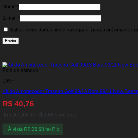
Nome
*
E-mail
*
Salvar meus dados neste navegador para a próxima vez q
Produtos relacionados
Fora de estoque
1997
Kit do Amortecedor Traseiro Golf 99/13 Bora 99/11 New Beetl
R$
40,76
Em até 10x de
R$
4,08
sem juros
À vista
R$
36,68
no Pix