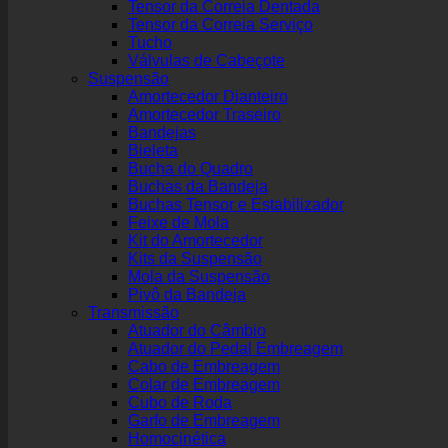
Tensor da Correia Dentada
Tensor da Correia Serviço
Tucho
Válvulas de Cabeçote
Suspensão
Amortecedor Dianteiro
Amortecedor Traseiro
Bandejas
Bieleta
Bucha do Quadro
Buchas da Bandeja
Buchas Tensor e Estabilizador
Feixe de Mola
Kit do Amortecedor
Kits da Suspensão
Mola da Suspensão
Pivô da Bandeja
Transmissão
Atuador do Câmbio
Atuador do Pedal Embreagem
Cabo de Embreagem
Colar de Embreagem
Cubo de Roda
Garfo de Embreagem
Homocinética