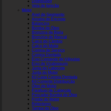
Distribuidor
Vela de Ignição
Motor
Anel de Segmento
Arruela de Encosto
Balancins
Bomba de Óleo
Bronzina de Biela
Bronzina de Mancal
Calço do Câmbio
Calço do Motor
Correia de Serviço
Correia Dentada
Eixo Comando de Válvulas
Eixo de Virabrequim
Junta do Cabeçote
Junta do Motor
Kit Capa Correia Dentada
Kit Corrente Distribuição
Óleo de Motor
Parafuso de Cabeçote
Pescador Bomba de Óleo
Pistão do Motor
Retentores
Tampa do Óleo