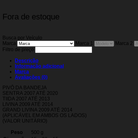
Fora de estoque
Busca por Veículo
Marca
Marca 1
Marca 2
Filtro de preço
Descrição
Informação adicional
Marca
Avaliações (0)
PIVÔ DA BANDEJA
SENTRA 2007 ATÉ 2020
TIIDA 2007 ATÉ 2013
LIVINA 2009 ATÉ 2014
GRAND LIVINA 2009 ATÉ 2014
(APLICÁVEL EM AMBOS OS LADOS)
(VALOR UNITÁRIO)
Peso
500 g