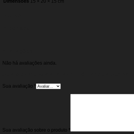
Dimensões
15 × 20 × 15 cm
Marca
Importado
Avaliações
Não há avaliações ainda.
Seja o primeiro a avaliar “Pivô Bandeja Sentra 0
Sua avaliação
*
Sua avaliação sobre o produto
*