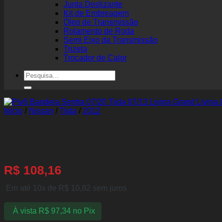
Junta Deslizante
Kit de Embreagem
Óleo de Transmissão
Rolamento de Roda
Semi Eixo da Transmissão
Trizeta
Trocador de Calor
Pesquisar
por:
Início
/
Nissan
/
Tiida
/
2012
Pivô Bandeja Sentra 07/20 Ti
R$
108,16
Em até 10x de
R$
10,82
sem juros
À vista
R$
97,34
no Pix