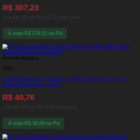
R$
307,23
Em até 10x de
R$
30,72
sem juros
À vista
R$
276,51
no Pix
Fora de estoque
1997
Kit do Amortecedor Traseiro Golf 99/13 Bora 99/11 New
Beetle 99/10 Audi A3 97/07
R$
40,76
Em até 10x de
R$
4,08
sem juros
À vista
R$
36,68
no Pix