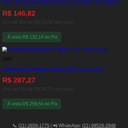
Kit do Amortecedor Dianteiro Fiesta 02/13 EcoSport 03/12
R$
146,82
Em até 10x de
R$
14,68
sem juros
À vista
R$
132,14
no Pix
1997
Amortecedor Dianteiro Ford Ka 97/07 (1.0/1.3/1.6)
R$
287,27
Em até 10x de
R$
28,73
sem juros
À vista
R$
258,54
no Pix
📞
(21) 2659-1775
| 📲 WhatsApp:
(21) 99528-2848