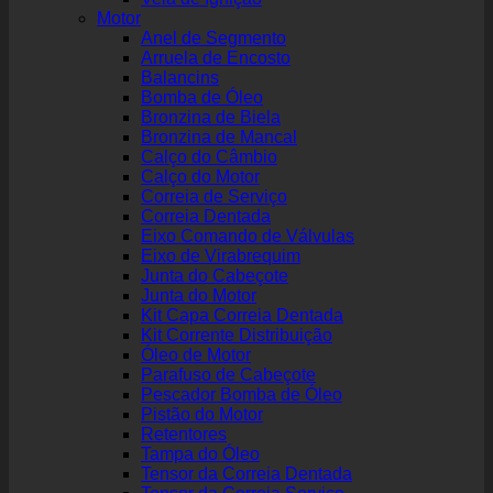
Motor
Anel de Segmento
Arruela de Encosto
Balancins
Bomba de Óleo
Bronzina de Biela
Bronzina de Mancal
Calço do Câmbio
Calço do Motor
Correia de Serviço
Correia Dentada
Eixo Comando de Válvulas
Eixo de Virabrequim
Junta do Cabeçote
Junta do Motor
Kit Capa Correia Dentada
Kit Corrente Distribuição
Óleo de Motor
Parafuso de Cabeçote
Pescador Bomba de Óleo
Pistão do Motor
Retentores
Tampa do Óleo
Tensor da Correia Dentada