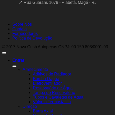
📍 Rua Guarani, 1079 - Piabetá, Magé - RJ
Sobre Nós
Contato
Fornecedores
Política de Devolução
© 2017 Nova Gush Autopeças CNPJ: 00.159.803/0001-93
Entrar
Arrefecimento
Aditivos de Radiador
Bomba Dágua
Eletroventilador
Reservatório de Água
Tampa do Reservatório
Tubos e Cavaletes de Água
Válvula Termostática
Direção
Barra Axial