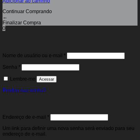
Adicionar ao carrinho
Continuar Comprando
←
Finalizar Compra
0
Entrar
Obrigatório
Nome de usuário ou e-mail
*
Obrigatório
Senha
*
Lembre-me
Acessar
Perdeu sua senha?
Cadastre-se
Obrigatório
Endereço de e-mail
*
Um link para definir uma nova senha será enviado para seu
endereço de e-mail.