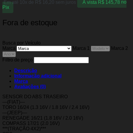
Em até 10x de
R$
16,20
sem juros
À vista
R$
145,78
no
Pix
Fora de estoque
Busca por Veículo
Marca
Marca 1
Marca 2
Filtro de preço
Descrição
Informação adicional
Marca
Avaliações (0)
SENSOR DO ABS TRASEIRO
—(FIAT)—
TORO 16/24 (1.3 16V / 1.8 16V / 2.4 16V)
—(JEEP)—
RENEGADE 16/21 (1.8 16V / 2.0 16V)
COMPASS 17/21 (2.0 16V)
***(TRAÇÃO 4X2)***