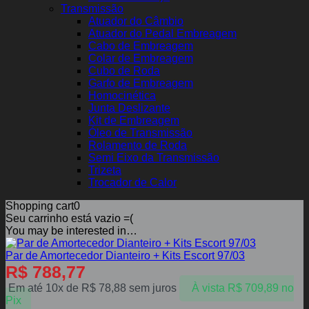
Transmissão
Atuador do Câmbio
Atuador do Pedal Embreagem
Cabo de Embreagem
Colar de Embreagem
Cubo de Roda
Garfo de Embreagem
Homocinética
Junta Deslizante
Kit de Embreagem
Óleo de Transmissão
Rolamento de Roda
Semi Eixo da Transmissão
Trizeta
Trocador de Calor
Shopping cart
0
Seu carrinho está vazio =(
You may be interested in…
Par de Amortecedor Dianteiro + Kits Escort 97/03
R$
788,77
Em até 10x de
R$
78,88
sem juros
À vista
R$
709,89
no
Pix