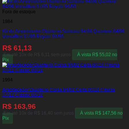
Fora de estoque
1984
Kit do Amortecedor Dianteiro Santana 84/96 Quantum 84/96
Versailles 91/95 Royale 91/95
R$
61,13
Em até 10x de
R$
6,11
sem juros
À vista
R$
55,02
no
Pix
1994
Amortecedor Dianteiro Corsa 94/02 Celta 00/16 Prisma
07/12 Classic 03/16
R$
163,96
Em até 10x de
R$
16,40
sem juros
À vista
R$
147,56
no
Pix