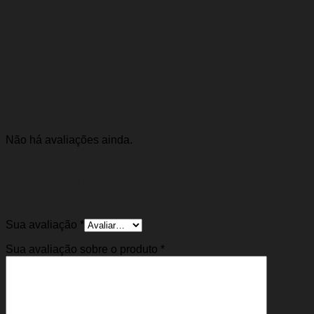
Marca
Importado
Avaliações
Não há avaliações ainda.
Seja o primeiro a avaliar “Sensor Abs Traseiro
Toro 16/24 (1.3/1.8/2.4) Renegade 16/21
(1.8/2.0) Compass 17/21 (2.0 16v)”
Sua avaliação
*
Sua avaliação sobre o produto
*