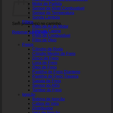
Motor de Partida
Sensor de Nível Combustível
Sensor de Temperatura
Sonda Lambda
Filtros
Sem produto(s) no carrinho.
Filtro de Ar do Motor
Filtro de Cabine
Retornar para a loja
Filtro de Combustível
Filtro de Óleo
Freios
Cilindro de Roda
Cilindro Mestre de Freio
Disco de Freio
Lona de Freio
Óleo de Freio
Pastilha de Freio Dianteiro
Pastilha de Freio Traseira
Sapata de Freio
Sensor do ABS
Tambor de Freio
Ignição
Bobina de Ignição
Cabos de Vela
Distribuidor
Vela de Ignição