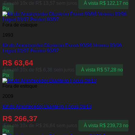
Em até 10x de
R$
13,57
sem juros
À vista
R$
122,17
no
Pix
Fora de estoque
1993
Kit do Amortecedor Dianteiro Escort 93/96 Verona 93/96
Logus 93/97 Pointer 93/97
R$
63,64
Em até 10x de
R$
6,36
sem juros
À vista
R$
57,28
no
Pix
Fora de estoque
2009
Kit do Amortecedor Dianteiro Focus 09/13
R$
266,37
Em até 10x de
R$
26,64
sem juros
À vista
R$
239,73
no
Pix