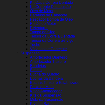
Kit Capa Correia Dentada
Kit Corrente Distribuição
Óleo de Motor
Parafuso de Cabeçote
Pescador Bomba de Óleo
Pistão do Motor
Retentores
Tampa do Óleo
Tensor da Correia Dentada
Tensor da Correia Serviço
Tucho
Válvulas de Cabeçote
Suspensão
Amortecedor Dianteiro
Amortecedor Traseiro
Bandejas
Bieleta
Bucha do Quadro
Buchas da Bandeja
Buchas Tensor e Estabilizador
Feixe de Mola
Kit do Amortecedor
Kits da Suspensão
Mola da Suspensão
Pivô da Bandeja