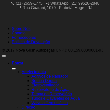
📞
(21) 2659-1775
| 📲 WhatsApp:
(21) 99528-2848
📍 Rua Guarani, 1079 - Piabetá, Magé - RJ
Sobre Nós
Contato
Fornecedores
Política de Devolução
© 2017 Nova Gush Autopeças CNPJ: 00.159.803/0001-93
Entrar
Arrefecimento
Aditivos de Radiador
Bomba Dágua
Eletroventilador
Reservatório de Água
Tampa do Reservatório
Tubos e Cavaletes de Água
Válvula Termostática
Direção