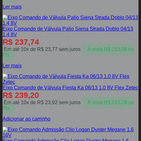
Ler mais
Eixo Comando de Válvula Palio Siena Strada Doblo 04/13
1.4 8V
R$
237,74
Em até 10x de
R$
23,77
sem juros
À vista
R$
213,96
no
Pix
Ler mais
Eixo Comando de Válvula Fiesta Ka 06/13 1.0 8V Flex Zetec
R$
239,20
Em até 10x de
R$
23,92
sem juros
À vista
R$
215,28
no
Pix
Adicionar ao carrinho
Eixo Comando Admissão Clio Logan Duster Megane 1.6