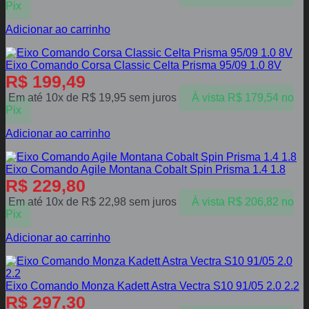
Pix
Adicionar ao carrinho
Eixo Comando Corsa Classic Celta Prisma 95/09 1.0 8V
R$
199,49
Em até 10x de
R$
19,95
sem juros
À vista
R$
179,54
no
Pix
Adicionar ao carrinho
Eixo Comando Agile Montana Cobalt Spin Prisma 1.4 1.8
R$
229,80
Em até 10x de
R$
22,98
sem juros
À vista
R$
206,82
no
Pix
Adicionar ao carrinho
Eixo Comando Monza Kadett Astra Vectra S10 91/05 2.0 2.2
R$
297,30