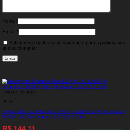
Nome
*
E-mail
*
Salvar meus dados neste navegador para a próxima vez
que eu comentar.
Você também pode gostar de…
Fora de estoque
2016
Sensor Abs Dianteiro Toro 16/24 (1.3/1.8/2.0/2.4) Renegade
16/21 (1.8/2.0) Compass 17/21 (2.0 16v)
R$
144,11