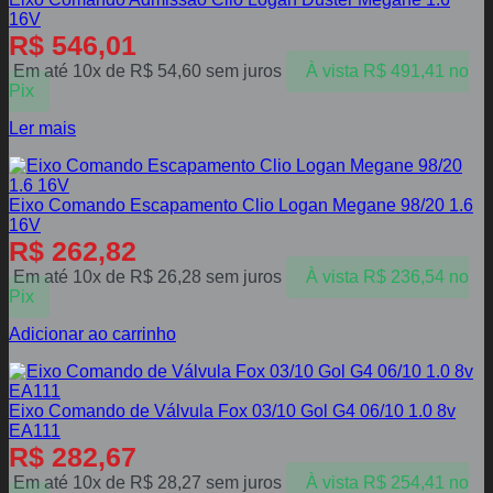
16V
R$
546,01
Em até 10x de
R$
54,60
sem juros
À vista
R$
491,41
no
Pix
Ler mais
Eixo Comando Escapamento Clio Logan Megane 98/20 1.6
16V
R$
262,82
Em até 10x de
R$
26,28
sem juros
À vista
R$
236,54
no
Pix
Adicionar ao carrinho
Eixo Comando de Válvula Fox 03/10 Gol G4 06/10 1.0 8v
EA111
R$
282,67
Em até 10x de
R$
28,27
sem juros
À vista
R$
254,41
no