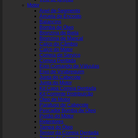
Motor
Anel de Segmento
Arruela de Encosto
Balancins
Bomba de Óleo
Bronzina de Biela
Bronzina de Mancal
Calço do Câmbio
Calço do Motor
Correia de Serviço
Correia Dentada
Eixo Comando de Válvulas
Eixo de Virabrequim
Junta do Cabeçote
Junta do Motor
Kit Capa Correia Dentada
Kit Corrente Distribuição
Óleo de Motor
Parafuso de Cabeçote
Pescador Bomba de Óleo
Pistão do Motor
Retentores
Tampa do Óleo
Tensor da Correia Dentada