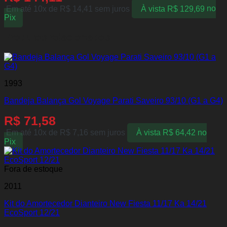
Em até 10x de
R$
14,41
sem juros
À vista
R$
129,69
no
Pix
Produtos relacionados
1993
Bandeja Balança Gol Voyage Parati Saveiro 93/10 (G1 a G4)
R$
71,58
Em até 10x de
R$
7,16
sem juros
À vista
R$
64,42
no
Pix
Fora de estoque
2011
Kit do Amortecedor Dianteiro New Fiesta 11/17 Ka 14/21
EcoSport 12/21