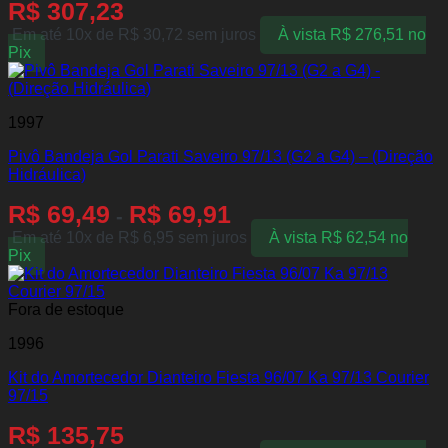
R$
307,23
Em até 10x de
R$
30,72
sem juros
À vista
R$
276,51
no
Pix
1997
Pivô Bandeja Gol Parati Saveiro 97/13 (G2 a G4) – (Direção
Hidráulica)
R$
69,49
R$
69,91
-
Em até 10x de
R$
6,95
sem juros
À vista
R$
62,54
no
Pix
Fora de estoque
1996
Kit do Amortecedor Dianteiro Fiesta 96/07 Ka 97/13 Courier
97/15
R$
135,75