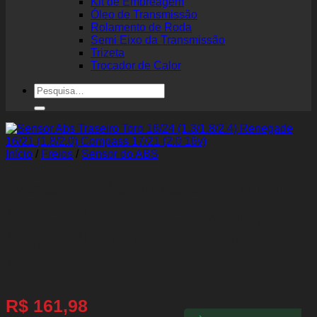
Kit de Embreagem
Óleo de Transmissão
Rolamento de Roda
Semi Eixo da Transmissão
Trizeta
Trocador de Calor
Pesquisar
por:
Início
/
Freios
/
Sensor do ABS
Sensor Abs Traseiro Toro
16/24 (1.3/1.8/2.4) Renegade
16/21 (1.8/2.0) Compass
17/21 (2.0 16v)
R$
161,98