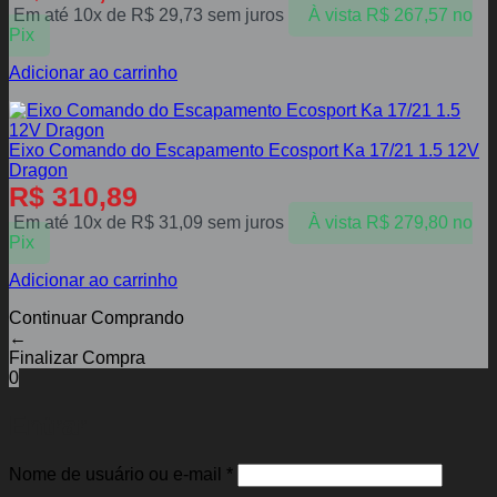
Em até 10x de
R$
29,73
sem juros
À vista
R$
267,57
no
Pix
Adicionar ao carrinho
Eixo Comando do Escapamento Ecosport Ka 17/21 1.5 12V
Dragon
R$
310,89
Em até 10x de
R$
31,09
sem juros
À vista
R$
279,80
no
Pix
Adicionar ao carrinho
Continuar Comprando
←
Finalizar Compra
0
Entrar
Obrigatório
Nome de usuário ou e-mail
*