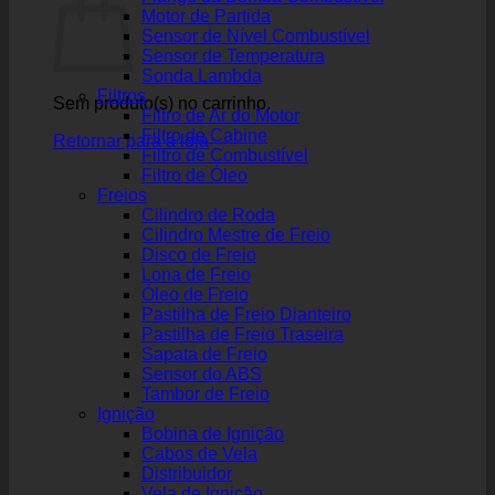
Motor de Partida
Sensor de Nível Combustível
Sensor de Temperatura
Sonda Lambda
Filtros
Sem produto(s) no carrinho.
Filtro de Ar do Motor
Filtro de Cabine
Retornar para a loja
Filtro de Combustível
Filtro de Óleo
Freios
Cilindro de Roda
Cilindro Mestre de Freio
Disco de Freio
Lona de Freio
Óleo de Freio
Pastilha de Freio Dianteiro
Pastilha de Freio Traseira
Sapata de Freio
Sensor do ABS
Tambor de Freio
Ignição
Bobina de Ignição
Cabos de Vela
Distribuidor
Vela de Ignição