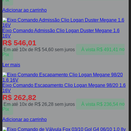
Pix
Adicionar ao carrinho
Eixo Comando Admissão Clio Logan Duster Megane 1.6
16V
R$
546,01
Em até 10x de
R$
54,60
sem juros
À vista
R$
491,41
no
Pix
Ler mais
Eixo Comando Escapamento Clio Logan Megane 98/20 1.6
16V
R$
262,82
Em até 10x de
R$
26,28
sem juros
À vista
R$
236,54
no
Pix
Adicionar ao carrinho