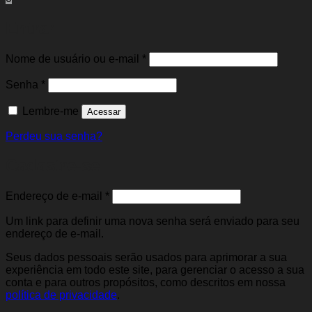
Entrar
Obrigatório
Nome de usuário ou e-mail
*
Obrigatório
Senha
*
Lembre-me
Acessar
Perdeu sua senha?
Cadastre-se
Obrigatório
Endereço de e-mail
*
Um link para definir uma nova senha será enviado para seu
endereço de e-mail.
Seus dados pessoais serão usados para aprimorar a sua
experiência em todo este site, para gerenciar o acesso a sua
conta e para outros propósitos, como descritos em nossa
política de privacidade
.