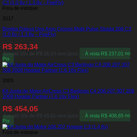
Fora de estoque
2017
Bomba Dágua Uno Argo Cronos Mobi Pulse Strada 208 C3
(1.0 6v / 1.3 8v – FireFly)
R$
263,34
Em até 10x de
R$
26,33
sem juros
À vista
R$
237,01
no
Pix
2005
Kit Junta do Motor AirCross C3 Berlingo C4 206 207 307 208
2008 Hoggar Partner (1.6 16v Flex)
R$
454,05
Em até 10x de
R$
45,41
sem juros
À vista
R$
408,65
no
Pix
Fora de estoque