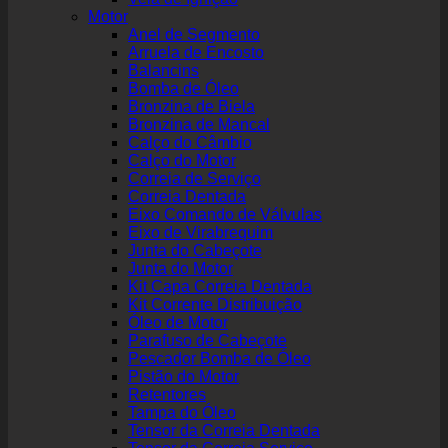
Motor
Anel de Segmento
Arruela de Encosto
Balancins
Bomba de Óleo
Bronzina de Biela
Bronzina de Mancal
Calço do Câmbio
Calço do Motor
Correia de Serviço
Correia Dentada
Eixo Comando de Válvulas
Eixo de Virabrequim
Junta do Cabeçote
Junta do Motor
Kit Capa Correia Dentada
Kit Corrente Distribuição
Óleo de Motor
Parafuso de Cabeçote
Pescador Bomba de Óleo
Pistão do Motor
Retentores
Tampa do Óleo
Tensor da Correia Dentada