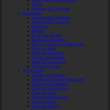
Tensor da Correia Serviço
Tucho
Válvulas de Cabeçote
Suspensão
Amortecedor Dianteiro
Amortecedor Traseiro
Bandejas
Bieleta
Bucha do Quadro
Buchas da Bandeja
Buchas Tensor e Estabilizador
Feixe de Mola
Kit do Amortecedor
Kits da Suspensão
Mola da Suspensão
Pivô da Bandeja
Transmissão
Atuador do Câmbio
Atuador do Pedal Embreagem
Cabo de Embreagem
Colar de Embreagem
Cubo de Roda
Garfo de Embreagem
Homocinética
Junta Deslizante