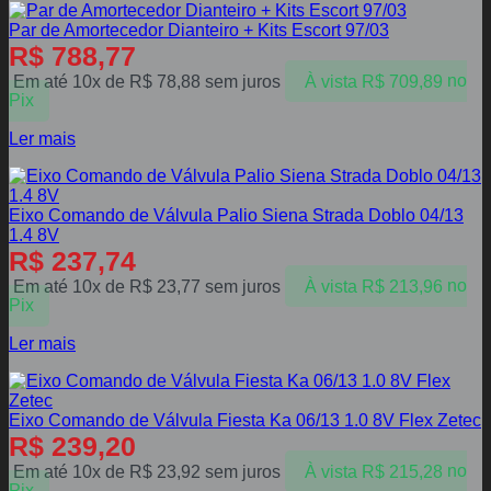
Par de Amortecedor Dianteiro + Kits Escort 97/03
R$
788,77
Em até 10x de
R$
78,88
sem juros
À vista
R$
709,89
no
Pix
Ler mais
Eixo Comando de Válvula Palio Siena Strada Doblo 04/13
1.4 8V
R$
237,74
Em até 10x de
R$
23,77
sem juros
À vista
R$
213,96
no
Pix
Ler mais
Eixo Comando de Válvula Fiesta Ka 06/13 1.0 8V Flex Zetec
R$
239,20
Em até 10x de
R$
23,92
sem juros
À vista
R$
215,28
no