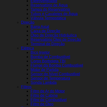
Eletroventilador
Reservatório de Água
Tampa do Reservatório
Tubos e Cavaletes de Água
Válvula Termostática
Direção
Barra Axial
Caixa de Direção
Óleo de Direção Hidráulica
Reservatório Óleo de Direção
Terminal de Direção
Elétrica
Bico Injetor
Bomba de Combustível
Corpo Borboleta TBI
Flange da Bomba Combustível
Motor de Partida
Sensor de Nível Combustível
Sensor de Temperatura
Sonda Lambda
Filtros
Filtro de Ar do Motor
Filtro de Cabine
Filtro de Combustível
Filtro de Óleo