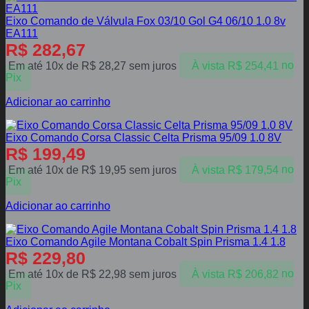
Eixo Comando de Válvula Fox 03/10 Gol G4 06/10 1.0 8v
EA111
R$
282,67
Em até 10x de
R$
28,27
sem juros
À vista
R$
254,41
no
Pix
Adicionar ao carrinho
Eixo Comando Corsa Classic Celta Prisma 95/09 1.0 8V
R$
199,49
Em até 10x de
R$
19,95
sem juros
À vista
R$
179,54
no
Pix
Adicionar ao carrinho
Eixo Comando Agile Montana Cobalt Spin Prisma 1.4 1.8
R$
229,80
Em até 10x de
R$
22,98
sem juros
À vista
R$
206,82
no
Pix