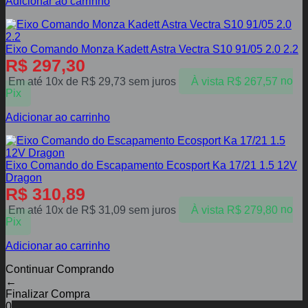
Adicionar ao carrinho
Eixo Comando Monza Kadett Astra Vectra S10 91/05 2.0 2.2
R$
297,30
Em até 10x de
R$
29,73
sem juros
À vista
R$
267,57
no
Pix
Adicionar ao carrinho
Eixo Comando do Escapamento Ecosport Ka 17/21 1.5 12V
Dragon
R$
310,89
Em até 10x de
R$
31,09
sem juros
À vista
R$
279,80
no
Pix
Adicionar ao carrinho
Continuar Comprando
←
Finalizar Compra
0