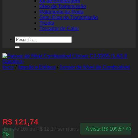
Kit de Embreagem
Óleo de Transmissão
Rolamento de Roda
Semi Eixo da Transmissão
Trizeta
Trocador de Calor
Pesquisar
por:
Início
/
Ignição e Elétrica
/
Sensor de Nível de Combustível
Sensor de Nível
Combustível Citroen C3
03/05 (1.4/1.6 Gasolina)
R$
121,74
Em até 10x de
R$
12,17
sem juros
À vista
R$
109,57
no
Pix