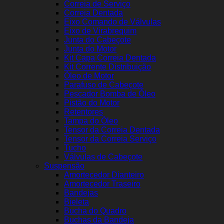
Correia de Serviço
Correia Dentada
Eixo Comando de Válvulas
Eixo de Virabrequim
Junta do Cabeçote
Junta do Motor
Kit Capa Correia Dentada
Kit Corrente Distribuição
Óleo de Motor
Parafuso de Cabeçote
Pescador Bomba de Óleo
Pistão do Motor
Retentores
Tampa do Óleo
Tensor da Correia Dentada
Tensor da Correia Serviço
Tucho
Válvulas de Cabeçote
Suspensão
Amortecedor Dianteiro
Amortecedor Traseiro
Bandejas
Bieleta
Bucha do Quadro
Buchas da Bandeja