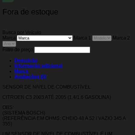
Fora de estoque
Busca por Veículo
Marca
Marca 1
Marca 2
Filtro de preço
Descrição
Informação adicional
Marca
Avaliações (0)
SENSOR DE NÍVEL DE COMBUSTÍVEL
CITROEN C3 2003 ATÉ 2005 (1.4/1.6 GASOLINA)
OBS:
(SISTEMA BOSCH)
(REFERÊNCIA EM OHMS: CHEIO 48 A 52 / VAZIO 345 A
355)
UM SENSOR DE NÍVEL DE COMBUSTÍVEL É UM