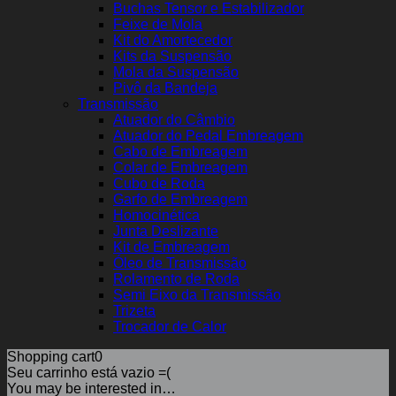
Buchas Tensor e Estabilizador
Feixe de Mola
Kit do Amortecedor
Kits da Suspensão
Mola da Suspensão
Pivô da Bandeja
Transmissão
Atuador do Câmbio
Atuador do Pedal Embreagem
Cabo de Embreagem
Colar de Embreagem
Cubo de Roda
Garfo de Embreagem
Homocinética
Junta Deslizante
Kit de Embreagem
Óleo de Transmissão
Rolamento de Roda
Semi Eixo da Transmissão
Trizeta
Trocador de Calor
Shopping cart
0
Seu carrinho está vazio =(
You may be interested in…