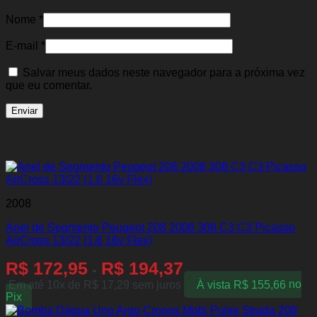
Nome
*
E-mail
*
Salvar meus dados neste navegador para a próxima vez
que eu comentar.
Produtos relacionados
2008
Anel de Segmento Peugeot 208 2008 308 C3 C3 Picasso
AirCross 13/22 (1.6 16v Flex)
R$
172,95
R$
194,37
-
Em até 10x de
R$
17,29
sem juros
À vista
R$
155,66
no
Pix