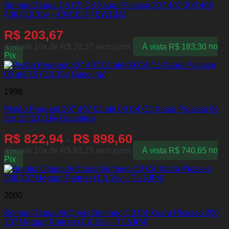
Bomba Dágua C4 C5 C8 Xsara Picasso 307 407 308 408
406 (2.0 16v – EW10J4 / EW10A)
R$
203,67
Em até 10x de
R$
20,37
sem juros
À vista
R$
183,30
no
Pix
1998
Pistão Peugeot 307 407 02 até 09 C4 C5 Xsara Picasso 06
até 15 (2.0 16v Gasolina)
R$
822,94
R$
898,60
-
Em até 10x de
R$
82,29
sem juros
À vista
R$
740,65
no
Pix
2000
Bomba Dágua AirCross Berlingo C3 C4 Xsara Picasso 206
207 Hoggar Partner (1.6 16v – TU5JP4)