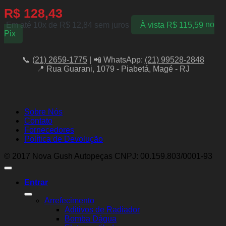
R$
128,43
Em até 10x de
R$
12,84
sem juros
À vista
R$
115,59
no
Pix
📞
(21) 2659-1775
| 📲 WhatsApp:
(21) 99528-2848
📍 Rua Guarani, 1079 - Piabetá, Magé - RJ
Sobre Nós
Contato
Fornecedores
Política de Devolução
© 2017 Nova Gush Autopeças CNPJ: 00.159.803/0001-93
Entrar
Arrefecimento
Aditivos de Radiador
Bomba Dágua