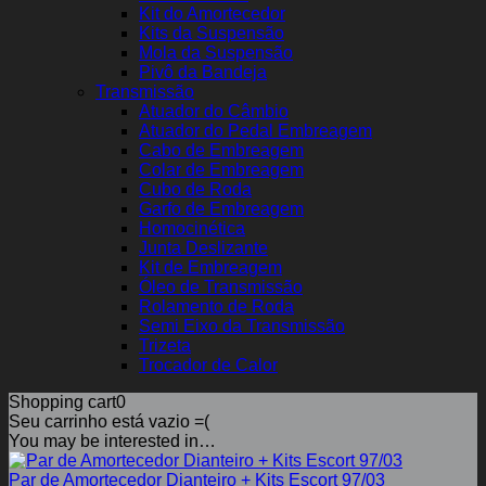
Kit do Amortecedor
Kits da Suspensão
Mola da Suspensão
Pivô da Bandeja
Transmissão
Atuador do Câmbio
Atuador do Pedal Embreagem
Cabo de Embreagem
Colar de Embreagem
Cubo de Roda
Garfo de Embreagem
Homocinética
Junta Deslizante
Kit de Embreagem
Óleo de Transmissão
Rolamento de Roda
Semi Eixo da Transmissão
Trizeta
Trocador de Calor
Shopping cart
0
Seu carrinho está vazio =(
You may be interested in…
Par de Amortecedor Dianteiro + Kits Escort 97/03