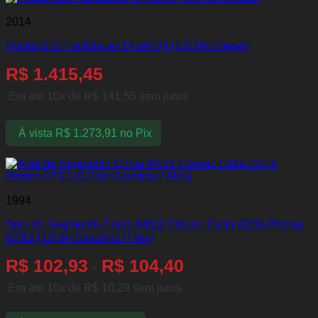
2014
Pistão S10 TrailBlazer 14 até 24 (2.8 16v Diesel)
R$
1.415,45
Em até 10x de
R$
141,55
sem juros
À vista
R$
1.273,91
no Pix
1994
Anel de Segmento Corsa 94/12 Classic Celta 02/16 Prisma
07/12 (1.0 8v Gasolina / Flex)
R$
102,93
R$
104,40
-
Em até 10x de
R$
10,29
sem juros