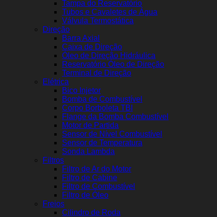
Tampa do Reservatório
Tubos e Cavaletes de Água
Válvula Termostática
Direção
Barra Axial
Caixa de Direção
Óleo de Direção Hidráulica
Reservatório Óleo de Direção
Terminal de Direção
Elétrica
Bico Injetor
Bomba de Combustível
Corpo Borboleta TBI
Flange da Bomba Combustível
Motor de Partida
Sensor de Nível Combustível
Sensor de Temperatura
Sonda Lambda
Filtros
Filtro de Ar do Motor
Filtro de Cabine
Filtro de Combustível
Filtro de Óleo
Freios
Cilindro de Roda