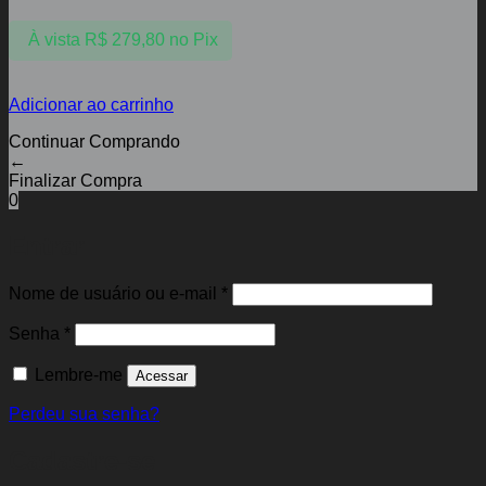
À vista
R$
279,80
no Pix
Adicionar ao carrinho
Continuar Comprando
←
Finalizar Compra
0
Entrar
Obrigatório
Nome de usuário ou e-mail
*
Obrigatório
Senha
*
Lembre-me
Acessar
Perdeu sua senha?
Cadastre-se