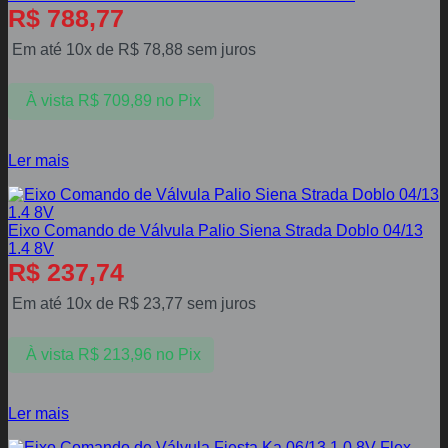
R$
788,77
Em até 10x de
R$
78,88
sem juros
À vista
R$
709,89
no Pix
Ler mais
Eixo Comando de Válvula Palio Siena Strada Doblo 04/13
1.4 8V
R$
237,74
Em até 10x de
R$
23,77
sem juros
À vista
R$
213,96
no Pix
Ler mais