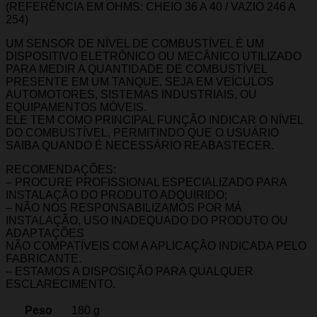
(REFERÊNCIA EM OHMS: CHEIO 36 A 40 / VAZIO 246 A
254)
UM SENSOR DE NÍVEL DE COMBUSTÍVEL É UM
DISPOSITIVO ELETRÔNICO OU MECÂNICO UTILIZADO
PARA MEDIR A QUANTIDADE DE COMBUSTÍVEL
PRESENTE EM UM TANQUE, SEJA EM VEÍCULOS
AUTOMOTORES, SISTEMAS INDUSTRIAIS, OU
EQUIPAMENTOS MÓVEIS.
ELE TEM COMO PRINCIPAL FUNÇÃO INDICAR O NÍVEL
DO COMBUSTÍVEL, PERMITINDO QUE O USUÁRIO
SAIBA QUANDO É NECESSÁRIO REABASTECER.
RECOMENDAÇÕES:
– PROCURE PROFISSIONAL ESPECIALIZADO PARA
INSTALAÇÃO DO PRODUTO ADQUIRIDO;
– NÃO NOS RESPONSABILIZAMOS POR MÁ
INSTALAÇÃO, USO INADEQUADO DO PRODUTO OU
ADAPTAÇÕES
NÃO COMPATÍVEIS COM A APLICAÇÃO INDICADA PELO
FABRICANTE.
– ESTAMOS A DISPOSIÇÃO PARA QUALQUER
ESCLARECIMENTO.
Peso
180 g