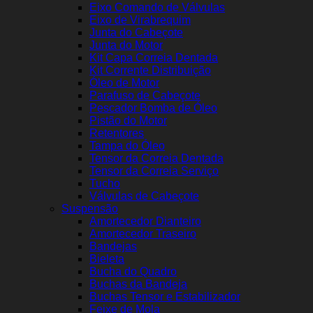
Eixo Comando de Válvulas
Eixo de Virabrequim
Junta do Cabeçote
Junta do Motor
Kit Capa Correia Dentada
Kit Corrente Distribuição
Óleo de Motor
Parafuso de Cabeçote
Pescador Bomba de Óleo
Pistão do Motor
Retentores
Tampa do Óleo
Tensor da Correia Dentada
Tensor da Correia Serviço
Tucho
Válvulas de Cabeçote
Suspensão
Amortecedor Dianteiro
Amortecedor Traseiro
Bandejas
Bieleta
Bucha do Quadro
Buchas da Bandeja
Buchas Tensor e Estabilizador
Feixe de Mola