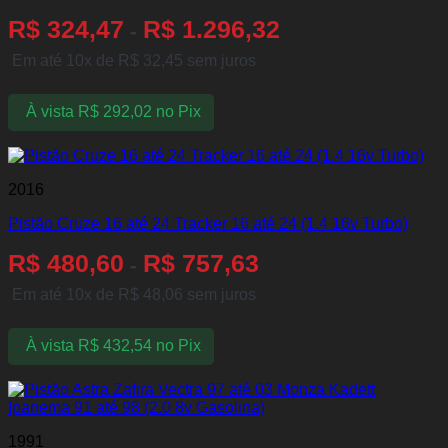
R$
324,47
R$
1.296,32
-
Em até 10x de
R$
32,45
sem juros
À vista
R$
292,02
no Pix
2016
Pistão Cruze 16 até 24 Tracker 16 até 24 (1.4 16v Turbo)
R$
480,60
R$
757,63
-
Em até 10x de
R$
48,06
sem juros
À vista
R$
432,54
no Pix
1991