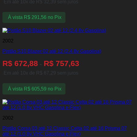
Em até 10x de
R$
32,39
sem juros
À vista
R$
291,56
no Pix
2002
Pistão S10 Blazer 02 até 12 (2.4 8v Gasolina)
R$
672,88
R$
757,63
-
Em até 10x de
R$
67,29
sem juros
À vista
R$
605,59
no Pix
2002
Pistão Corsa 03 até 12 Classic Celta 02 até 16 Prisma 07
até 12 (1.0 8v VHC Gasolina e Flex)