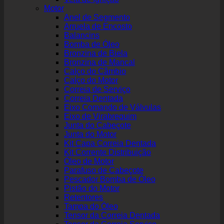
Motor
Anel de Segmento
Arruela de Encosto
Balancins
Bomba de Óleo
Bronzina de Biela
Bronzina de Mancal
Calço do Câmbio
Calço do Motor
Correia de Serviço
Correia Dentada
Eixo Comando de Válvulas
Eixo de Virabrequim
Junta do Cabeçote
Junta do Motor
Kit Capa Correia Dentada
Kit Corrente Distribuição
Óleo de Motor
Parafuso de Cabeçote
Pescador Bomba de Óleo
Pistão do Motor
Retentores
Tampa do Óleo
Tensor da Correia Dentada