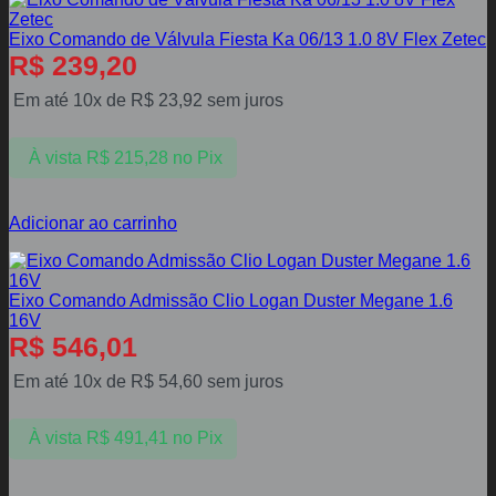
Eixo Comando de Válvula Fiesta Ka 06/13 1.0 8V Flex Zetec
R$
239,20
Em até 10x de
R$
23,92
sem juros
À vista
R$
215,28
no Pix
Adicionar ao carrinho
Eixo Comando Admissão Clio Logan Duster Megane 1.6
16V
R$
546,01
Em até 10x de
R$
54,60
sem juros
À vista
R$
491,41
no Pix