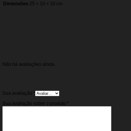
Dimensões
25 × 10 × 10 cm
Marca
Tsa
Avaliações
Não há avaliações ainda.
Seja o primeiro a avaliar “Sensor de Nível
Combustível Cruze 17/23 (1.4 16v Flex)”
Sua avaliação
*
Sua avaliação sobre o produto
*