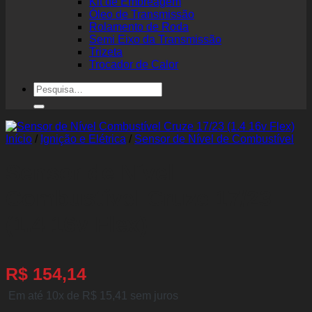
Kit de Embreagem
Óleo de Transmissão
Rolamento de Roda
Semi Eixo da Transmissão
Trizeta
Trocador de Calor
Pesquisar
por:
Início
/
Ignição e Elétrica
/
Sensor de Nível de Combustível
Sensor de Nível
Combustível Cruze 17/23
(1.4 16v Flex)
R$
154,14
Em até 10x de
R$
15,41
sem juros