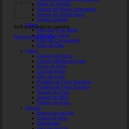
Motor de Partida
Sensor de Nível Combustível
Sensor de Temperatura
Sonda Lambda
Filtros
Sem produto(s) no carrinho.
Filtro de Ar do Motor
Filtro de Cabine
Retornar para a loja
Filtro de Combustível
Filtro de Óleo
Freios
Cilindro de Roda
Cilindro Mestre de Freio
Disco de Freio
Lona de Freio
Óleo de Freio
Pastilha de Freio Dianteiro
Pastilha de Freio Traseira
Sapata de Freio
Sensor do ABS
Tambor de Freio
Ignição
Bobina de Ignição
Cabos de Vela
Distribuidor
Vela de Ignição