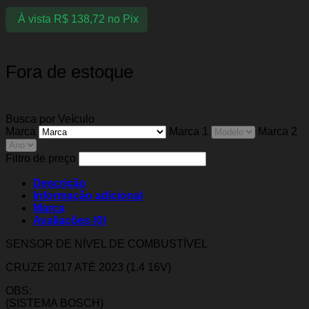
À vista
R$
138,72
no Pix
Fora de estoque
Busca por Veículo
Marca
Marca 1
Marca 2
Filtro de preço
Descrição
Informação adicional
Marca
Avaliações (0)
SENSOR DE NÍVEL DE COMBUSTÍVEL
CRUZE 2017 ATÉ 2023 (1.4 16V)
OBS:
(SISTEMA BOSCH)