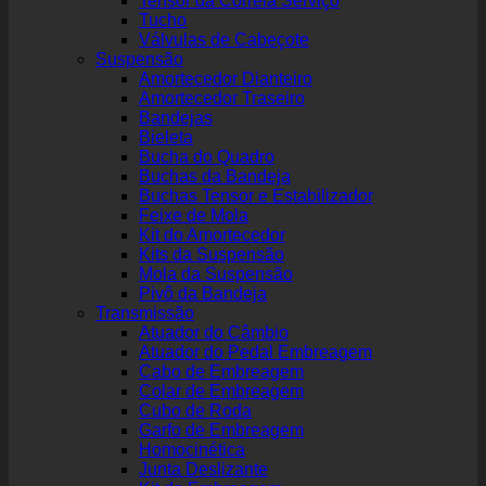
Tensor da Correia Serviço
Tucho
Válvulas de Cabeçote
Suspensão
Amortecedor Dianteiro
Amortecedor Traseiro
Bandejas
Bieleta
Bucha do Quadro
Buchas da Bandeja
Buchas Tensor e Estabilizador
Feixe de Mola
Kit do Amortecedor
Kits da Suspensão
Mola da Suspensão
Pivô da Bandeja
Transmissão
Atuador do Câmbio
Atuador do Pedal Embreagem
Cabo de Embreagem
Colar de Embreagem
Cubo de Roda
Garfo de Embreagem
Homocinética
Junta Deslizante