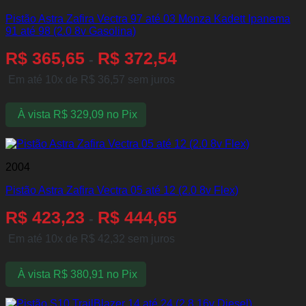
Pistão Astra Zafira Vectra 97 até 03 Monza Kadett Ipanema
91 até 98 (2.0 8v Gasolina)
R$
365,65
R$
372,54
-
Em até 10x de
R$
36,57
sem juros
À vista
R$
329,09
no Pix
2004
Pistão Astra Zafira Vectra 05 até 12 (2.0 8v Flex)
R$
423,23
R$
444,65
-
Em até 10x de
R$
42,32
sem juros
À vista
R$
380,91
no Pix