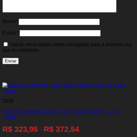
Nome
*
E-mail
*
Salvar meus dados neste navegador para a próxima vez
que eu comentar.
Produtos relacionados
2016
Anel de Segmento Cruze 16/23 Tracker 16/24 (1.4 16v
Turbo)
R$
323,95
R$
372,54
-