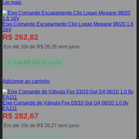
Ler mais
Eixo Comando Escapamento Clio Logan Megane 98/20 1.6
16V
R$
262,82
Em até 10x de
R$
26,28
sem juros
À vista
R$
236,54
no Pix
Adicionar ao carrinho
Eixo Comando de Válvula Fox 03/10 Gol G4 06/10 1.0 8v
EA111
R$
282,67
Em até 10x de
R$
28,27
sem juros