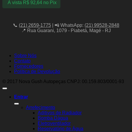
À vista
R$
92,64
no Pix
📞
(21) 2659-1775
| 📲 WhatsApp:
(21) 99528-2848
📍 Rua Guarani, 1079 - Piabetá, Magé - RJ
Sobre Nós
Contato
Fornecedores
Política de Devolução
© 2017 Nova Gush Autopeças CNPJ: 00.159.803/0001-93
Entrar
Arrefecimento
Aditivos de Radiador
Bomba Dágua
Eletroventilador
Reservatório de Água