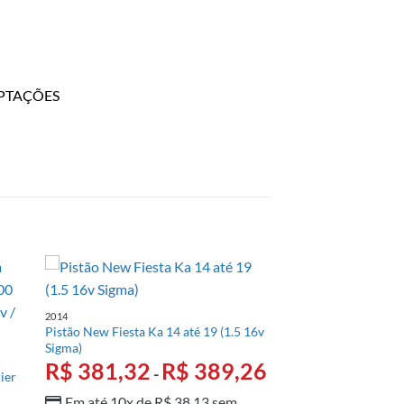
PTAÇÕES
2014
Pistão New Fiesta Ka 14 até 19 (1.5 16v
Sigma)
R$
381,32
R$
389,26
-
ier
Em até 10x de
R$
38,13
sem