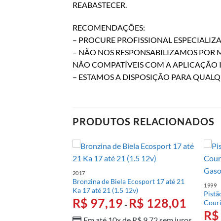
REABASTECER.
RECOMENDAÇÕES:
– PROCURE PROFISSIONAL ESPECIALI
– NÃO NOS RESPONSABILIZAMOS POR
NÃO COMPATÍVEIS COM A APLICAÇÃO 
– ESTAMOS A DISPOSIÇÃO PARA QUAL
PRODUTOS RELACIONADOS
2017
Focus EcoSport 11
Bronzina de Biela Ecosport 17 até 21
1999
ma)
Ka 17 até 21 (1.5 12v)
Pistã
R$
403,89
R$
97,19
R$
128,01
Couri
-
-
R$
e
R$
36,31
sem
Em até 10x de
R$
9,72
sem juros