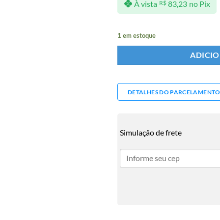
À vista
R$
83,23
no Pix
1 em estoque
ADICI
DETALHES DO PARCELAMENT
Simulação de frete