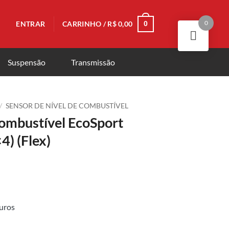
0
ENTRAR
CARRINHO /
R$
0,00
0
Suspensão
Transmissão
/
SENSOR DE NÍVEL DE COMBUSTÍVEL
Combustível EcoSport
4) (Flex)
uros