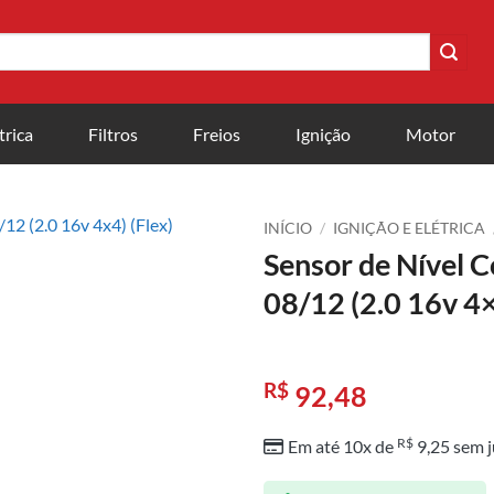
trica
Filtros
Freios
Ignição
Motor
INÍCIO
/
IGNIÇÃO E ELÉTRICA
Sensor de Nível 
08/12 (2.0 16v 4×
R$
92,48
R$
Em até 10x de
9,25
sem j