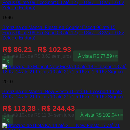
1996
Bronzina de Mancal Fiesta Ka Courier Escort 96 até 15
Focus 00 até 09 EcoSport 03 até 12 (1.0 8v / 1.3 8V / 1.6 8v
Zetec e Endura)
R$
86,21
R$
102,93
-
Em até 10x de
R$
8,62
sem juros
À vista
R$
77,59
no
Pix
2010
Bronzina de Mancal New Fiesta 10 até 18 Ecosport 13 até
18 Ka 14 até 21 Focus 10 até 21 (1.5 16v e 1.6 16v Sigma)
R$
113,38
R$
244,43
-
Em até 10x de
R$
11,34
sem juros
À vista
R$
102,04
no
Pix