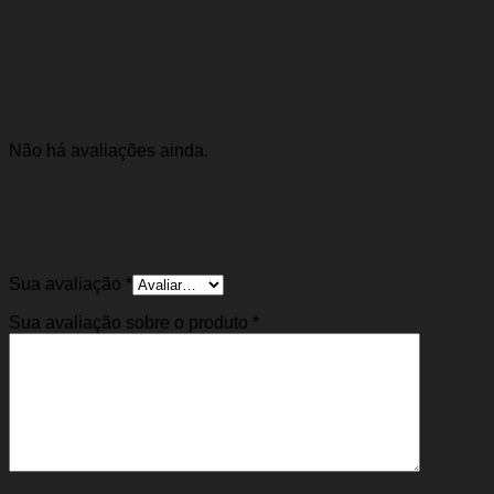
Tsa
Avaliações
Não há avaliações ainda.
Seja o primeiro a avaliar “Sensor de Nível
Combustível Focus 13/19 (1.6 16v / 2.0 16v)
(Flex)”
Sua avaliação
*
Sua avaliação sobre o produto
*