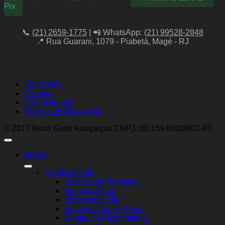
Pix
📞
(21) 2659-1775
| 📲 WhatsApp:
(21) 99528-2848
📍 Rua Guarani, 1079 - Piabetá, Magé - RJ
Sobre Nós
Contato
Fornecedores
Política de Devolução
© 2017 Nova Gush Autopeças CNPJ: 00.159.803/0001-93
Entrar
Arrefecimento
Aditivos de Radiador
Bomba Dágua
Eletroventilador
Reservatório de Água
Tampa do Reservatório