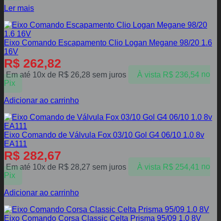
Ler mais
Eixo Comando Escapamento Clio Logan Megane 98/20 1.6
16V
R$
262,82
Em até 10x de
R$
26,28
sem juros
À vista
R$
236,54
no
Pix
Adicionar ao carrinho
Eixo Comando de Válvula Fox 03/10 Gol G4 06/10 1.0 8v
EA111
R$
282,67
Em até 10x de
R$
28,27
sem juros
À vista
R$
254,41
no
Pix
Adicionar ao carrinho
Eixo Comando Corsa Classic Celta Prisma 95/09 1.0 8V