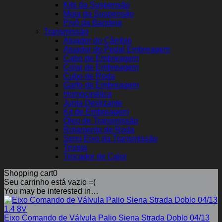
Kits da Suspensão
Mola da Suspensão
Pivô da Bandeja
Transmissão
Atuador do Câmbio
Atuador do Pedal Embreagem
Cabo de Embreagem
Colar de Embreagem
Cubo de Roda
Garfo de Embreagem
Homocinética
Junta Deslizante
Kit de Embreagem
Óleo de Transmissão
Rolamento de Roda
Semi Eixo da Transmissão
Trizeta
Trocador de Calor
Shopping cart
0
Seu carrinho está vazio =(
You may be interested in…
Eixo Comando de Válvula Palio Siena Strada Doblo 04/13