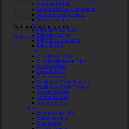
Motor de Partida
Sensor de Nível Combustível
Sensor de Temperatura
Sonda Lambda
Filtros
Sem produto(s) no carrinho.
Filtro de Ar do Motor
Filtro de Cabine
Retornar para a loja
Filtro de Combustível
Filtro de Óleo
Freios
Cilindro de Roda
Cilindro Mestre de Freio
Disco de Freio
Lona de Freio
Óleo de Freio
Pastilha de Freio Dianteiro
Pastilha de Freio Traseira
Sapata de Freio
Sensor do ABS
Tambor de Freio
Ignição
Bobina de Ignição
Cabos de Vela
Distribuidor
Vela de Ignição