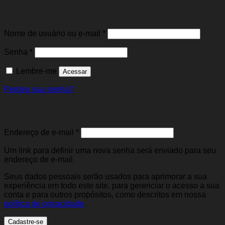
Entrar
Obrigatório
Nome de usuário ou e-mail
*
Obrigatório
Senha
*
Lembre-me
Acessar
Perdeu sua senha?
Cadastre-se
Obrigatório
Endereço de e-mail
*
Um link para definir uma nova senha será enviado para seu
endereço de e-mail.
Seus dados pessoais serão usados para aprimorar a sua
experiência em todo este site, para gerenciar o acesso a sua
conta e para outros propósitos, como descritos em nossa
política de privacidade
.
Cadastre-se