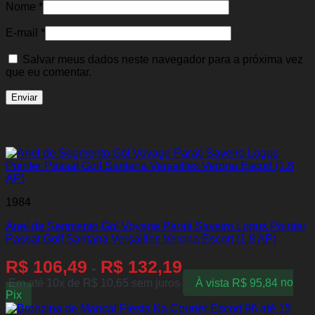
Nome
*
E-mail
*
Salvar meus dados neste navegador para a próxima vez
que eu comentar.
Produtos relacionados
1984
Anel de Segmento Gol Voyage Parati Saveiro Logus Pointer
Passat Golf Santana Versailles Verona Escort (1.8 AP)
R$
106,49
R$
132,19
-
Em até 10x de
R$
10,65
sem juros
À vista
R$
95,84
no
Pix