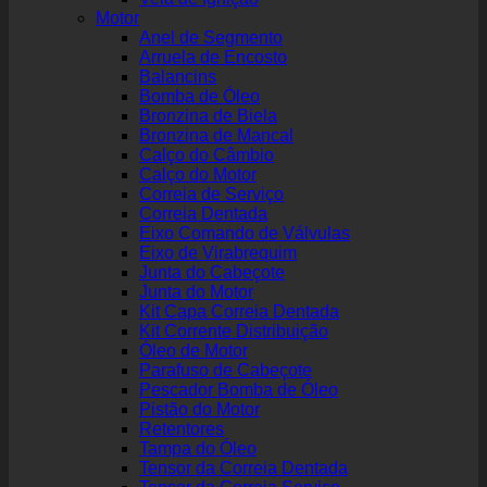
Motor
Anel de Segmento
Arruela de Encosto
Balancins
Bomba de Óleo
Bronzina de Biela
Bronzina de Mancal
Calço do Câmbio
Calço do Motor
Correia de Serviço
Correia Dentada
Eixo Comando de Válvulas
Eixo de Virabrequim
Junta do Cabeçote
Junta do Motor
Kit Capa Correia Dentada
Kit Corrente Distribuição
Óleo de Motor
Parafuso de Cabeçote
Pescador Bomba de Óleo
Pistão do Motor
Retentores
Tampa do Óleo
Tensor da Correia Dentada