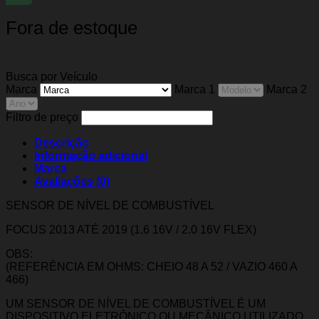
Fora de estoque
Busca por Veículo
Marca
Marca 1
Marca 2
Filtro de preço
Descrição
Informação adicional
Marca
Avaliações (0)
SENSOR DE NÍVEL DE COMBUSTÍVEL
FOCUS 2013 ATÉ 2019 (1.6 16V / 2.0 16V FLEX)
OBS:
(REFERÊNCIA EM OHMS: CHEIO 48 A 52 / VAZIO 460 A
466)
UM SENSOR DE NÍVEL DE COMBUSTÍVEL É UM
DISPOSITIVO ELETRÔNICO OU MECÂNICO UTILIZADO