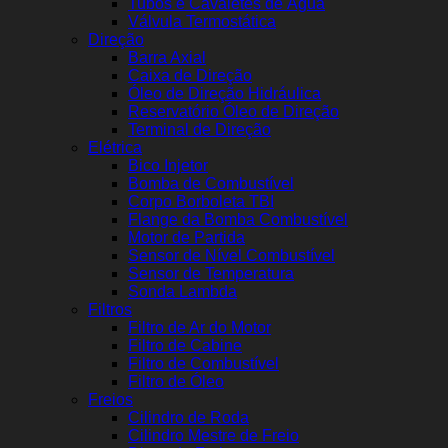
Tubos e Cavaletes de Água
Válvula Termostática
Direção
Barra Axial
Caixa de Direção
Óleo de Direção Hidráulica
Reservatório Óleo de Direção
Terminal de Direção
Elétrica
Bico Injetor
Bomba de Combustível
Corpo Borboleta TBI
Flange da Bomba Combustível
Motor de Partida
Sensor de Nível Combustível
Sensor de Temperatura
Sonda Lambda
Filtros
Filtro de Ar do Motor
Filtro de Cabine
Filtro de Combustível
Filtro de Óleo
Freios
Cilindro de Roda
Cilindro Mestre de Freio