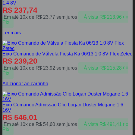
1.4 8V
R$
237,74
Em até 10x de
R$
23,77
sem juros
À vista
R$
213,96
no
Pix
Ler mais
Eixo Comando de Válvula Fiesta Ka 06/13 1.0 8V Flex Zetec
R$
239,20
Em até 10x de
R$
23,92
sem juros
À vista
R$
215,28
no
Pix
Adicionar ao carrinho
Eixo Comando Admissão Clio Logan Duster Megane 1.6
16V
R$
546,01
Em até 10x de
R$
54,60
sem juros
À vista
R$
491,41
no
Pix