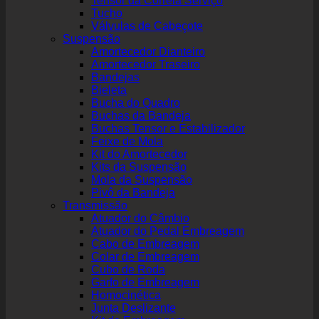
Tensor da Correia Serviço
Tucho
Válvulas de Cabeçote
Suspensão
Amortecedor Dianteiro
Amortecedor Traseiro
Bandejas
Bieleta
Bucha do Quadro
Buchas da Bandeja
Buchas Tensor e Estabilizador
Feixe de Mola
Kit do Amortecedor
Kits da Suspensão
Mola da Suspensão
Pivô da Bandeja
Transmissão
Atuador do Câmbio
Atuador do Pedal Embreagem
Cabo de Embreagem
Colar de Embreagem
Cubo de Roda
Garfo de Embreagem
Homocinética
Junta Deslizante