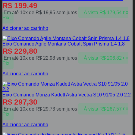
R$
199,49
Em até 10x de
R$
19,95
sem juros
À vista
R$
179,54
no
Pix
Adicionar ao carrinho
Eixo Comando Agile Montana Cobalt Spin Prisma 1.4 1.8
R$
229,80
Em até 10x de
R$
22,98
sem juros
À vista
R$
206,82
no
Pix
Adicionar ao carrinho
Eixo Comando Monza Kadett Astra Vectra S10 91/05 2.0 2.2
R$
297,30
Em até 10x de
R$
29,73
sem juros
À vista
R$
267,57
no
Pix
Adicionar ao carrinho