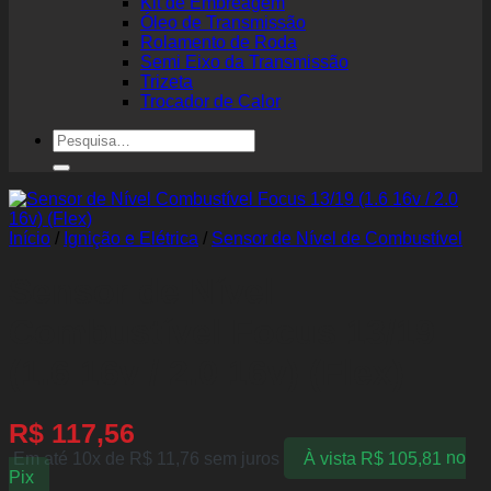
Kit de Embreagem
Óleo de Transmissão
Rolamento de Roda
Semi Eixo da Transmissão
Trizeta
Trocador de Calor
Pesquisar
por:
Início
/
Ignição e Elétrica
/
Sensor de Nível de Combustível
Sensor de Nível
Combustível Focus 13/19
(1.6 16v / 2.0 16v) (Flex)
R$
117,56
Em até 10x de
R$
11,76
sem juros
À vista
R$
105,81
no
Pix