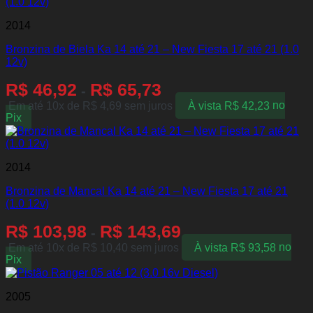
2014
Bronzina de Biela Ka 14 até 21 – New Fiesta 17 até 21 (1.0
12v)
R$
46,92
R$
65,73
-
Em até 10x de
R$
4,69
sem juros
À vista
R$
42,23
no
Pix
2014
Bronzina de Mancal Ka 14 até 21 – New Fiesta 17 até 21
(1.0 12v)
R$
103,98
R$
143,69
-
Em até 10x de
R$
10,40
sem juros
À vista
R$
93,58
no
Pix
2005