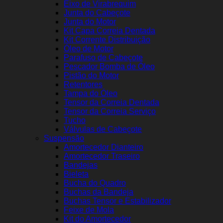
Eixo de Virabrequim
Junta do Cabeçote
Junta do Motor
Kit Capa Correia Dentada
Kit Corrente Distribuição
Óleo de Motor
Parafuso de Cabeçote
Pescador Bomba de Óleo
Pistão do Motor
Retentores
Tampa do Óleo
Tensor da Correia Dentada
Tensor da Correia Serviço
Tucho
Válvulas de Cabeçote
Suspensão
Amortecedor Dianteiro
Amortecedor Traseiro
Bandejas
Bieleta
Bucha do Quadro
Buchas da Bandeja
Buchas Tensor e Estabilizador
Feixe de Mola
Kit do Amortecedor