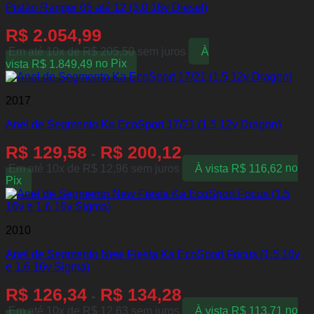
Pistão Ranger 05 até 12 (3.0 16v Diesel)
R$
2.054,99
Em até 10x de
R$
205,50
sem juros
À
vista
R$
1.849,49
no Pix
2017
Anel de Segmento Ka EcoSport 17/21 (1.5 12v Dragon)
R$
129,58
R$
200,12
-
Em até 10x de
R$
12,96
sem juros
À vista
R$
116,62
no
Pix
2010
Anel de Segmento New Fiesta Ka EcoSport Focus (1.5 16v
e 1.6 16v Sigma)
R$
126,34
R$
134,28
-
Em até 10x de
R$
12,63
sem juros
À vista
R$
113,71
no