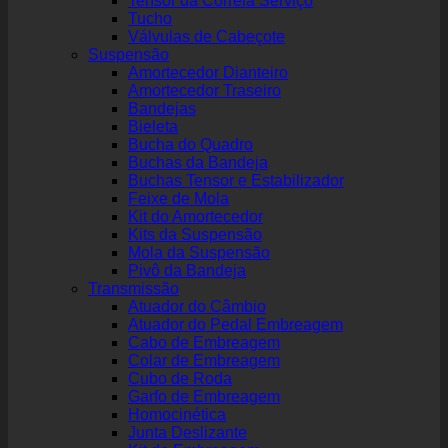
Tensor da Correia Serviço
Tucho
Válvulas de Cabeçote
Suspensão
Amortecedor Dianteiro
Amortecedor Traseiro
Bandejas
Bieleta
Bucha do Quadro
Buchas da Bandeja
Buchas Tensor e Estabilizador
Feixe de Mola
Kit do Amortecedor
Kits da Suspensão
Mola da Suspensão
Pivô da Bandeja
Transmissão
Atuador do Câmbio
Atuador do Pedal Embreagem
Cabo de Embreagem
Colar de Embreagem
Cubo de Roda
Garfo de Embreagem
Homocinética
Junta Deslizante