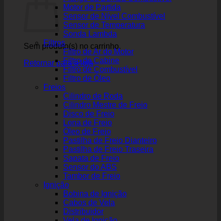
Motor de Partida
Sensor de Nível Combustível
Sensor de Temperatura
Sonda Lambda
Filtros
Sem produto(s) no carrinho.
Filtro de Ar do Motor
Filtro de Cabine
Retornar para a loja
Filtro de Combustível
Filtro de Óleo
Freios
Cilindro de Roda
Cilindro Mestre de Freio
Disco de Freio
Lona de Freio
Óleo de Freio
Pastilha de Freio Dianteiro
Pastilha de Freio Traseira
Sapata de Freio
Sensor do ABS
Tambor de Freio
Ignição
Bobina de Ignição
Cabos de Vela
Distribuidor
Vela de Ignição