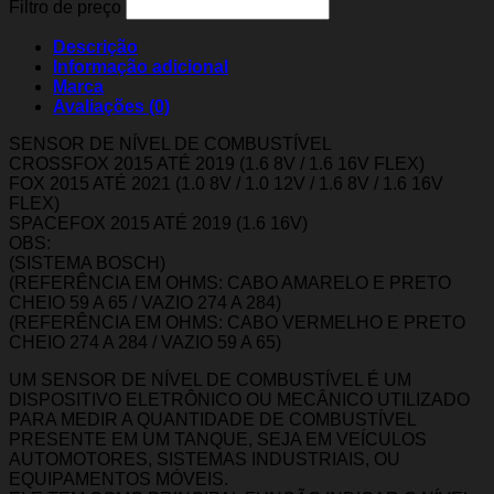
Filtro de preço
Descrição
Informação adicional
Marca
Avaliações (0)
SENSOR DE NÍVEL DE COMBUSTÍVEL
CROSSFOX 2015 ATÉ 2019 (1.6 8V / 1.6 16V FLEX)
FOX 2015 ATÉ 2021 (1.0 8V / 1.0 12V / 1.6 8V / 1.6 16V
FLEX)
SPACEFOX 2015 ATÉ 2019 (1.6 16V)
OBS:
(SISTEMA BOSCH)
(REFERÊNCIA EM OHMS: CABO AMARELO E PRETO
CHEIO 59 A 65 / VAZIO 274 A 284)
(REFERÊNCIA EM OHMS: CABO VERMELHO E PRETO
CHEIO 274 A 284 / VAZIO 59 A 65)
UM SENSOR DE NÍVEL DE COMBUSTÍVEL É UM
DISPOSITIVO ELETRÔNICO OU MECÂNICO UTILIZADO
PARA MEDIR A QUANTIDADE DE COMBUSTÍVEL
PRESENTE EM UM TANQUE, SEJA EM VEÍCULOS
AUTOMOTORES, SISTEMAS INDUSTRIAIS, OU
EQUIPAMENTOS MÓVEIS.