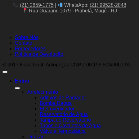
(21) 2659-1775
|
WhatsApp:
(21) 99528-2848
Rua Guarani, 1079 - Piabetá, Magé - RJ
Sobre Nós
Contato
Fornecedores
Política de Devolução
© 2017 Nova Gush Autopeças CNPJ: 00.159.803/0001-93
Entrar
Arrefecimento
Aditivos de Radiador
Bomba Dágua
Eletroventilador
Reservatório de Água
Tampa do Reservatório
Tubos e Cavaletes de Água
Válvula Termostática
Direção