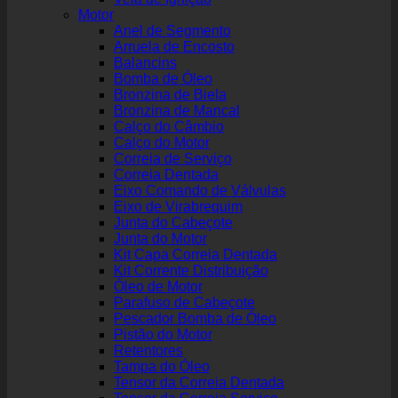
Motor
Anel de Segmento
Arruela de Encosto
Balancins
Bomba de Óleo
Bronzina de Biela
Bronzina de Mancal
Calço do Câmbio
Calço do Motor
Correia de Serviço
Correia Dentada
Eixo Comando de Válvulas
Eixo de Virabrequim
Junta do Cabeçote
Junta do Motor
Kit Capa Correia Dentada
Kit Corrente Distribuição
Óleo de Motor
Parafuso de Cabeçote
Pescador Bomba de Óleo
Pistão do Motor
Retentores
Tampa do Óleo
Tensor da Correia Dentada