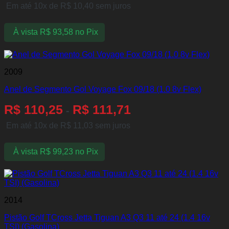
Em até 10x de
R$
10,40
sem juros
À vista
R$
93,58
no Pix
2009
Anel de Segmento Gol Voyage Fox 09/18 (1.0 8v Flex)
R$
110,25
R$
111,71
-
Em até 10x de
R$
11,03
sem juros
À vista
R$
99,23
no Pix
2014
Pistão Golf TCross Jetta Tiguan A3 Q3 11 até 24 (1.4 16v
TSI) (Gasolina)