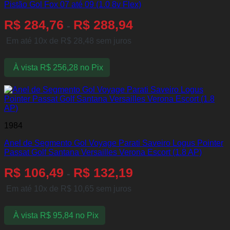
Pistão Gol Fox 07 até 09 (1.0 8v Flex)
R$
284,76
R$
288,94
-
Em até 10x de
R$
28,48
sem juros
À vista
R$
256,28
no Pix
1984
Anel de Segmento Gol Voyage Parati Saveiro Logus Pointer
Passat Golf Santana Versailles Verona Escort (1.8 AP)
R$
106,49
R$
132,19
-
Em até 10x de
R$
10,65
sem juros
À vista
R$
95,84
no Pix