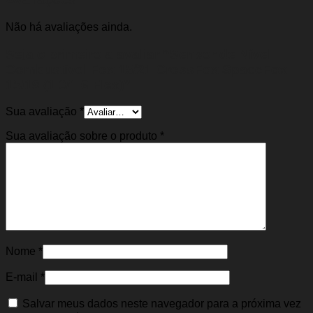
Não há avaliações ainda.
Seja o primeiro a avaliar “Sensor de Nível
Combustível Fox 15/21 CrossFox SpaceFox
15/19 (1.0/1.6 Flex)”
Sua avaliação
*
Sua avaliação sobre o produto
*
Nome
*
E-mail
*
Salvar meus dados neste navegador para a próxima vez