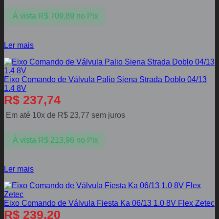
À vista
R$
709,89
no Pix
Ler mais
Eixo Comando de Válvula Palio Siena Strada Doblo 04/13
1.4 8V
R$
237,74
Em até 10x de
R$
23,77
sem juros
À vista
R$
213,96
no Pix
Ler mais
Eixo Comando de Válvula Fiesta Ka 06/13 1.0 8V Flex Zetec
R$
239,20