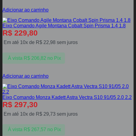
Adicionar ao carrinho
Eixo Comando Agile Montana Cobalt Spin Prisma 1.4 1.8
R$
229,80
Em até 10x de
R$
22,98
sem juros
À vista
R$
206,82
no Pix
Adicionar ao carrinho
Eixo Comando Monza Kadett Astra Vectra S10 91/05 2.0 2.2
R$
297,30
Em até 10x de
R$
29,73
sem juros
À vista
R$
267,57
no Pix