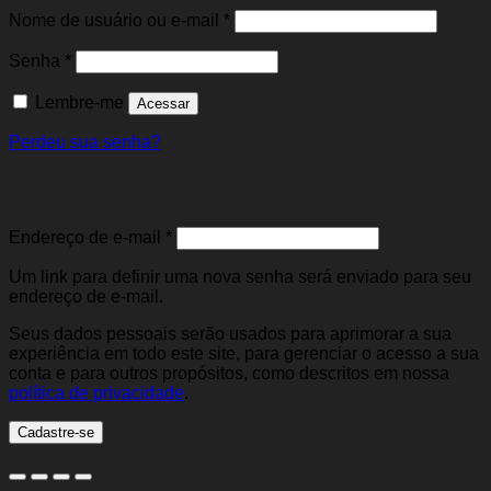
Obrigatório
Nome de usuário ou e-mail
*
Obrigatório
Senha
*
Lembre-me
Acessar
Perdeu sua senha?
Cadastre-se
Obrigatório
Endereço de e-mail
*
Um link para definir uma nova senha será enviado para seu
endereço de e-mail.
Seus dados pessoais serão usados para aprimorar a sua
experiência em todo este site, para gerenciar o acesso a sua
conta e para outros propósitos, como descritos em nossa
política de privacidade
.
Cadastre-se