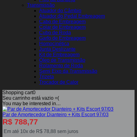
Transmissão
Atuador do Câmbio
Atuador do Pedal Embreagem
Cabo de Embreagem
Colar de Embreagem
Cubo de Roda
Garfo de Embreagem
Homocinética
Junta Deslizante
Kit de Embreagem
Óleo de Transmissão
Rolamento de Roda
Semi Eixo da Transmissão
Trizeta
Trocador de Calor
Shopping cart
0
Seu carrinho está vazio =(
You may be interested in…
Par de Amortecedor Dianteiro + Kits Escort 97/03
R$
788,77
Em até 10x de
R$
78,88
sem juros