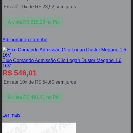
Em até 10x de
R$
23,92
sem juros
À vista
R$
215,28
no Pix
Adicionar ao carrinho
Eixo Comando Admissão Clio Logan Duster Megane 1.6
16V
R$
546,01
Em até 10x de
R$
54,60
sem juros
À vista
R$
491,41
no Pix
Ler mais