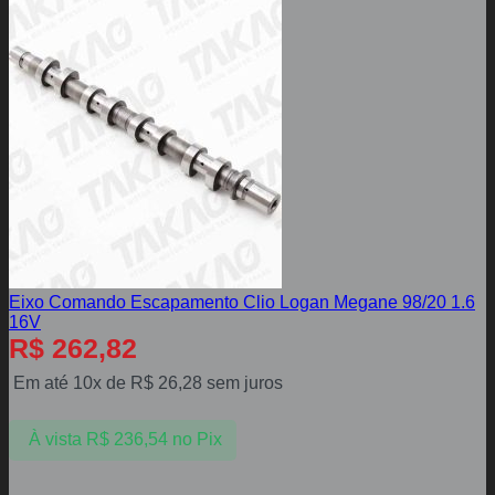
Eixo Comando Escapamento Clio Logan Megane 98/20 1.6
16V
R$
262,82
Em até 10x de
R$
26,28
sem juros
À vista
R$
236,54
no Pix