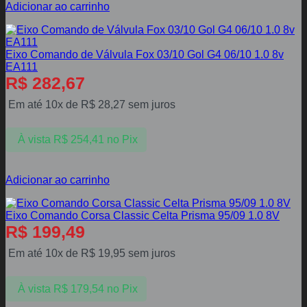
Adicionar ao carrinho
Eixo Comando de Válvula Fox 03/10 Gol G4 06/10 1.0 8v
EA111
R$
282,67
Em até 10x de
R$
28,27
sem juros
À vista
R$
254,41
no Pix
Adicionar ao carrinho
Eixo Comando Corsa Classic Celta Prisma 95/09 1.0 8V
R$
199,49
Em até 10x de
R$
19,95
sem juros
À vista
R$
179,54
no Pix