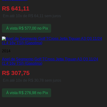
R$
641,11
Em até 10x de
R$
64,11
sem juros
À vista
R$
577,00
no Pix
2014
Anel de Segmento Golf TCross Jetta Tiguan A3 Q3 11/24
(1.4 16v TSI) (Gasolina)
R$
307,75
Em até 10x de
R$
30,78
sem juros
À vista
R$
276,98
no Pix