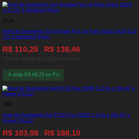
2014
Anel de Segmento Gol Voyage Fox Up Polo Virtus 14/24 (1.0
12v 3 cilindros) (Flex)
R$
110,25
R$
138,46
-
Em até 10x de
R$
11,03
sem juros
À vista
R$
99,23
no Pix
1997
Anel de Segmento Gol 97/10 Fox 03/08 (1.0 8v e 16v AT e
Power EA111)
R$
103,98
R$
188,10
-