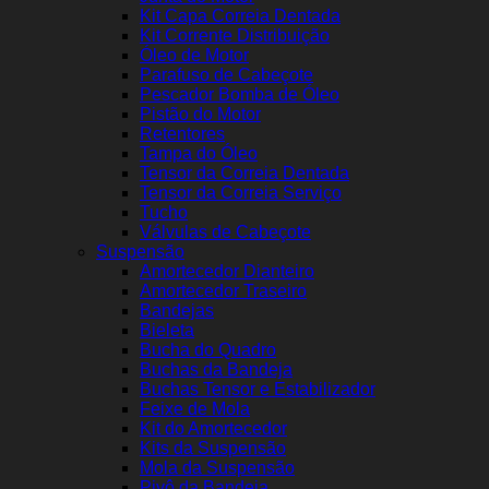
Kit Capa Correia Dentada
Kit Corrente Distribuição
Óleo de Motor
Parafuso de Cabeçote
Pescador Bomba de Óleo
Pistão do Motor
Retentores
Tampa do Óleo
Tensor da Correia Dentada
Tensor da Correia Serviço
Tucho
Válvulas de Cabeçote
Suspensão
Amortecedor Dianteiro
Amortecedor Traseiro
Bandejas
Bieleta
Bucha do Quadro
Buchas da Bandeja
Buchas Tensor e Estabilizador
Feixe de Mola
Kit do Amortecedor
Kits da Suspensão
Mola da Suspensão
Pivô da Bandeja