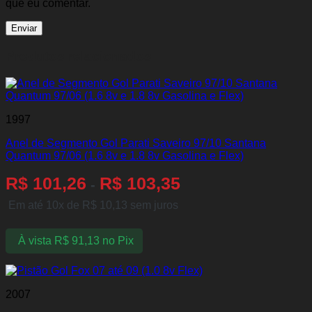
que eu comentar.
Produtos relacionados
1997
Anel de Segmento Gol Parati Saveiro 97/10 Santana
Quantum 97/06 (1.6 8v e 1.8 8v Gasolina e Flex)
R$
101,26
R$
103,35
-
Em até 10x de
R$
10,13
sem juros
À vista
R$
91,13
no Pix
2007