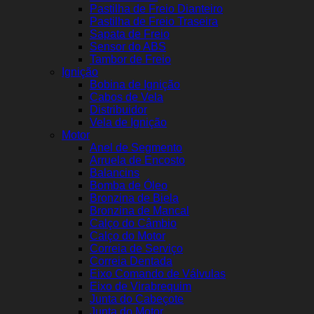
Pastilha de Freio Dianteiro
Pastilha de Freio Traseira
Sapata de Freio
Sensor do ABS
Tambor de Freio
Ignição
Bobina de Ignição
Cabos de Vela
Distribuidor
Vela de Ignição
Motor
Anel de Segmento
Arruela de Encosto
Balancins
Bomba de Óleo
Bronzina de Biela
Bronzina de Mancal
Calço do Câmbio
Calço do Motor
Correia de Serviço
Correia Dentada
Eixo Comando de Válvulas
Eixo de Virabrequim
Junta do Cabeçote
Junta do Motor